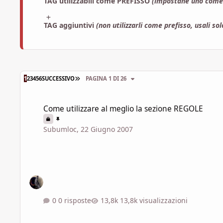
TAG utilizzabili come PREFISSO
(impostane uno come 
TAG aggiuntivi
(non utilizzarli come prefisso, usali so
ULTIMA PAGINA
1
2
3
4
5
6
SUCCESSIVO
PAGINA 1 DI 26
Come utilizzare al meglio la sezione REGOLE
Come utilizzare al meglio la sezione REGOLE
Subumloc
,
22 Giugno 2007
0 risposte
13,8k visualizzazioni