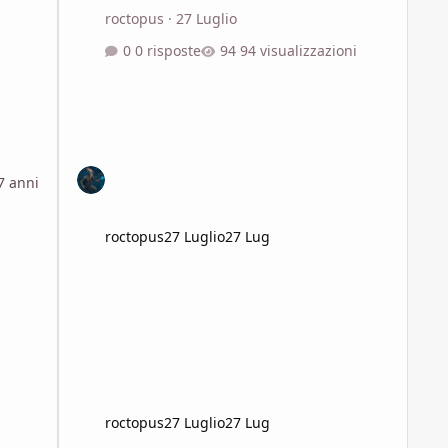
roctopus
·
27 Luglio
0 risposte
94 visualizzazioni
7 anni
roctopus
27 Luglio
27 Lug
roctopus
27 Luglio
27 Lug