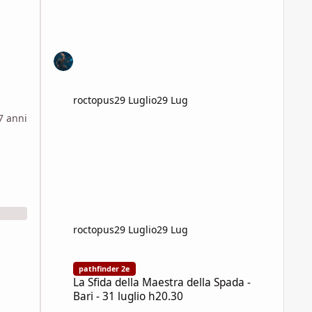
roctopus
29 Luglio
29 Lug
7 anni
roctopus
29 Luglio
29 Lug
La Sfida della Maestra della Spada - Bari - 31 luglio h20.3
pathfinder 2e
La Sfida della Maestra della Spada -
Bari - 31 luglio h20.30