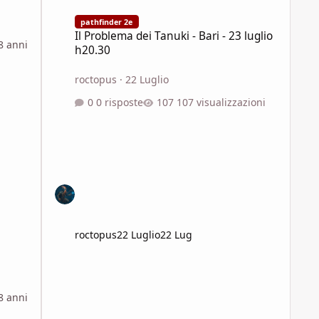
Il Problema dei Tanuki - Bari - 23 luglio h20.30
pathfinder 2e
Il Problema dei Tanuki - Bari - 23 luglio
8 anni
h20.30
roctopus
·
22 Luglio
0 risposte
107 visualizzazioni
roctopus
22 Luglio
22 Lug
8 anni