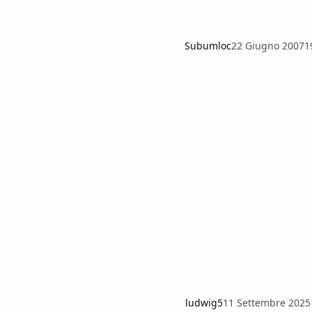
Subumloc
22 Giugno 2007
1
ludwig5
11 Settembre 2025