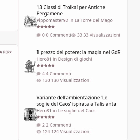
13 Classi di Troika! per Antiche Pergamene
13 Classi di Troika! per Antiche
Pergamene
Pippomaster92
in
La Torre del Mago
0 Commenti
33 Visualizzazioni
Il prezzo del potere: la magia nei GdR
Il prezzo del potere: la magia nei GdR
A PER
Hero81
in
Design di giochi
4 Commenti
130 Visualizzazioni
Variante dell'ambientazione 'Le soglie del Caos' ispirata a 
Variante dell'ambientazione 'Le
soglie del Caos' ispirata a Talislanta
Hero81
in
Le soglie del Caos
2 Commenti
124 Visualizzazioni