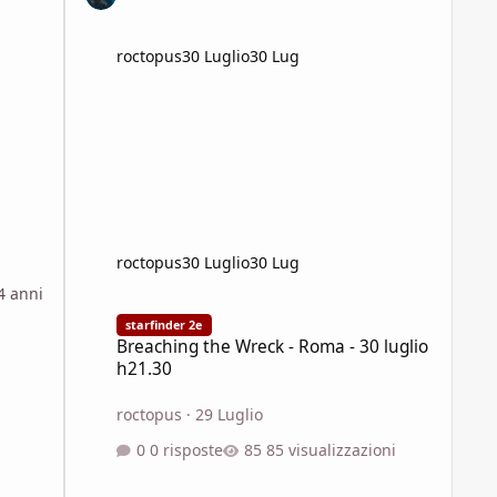
roctopus
30 Luglio
30 Lug
roctopus
30 Luglio
30 Lug
4 anni
Breaching the Wreck - Roma - 30 luglio h21.30
starfinder 2e
Breaching the Wreck - Roma - 30 luglio
h21.30
roctopus
·
29 Luglio
0 risposte
85 visualizzazioni