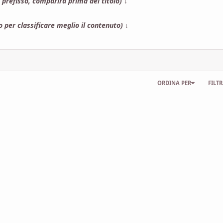
prefisso, comparirà prima del titolo)
↓
lo per classificare meglio il contenuto)
↓
ORDINA PER
FILTR