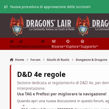
Vai al contenuto
Nuova procedura di approvazione delle iscrizioni
Home
Pubblicazioni
Forum
Risorse
Esplora
Supporto
Home
Forum
Giochi di Ruolo
Dungeons & Dragons
D&D 4e regole
Sezione dedicata al regolamento di D&D 4e, per doma
interpretazione.
Usa TAG e Prefissi per migliorare la navigazione!
Quando apri una nuova discussione in questo forum, a