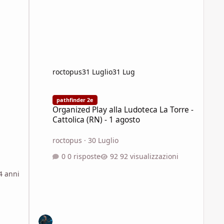
roctopus
31 Luglio
31 Lug
Organized Play alla Ludoteca La Torre - Cattolica (RN) - 1 
pathfinder 2e
Organized Play alla Ludoteca La Torre -
Cattolica (RN) - 1 agosto
roctopus
·
30 Luglio
0 risposte
92 visualizzazioni
4 anni