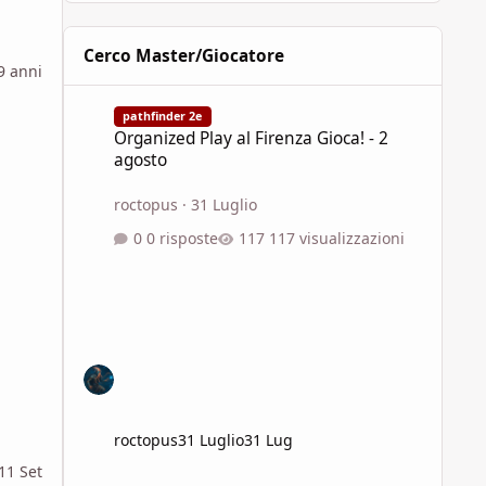
Cerco Master/Giocatore
9 anni
Organized Play al Firenza Gioca! - 2 agosto
pathfinder 2e
Organized Play al Firenza Gioca! - 2
agosto
roctopus
·
31 Luglio
0 risposte
117 visualizzazioni
roctopus
31 Luglio
31 Lug
11 Set