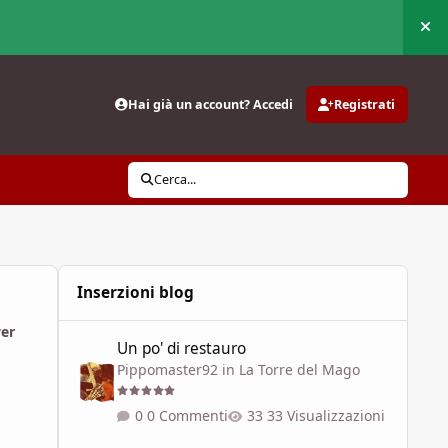
Nas
Hai già un account? Accedi
Registrati
Cerca...
Inserzioni blog
Un po' di restauro
wer
Un po' di restauro
Pippomaster92
in
La Torre del Mago
0 Commenti
33 Visualizzazioni