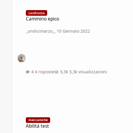
Cammino epico
confronto
Cammino epico
_undicimarzo_
,
10 Gennaio 2022
4 risposte
3,3k visualizzazioni
Abilitá test
meccaniche
Abilitá test