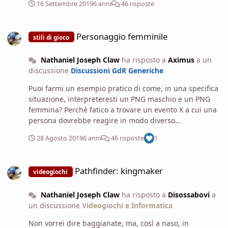
16 Settembre 2019
6 anni
46 risposte
cosa voglia dire. Se mi dici che non interpreti un nano
come se fosse un elfo, posso immaginarmi che tu abbia
Personaggio femminile
in mente la coppia Gimli - Legolas, ma in questo caso a
Personaggio femminile
stili di gioco
cosa fai riferimento?
Nathaniel Joseph Claw
ha risposto a
Aximus
a un
discussione
Discussioni GdR Generiche
Puoi farmi un esempio pratico di come, in una specifica
situazione, interpreteresti un PNG maschio e un PNG
femmina? Perché fatico a trovare un evento X a cui una
persona dovrebbe reagire in modo diverso
univocamente in base al sesso (ad eccezione del parto,
28 Agosto 2019
6 anni
46 risposte
1
in cui un png maschio reagirebbe in modo piuttosto
sorpreso, in quanto maschio).
Pathfinder: kingmaker
Pathfinder: kingmaker
videogiochi
Nathaniel Joseph Claw
ha risposto a
Disossabovi
a
un discussione
Videogiochi e Informatica
Non vorrei dire baggianate, ma, così a naso, in