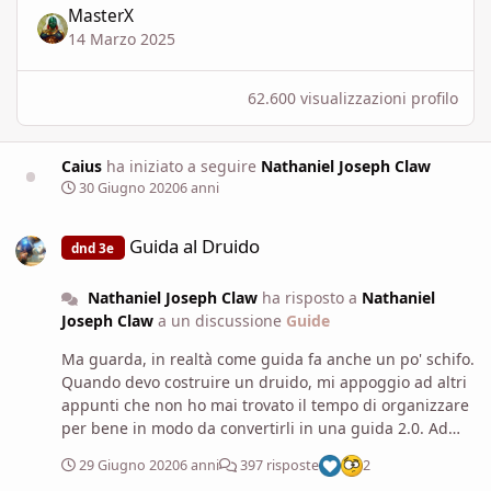
MasterX
14 Marzo 2025
62.600 visualizzazioni profilo
Caius
ha iniziato a seguire
Nathaniel Joseph Claw
30 Giugno 2020
6 anni
Guida al Druido
Guida al Druido
dnd 3e
Nathaniel Joseph Claw
ha risposto a
Nathaniel
Joseph Claw
a un discussione
Guide
Ma guarda, in realtà come guida fa anche un po' schifo.
Quando devo costruire un druido, mi appoggio ad altri
appunti che non ho mai trovato il tempo di organizzare
per bene in modo da convertirli in una guida 2.0. Ad
esempio, manca una vera analisi di incantesimi che
29 Giugno 2020
6 anni
397 risposte
2
vengono trascurati anche dalla guida agli incantesimi