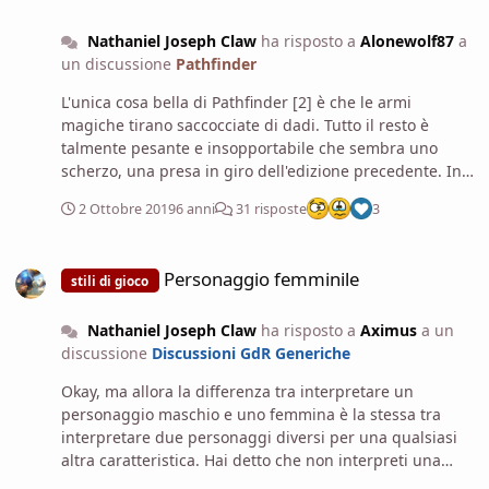
metamagic feats—a scorching ray so affected would
Nathaniel Joseph Claw
ha risposto a
Alonewolf87
a
create two sets of three rays each, with each ray dealing
un discussione
Pathfinder
24 points of fire damage (4d6, maximized) and 24 points
of a second energy type (as appropriate for your Energy
L'unica cosa bella di Pathfinder [2] è che le armi
Substitution feat), for a grand total of 288 points of
magiche tirano saccocciate di dadi. Tutto il resto è
damage . . . assuming all six rays hit their target."
talmente pesante e insopportabile che sembra uno
scherzo, una presa in giro dell'edizione precedente. In
un incontro con 10 goblin il master può potenzialmente
2 Ottobre 2019
6 anni
31 risposte
3
trovarsi a tirare 30 dadi a turno ma che siamo matti
pazzi.
Personaggio femminile
Personaggio femminile
stili di gioco
Nathaniel Joseph Claw
ha risposto a
Aximus
a un
discussione
Discussioni GdR Generiche
Okay, ma allora la differenza tra interpretare un
personaggio maschio e uno femmina è la stessa tra
interpretare due personaggi diversi per una qualsiasi
altra caratteristica. Hai detto che non interpreti una
femmina come se fosse un maschio, ma non capisco