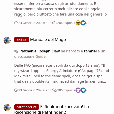
un'aberrazione" (o, se per i giocatori è proprio possibile
essere inferiori a causa degli arrotondamenti. È
resistere, il master si dovrà segnare tutti i bonus di
sicuramente più corretto moltiplicare ogni singolo
tutte le abilità problematiche e chiedere ai giocatori un
raggio, però piuttosto che fare una cosa del genere io
semplice tiro, ma gestirla così è volersi male); se si
non userei mai più l'incantesimo.
23 Gennaio 2020
6 anni
286 risposte
2
decide di sfruttare conoscenze esterne, va benissimo lo
stesso. Se si decide di accettare il metagame pesante da
Manuale del Mago
parte dei giocatori, ci si può affidare all'eterna saggezza
Manuale del Mago
di Curmudgeon (link) :
dnd 3e
Nathaniel Joseph Claw
ha risposto a
tamriel
a un
discussione
Guide
Dalle FAQ (ancora scaricabili da qui dopo 13 anni): "If
my wizard applies Energy Admixture (CAr, page 78) and
Maximize Spell to the same spell, does he get a spell
that deals double its maximized damage (maximum
normal damage in two different energy types)? If he
23 Gennaio 2020
6 anni
286 risposte
2
also applied the Twin Spell feat (CAr, page 84) to the
same spell would it duplicate the entire effect? D&D FAQ
E' finalmente arrivata! La Recensione di Pathfinder 2
v.3.5 38 Update Version: 6/30/08 Yes and yes. Assuming
E' finalmente arrivata! La
pathfinder 2e
your character can cast 13th-level spells—the slot
Recensione di Pathfinder 2
required by a 2nd-level spell affected by these