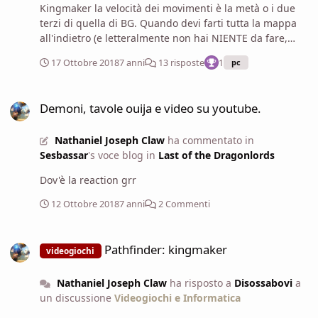
Kingmaker la velocità dei movimenti è la metà o i due
terzi di quella di BG. Quando devi farti tutta la mappa
all'indietro (e letteralmente non hai NIENTE da fare,
perché hai già trucidato tutti), non è accettabile stare
17 Ottobre 2018
7 anni
13 risposte
1
pc
cinque minuti a fissare il vuoto. Poi ciao se piove ti
muovi ancora più lento ma che è l'olocausto. Se ti è
Demoni, tavole ouija e video su youtube.
piaciuto Original Sin, prendi il 2 e non puoi rimanere
Demoni, tavole ouija e video su youtube.
deluso. Non è inferiore al primo sotto nessun aspetto.
Pillars of Eternity è un salto nel vuoto: per la metà di chi
Nathaniel Joseph Claw
ha commentato in
ci ha giocato è un capolavoro, per l'altra metà è una
Sesbassar
's voce blog in
Last of the Dragonlords
discarica in fiamme. Se vuoi proprio prenderne solo
uno, te lo sconsiglio: non ha senso lanciare una moneta
Dov'è la reaction grr
se puoi andare sul sicuro con Divinity. Kingmaker
lascialo perdere, ci metteranno mesi (se non anni) a
12 Ottobre 2018
7 anni
2 Commenti
sistemare i grossi problemi che ha (e alcuni dubito che
li sistemeranno proprio).
Pathfinder: kingmaker
Pathfinder: kingmaker
videogiochi
Nathaniel Joseph Claw
ha risposto a
Disossabovi
a
un discussione
Videogiochi e Informatica