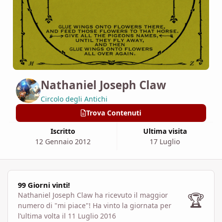
Nathaniel Joseph Claw
Circolo degli Antichi
Trova Contenuti
Iscritto
Ultima visita
12 Gennaio 2012
17 Luglio
99 Giorni vinti!
99 Giorni vinti!
🏆
Nathaniel Joseph Claw ha ricevuto il maggior
numero di "mi piace"!
Ha vinto la giornata per
l’ultima volta il 11 Luglio 2016