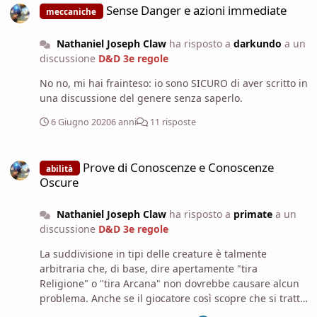
Sense Danger e azioni immediate
meccaniche
Nathaniel Joseph Claw
ha risposto a
darkundo
a un
discussione
D&D 3e regole
No no, mi hai frainteso: io sono SICURO di aver scritto in
una discussione del genere senza saperlo.
6 Giugno 2020
6 anni
11 risposte
Prove di Conoscenze e Conoscenze Oscure
Prove di Conoscenze e Conoscenze
abilità
Oscure
Nathaniel Joseph Claw
ha risposto a
primate
a un
discussione
D&D 3e regole
La suddivisione in tipi delle creature è talmente
arbitraria che, di base, dire apertamente "tira
Religione" o "tira Arcana" non dovrebbe causare alcun
problema. Anche se il giocatore così scopre che si tratta
di un non morto o di una bestia magica, che potrà mai