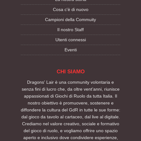
assolutamente inaffrontabile alla velocità di base. Se
volete provarlo, fatevi un favore e seguite le istruzioni
Cosa c'è di nuovo
descritte qui.
Campioni della Commuity
Il nostro Staff
Utenti connessi
Eventi
CHI SIAMO
Dragons' Lair è una community volontaria e
senza fini di lucro che, da oltre vent’anni, riunisce
appassionati di Giochi di Ruolo da tutta Italia. Il
nostro obiettivo è promuovere, sostenere e
diffondere la cultura del GdR in tutte le sue forme:
dal gioco da tavolo al cartaceo, dal live al digitale.
Crediamo nel valore creativo, sociale e formativo
del gioco di ruolo, e vogliamo offrire uno spazio
aperto e inclusivo dove condividere esperienze,