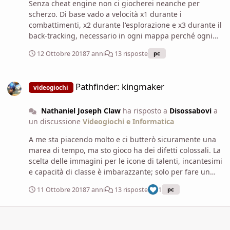
Senza cheat engine non ci giocherei neanche per
scherzo. Di base vado a velocità x1 durante i
combattimenti, x2 durante l'esplorazione e x3 durante il
back-tracking, necessario in ogni mappa perché ogni
mappa ha quasi sempre un singolo punto di
12 Ottobre 2018
7 anni
13 risposte
pc
ingresso/uscita (???).
Pathfinder: kingmaker
Pathfinder: kingmaker
videogiochi
Nathaniel Joseph Claw
ha risposto a
Disossabovi
a
un discussione
Videogiochi e Informatica
A me sta piacendo molto e ci butterò sicuramente una
marea di tempo, ma sto gioco ha dei difetti colossali. La
scelta delle immagini per le icone di talenti, incantesimi
e capacità di classe è imbarazzante; solo per fare un
paio di esempi: le icone dei compagni animali sono fatte
11 Ottobre 2018
7 anni
13 risposte
1
pc
a caso (e proprio brutte da vedere), le icone delle
capacità di classe del magus sembrano fatte da una
tredicenne che mette i glitter pure sulla pasta. I punti
esclamativi rossi delle quest sembrano un'immagine