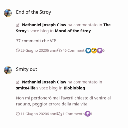
da druido (come, ad esempio, Summon Fey), manca
End of the Stroy
un'analisi accurata dei migliori compagni animali (come
End of the Stroy
il Sailsnake) e mancano un sacco di talenti molto utili
(come Initiate of Olidamarra). Mi piacerebbe trovare il
Nathaniel Joseph Claw
ha commentato in
The
tempo per sistemare gli appunti e pubblicare una
Stroy
's voce blog in
Moral of the Stroy
nuova versione, ma mi sembra un impegno inutile
nell'anno del Signore 2020. Potresti citarmi la regola a
37 commenti che VIP
supporto di questa tesi? In che manuale la posso
trovare?
29 Giugno 2020
6 anni
46 Commenti
6
Smity out
Smity out
Nathaniel Joseph Claw
ha commentato in
smite4life
's voce blog in
Blobloblog
Non mi perdonerò mai l'averti chiesto di venire al
raduno, peggior errore della mia vita.
11 Giugno 2020
6 anni
1 Commento
1
Sense Danger e azioni immediate