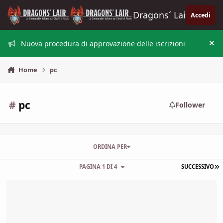
Vai al contenuto
Dragons´ Lair
Accedi
Nuova procedura di approvazione delle iscrizioni
Nas
Home
pc
#
pc
Follower
ORDINA PER
U
PAGINA 1 DI 4
SUCCESSIVO
Videogame stile Heroquest Revived