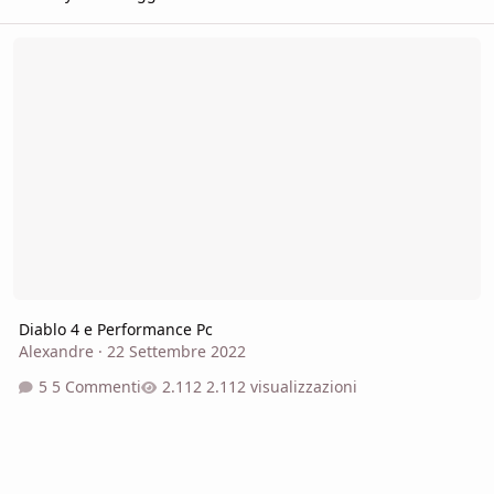
Diablo 4 e Performance Pc
Diablo 4 e Performance Pc
Alexandre
·
22 Settembre 2022
5 Commenti
2.112 visualizzazioni