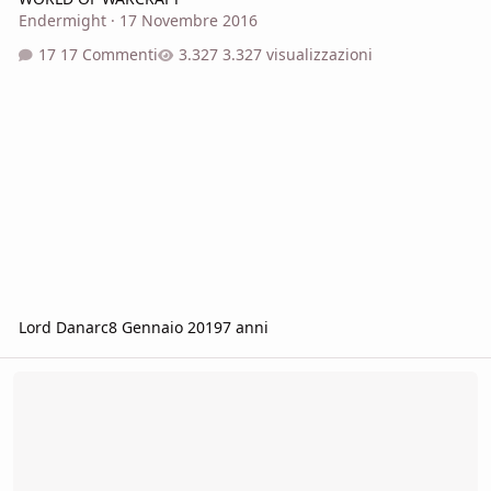
Endermight
·
17 Novembre 2016
17 Commenti
3.327 visualizzazioni
Lord Danarc
8 Gennaio 2019
7 anni
Password Manager?