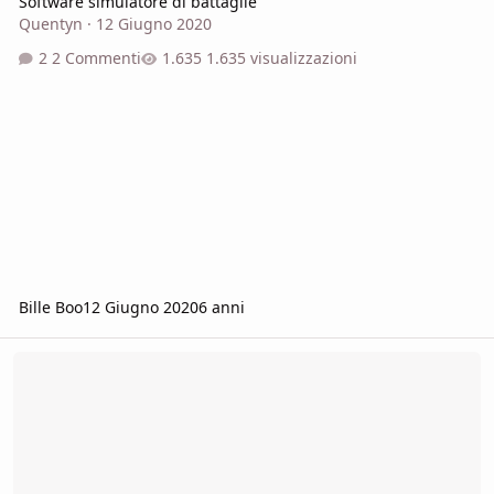
Software simulatore di battaglie
Quentyn
·
12 Giugno 2020
2 Commenti
1.635 visualizzazioni
Bille Boo
12 Giugno 2020
6 anni
Problemi aggiornamento Trasport Fever 2