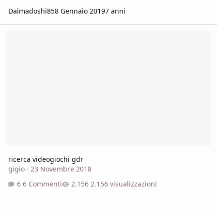
Daimadoshi85
8 Gennaio 2019
7 anni
ricerca videogiochi gdr
ricerca videogiochi gdr
gigio
·
23 Novembre 2018
6 Commenti
2.156 visualizzazioni