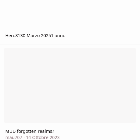
Hero81
30 Marzo 2025
1 anno
MUD forgotten realms?
MUD forgotten realms?
mau707
·
14 Ottobre 2023