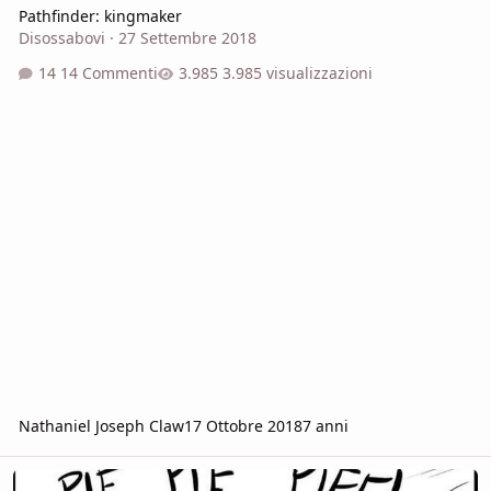
Pathfinder: kingmaker
Disossabovi
·
27 Settembre 2018
14 Commenti
3.985 visualizzazioni
Nathaniel Joseph Claw
17 Ottobre 2018
7 anni
Overwatch