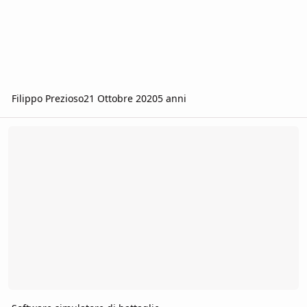
Filippo Prezioso
21 Ottobre 2020
5 anni
Software simulatore di battaglie