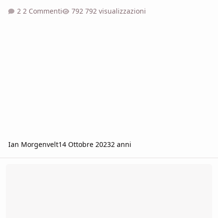
2 Commenti
792 visualizzazioni
Ian Morgenvelt
14 Ottobre 2023
2 anni
Scaricare le proprie mappe da Roll20