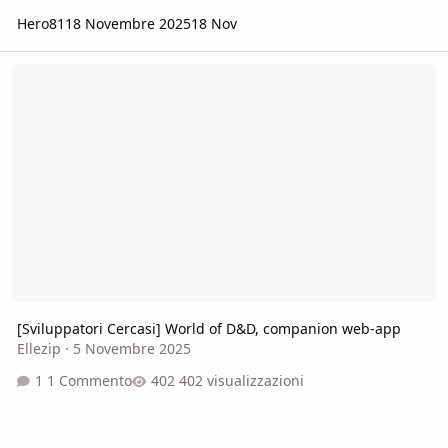
Hero81
18 Novembre 2025
18 Nov
[Sviluppatori Cercasi] World of D&D, companion web-app
[Sviluppatori Cercasi] World of D&D, companion web-app
Ellezip
·
5 Novembre 2025
1 Commento
402 visualizzazioni