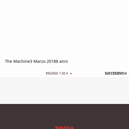
The Machine
3 Marzo 2018
8 anni
U
PAGINA 1 DI 4
SUCCESSIVO
NAVIGA