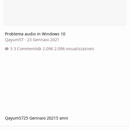
Problema audio in Windows 10
Qayum57
·
23 Gennaio 2021
3 Commenti
2.096 visualizzazioni
Qayum57
25 Gennaio 2021
5 anni
Scheda Grafica