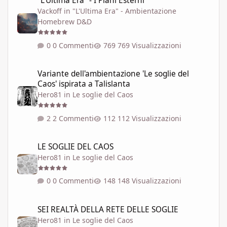
"L'Ultima Era" - I Piani Esterni
Vackoff
in
"L'Ultima Era" - Ambientazione
Homebrew D&D
0 Commenti
769 Visualizzazioni
Variante dell'ambientazione 'Le soglie del Caos' ispirata a Talisla
Variante dell'ambientazione 'Le soglie del
Caos' ispirata a Talislanta
Hero81
in
Le soglie del Caos
2 Commenti
112 Visualizzazioni
LE SOGLIE DEL CAOS
LE SOGLIE DEL CAOS
Hero81
in
Le soglie del Caos
0 Commenti
148 Visualizzazioni
SEI REALTÀ DELLA RETE DELLE SOGLIE
SEI REALTÀ DELLA RETE DELLE SOGLIE
Hero81
in
Le soglie del Caos