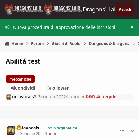
Vai al contenuto
Dragons´ Lair
Accedi
Nuova procedura di approvazione delle iscrizioni
Nas
Home
Forum
Giochi di Ruolo
Dungeons & Dragons
Abilitá test
meccaniche
Condividi
Follower
nolavocals
5 Gennaio 2022
4 anni
in
D&D 4e regole
nolavocals
comment_
Stati
Circolo degli Antichi
5 Gennaio 2022
4 anni