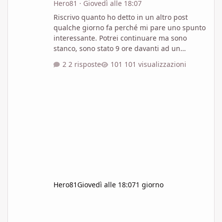
Hero81
·
Giovedì alle 18:07
Riscrivo quanto ho detto in un altro post
qualche giorno fa perché mi pare uno spunto
interessante. Potrei continuare ma sono
stanco, sono stato 9 ore davanti ad un
monitor a combattere con python e, cosi, mi
2 risposte
101 visualizzazioni
limito ad invocare Gemini in mio soccorso... In
sintesi: lo "Show don't tell" è disfunzionale...
evitatelo. Se vi chiedono perché rispondete
semplicemente... perché si, perché è fantasy!
Hero81
Giovedì alle 18:07
1 giorno