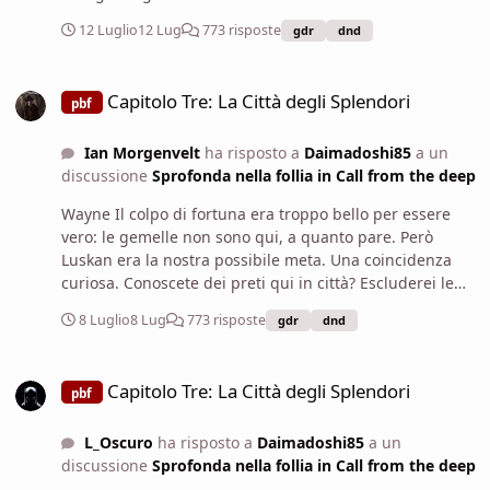
marinaio vi offre un ultimo cenno del capo, cortese ma
giorno la sua gentilezza verrà ricompensata ma non da
già pronto a tornare ai suoi affari sul molo, lasciandovi
12 Luglio
12 Lug
773 risposte
gdr
dnd
uno squattrinato come me penso mentre mi congedo
con le vostre domande e con la vostra pista.
per discutere i prossimi passi con i miei compagni Un
Capitolo Tre: La Città degli Splendori
sacerdote? Io non me ne intendo molto ma se dici che
Capitolo Tre: La Città degli Splendori
pbf
può esserci utile non vedo perché no aggiungo Che
colpo di fortuna comunque che potrebbero essere
Ian Morgenvelt
ha risposto a
Daimadoshi85
a un
anche loro dirette dove stiamo andando noi!
discussione
Sprofonda nella follia in Call from the deep
Wayne Il colpo di fortuna era troppo bello per essere
vero: le gemelle non sono qui, a quanto pare. Però
Luskan era la nostra possibile meta. Una coincidenza
curiosa. Conoscete dei preti qui in città? Escluderei le
sacerdotesse di Beshaba, per ovvie ragioni. Dico a Jon
8 Luglio
8 Lug
773 risposte
gdr
dnd
dopo la sua proposta. Forse la nana è definibile tale? Ma
mi ha chiesto di andare da solo...
Capitolo Tre: La Città degli Splendori
Capitolo Tre: La Città degli Splendori
pbf
L_Oscuro
ha risposto a
Daimadoshi85
a un
discussione
Sprofonda nella follia in Call from the deep