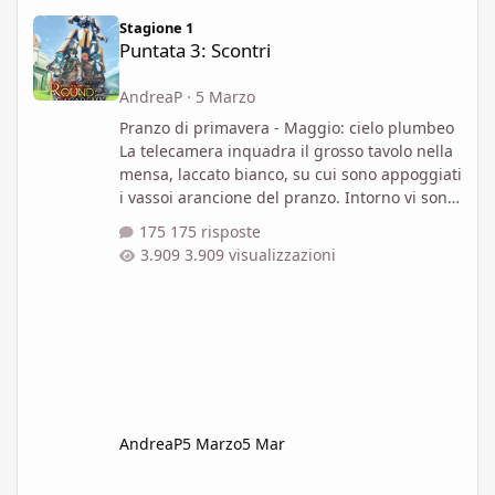
Puntata 3: Scontri
Stagione 1
Puntata 3: Scontri
AndreaP
·
5 Marzo
Pranzo di primavera - Maggio: cielo plumbeo
La telecamera inquadra il grosso tavolo nella
mensa, laccato bianco, su cui sono appoggiati
i vassoi arancione del pranzo. Intorno vi sono
Gaw, Uwaine, Percy, Trysh, Moreyn e Nimue. A
175 risposte
loro si è aggiunta Laudine La telecamera si
3.909 visualizzazioni
sposta sull'orologio digitale con data che
evidenzia che sia passata una settimana dagli
ultimi eventi "Dicono che Lamar sia tornato a
casa sua per riprendersi. Quello che è
accaduto è stato terribile" dice Nimue "Ha
fatto ben
AndreaP
5 Marzo
5 Mar