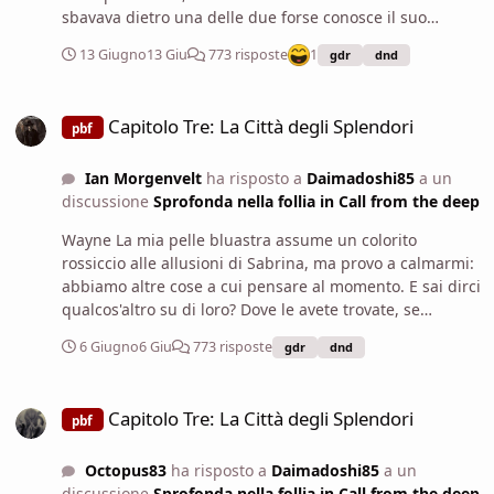
sbavava dietro una delle due forse conosce il suo
indirizzo. Erano di passaggio non isolane, quel che
13 Giugno
13 Giu
773 risposte
1
gdr
dnd
sapevo e quel che ho fatto te l'ho condiviso, se vuoi
posso anche montarlo. Mi inizio a mettere in piedi come
Capitolo Tre: La Città degli Splendori
se fossi da 20 anni seduto nella cella pronto a mimare
Capitolo Tre: La Città degli Splendori
pbf
l'antica arte del dolce su e giù, con tanto di mimica
facciale ed uso delle mani per schiaffi ed altro.
Ian Morgenvelt
ha risposto a
Daimadoshi85
a un
discussione
Sprofonda nella follia in Call from the deep
Wayne La mia pelle bluastra assume un colorito
rossiccio alle allusioni di Sabrina, ma provo a calmarmi:
abbiamo altre cose a cui pensare al momento. E sai dirci
qualcos'altro su di loro? Dove le avete trovate, se
lavoravano per una ciurma di una nave o se erano
6 Giugno
6 Giu
773 risposte
gdr
dnd
native di Gundarlun... Insomma, qualsiasi dettaglio per
ritrovarle. Chiedo al pirata, sperando non si dilunghi in
Capitolo Tre: La Città degli Splendori
dettagli su quella serata. Crediamo che siano legate a
Capitolo Tre: La Città degli Splendori
pbf
quello che è successo alle vostre menti sull'isola. E
dobbiamo ritrovarle se vogliamo trovare una soluzione.
Octopus83
ha risposto a
Daimadoshi85
a un
discussione
Sprofonda nella follia in Call from the deep