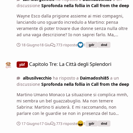
discussione
Sprofonda nella follia in Call from the deep
Wayne Esco dalla prigione assieme ai miei compagni,
lanciando uno sguardo incredulo a Martino: pensa
veramente di poter trovare due donne senza nulla oltre
ad una vaga descrizione? Io non saprei farlo. Ma,
effettivamente, anch'io non sono un esperto di magia:
18 Giugno
18 Giu
773 risposte
1
gdr
dnd
non ho mai avuto modo di studiarla veramente. Dico a
Martino, aggiungendo Potremmo provare a chiedere al
Capitolo Tre: La Città degli Splendori
porto: magari qualche ciurma le conosce. Ci servirà un
Capitolo Tre: La Città degli Splendori
pbf
po' di fortuna, però. Un bel po' di fortuna. Concludo
lanciando uno sguardo eloquente verso l'alto, sperando
albusilvecchio
ha risposto a
Daimadoshi85
a un
che la mia patrona sia in ascolto (e che, invece, sua
discussione
Sprofonda nella follia in Call from the deep
sorella sia temporaneamente impegnata).
Martino Umano Monaco La situazione si complica mmh,
mi sembra un bel guazzabuglio. Ma non temere
Sabrina: Martino ti aiuterà. E mi raccomando, non
parlare con le guardie se non in presenza del tuo
avvocato...e se a uno degli altri detenuti dovesse
17 Giugno
17 Giu
773 risposte
1
gdr
dnd
scivolare la saponetta, non abbassarti per nessuna
ragione a raccoglierla! dico con un'espressione seria,