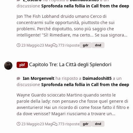
uniti, o se il loro legame era un’illusione. Se la pozione
discussione
Sprofonda nella follia in Call from the deep
ha creato un amore che non era reale, aiutateli a
spezzarlo con onore. Se invece, sotto la magia, c’era un
Jon The Fish Lobhand druido umano Cerco di
vero sentimento travolto da un difetto, aiutateli a
concentrarmi sulle opportunità, piuttosto che sui
separare il cuore dalla menzogna. Mini Malory si
problemi. Perché dopotutto, sono più saggio che
affloscia. Laeral Silverhand osserva le vostre reazioni,
intelligente! "Sì! Rimediare, ma certo... Se sua signora
dicendo semplicemente Direi che avete appena
lady... lord... Insomma, se potesse darci la possibilità,
23 Maggio
23 Mag
773 risposte
gdr
dnd
scoperto il modo...
un modo per rimediare, sicuramente lo faremo. Vero
Martino?" Una brava persona. Strana, ma brava...
Capitolo Tre: La Città degli Splendori
Spero...
Capitolo Tre: La Città degli Splendori
pbf
Ian Morgenvelt
ha risposto a
Daimadoshi85
a un
discussione
Sprofonda nella follia in Call from the deep
Wayne Guardo scioccato Martino quando sento le
parole della lady: non pensavo che fosse quel genere di
avventuriero! Hai un ricordo di come fosse fatto il filtro e
da dove venisse? Magari riusciamo a trovare un
antidoto da dare a Sabrina. E anche a queste due
23 Maggio
23 Mag
773 risposte
gdr
dnd
gemelle, se sono ancora nei dintorni. Concludo,
rabbrividendo all'idea di tre Sabrina a piede libero.