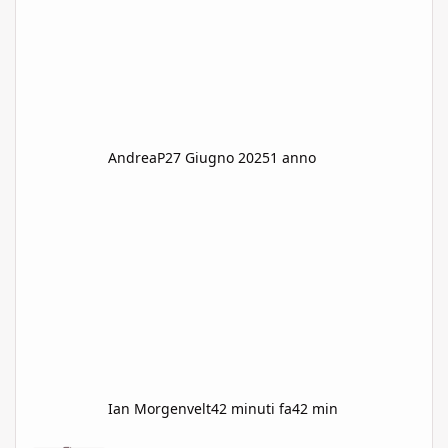
AndreaP
27 Giugno 2025
1 anno
Ian Morgenvelt
42 minuti fa
42 min
vendo\scambio GDR\D&D Modena