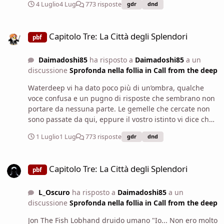
4 Luglio
4 Lug
773 risposte
gdr
dnd
porto da cui partono e arrivano certe facce come loro,
Saprebbe dirci dove le ha viste?
Luskan o Neverwinter sono l’indizio più forte che vi
Capitolo Tre: La Città degli Splendori
posso dare.
Capitolo Tre: La Città degli Splendori
pbf
Daimadoshi85
ha risposto a
Daimadoshi85
a un
discussione
Sprofonda nella follia in Call from the deep
Waterdeep vi ha dato poco più di un’ombra, qualche
voce confusa e un pugno di risposte che sembrano non
portare da nessuna parte. Le gemelle che cercate non
sono passate da qui, eppure il vostro istinto vi dice che
non siete lontani. C’è qualcosa di troppo preciso nel
1 Luglio
1 Lug
773 risposte
gdr
dnd
modo in cui i fili si stanno intrecciando, qualcosa che sa
di caso e destino insieme. Forse è la mano di Tymora.
Capitolo Tre: La Città degli Splendori
Forse è Beshaba che, per una volta, ha deciso di non
Capitolo Tre: La Città degli Splendori
pbf
farvi cadere tutti nel fango. Forse è solo il tipo di fortuna
che arriva quando meno ve l’aspettate, con addosso
L_Oscuro
ha risposto a
Daimadoshi85
a un
ancora l’odore del sale e del legno bagnato. Il porto di
discussione
Sprofonda nella follia in Call from the deep
Waterdeep è pieno di voci, di marinai, di facchini, di
compravendite rapide e sguardi che durano un secondo
Jon The Fish Lobhand druido umano "Io... Non ero molto