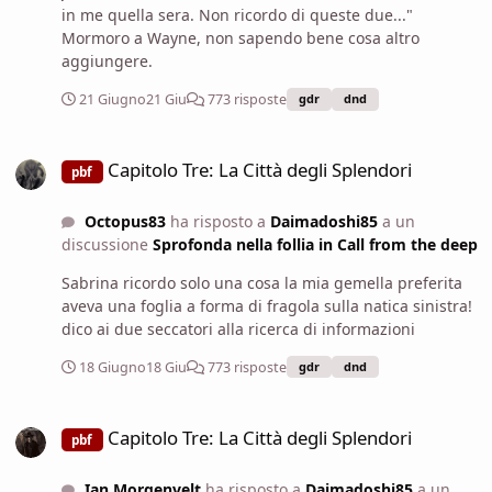
di troppo. Avete chiesto delle due sorelle descritte da
in me quella sera. Non ricordo di queste due..."
Sabrina, avete nominato dettagli, movenze, toni di voce.
Mormoro a Wayne, non sapendo bene cosa altro
Una più alta, formosa e estroversa, l'altra più minuta,
aggiungere.
introversa e schiva. Per un po’ non è sembrato servire a
nulla. Poi, quasi per caso, un marinaio di passaggio si è
21 Giugno
21 Giu
773 risposte
gdr
dnd
fermato a guardarvi meglio. All’inizio ha solo aggrottato
la fronte. Poi ha socchiuso gli occhi, come se stesse
Capitolo Tre: La Città degli Splendori
cercando un ricordo trascinato su dal fondo del mare.
Capitolo Tre: La Città degli Splendori
pbf
Aspettate… due ragazze, dite? Una parlava sempre
come se sapesse già tutto lei, l’altra invece la seguiva
Octopus83
ha risposto a
Daimadoshi85
a un
con quell’aria da “va bene, come dici tu”. Si gratta la
discussione
Sprofonda nella follia in Call from the deep
barba, poi annuisce piano. Credo di averle viste.
Sabrina ricordo solo una cosa la mia gemella preferita
aveva una foglia a forma di fragola sulla natica sinistra!
dico ai due seccatori alla ricerca di informazioni
18 Giugno
18 Giu
773 risposte
gdr
dnd
Capitolo Tre: La Città degli Splendori
Capitolo Tre: La Città degli Splendori
pbf
Ian Morgenvelt
ha risposto a
Daimadoshi85
a un