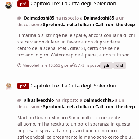
Capitolo Tre: La Città degli Splendori
pbf
Daimadoshi85
ha risposto a
Daimadoshi85
a un
discussione
Sprofonda nella follia in Call from the deep
Il marinaio si stringe nelle spalle, ancora con l’aria di chi
sta cercando di fare un favore e non di prendersi il
centro della scena. Preti, dite? Sì, certo che se ne
trovano in giro. Waterdeep ne è piena, e non tutti sono
uguali. Fa un mezzo sorriso quando Jon abbassa la voce,
Mercoledì alle 13:56
3 giorni
773 risposte
gdr
dnd
poi ascolta il resto con attenzione, annuendo a Martino
con un cenno cortese. Se vi serve davvero una
Capitolo Tre: La Città degli Splendori
divinazione, io al vostro posto andrei da qualcuno che
Capitolo Tre: La Città degli Splendori
pbf
sappia mettere ordine nelle domande. Un posto
rispettabile, qualcuno abituato a gente che chiede aiuto
albusilvecchio
ha risposto a
Daimadoshi85
a un
senza sapere bene cosa sta cercando. Si gratta la barba
discussione
Sprofonda nella follia in Call from the deep
e si sposta appena di lato, lasciandovi spazio come se
avesse già detto più che abbastanza. Per il resto, di
Martino Umano Monaco Sono molto riconoscente
quelle due non so altro. Vi ho detto quello che mi
all'uomo, mi ha restituito un po' di speranza in questa
tornava in mente. Se le cercate davvero, fate presto:
impresa disperata La ringrazio buon uomo dico
gente come loro non resta ferma troppo a lungo. Il
stringendogli calorosamente la mano sono certo che un