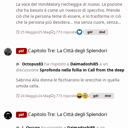
La voce del miniMalory riecheggia di nuovo. La pozione
che ha bevuto è come un rovescio di specchio. Prende
ciò che la persona teme di essere, e lo trasforma in ciò
che la persona più desidera… ma senza cuore, senza
giudizio, senza limite. Sabrina è avida. La pozione ha
25 Maggio
25 Mag
773 risposte
1
gdr
dnd
preso quella paura, quel difetto, e l’ha vestito da amore.
Per lei, la pozione ha fatto di una ricerca di denaro una
Capitolo Tre: La Città degli Splendori
ricerca di… qualcuno. - sospira - Il destinatario di quella
Capitolo Tre: La Città degli Splendori
pbf
pozione non era di certo Sabrina. Ora, la magia che ho
creato è diventata un’assuefazione: lei ha iniziato a
Octopus83
ha risposto a
Daimadoshi85
a un
credere che l’avidità fosse amore, e l’amore fosse
discussione
Sprofonda nella follia in Call from the deep
possesso, e il possesso fosse il suo diritto. Se volete
toglierle la maledizione, dovrete compensare ciò che la
Sabrina Alla donna le fischiarono le orecchie in quella
pozione ha creato di falso. Dovrete trovare i due che
umida cella.
hanno bevuto con lei, e vedere cos’è rimasto di quel
legame “d’amore” che la pozione ha forzato. Forse sono
24 Maggio
24 Mag
773 risposte
2
gdr
dnd
ancora legati, come se fossero marionette di un
sentimento che non è mai stato loro. Forse hanno
Capitolo Tre: La Città degli Splendori
provato a fuggire, e il loro cuore si è spezzato quando la
Capitolo Tre: La Città degli Splendori
pbf
pozione ha mostrato loro quanto fossero vuoti i loro
sentimenti. Fate loro scegliere liberamente se restare
L_Oscuro
ha risposto a
Daimadoshi85
a un