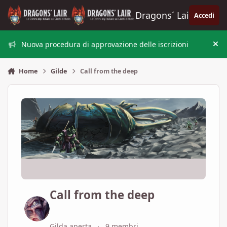
Vai al contenuto
Dragons´ Lair
Accedi
Nuova procedura di approvazione delle iscrizioni
Nas
Home
Gilde
Call from the deep
Call from the deep
Gilda aperta
9 membri