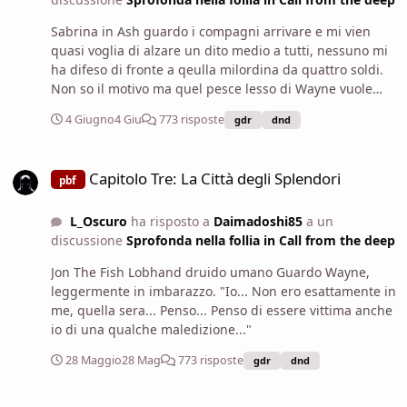
Sabrina in Ash guardo i compagni arrivare e mi vien
quasi voglia di alzare un dito medio a tutti, nessuno mi
ha difeso di fronte a qeulla milordina da quattro soldi.
Non so il motivo ma quel pesce lesso di Wayne vuole
sapere delle gemelle, Le gemelle? era una bella festa,
4 Giugno
4 Giu
773 risposte
gdr
dnd
all'epoca riuscivo ancora a divertirmi! E' stata una
grande serata, con un grande finale, era da poco che
Capitolo Tre: La Città degli Splendori
usavo il mio corpo con tutto il suo arsenale, guardo il
Capitolo Tre: La Città degli Splendori
pbf
pacco , io son sempre stata affezionata alle donne, e
questa appendice fa il suo porco lavoro! Il nome dici?
L_Oscuro
ha risposto a
Daimadoshi85
a un
Jaya e Lahla, Lahla la più bella, Jaya la più porcella. Direi
discussione
Sprofonda nella follia in Call from the deep
di si son queste due le gemelle!
Jon The Fish Lobhand druido umano Guardo Wayne,
leggermente in imbarazzo. "Io... Non ero esattamente in
me, quella sera... Penso... Penso di essere vittima anche
io di una qualche maledizione..."
28 Maggio
28 Mag
773 risposte
gdr
dnd
Capitolo Tre: La Città degli Splendori