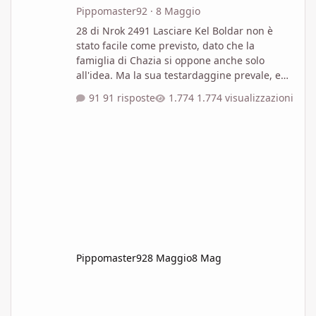
Pippomaster92
·
8 Maggio
28 di Nrok 2491 Lasciare Kel Boldar non è
stato facile come previsto, dato che la
famiglia di Chazia si oppone anche solo
all'idea. Ma la sua testardaggine prevale, e
spiegare il motivo della vostra "scampagnata"
91 risposte
1.774 visualizzazioni
aiuta non poco. Tornare a dove tutto è
cominciato fa uno strano effetto. Per la terza
volta passate per quegli edifici dove i wandak
vengono messi alla prova, e ancora vedete il
vecchio dwir che attende miserabilmente la
sua chiamata. Il vostro passaggio, come la
volta scorsa, lo fa fu
Pippomaster92
8 Maggio
8 Mag