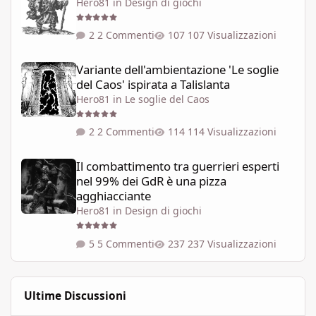
Hero81
in
Design di giochi
2 Commenti
107 Visualizzazioni
Variante dell'ambientazione 'Le soglie del Caos' ispirata a Talisla
Variante dell'ambientazione 'Le soglie
del Caos' ispirata a Talislanta
Hero81
in
Le soglie del Caos
2 Commenti
114 Visualizzazioni
Il combattimento tra guerrieri esperti nel 99% dei GdR è una pi
Il combattimento tra guerrieri esperti
nel 99% dei GdR è una pizza
agghiacciante
Hero81
in
Design di giochi
5 Commenti
237 Visualizzazioni
Ultime Discussioni