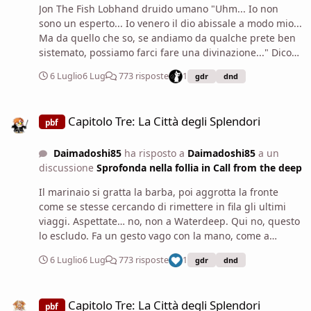
Jon The Fish Lobhand druido umano "Uhm... Io non
sono un esperto... Io venero il dio abissale a modo mio...
Ma da quello che so, se andiamo da qualche prete ben
sistemato, possiamo farci fare una divinazione..." Dico
agli altri a bassa voce... Ma perché sto bisbigliando?
6 Luglio
6 Lug
773 risposte
1
gdr
dnd
Maledizione, ogni volta che parlo di preti abbasso la
voce automaticamente! Mi schiarisco la gola "Uhm...
Capitolo Tre: La Città degli Splendori
Magari potremmo farci aiutare in questo, capire se
Capitolo Tre: La Città degli Splendori
pbf
stanno a Luskan o a Neverwinter."
Daimadoshi85
ha risposto a
Daimadoshi85
a un
discussione
Sprofonda nella follia in Call from the deep
Il marinaio si gratta la barba, poi aggrotta la fronte
come se stesse cercando di rimettere in fila gli ultimi
viaggi. Aspettate… no, non a Waterdeep. Qui no, questo
lo escludo. Fa un gesto vago con la mano, come a
scartare l’idea. Però le descrizioni… sì, mi tornano. Due
6 Luglio
6 Lug
773 risposte
1
gdr
dnd
ragazze, una più decisa e l’altra che le stava dietro quasi
per riflesso. Una che parlava come se sapesse già dove
Capitolo Tre: La Città degli Splendori
andare, l’altra che pareva seguirla senza davvero voler
Capitolo Tre: La Città degli Splendori
pbf
discutere. Si ferma un attimo, pensando. Se le avete