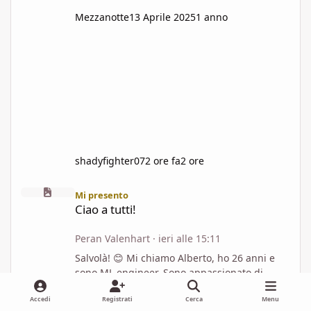
Mezzanotte
13 Aprile 2025
1 anno
shadyfighter07
2 ore fa
2 ore
Ciao a tutti!
Mi presento
Ciao a tutti!
Peran Valenhart
·
ieri alle 15:11
Salvolà! 😊 Mi chiamo Alberto, ho 26 anni e
sono ML engineer. Sono appassionato di
fantasy fin da ragazzino, iniziando il mio
percorso ruolistico con Pathfinder1e. Ho
Accedi
Registrati
Cerca
Menu