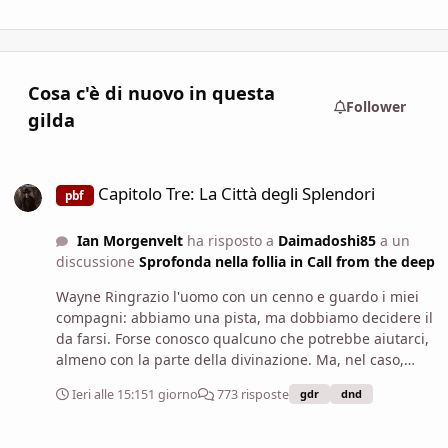
Cosa c'è di nuovo in questa
Follower
gilda
Capitolo Tre: La Città degli Splendori
Capitolo Tre: La Città degli Splendori
pbf
Ian Morgenvelt
ha risposto a
Daimadoshi85
a un
discussione
Sprofonda nella follia in Call from the deep
Wayne Ringrazio l'uomo con un cenno e guardo i miei
compagni: abbiamo una pista, ma dobbiamo decidere il
da farsi. Forse conosco qualcuno che potrebbe aiutarci,
almeno con la parte della divinazione. Ma, nel caso,
dovrei andarci da solo: nel mentre, voi volete provare a
Ieri alle 15:15
1 giorno
773 risposte
gdr
dnd
seguire altre piste e cercare altre informazioni? Chiedo
ai miei compagni.
Capitolo Tre: La Città degli Splendori