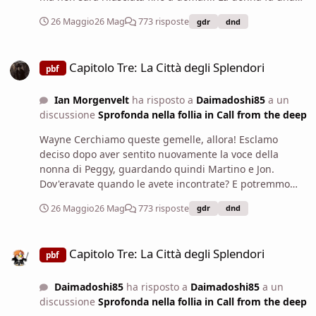
pausa, per poi aggiungere. Potete andare.
26 Maggio
26 Mag
773 risposte
gdr
dnd
Capitolo Tre: La Città degli Splendori
Capitolo Tre: La Città degli Splendori
pbf
Ian Morgenvelt
ha risposto a
Daimadoshi85
a un
discussione
Sprofonda nella follia in Call from the deep
Wayne Cerchiamo queste gemelle, allora! Esclamo
deciso dopo aver sentito nuovamente la voce della
nonna di Peggy, guardando quindi Martino e Jon.
Dov'eravate quando le avete incontrate? E potremmo
doverne parlare anche con Sabrina, sua signoria:
26 Maggio
26 Mag
773 risposte
gdr
dnd
possiamo farle visita? Un compito del genere non
richiede di combattere contro mostri orribili, per lo
Capitolo Tre: La Città degli Splendori
meno. E può risolvere il mio preoccupante debito.
Capitolo Tre: La Città degli Splendori
pbf
Daimadoshi85
ha risposto a
Daimadoshi85
a un
discussione
Sprofonda nella follia in Call from the deep