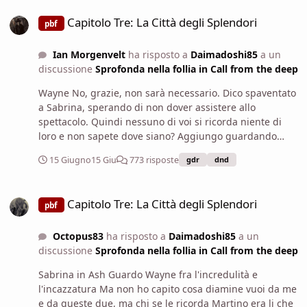
Capitolo Tre: La Città degli Splendori
come se non stessi parlando soltanto per sentito dire.
Capitolo Tre: La Città degli Splendori
pbf
Adesso andiamo a trovare le ragazze. Una volta che ci
siamo accomiatati dalla nostra compagna, parlo con gli
Ian Morgenvelt
ha risposto a
Daimadoshi85
a un
altri voi che ne pensate? avete idea di come ritracciarle?
discussione
Sprofonda nella follia in Call from the deep
magari un mago ci potrà aiutare se gli spieghiamo il
nostro problema...non so, non sono mai stato molto
Wayne No, grazie, non sarà necessario. Dico spaventato
esperto di magie e maghi
a Sabrina, sperando di non dover assistere allo
spettacolo. Quindi nessuno di voi si ricorda niente di
loro e non sapete dove siano? Aggiungo guardando
anche Martino e Jon. Temo che questa faccenda non
15 Giugno
15 Giu
773 risposte
gdr
dnd
verrà mai risolta.
Capitolo Tre: La Città degli Splendori
Capitolo Tre: La Città degli Splendori
pbf
Octopus83
ha risposto a
Daimadoshi85
a un
discussione
Sprofonda nella follia in Call from the deep
Sabrina in Ash Guardo Wayne fra l'incredulità e
l'incazzatura Ma non ho capito cosa diamine vuoi da me
e da queste due, ma chi se le ricorda Martino era li che