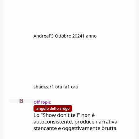
AndreaP
3 Ottobre 2024
1 anno
shadizar
1 ora fa
1 ora
Lo "Show don't tell" non è autoconsistente, produce narrativa s
Off Topic
angolo dello sfogo
Lo "Show don't tell" non è
autoconsistente, produce narrativa
stancante e oggettivamente brutta