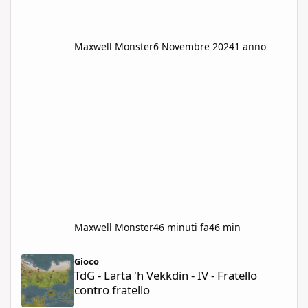
Maxwell Monster
6 Novembre 2024
1 anno
Maxwell Monster
46 minuti fa
46 min
TdG - Larta 'h Vekkdin - IV - Fratello contro fratello
Gioco
TdG - Larta 'h Vekkdin - IV - Fratello
contro fratello