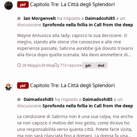
Capitolo Tre: La Città degli Splendori
pbf
Ian Morgenvelt
ha risposto a
Daimadoshi85
a un
discussione
Sprofonda nella follia in Call from the deep
Wayne Annuisco alla lady: capisco la sua decisione. O
meglio, stando alle storie che conoscevo e alle mie
esperienze passate, Sabrina avrebbe già dovuto trovarsi
alla forca dopo quella scenata. Ma devo ammettere di
non essere propriamente un esperto di nobili. Mi
28 Maggio
28 Mag
773 risposte
gdr
dnd
congedo da palazzo e vado verso le prigioni assieme ai
miei compagni, facendomi portare da Sabrina. Ciao,
Capitolo Tre: La Città degli Splendori
Sabrina. Vedo che... Ti trattano bene. Dico con un
Capitolo Tre: La Città degli Splendori
pbf
sorriso di circostanza, non sapendo cosa dire alla
donna. Avremmo bisogno del tuo aiuto per una piccola
Daimadoshi85
ha risposto a
Daimadoshi85
a un
faccenda: per caso ti ricordi come si chiamassero le due
discussione
Sprofonda nella follia in Call from the deep
gemelle con cui avete festeggiato qualche sera fa?
Chiedo alla donna, guardando Martino e Jon in cerca di
La condizione di Sabrina non è una sua colpa, ma anche
aiuto per i dettagli.
se non capisce il motivo del mio gesto, come dicevo ho
una responsabilità verso questa città. Potete farle visita,
ma non sarà rilasciata fino a domani. La donna fa una