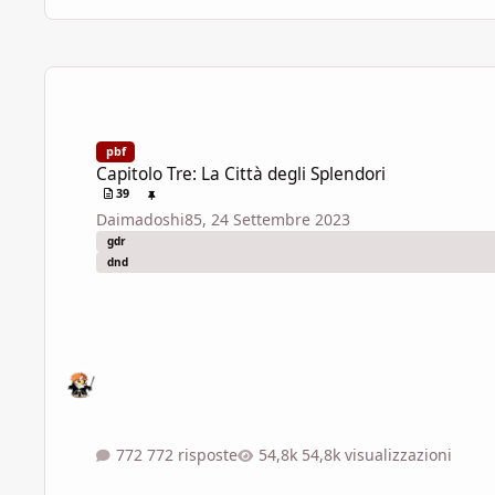
Capitolo Tre: La Città degli Splendori
pbf
Capitolo Tre: La Città degli Splendori
39
Daimadoshi85
,
24 Settembre 2023
gdr
dnd
772 risposte
54,8k visualizzazioni