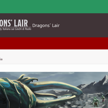
Dragons´ Lair
ia