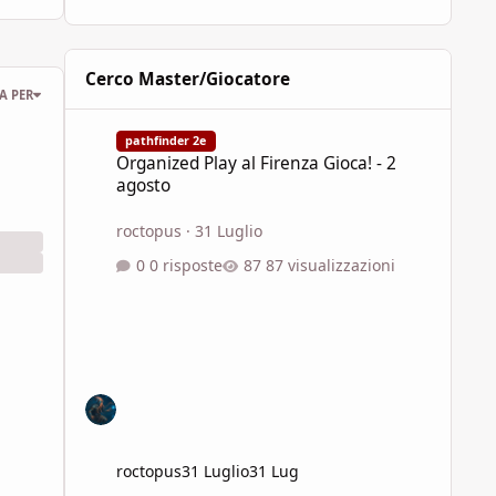
Cerco Master/Giocatore
A PER
Organized Play al Firenza Gioca! - 2 agosto
pathfinder 2e
Organized Play al Firenza Gioca! - 2
agosto
roctopus
·
31 Luglio
0 risposte
87 visualizzazioni
roctopus
31 Luglio
31 Lug