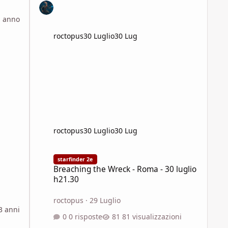
1 anno
roctopus
30 Luglio
30 Lug
roctopus
30 Luglio
30 Lug
Breaching the Wreck - Roma - 30 luglio h21.30
starfinder 2e
Breaching the Wreck - Roma - 30 luglio
h21.30
roctopus
·
29 Luglio
3 anni
0 risposte
81 visualizzazioni