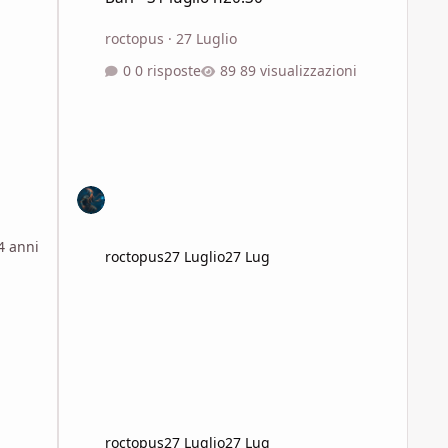
roctopus
·
27 Luglio
0 risposte
89 visualizzazioni
4 anni
roctopus
27 Luglio
27 Lug
roctopus
27 Luglio
27 Lug