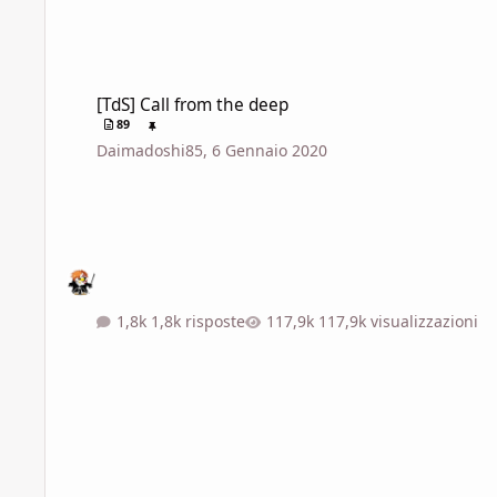
[TdS] Call from the deep
[TdS] Call from the deep
89
Daimadoshi85
,
6 Gennaio 2020
1,8k risposte
117,9k visualizzazioni