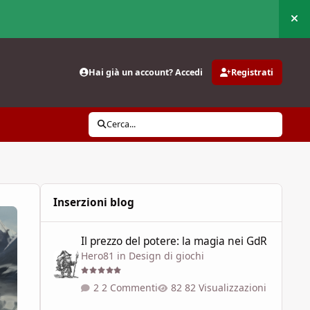
Nas
Hai già un account? Accedi
Registrati
Cerca...
Inserzioni blog
Il prezzo del potere: la magia nei GdR
Il prezzo del potere: la magia nei GdR
Hero81
in
Design di giochi
2 Commenti
82 Visualizzazioni