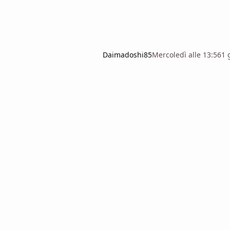
Daimadoshi85
Mercoledì alle 13:56
1 