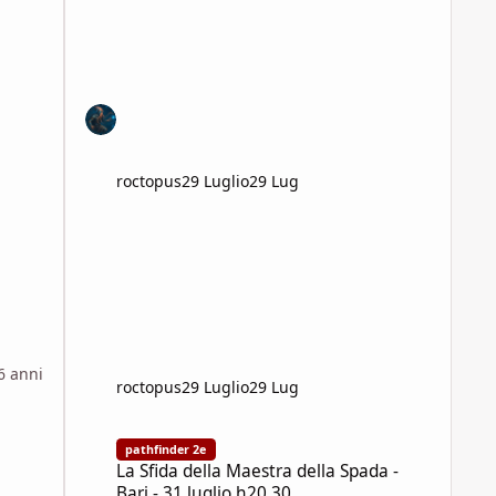
roctopus
29 Luglio
29 Lug
6 anni
roctopus
29 Luglio
29 Lug
La Sfida della Maestra della Spada - Bari - 31 luglio h20.3
pathfinder 2e
La Sfida della Maestra della Spada -
Bari - 31 luglio h20.30