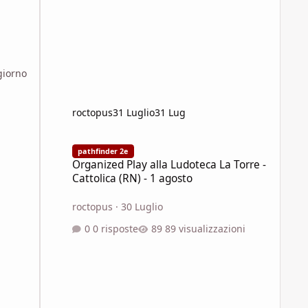
giorno
roctopus
31 Luglio
31 Lug
Organized Play alla Ludoteca La Torre - Cattolica (RN) - 1 
pathfinder 2e
Organized Play alla Ludoteca La Torre -
Cattolica (RN) - 1 agosto
roctopus
·
30 Luglio
0 risposte
89 visualizzazioni