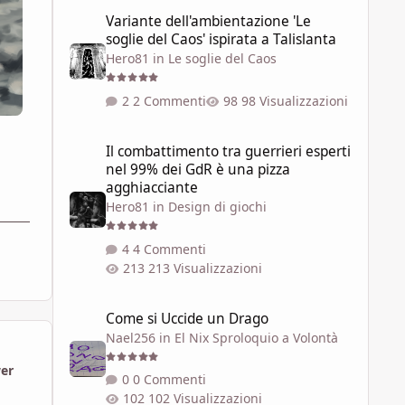
Variante dell'ambientazione 'Le soglie del Caos' ispirata a 
Variante dell'ambientazione 'Le
soglie del Caos' ispirata a Talislanta
Hero81
in
Le soglie del Caos
2 Commenti
98 Visualizzazioni
Il combattimento tra guerrieri esperti nel 99% dei GdR è 
Il combattimento tra guerrieri esperti
nel 99% dei GdR è una pizza
agghiacciante
Hero81
in
Design di giochi
4 Commenti
213 Visualizzazioni
Come si Uccide un Drago
Come si Uccide un Drago
Nael256
in
El Nix Sproloquio a Volontà
wer
0 Commenti
102 Visualizzazioni