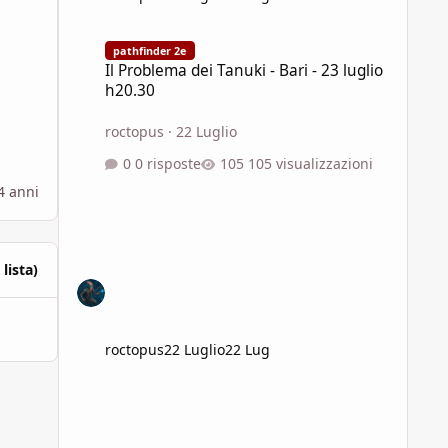
Il Problema dei Tanuki - Bari - 23 luglio h20.30
pathfinder 2e
Il Problema dei Tanuki - Bari - 23 luglio
h20.30
roctopus
·
22 Luglio
0 risposte
105 visualizzazioni
4 anni
 lista)
roctopus
22 Luglio
22 Lug