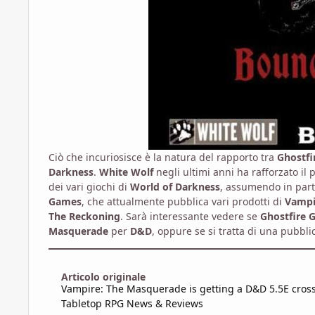
Ciò che incuriosisce è la natura del rapporto tra
Ghostfi
Darkness
.
White Wolf
negli ultimi anni ha rafforzato il
dei vari giochi di
World of Darkness
, assumendo in parti
Games
, che attualmente pubblica vari prodotti di
Vampi
The Reckoning
. Sarà interessante vedere se
Ghostfire 
Masquerade
per
D&D
, oppure se si tratta di una pubbl
Articolo originale
Vampire: The Masquerade is getting a D&D 5.5E cros
Tabletop RPG News & Reviews