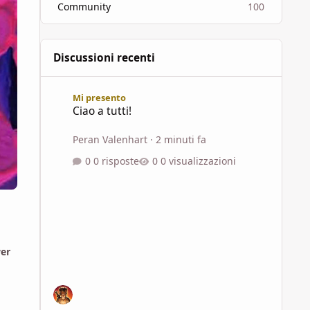
Community
100
Discussioni recenti
Ciao a tutti!
Mi presento
Ciao a tutti!
Peran Valenhart
·
2 minuti fa
0 risposte
0 visualizzazioni
wer