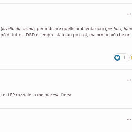
com
 (
lavello da cucina
), per indicare quelle ambientazioni (
per libri, fume
pò di tutto... D&D è sempre stato un pò così, ma ormai più che un
1
com
i di LEP razziale. a me piaceva l'idea.
com