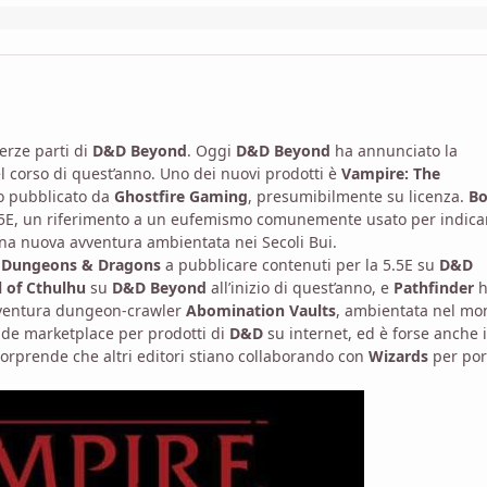
terze parti di
D&D Beyond
. Oggi
D&D Beyond
ha annunciato la
el corso di quest’anno. Uno dei nuovi prodotti è
Vampire: The
o pubblicato da
Ghostfire Gaming
, presumibilmente su licenza.
B
5.5E, un riferimento a un eufemismo comunemente usato per indicar
 una nuova avventura ambientata nei Secoli Bui.
i
Dungeons & Dragons
a pubblicare contenuti per la 5.5E su
D&D
l of Cthulhu
su
D&D Beyond
all’inizio di quest’anno, e
Pathfinder
h
avventura dungeon-crawler
Abomination Vaults
, ambientata nel m
de marketplace per prodotti di
D&D
su internet, ed è forse anche i
orprende che altri editori stiano collaborando con
Wizards
per por