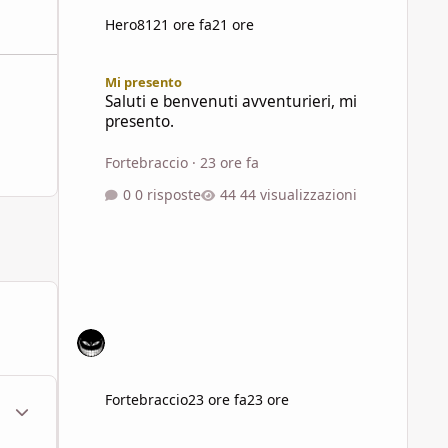
Hero81
21 ore fa
21 ore
Saluti e benvenuti avventurieri, mi presento.
Mi presento
Saluti e benvenuti avventurieri, mi
presento.
Fortebraccio
·
23 ore fa
0 risposte
44 visualizzazioni
Fortebraccio
23 ore fa
23 ore
ment_1961283
Statistiche Autore