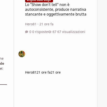
Lo "Show don't tell" non è
autoconsistente, produce narrativa
stancante e oggettivamente brutta
Hero81
·
21 ore fa
0 risposte
67 visualizzazioni
one
de
r:
Hero81
21 ore fa
21 ore