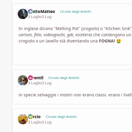
MattoMatteo
Circolo degli Antichi
3 Luglio
3 Lug
In inglese dicono "Melting Pot" (
crogiolo
) o "Kitchen Sink"
cartoni, film, videogiochi, gdr, eccetera
) che contengono un 
crogiolo o un lavello stà diventando una
FOGNA!
🤮
Terentil
Circolo degli Antichi
3 Luglio
3 Lug
in specie selvaggie i mostri non erano classi. erano i livell
Percio
Circolo degli Antichi
3 Luglio
3 Lug