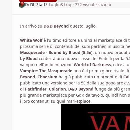
Di
DL Staff
3 Luglio
3 Lug
· 772 visualizzazioni
In arrivo su
D&D Beyond
questo luglio.
White Wolf
è l’ultimo editore a unirsi al marketplace di 
prossima serie di contenuti dei suoi partner, in uscita n
Masquerade - Bound by Blood (5.5e)
, un nuovo prodott
by Blood
conterrà una nuova classe dei Fratelli per la 
vampiri nell’ambientazione
World of Darkness
, oltre a
Vampire: The Masquerade
non è il primo gioco rivale d
Beyond
.
Chaosium
ha già pubblicato un prodotto di
Cal
pubblicato una versione per la 5E della sua popolare 
di
Pathfinder
,
Golarion
.
D&D Beyond
funge da più gran
più grande marketplace per GdR da tavolo, quindi non s
i loro contenuti su quel marketplace.