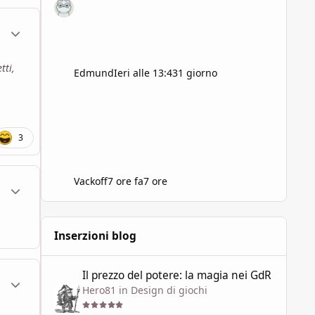
ment_1961294
Statistiche Autore
tti,
Edmund
Ieri alle 13:43
1 giorno
3
Vackoff
7 ore fa
7 ore
ment_1961298
Statistiche Autore
Inserzioni blog
Il prezzo del potere: la magia nei GdR
Il prezzo del potere: la magia nei GdR
ment_1961325
Statistiche Autore
Hero81
in
Design di giochi