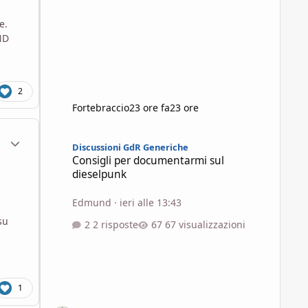
e.
ND
2
Fortebraccio
23 ore fa
23 ore
Consigli per documentarmi sul dieselpunk
ment_1961284
Statistiche Autore
Discussioni GdR Generiche
Consigli per documentarmi sul
dieselpunk
Edmund
·
ieri alle 13:43
su
2 risposte
67 visualizzazioni
1