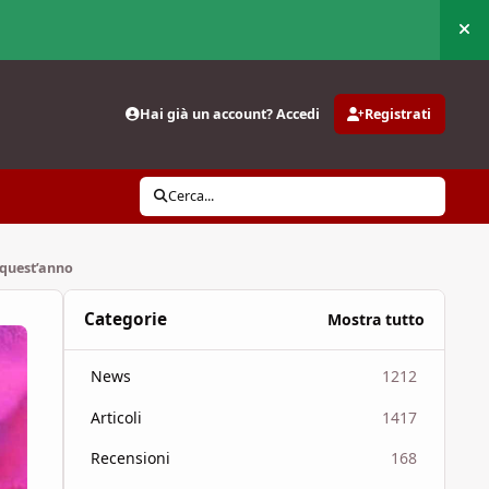
Nas
Hai già un account? Accedi
Registrati
Cerca...
 quest’anno
Categorie
Mostra tutto
News
1212
Articoli
1417
Recensioni
168