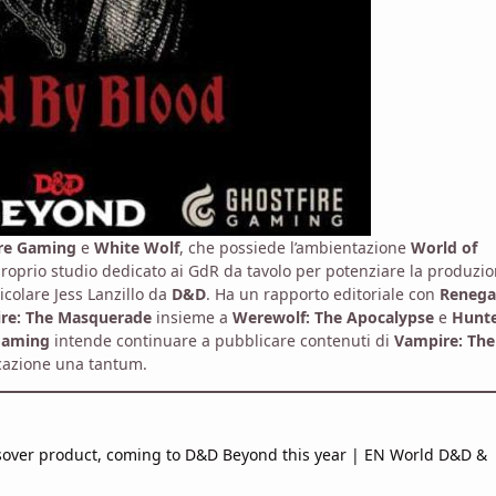
re Gaming
e
White Wolf
, che possiede l’ambientazione
World of
 proprio studio dedicato ai GdR da tavolo per potenziare la produzi
colare Jess Lanzillo da
D&D
. Ha un rapporto editoriale con
Renega
re: The Masquerade
insieme a
Werewolf: The Apocalypse
e
Hunte
Gaming
intende continuare a pubblicare contenuti di
Vampire: The
icazione una tantum.
sover product, coming to D&D Beyond this year | EN World D&D &