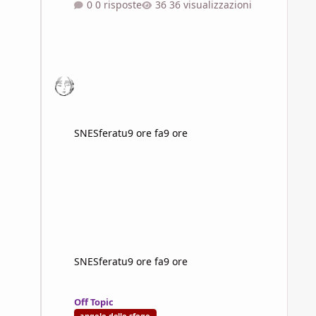
0 risposte
36 visualizzazioni
SNESferatu
9 ore fa
9 ore
SNESferatu
9 ore fa
9 ore
Lo "Show don't tell" non è autoconsistente, produce narra
Off Topic
angolo dello sfogo