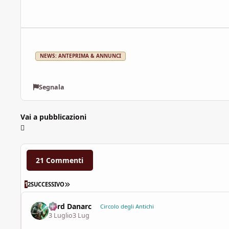
NEWS: ANTEPRIMA & ANNUNCI
Segnala
Vai a pubblicazioni
21 Commenti
ULTIMA PAGINA
1
2
SUCCESSIVO
Lord Danarc
Circolo degli Antichi
3 Luglio
3 Lug