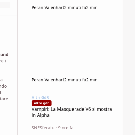
Peran Valenhart
2 minuti fa
2 min
ound
e i
Peran Valenhart
2 minuti fa
2 min
a
ondo
Vampiri: La Masquerade V6 si mostra in Alpha
l
Altri GdR
tare
altro gdr
Vampiri: La Masquerade V6 si mostra
in Alpha
SNESferatu
·
9 ore fa