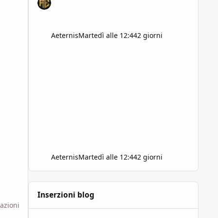
Aeternis
Martedì alle 12:44
2 giorni
Aeternis
Martedì alle 12:44
2 giorni
Inserzioni blog
zazioni
Il prezzo del potere: la magia nei GdR