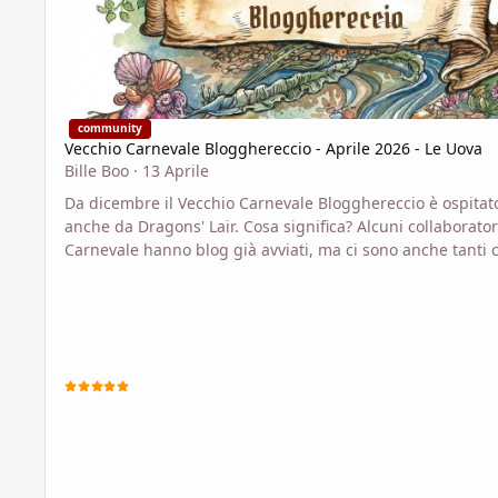
community
Vecchio Carnevale Blogghereccio - Aprile 2026 - Le Uova
Bille Boo
·
13 Aprile
Da dicembre il Vecchio Carnevale Blogghereccio è ospitat
anche da Dragons' Lair. Cosa significa? Alcuni collaborator
Carnevale hanno blog già avviati, ma ci sono anche tanti 
vorrebbero provare una sola volta, o non hanno tempo pe
scrivere regolarmente, o non hanno un blog tutto per sé.
Anche se non avete un vostro blog o un vostro account di 
potete usare DL per pubblicare i vostri articoli. Il forum of
la possibilità di aprire un proprio blog interno, molto co
e semplice d