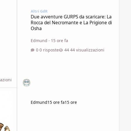
Due avventure GURPS da scaricare: La Rocca del Necroman
Altri GdR
Due avventure GURPS da scaricare: La
Rocca del Necromante e La Prigione di
Osha
Edmund
·
15 ore fa
0 risposte
44 visualizzazioni
zazioni
& Demoni
Edmund
15 ore fa
15 ore