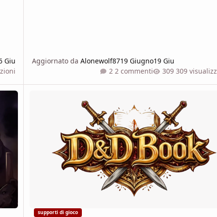
6 Giu
Aggiornato da
Alonewolf87
19 Giugno
19 Giu
zioni
2 commenti
309 visualiz
Iniziamo assieme un nuovo capitolo: D&D Book l'app che vi 
supporti di gioco