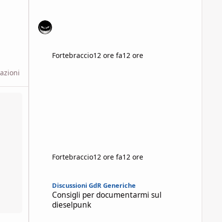
Fortebraccio
12 ore fa
12 ore
zazioni
aiuta a gestire le vostre campagne
Fortebraccio
12 ore fa
12 ore
Consigli per documentarmi sul dieselpunk
Discussioni GdR Generiche
Consigli per documentarmi sul
dieselpunk