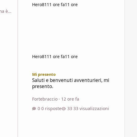
Hero81
11 ore fa
11 ore
ma è
ma
o
ce
’
Hero81
11 ore fa
11 ore
Saluti e benvenuti avventurieri, mi presento.
Mi presento
Saluti e benvenuti avventurieri, mi
presento.
Fortebraccio
·
12 ore fa
0 risposte
33 visualizzazioni