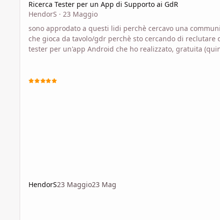
Ricerca Tester per un App di Supporto ai GdR
HendorS
·
23 Maggio
sono approdato a questi lidi perchè cercavo una communi
che gioca da tavolo/gdr perchè sto cercando di reclutare 
tester per un'app Android che ho realizzato, gratuita (qui
non sono qui a fare annunci commerciali, ci tengo a
precisarlo) e che mette a disposizione dell'utente dei semp
strumenti per chi gioca dal vivo con gli amici (dadi di tutti 
tipi, clessidra, segnapunti, buzzer, lancio della moneta ed
estrazione casuale da una lista). L'app che ho sviluppato, 
ora solo su Andr
HendorS
23 Maggio
23 Mag