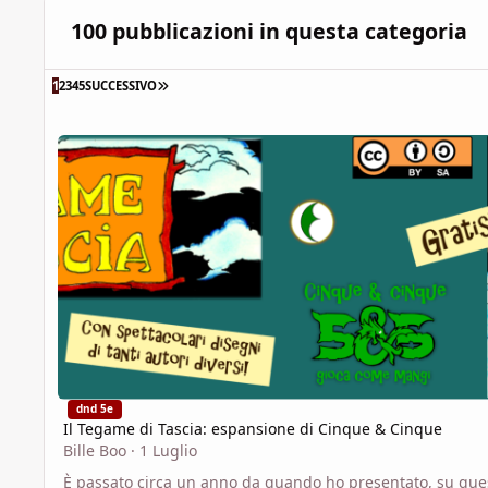
100 pubblicazioni in questa categoria
ULTIMA PAGINA
1
2
3
4
5
SUCCESSIVO
Il Tegame di Tascia: espansione di Cinque & Cinque
dnd 5e
Il Tegame di Tascia: espansione di Cinque & Cinque
Bille Boo
·
1 Luglio
È passato circa un anno da quando ho presentato, su que