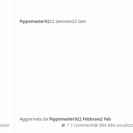
Pippomaster92
22 Gennaio
22 Gen
Aggiornato da
Pippomaster92
2 Febbraio
2 Feb
zioni
7 commenti
894 visualiz