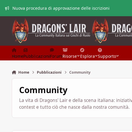
Vai al contenuto
Nuova procedura di approvazione delle iscrizioni
Home
Pubblicazioni
Forum
Risorse
Esplora
Supporto
Home
Pubblicazioni
Community
Community
La vita di Dragons' Lair e della scena italiana: iniziat
contest e tutto ciò che nasce dalla nostra comunità.