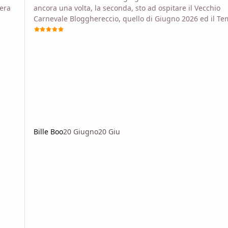
gera
ancora una volta, la seconda, sto ad ospitare il Vecchio
Carnevale Blogghereccio, quello di Giugno 2026 ed il Te
 su
Noir. Non andrò a descrivervi la genesi di questo tema, 
log:
sappiate che ha avuto a che fare con Asterix, un concert
-
degli Asma e una lunga discussione (che mia viso come
vittima) sul Mondo di Tenebra (con tanto amore a chi pia
i,
questa ambientazione/gioco), quindi Noir. L’idea è un po
come per il tema del mese precedente
Bille Boo
20 Giugno
20 Giu