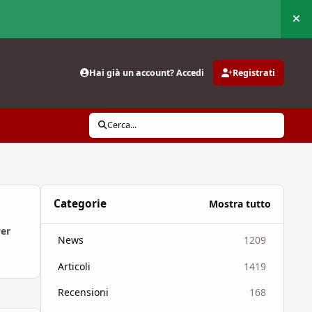
Nas
Hai già un account? Accedi
Registrati
Cerca...
Categorie
Mostra tutto
wer
News
1209
Articoli
1419
Recensioni
168