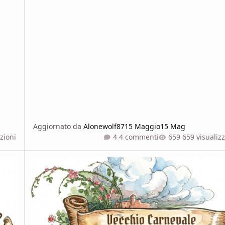
Aggiornato da
Alonewolf87
15 Maggio
15 Mag
zioni
4 commenti
659 visualiz
Vecchio Carnevale Blogghereccio - Gennaio 2026 - Angeli 