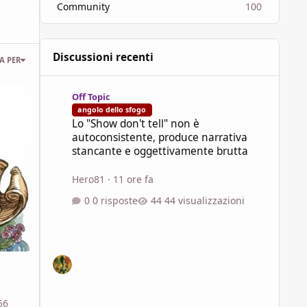
Community
100
Discussioni recenti
A PER
Lo "Show don't tell" non è autoconsistente, produce narra
Off Topic
angolo dello sfogo
Lo "Show don't tell" non è
autoconsistente, produce narrativa
stancante e oggettivamente brutta
Hero81
·
11 ore fa
0 risposte
44 visualizzazioni
56