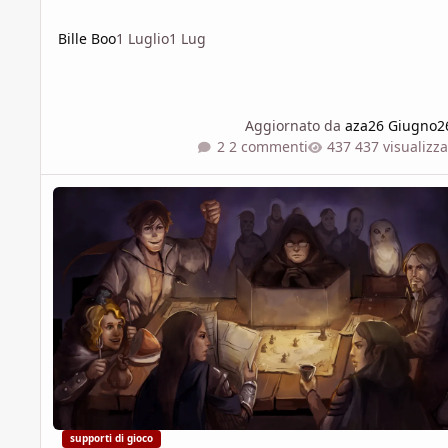
Bille Boo
1 Luglio
1 Lug
Aggiornato da
aza
26 Giugno
2
2 commenti
437 visualizza
Ricerca Tester per un App di Supporto ai GdR
supporti di gioco