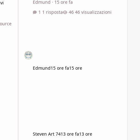
Edmund
·
15 ore fa
vi
1 risposta
46 visualizzazioni
source
li:
Edmund
15 ore fa
15 ore
 il
Steven Art 74
13 ore fa
13 ore