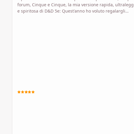
forum, Cinque e Cinque, la mia versione rapida, ultraleg
e spiritosa di D&D 5e: Quest'anno ho voluto regalargli
un'espansione, sempre gratis e in open source. La trovate
itch: https://billeboo.itch.io/il-tegame-di-tascia o sul mio b
https://dietroschermo.wordpress.com/indice/il-tegame-di
tascia/ Testo rilasciato con licenza CC BY-SA-4.0
internazionale. Logo gentilmente offerto da Anna Berti. Elf
nani, paladini, bardi: D&