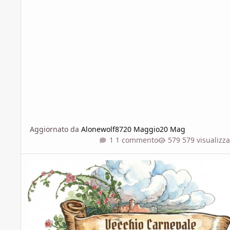
Aggiornato da
Alonewolf87
20 Maggio
20 Mag
1 commento
579 visualizza
Vecchio Carnevale Blogghereccio - Aprile 2026 - Le Uova