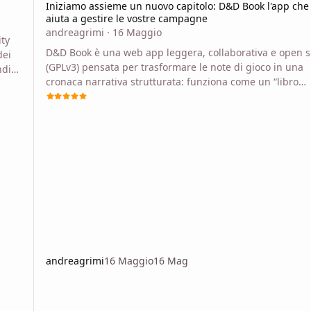
Iniziamo assieme un nuovo capitolo: D&D Book l'app che 
aiuta a gestire le vostre campagne
andreagrimi
·
16 Maggio
ty
D&D Book è una web app leggera, collaborativa e open 
dei
(GPLv3) pensata per trasformare le note di gioco in una
ndi
cronaca narrativa strutturata: funziona come un “libro
digitale” della campagna dove DM e giocatori possono
lici
leggere il lore, consultare profili dei personaggi e
i
commentare le sessioni in tempo reale. Obiettivi principa
semplificare la gestione delle campagne eliminando
per
sincronizzazioni complesse; offrire strumenti specifici per
gioco da tavolo (diario di campagna con post
andreagrimi
16 Maggio
16 Mag