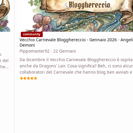
community
Vecchio Carnevale Blogghereccio - Gennaio 2026 - Angel
Demoni
Pippomaster92
·
22 Gennaio
o
Da dicembre il Vecchio Carnevale Blogghereccio è ospita
i del
anche da Dragons' Lair. Cosa significa? Beh, ci sono alcu
che
collaboratori del Carnevale che hanno blog ben avviati e
r
hanno difficoltà a scodellare un articolo al mese. Ma ci 
anche tanti che vorrebbero provare una sola volta, o no
itch
hanno tempo per scrivere regolarmente, o non hanno u
fre
tutto per sé. In passato abbiamo ospitato questi esuli sul
modo
nostre pagine ma è scomodo, controintuitivo e macchino
Pensiamo che la mancanza