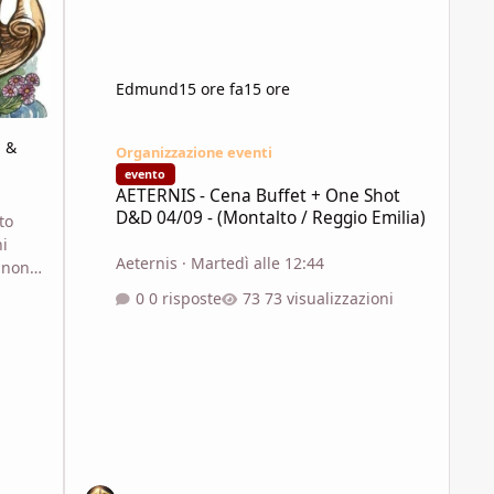
Edmund
15 ore fa
15 ore
AETERNIS - Cena Buffet + One Shot D&D 04/09 - (Montalto 
i &
Organizzazione eventi
evento
AETERNIS - Cena Buffet + One Shot
D&D 04/09 - (Montalto / Reggio Emilia)
to
ni
Aeternis
·
Martedì alle 12:44
 non
sono
0 risposte
73 visualizzazioni
n
n blog
le
so.