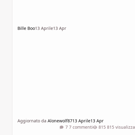
Bille Boo
13 Aprile
13 Apr
Aggiornato da
Alonewolf87
13 Aprile
13 Apr
7 commenti
815 visualizza