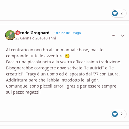
2
OrtodelGrognard
comment_
Stati
Ordine del Drago
23 Gennaio 2016
10 anni
Al contrario io non ho alcun manuale base, ma sto
comprando tutte le avventure
Faccio una piccola nota alla vostra efficacissima traduzione.
Bisognerebbe correggere dove scrivete "le autrici" e "le
creatrici", Tracy è un uomo ed è sposato dal '77 con Laura.
Addirittura pare che l'abbia introdotto lei ai gdr.
Comunque, sono piccoli errori; grazie per essere sempre
sul pezzo ragazzi!
2