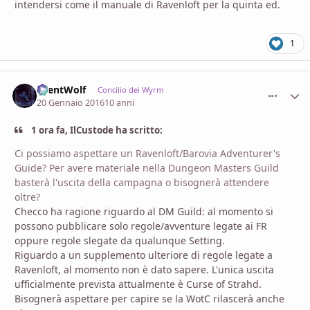
intendersi come il manuale di Ravenloft per la quinta ed.
1
SilentWolf
comment_
Stati
Concilio dei Wyrm
20 Gennaio 2016
10 anni
1 ora fa, IlCustode ha scritto:
Ci possiamo aspettare un Ravenloft/Barovia Adventurer's
Guide? Per avere materiale nella Dungeon Masters Guild
basterà l'uscita della campagna o bisognerà attendere
oltre?
Checco ha ragione riguardo al DM Guild: al momento si
possono pubblicare solo regole/avventure legate ai FR
oppure regole slegate da qualunque Setting.
Riguardo a un supplemento ulteriore di regole legate a
Ravenloft, al momento non è dato sapere. L'unica uscita
ufficialmente prevista attualmente è Curse of Strahd.
Bisognerà aspettare per capire se la WotC rilascerà anche