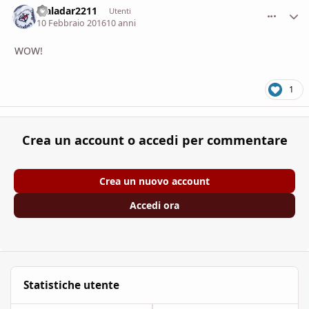
Traladar2211
comment_
Stati
Utenti
10 Febbraio 2016
10 anni
WOW!
1
Crea un account o accedi per commentare
Crea un nuovo account
Accedi ora
Statistiche utente