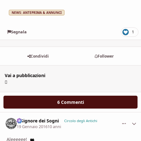
NEWS: ANTEPRIMA & ANNUNCI
Segnala
1
Condividi
Follower
Vai a pubblicazioni
6 Commenti
Il Signore dei Sogni
comment_
Stati
Circolo degli Antichi
19 Gennaio 2016
10 anni
Aleeeeee!