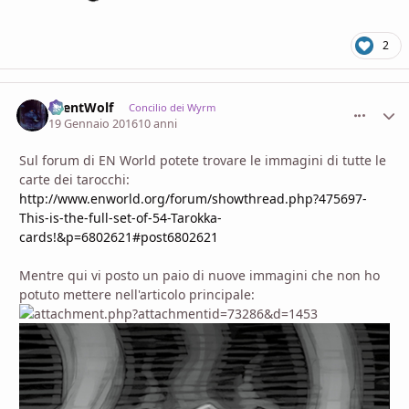
2
SilentWolf
comment_
Stati
Concilio dei Wyrm
19 Gennaio 2016
10 anni
Sul forum di EN World potete trovare le immagini di tutte le
carte dei tarocchi:
http://www.enworld.org/forum/showthread.php?475697-
This-is-the-full-set-of-54-Tarokka-
cards!&p=6802621#post6802621
Mentre qui vi posto un paio di nuove immagini che non ho
potuto mettere nell'articolo principale: