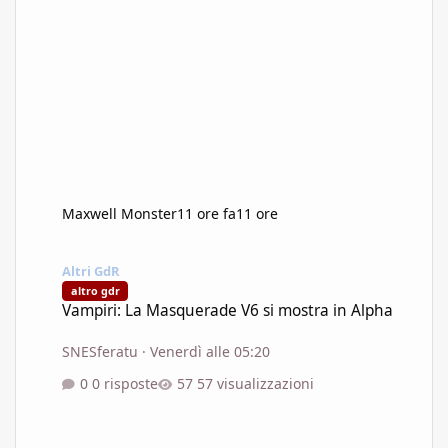
Maxwell Monster
11 ore fa
11 ore
Vampiri: La Masquerade V6 si mostra in Alpha
Altri GdR
altro gdr
Vampiri: La Masquerade V6 si mostra in Alpha
SNESferatu
·
Venerdì alle 05:20
0 risposte
57 visualizzazioni