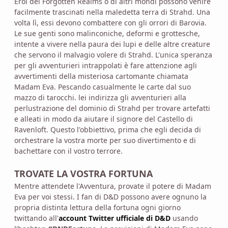
Eroi dei Forgotten Realms o di altri mondi possono venire
facilmente trascinati nella maledetta terra di Strahd. Una
volta lì, essi devono combattere con gli orrori di Barovia.
Le sue genti sono malinconiche, deformi e grottesche,
intente a vivere nella paura dei lupi e delle altre creature
che servono il malvagio volere di Strahd. L'unica speranza
per gli avventurieri intrappolati è fare attenzione agli
avvertimenti della misteriosa cartomante chiamata
Madam Eva. Pescando casualmente le carte dal suo
mazzo di tarocchi. lei indirizza gli avventurieri alla
perlustrazione del dominio di Strahd per trovare artefatti
e alleati in modo da aiutare il signore del Castello di
Ravenloft. Questo l'obbiettivo, prima che egli decida di
orchestrare la vostra morte per suo divertimento e di
bachettare con il vostro terrore.
TROVATE LA VOSTRA FORTUNA
Mentre attendete l'Avventura, provate il potere di Madam
Eva per voi stessi. I fan di D&D possono avere ognuno la
propria distinta lettura della fortuna ogni giorno
twittando all'
account Twitter ufficiale di D&D
usando