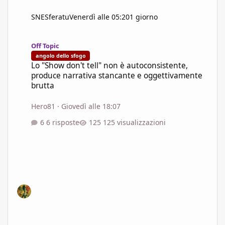
SNESferatu
Venerdì alle 05:20
1 giorno
Lo "Show don't tell" non è autoconsistente, produce narrativa s
Off Topic
angolo dello sfogo
Lo "Show don't tell" non è autoconsistente,
produce narrativa stancante e oggettivamente
brutta
Hero81
·
Giovedì alle 18:07
6 risposte
125 visualizzazioni