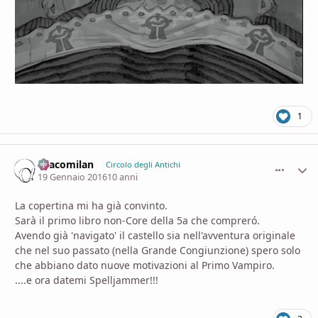
1
Dracomilan
comment_
Stati
Circolo degli Antichi
19 Gennaio 2016
10 anni
La copertina mi ha già convinto.
Sarà il primo libro non-Core della 5a che compreró.
Avendo già 'navigato' il castello sia nell'avventura originale
che nel suo passato (nella Grande Congiunzione) spero solo
che abbiano dato nuove motivazioni al Primo Vampiro.
....e ora datemi Spelljammer!!!