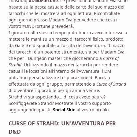
l'hashtag
#DNDFortune
. Le previsioni di Madam Eva sono
basate sulla pesca casuale delle carte del suo mazzo dei
tarocchi che lei mostrerà ad ogni lettura. Ricontrollate
ogni giorno presso Madam Eva per vedere che cosa il
vostro #DNDFortune prevederà.
I giocatori allo stesso tempo potrebbero avere interesse a
mettere le mani su un mazzo di tarocchi fisico, prodotto
da Gale 9 e disponibile all'uscita dell'avventura. Il mazzo
dei tarocchi è un potente strumento, sia per Madam Eva,
che per i Dungeon master che giocheranno a
Curse of
Strahd
. Urtilizzando il mazzo dei tarocchi per rendere
casuali le locazioni all'interno dell'Avventura, i DM
potranno personalizzare l'esplorazione di Barovia
effettuata da ogni gruppo, permettendo a
Curse of Strahd
di diventare rigiocabile per gli anni a venire.
Strahd vi sta aspettando... di cosa avete paura?
Sconfiggerete Strahd? Mostrate il vostro supporto
aggiungendo queste
Social Skin
al vostro profilo.
CURSE OF STRAHD: UN'AVVENTURA PER
D&D