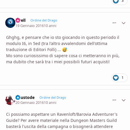
3
cwell
comment_
Stati
Ordine del Drago
19 Gennaio 2016
10 anni
Ghghg, e pensare che io sto giocando in questo periodo il
modulo I6, in 5ed (tra l'altro avvalendomi dell'ottima
traduzione di Editori Folli) ...
Mo sono curiosissimo di sapere cosa ci metteranno in più,
ma dubito che sarà tra i miei possibili futuri acquisti!
1
IlCustode
comment_
Stati
Ordine del Drago
20 Gennaio 2016
10 anni
Ci possiamo aspettare un Ravenloft/Barovia Adventurer's
Guide? Per avere materiale nella Dungeon Masters Guild
basterà l'uscita della campagna o bisognerà attendere