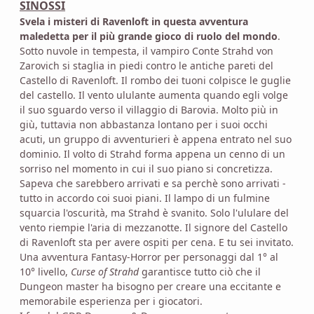
SINOSSI
Svela i misteri di Ravenloft in questa avventura
maledetta per il più grande gioco di ruolo del mondo
.
Sotto nuvole in tempesta, il vampiro Conte Strahd von
Zarovich si staglia in piedi contro le antiche pareti del
Castello di Ravenloft. Il rombo dei tuoni colpisce le guglie
del castello. Il vento ululante aumenta quando egli volge
il suo sguardo verso il villaggio di Barovia. Molto più in
giù, tuttavia non abbastanza lontano per i suoi occhi
acuti, un gruppo di avventurieri è appena entrato nel suo
dominio. Il volto di Strahd forma appena un cenno di un
sorriso nel momento in cui il suo piano si concretizza.
Sapeva che sarebbero arrivati e sa perchè sono arrivati -
tutto in accordo coi suoi piani. Il lampo di un fulmine
squarcia l'oscurità, ma Strahd è svanito. Solo l'ululare del
vento riempie l'aria di mezzanotte. Il signore del Castello
di Ravenloft sta per avere ospiti per cena. E tu sei invitato.
Una avventura Fantasy-Horror per personaggi dal 1° al
10° livello,
Curse of Strahd
garantisce tutto ciò che il
Dungeon master ha bisogno per creare una eccitante e
memorabile esperienza per i giocatori.