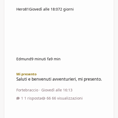
Hero81
Giovedì alle 18:07
2 giorni
Edmund
9 minuti fa
9 min
Saluti e benvenuti avventurieri, mi presento.
Mi presento
Saluti e benvenuti avventurieri, mi presento.
Fortebraccio
·
Giovedì alle 16:13
1 risposta
66 visualizzazioni