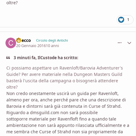
oltre?
1
Checco
comment_
Stati
Circolo degli Antichi
20 Gennaio 2016
10 anni
3 minuti fa, IlCustode ha scritto:
Ci possiamo aspettare un Ravenloft/Barovia Adventurer's
Guide? Per avere materiale nella Dungeon Masters Guild
basterà l'uscita della campagna o bisognerà attendere
oltre?
Non credo onestamente uscirà un guida per Ravenloft,
almeno per ora, anche perché pare che una descrizione di
Barovia e dintorni sarà già contenuta in Curse of Strahd.
Riguardo a dmsguild.com non sarà possibile
sottoporre materiale per Ravenfloft fino a quando tale
ambientazione non sarà appunto rilasciata ufficialmente e a
me sembra che Curse of Strahd non sia propriamente da