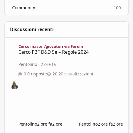
Community
100
Discussioni recenti
Cerco PBF D&D 5e – Regole 2024
Cerco master/giocatori via Forum
Cerco PBF D&D 5e – Regole 2024
Pentolino
·
2 ore fa
0 risposte
20 visualizzazioni
Pentolino
2 ore fa
2 ore
Pentolino
2 ore fa
2 ore