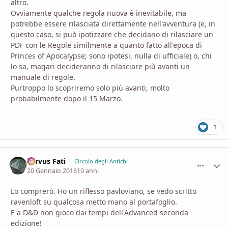
altro.
Ovviamente qualche regola nuova è inevitabile, ma
potrebbe essere rilasciata direttamente nell'avventura (e, in
questo caso, si può ipotizzare che decidano di rilasciare un
PDF con le Regole similmente a quanto fatto all'epoca di
Princes of Apocalypse; sono ipotesi, nulla di ufficiale) o, chi
lo sa, magari decideranno di rilasciare più avanti un
manuale di regole.
Purtroppo lo scopriremo solo più avanti, molto
probabilmente dopo il 15 Marzo.
1
Servus Fati
comment_
Stati
Circolo degli Antichi
20 Gennaio 2016
10 anni
Lo comprerò. Ho un riflesso pavloviano, se vedo scritto
ravenloft su qualcosa metto mano al portafoglio.
E a D&D non gioco dai tempi dell'Advanced seconda
edizione!