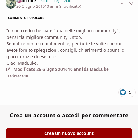
MadLuke
comment_
Stati
Circolo degli Antichi
26 Giugno 2016
10 anni
(modificato)
COMMENTO POPOLARE
Io non credo che siate "una delle migliori community",
bensì "la migliore community", stop.
Semplicemente complimenti e, per tutte le volte che mi
avete fornito spiegazioni, consigli, chiarimenti o spunti di
gioco, grazie di esistere.
Ciao, MadLuke.
Modificato
26 Giugno 2016
10 anni
da MadLuke
motivazioni
5
Crea un account o accedi per commentare
Crea un nuovo account