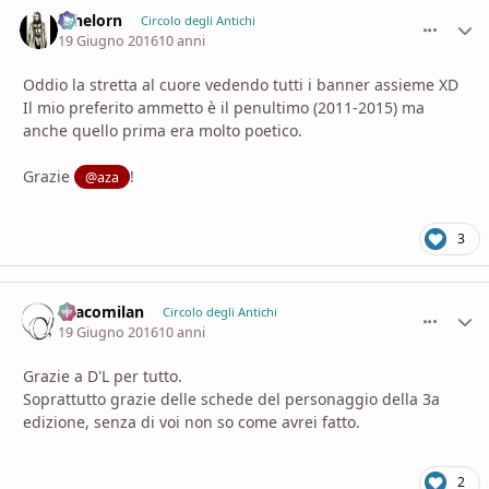
athelorn
comment_
Stati
Circolo degli Antichi
19 Giugno 2016
10 anni
Oddio la stretta al cuore vedendo tutti i banner assieme XD
Il mio preferito ammetto è il penultimo (2011-2015) ma
anche quello prima era molto poetico.
Grazie
!
@aza
3
Dracomilan
comment_
Stati
Circolo degli Antichi
19 Giugno 2016
10 anni
Grazie a D'L per tutto.
Soprattutto grazie delle schede del personaggio della 3a
edizione, senza di voi non so come avrei fatto.
2