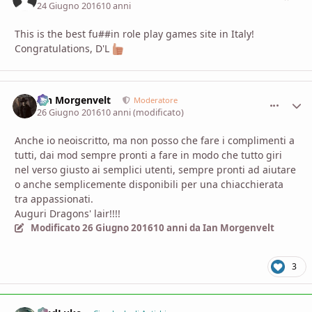
24 Giugno 2016
10 anni
This is the best fu##in role play games site in Italy!
Congratulations, D'L
Ian Morgenvelt
comment_
Stati
Moderatore
26 Giugno 2016
10 anni
(modificato)
Anche io neoiscritto, ma non posso che fare i complimenti a
tutti, dai mod sempre pronti a fare in modo che tutto giri
nel verso giusto ai semplici utenti, sempre pronti ad aiutare
o anche semplicemente disponibili per una chiacchierata
tra appassionati.
Auguri Dragons' lair!!!!
Modificato
26 Giugno 2016
10 anni
da Ian Morgenvelt
3