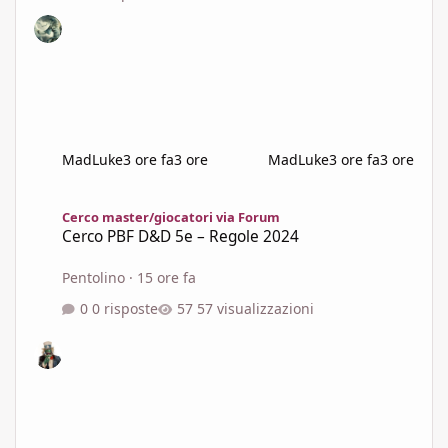
MadLuke
3 ore fa
3 ore
MadLuke
3 ore fa
3 ore
Cerco PBF D&D 5e – Regole 2024
Cerco master/giocatori via Forum
Cerco PBF D&D 5e – Regole 2024
Pentolino
·
15 ore fa
0 risposte
57 visualizzazioni