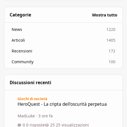
Categorie
Mostra tutto
News
1220
Articoli
1405
Recensioni
172
Community
100
Discussioni recenti
HeroQuest - La cripta dell'oscurità perpetua
Giochi di società
HeroQuest - La cripta dell'oscurità perpetua
MadLuke
·
3 ore fa
0 risposte
25 visualizzazioni