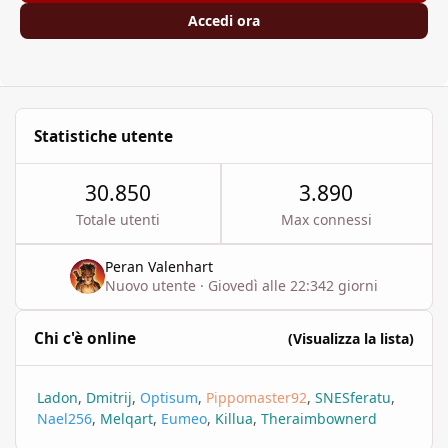
Accedi ora
Statistiche utente
30.850
3.890
Totale utenti
Max connessi
Peran Valenhart
Nuovo utente
·
Giovedì alle 22:34
2 giorni
Chi c'è online
(Visualizza la lista)
Ladon
Dmitrij
Optisum
Pippomaster92
SNESferatu
Nael256
Melqart
Eumeo
Killua
Theraimbownerd