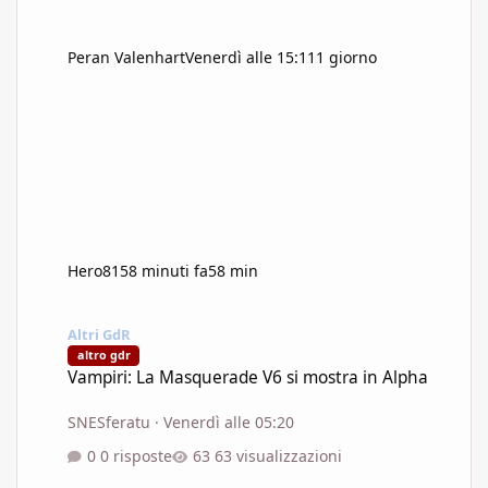
Peran Valenhart
Venerdì alle 15:11
1 giorno
Hero81
58 minuti fa
58 min
Vampiri: La Masquerade V6 si mostra in Alpha
Altri GdR
altro gdr
Vampiri: La Masquerade V6 si mostra in Alpha
SNESferatu
·
Venerdì alle 05:20
0 risposte
63 visualizzazioni