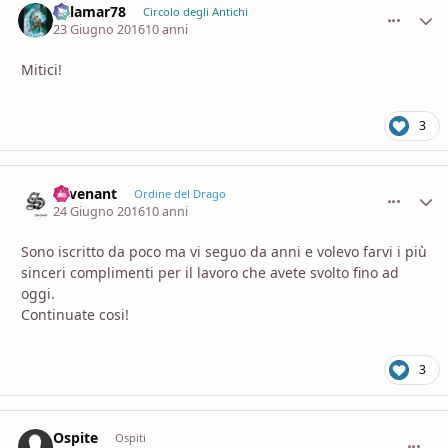
dalamar78
comment_
Stati
Circolo degli Antichi
23 Giugno 2016
10 anni
Mitici!
3
covenant
comment_
Stati
Ordine del Drago
24 Giugno 2016
10 anni
Sono iscritto da poco ma vi seguo da anni e volevo farvi i più
sinceri complimenti per il lavoro che avete svolto fino ad
oggi.
Continuate cosi!
3
Ospite
commen
Ospiti