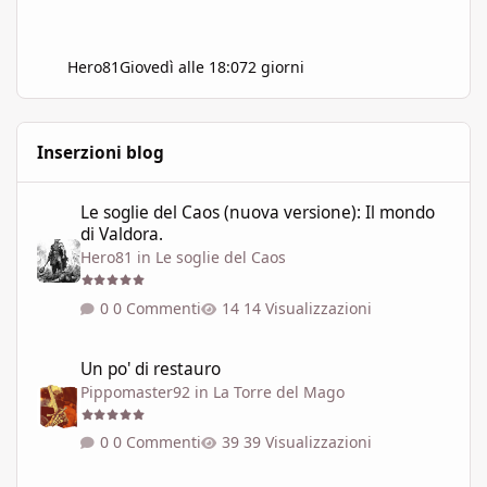
Hero81
Giovedì alle 18:07
2 giorni
Inserzioni blog
Le soglie del Caos (nuova versione): Il mondo di Valdora.
Le soglie del Caos (nuova versione): Il mondo
di Valdora.
Hero81
in
Le soglie del Caos
0 Commenti
14 Visualizzazioni
Un po' di restauro
Un po' di restauro
Pippomaster92
in
La Torre del Mago
0 Commenti
39 Visualizzazioni
13 Classi di Troika! per Antiche Pergamene