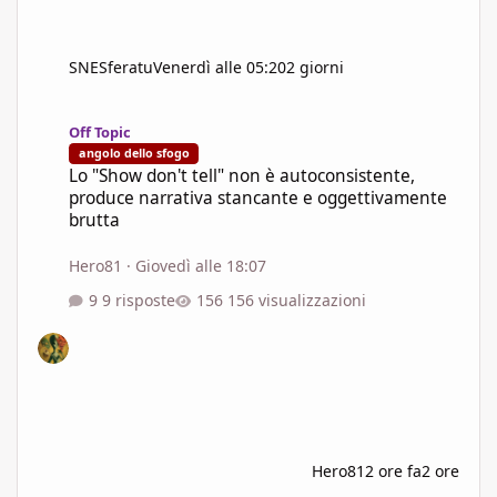
SNESferatu
Venerdì alle 05:20
2 giorni
Lo "Show don't tell" non è autoconsistente, produce narrativa s
Off Topic
angolo dello sfogo
Lo "Show don't tell" non è autoconsistente,
produce narrativa stancante e oggettivamente
brutta
Hero81
·
Giovedì alle 18:07
9 risposte
156 visualizzazioni
Hero81
2 ore fa
2 ore