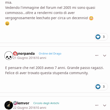
mia.
Vedendo l'immagine del forum nel 2005 mi sono quasi
commosso...oltre a rendermi conto di aver
vergognosamente leechato per circa un decennio!
3
Signorpanda
comment_
Stati
Ordine del Drago
21 Giugno 2016
10 anni
E pensare che nel 2003 avevo 7 anni. Grande passo ragazzi.
Felice di aver trovato questa stupenda community.
3
Kelemvor
comment_
Stati
Circolo degli Antichi
22 Giugno 2016
10 anni