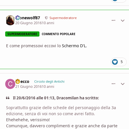
Alonewolf87
comment_
Stati
Supermoderatore
20 Giugno 2016
10 anni
SUPERMODERATORE
COMMENTO POPOLARE
E come promessovi eccovi lo
Schermo D'L.
5
Checco
comment_
Stati
Circolo degli Antichi
21 Giugno 2016
10 anni
Il 20/6/2016 alle 01:13, Dracomilan ha scritto:
Soprattutto grazie delle schede del personaggio della 3a
edizione, senza di voi non so come avrei fatto.
Ehehehehe, verissimo!
Comunque, davvero complimenti e grazie anche da parte