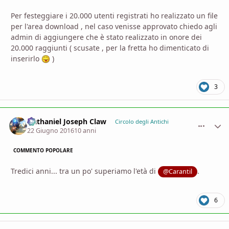
Per festeggiare i 20.000 utenti registrati ho realizzato un file
per l'area download , nel caso venisse approvato chiedo agli
admin di aggiungere che è stato realizzato in onore dei
20.000 raggiunti ( scusate , per la fretta ho dimenticato di
inserirlo
)
3
Nathaniel Joseph Claw
comment_
Stati
Circolo degli Antichi
22 Giugno 2016
10 anni
COMMENTO POPOLARE
Tredici anni... tra un po' superiamo l'età di
.
@Carantil
6