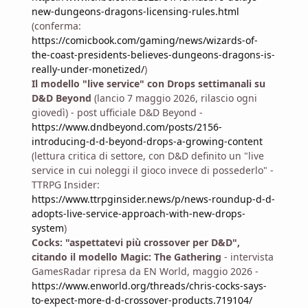
new-dungeons-dragons-licensing-rules.html
(conferma:
https://comicbook.com/gaming/news/wizards-of-
the-coast-presidents-believes-dungeons-dragons-is-
really-under-monetized/
)
Il modello "live service" con Drops settimanali su
D&D Beyond
(lancio 7 maggio 2026, rilascio ogni
giovedì) - post ufficiale D&D Beyond -
https://www.dndbeyond.com/posts/2156-
introducing-d-d-beyond-drops-a-growing-content
(lettura critica di settore, con D&D definito un "live
service in cui noleggi il gioco invece di possederlo" -
TTRPG Insider:
https://www.ttrpginsider.news/p/news-roundup-d-d-
adopts-live-service-approach-with-new-drops-
system
)
Cocks: "aspettatevi più crossover per D&D",
citando il modello Magic: The Gathering
- intervista
GamesRadar ripresa da EN World, maggio 2026 -
https://www.enworld.org/threads/chris-cocks-says-
to-expect-more-d-d-crossover-products.719104/