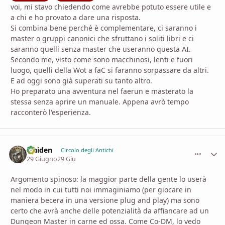
voi, mi stavo chiedendo come avrebbe potuto essere utile e
a chi e ho provato a dare una risposta.
Si combina bene perché è complementare, ci saranno i
master o gruppi canonici che sfruttano i soliti libri e ci
saranno quelli senza master che useranno questa AI.
Secondo me, visto come sono macchinosi, lenti e fuori
luogo, quelli della Wot a faC si faranno sorpassare da altri.
E ad oggi sono già superati su tanto altro.
Ho preparato una avventura nel faerun e masterato la
stessa senza aprire un manuale. Appena avrò tempo
racconterò l'esperienza.
Maiden
comment_
Stati
Circolo degli Antichi
29 Giugno
29 Giu
Argomento spinoso: la maggior parte della gente lo userà
nel modo in cui tutti noi immaginiamo (per giocare in
maniera becera in una versione plug and play) ma sono
certo che avrà anche delle potenzialità da affiancare ad un
Dungeon Master in carne ed ossa. Come Co-DM, lo vedo