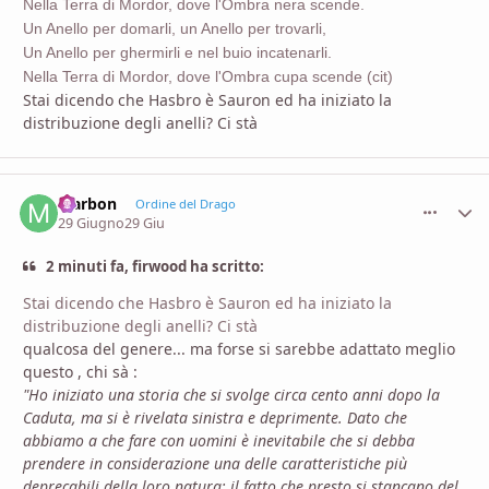
Nella Terra di Mordor, dove l'Ombra nera scende.
Un Anello per domarli, un Anello per trovarli,
Un Anello per ghermirli e nel buio incatenarli.
Nella Terra di Mordor, dove l'Ombra cupa scende (cit)
Stai dicendo che Hasbro è Sauron ed ha iniziato la
distribuzione degli anelli? Ci stà
Marbon
comment_
Stati
Ordine del Drago
29 Giugno
29 Giu
2 minuti fa, firwood ha scritto:
Stai dicendo che Hasbro è Sauron ed ha iniziato la
distribuzione degli anelli? Ci stà
qualcosa del genere... ma forse si sarebbe adattato meglio
questo , chi sà :
"Ho iniziato una storia che si svolge circa cento anni dopo la
Caduta, ma si è rivelata sinistra e deprimente. Dato che
abbiamo a che fare con uomini è inevitabile che si debba
prendere in considerazione una delle caratteristiche più
deprecabili della loro natura: il fatto che presto si stancano del