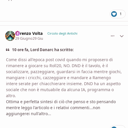
1
Lorenzo Volta
comment_
Stati
Circolo degli Antichi
29 Giugno
29 Giu
10 ore fa, Lord Danarc ha scritto:
Come dissi all'epoca post covid quando mi proposero di
rimanere a giocare su Roll20, NO. DND è il tavolo, è il
socializzare, pazzeggiare, guardarsi in faccia mentre giochi,
mangiare i cricchi, cazzeggiare e mandare a Ramengo
intere serate per chiacchierare insieme. DND ha un aspetto
sociale che non è mutuabile da alcuna IA, programma o
altro.
Ottima e perfetta sintesi di ciò che penso e sto pensando
mentre leggo l'articolo e i relativi commenti...non
aggiungerei null'altro...