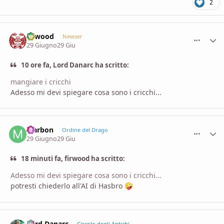
2
firwood
comment_
Stati
Newser
29 Giugno
29 Giu
10 ore fa, Lord Danarc ha scritto:
mangiare i cricchi
Adesso mi devi spiegare cosa sono i cricchi...
Marbon
comment_
Stati
Ordine del Drago
29 Giugno
29 Giu
18 minuti fa, firwood ha scritto:
Adesso mi devi spiegare cosa sono i cricchi...
potresti chiederlo all'AI di Hasbro
🤪
Lord Danarc
Circolo degli Antichi