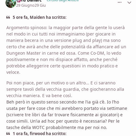
comment_
Stati
29 Giugno
29 Giu
5 ore fa, Maiden ha scritto:
Argomento spinoso: la maggior parte della gente lo userà
nel modo in cui tutti noi immaginiamo (per giocare in
maniera becera in una versione plug and play) ma sono
certo che avrà anche delle potenzialità da affiancare ad un
Dungeon Master in carne ed ossa. Come Co-DM, lo vedo
positivamente e non mi dispiace affatto, anche perché
potrebbe alleggerire certe questioni in modo pratico e
veloce.
Poi non piace, per un motivo o un altro... E ci saranno
sempre tavoli della vecchia guardia, che giocheranno alla
vecchia maniera. E va bene così.
Beh però in questo senso secondo me l’ia già c’è. Io l’ho
usata per fare cose che mi avrebbero portato via settimane
(scrivere tre libri da far trovare fisicamente ai giocatori) e
cose simili. Un’ia ad hoc per questo è necessaria? Per le
tasche della WOTC probabilmente ma per noi no.
1 ora fa, firwood ha scritto: