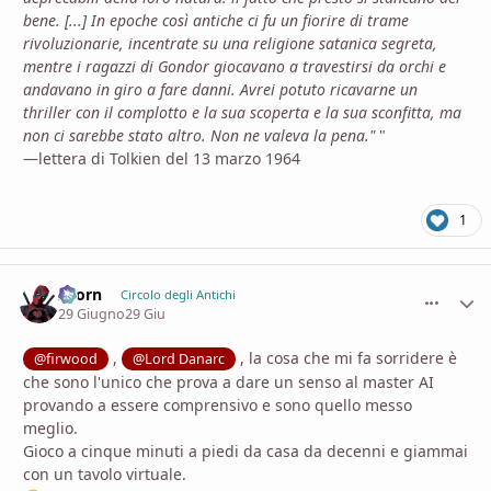
bene. [...] In epoche così antiche ci fu un fiorire di trame
rivoluzionarie, incentrate su una religione satanica segreta,
mentre i ragazzi di Gondor giocavano a travestirsi da orchi e
andavano in giro a fare danni. Avrei potuto ricavarne un
thriller con il complotto e la sua scoperta e la sua sconfitta, ma
non ci sarebbe stato altro. Non ne valeva la pena."
"
—lettera di Tolkien del 13 marzo 1964
1
Zaorn
comment_
Stati
Circolo degli Antichi
29 Giugno
29 Giu
,
, la cosa che mi fa sorridere è
@firwood
@Lord Danarc
che sono l'unico che prova a dare un senso al master AI
provando a essere comprensivo e sono quello messo
meglio.
Gioco a cinque minuti a piedi da casa da decenni e giammai
con un tavolo virtuale.