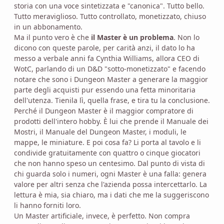
storia con una voce sintetizzata e "canonica". Tutto bello.
Tutto meraviglioso. Tutto controllato, monetizzato, chiuso
in un abbonamento.
Ma il punto vero è che
il Master è un problema
. Non lo
dicono con queste parole, per carità anzi, il dato lo ha
messo a verbale anni fa Cynthia Williams, allora CEO di
WotC, parlando di un D&D "sotto-monetizzato" e facendo
notare che sono i Dungeon Master a generare la maggior
parte degli acquisti pur essendo una fetta minoritaria
dell'utenza. Tienila lì, quella frase, e tira tu la conclusione.
Perché il Dungeon Master è il maggior compratore di
prodotti dell'intero hobby. È lui che prende il Manuale dei
Mostri, il Manuale del Dungeon Master, i moduli, le
mappe, le miniature. E poi cosa fa? Li porta al tavolo e li
condivide gratuitamente con quattro o cinque giocatori
che non hanno speso un centesimo. Dal punto di vista di
chi guarda solo i numeri, ogni Master è una falla: genera
valore per altri senza che l'azienda possa intercettarlo. La
lettura è mia, sia chiaro, ma i dati che me la suggeriscono
li hanno forniti loro.
Un Master artificiale, invece, è perfetto. Non compra