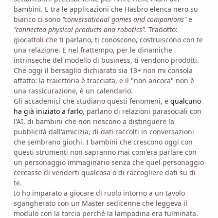
bambini. E tra le applicazioni che Hasbro elenca nero su
bianco ci sono
"conversational games and companions"
e
"connected physical products and robotics".
Tradotto:
giocattoli che ti parlano, ti conoscono, costruiscono con te
una relazione. E nel frattempo, per le dinamiche
intrinseche del modello di business, ti vendono prodotti.
Che oggi il bersaglio dichiarato sia 13+ non mi consola
affatto: la traiettoria è tracciata, e il "non ancora" non è
una rassicurazione, è un calendario.
Gli accademici che studiano questi fenomeni, e
qualcuno
ha già iniziato a farlo
, parlano di relazioni parasociali con
l'AI, di bambini che non riescono a distinguere la
pubblicità dall'amicizia, di dati raccolti in conversazioni
che sembrano giochi. I bambini che crescono oggi con
questi strumenti non sapranno mai com'era parlare con
un personaggio immaginario senza che quel personaggio
cercasse di venderti qualcosa o di raccogliere dati su di
te.
Io ho imparato a giocare di ruolo intorno a un tavolo
sgangherato con un Master sedicenne che leggeva il
modulo con la torcia perché la lampadina era fulminata.