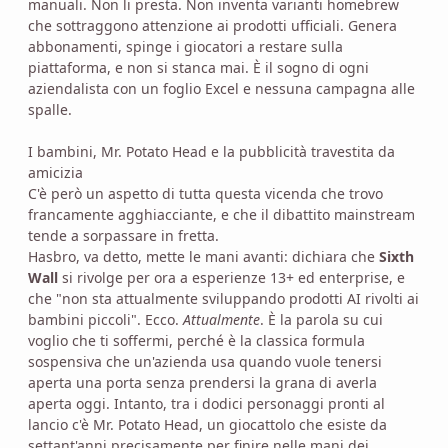
manuali. Non li presta. Non inventa varianti homebrew
che sottraggono attenzione ai prodotti ufficiali. Genera
abbonamenti, spinge i giocatori a restare sulla
piattaforma, e non si stanca mai. È il sogno di ogni
aziendalista con un foglio Excel e nessuna campagna alle
spalle.
I bambini, Mr. Potato Head e la pubblicità travestita da
amicizia
C'è però un aspetto di tutta questa vicenda che trovo
francamente agghiacciante, e che il dibattito mainstream
tende a sorpassare in fretta.
Hasbro, va detto, mette le mani avanti: dichiara che
Sixth
Wall
si rivolge per ora a esperienze 13+ ed enterprise, e
che "non sta attualmente sviluppando prodotti AI rivolti ai
bambini piccoli". Ecco.
Attualmente
. È la parola su cui
voglio che ti soffermi, perché è la classica formula
sospensiva che un'azienda usa quando vuole tenersi
aperta una porta senza prendersi la grana di averla
aperta oggi. Intanto, tra i dodici personaggi pronti al
lancio c'è Mr. Potato Head, un giocattolo che esiste da
settant'anni precisamente per finire nelle mani dei