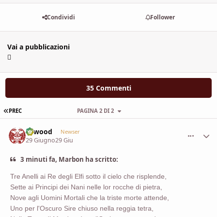
Condividi
Follower
Vai a pubblicazioni
35 Commenti
PRIMA PAGINA
PREC
PAGINA 2 DI 2
firwood
comment_
Stati
Newser
29 Giugno
29 Giu
3 minuti fa, Marbon ha scritto:
Tre Anelli ai Re degli Elfi sotto il cielo che risplende,
Sette ai Principi dei Nani nelle lor rocche di pietra,
Nove agli Uomini Mortali che la triste morte attende,
Uno per l'Oscuro Sire chiuso nella reggia tetra,