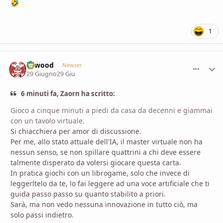
🤣
1
firwood
comment_
Stati
Newser
29 Giugno
29 Giu
6 minuti fa, Zaorn ha scritto:
Gioco a cinque minuti a piedi da casa da decenni e giammai
con un tavolo virtuale.
Si chiacchiera per amor di discussione.
Per me, allo stato attuale dell'IA, il master virtuale non ha
nessun senso, se non spillare quattrini a chi deve essere
talmente disperato da volersi giocare questa carta.
In pratica giochi con un librogame, solo che invece di
leggerltelo da te, lo fai leggere ad una voce artificiale che ti
guida passo passo su quanto stabilito a priori.
Sarà, ma non vedo nessuna innovazione in tutto ciò, ma
solo passi indietro.