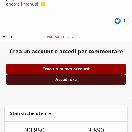
ancora i manuali
😉
1
PRIMA PAGINA
PREC
PAGINA 2 DI 2
Crea un account o accedi per commentare
Crea un nuovo account
Accedi ora
Statistiche utente
30.850
3.890