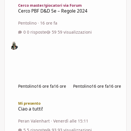
Cerco master/giocatori via Forum
Cerco PBF D&D 5e – Regole 2024
Pentolino
·
16 ore fa
0 risposte
59 visualizzazioni
Pentolino
16 ore fa
16 ore
Pentolino
16 ore fa
16 ore
Ciao a tutti!
Mi presento
Ciao a tutti!
Peran Valenhart
·
Venerdì alle 15:11
5 risposte
93 visualizzazioni