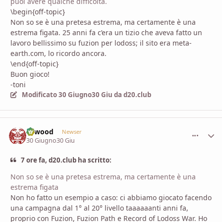
puoi avere qualche difficoltà.
\begin{off-topic}
Non so se è una pretesa estrema, ma certamente è una
estrema figata. 25 anni fa c’era un tizio che aveva fatto un
lavoro bellissimo su fuzion per lodoss; il sito era meta-
earth.com, lo ricordo ancora.
\end{off-topic}
Buon gioco!
-toni
Modificato
30 Giugno
30 Giu
da d20.club
firwood
comment_
Stati
Newser
30 Giugno
30 Giu
7 ore fa, d20.club ha scritto:
Non so se è una pretesa estrema, ma certamente è una
estrema figata
Non ho fatto un esempio a caso: ci abbiamo giocato facendo
una campagna dal 1° al 20° livello taaaaaanti anni fa,
proprio con Fuzion, Fuzion Path e Record of Lodoss War. Ho