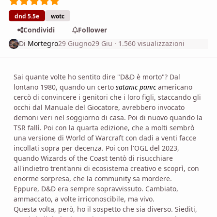
dnd 5.5e
wotc
Condividi
Follower
Di
Mortegro
29 Giugno
29 Giu
· 1.560 visualizzazioni
Sai quante volte ho sentito dire "D&D è morto"? Dal
lontano 1980, quando un certo
satanic panic
americano
cercò di convincere i genitori che i loro figli, staccando gli
occhi dal Manuale del Giocatore, avrebbero invocato
demoni veri nel soggiorno di casa. Poi di nuovo quando la
TSR fallì. Poi con la quarta edizione, che a molti sembrò
una versione di World of Warcraft con dadi a venti facce
incollati sopra per decenza. Poi con l'OGL del 2023,
quando Wizards of the Coast tentò di risucchiare
all'indietro trent'anni di ecosistema creativo e scoprì, con
enorme sorpresa, che la community sa mordere.
Eppure, D&D era sempre sopravvissuto. Cambiato,
ammaccato, a volte irriconoscibile, ma vivo.
Questa volta, però, ho il sospetto che sia diverso. Siediti,