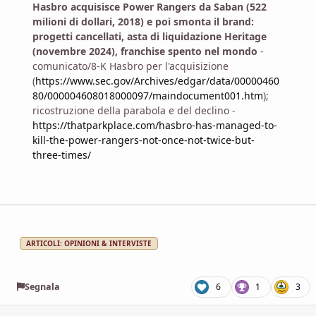
Hasbro acquisisce Power Rangers da Saban (522
milioni di dollari, 2018) e poi smonta il brand:
progetti cancellati, asta di liquidazione Heritage
(novembre 2024), franchise spento nel mondo
-
comunicato/8-K Hasbro per l'acquisizione
(
https://www.sec.gov/Archives/edgar/data/00000460
80/000004608018000097/maindocument001.htm
);
ricostruzione della parabola e del declino -
https://thatparkplace.com/hasbro-has-managed-to-
kill-the-power-rangers-not-once-not-twice-but-
three-times/
ARTICOLI: OPINIONI & INTERVISTE
Segnala
6
1
3