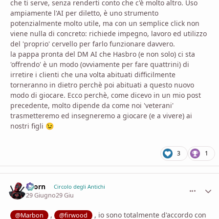
che ti serve, senza renderti conto che c'è molto altro. Uso
ampiamente l'AI per diletto, è uno strumento
potenzialmente molto utile, ma con un semplice click non
viene nulla di concreto: richiede impegno, lavoro ed utilizzo
del 'proprio' cervello per farlo funzionare davvero.
la pappa pronta del DM AI che Hasbro (e non solo) ci sta
'offrendo' è un modo (ovviamente per fare quattrini) di
irretire i clienti che una volta abituati difficilmente
torneranno in dietro perchè poi abituati a questo nuovo
modo di giocare. Ecco perchè, come dicevo in un mio post
precedente, molto dipende da come noi 'veterani'
trasmetteremo ed insegneremo a giocare (e a vivere) ai
nostri figli
😉
3
1
Zaorn
comment_
Stati
Circolo degli Antichi
29 Giugno
29 Giu
,
, io sono totalmente d'accordo con
@Marbon
@firwood