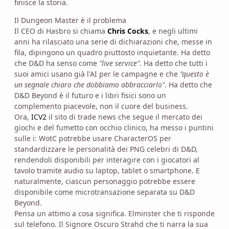
finisce la storia.
Il Dungeon Master è il problema
Il CEO di Hasbro si chiama
Chris Cocks
, e negli ultimi
anni ha rilasciato una serie di dichiarazioni che, messe in
fila, dipingono un quadro piuttosto inquietante. Ha detto
che D&D ha senso come
"live service"
. Ha detto che tutti i
suoi amici usano già l'AI per le campagne e che
"questo è
un segnale chiaro che dobbiamo abbracciarlo"
. Ha detto che
D&D Beyond è il futuro e i libri fisici sono un
complemento piacevole, non il cuore del business.
Ora,
ICV2
il sito di trade news che segue il mercato dei
giochi e del fumetto con occhio clinico, ha messo i puntini
sulle i: WotC potrebbe usare CharacterOS per
standardizzare le personalità dei PNG celebri di D&D,
rendendoli disponibili per interagire con i giocatori al
tavolo tramite audio su laptop, tablet o smartphone. E
naturalmente, ciascun personaggio potrebbe essere
disponibile come microtransazione separata su D&D
Beyond.
Pensa un attimo a cosa significa. Elminster che ti risponde
sul telefono. Il Signore Oscuro Strahd che ti narra la sua