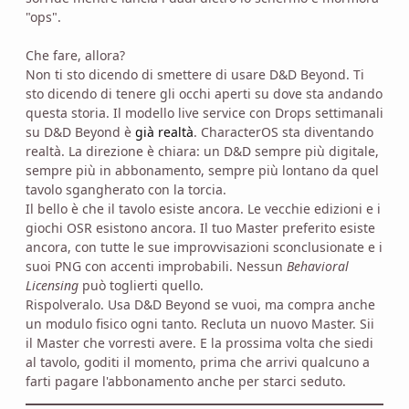
"ops".
Che fare, allora?
Non ti sto dicendo di smettere di usare D&D Beyond. Ti
sto dicendo di tenere gli occhi aperti su dove sta andando
questa storia. Il modello live service con Drops settimanali
su D&D Beyond è
già realtà
. CharacterOS sta diventando
realtà. La direzione è chiara: un D&D sempre più digitale,
sempre più in abbonamento, sempre più lontano da quel
tavolo sgangherato con la torcia.
Il bello è che il tavolo esiste ancora. Le vecchie edizioni e i
giochi OSR esistono ancora. Il tuo Master preferito esiste
ancora, con tutte le sue improvvisazioni sconclusionate e i
suoi PNG con accenti improbabili. Nessun
Behavioral
Licensing
può toglierti quello.
Rispolveralo. Usa D&D Beyond se vuoi, ma compra anche
un modulo fisico ogni tanto. Recluta un nuovo Master. Sii
il Master che vorresti avere. E la prossima volta che siedi
al tavolo, goditi il momento, prima che arrivi qualcuno a
farti pagare l'abbonamento anche per starci seduto.