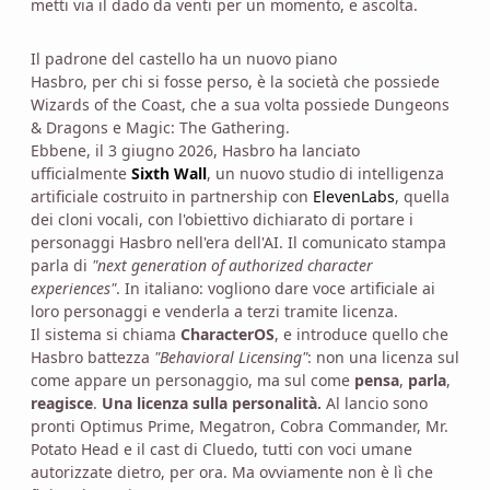
metti via il dado da venti per un momento, e ascolta.
Il padrone del castello ha un nuovo piano
Hasbro, per chi si fosse perso, è la società che possiede
Wizards of the Coast, che a sua volta possiede Dungeons
& Dragons e Magic: The Gathering.
Ebbene, il 3 giugno 2026, Hasbro ha lanciato
ufficialmente
Sixth Wall
, un nuovo studio di intelligenza
artificiale costruito in partnership con
ElevenLabs
, quella
dei cloni vocali, con l'obiettivo dichiarato di portare i
personaggi Hasbro nell'era dell'AI. Il comunicato stampa
parla di
"next generation of authorized character
experiences"
. In italiano: vogliono dare voce artificiale ai
loro personaggi e venderla a terzi tramite licenza.
Il sistema si chiama
CharacterOS
, e introduce quello che
Hasbro battezza
"Behavioral Licensing"
: non una licenza sul
come appare un personaggio, ma sul come
pensa
,
parla
,
reagisce
.
Una licenza sulla personalità.
Al lancio sono
pronti Optimus Prime, Megatron, Cobra Commander, Mr.
Potato Head e il cast di Cluedo, tutti con voci umane
autorizzate dietro, per ora. Ma ovviamente non è lì che