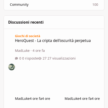
Community
100
Discussioni recenti
HeroQuest - La cripta dell'oscurità perpetua
Giochi di società
HeroQuest - La cripta dell'oscurità perpetua
MadLuke
·
4 ore fa
0 risposte
27 visualizzazioni
MadLuke
4 ore fa
4 ore
MadLuke
4 ore fa
4 ore
Cerco PBF D&D 5e – Regole 2024