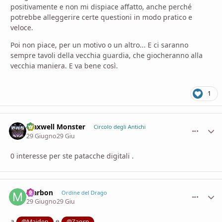
positivamente e non mi dispiace affatto, anche perché
potrebbe alleggerire certe questioni in modo pratico e
veloce.
Poi non piace, per un motivo o un altro... E ci saranno
sempre tavoli della vecchia guardia, che giocheranno alla
vecchia maniera. E va bene così.
1
Maxwell Monster
comment_
Stati
Circolo degli Antichi
29 Giugno
29 Giu
0 interesse per ste patacche digitali .
Marbon
comment_
Stati
Ordine del Drago
29 Giugno
29 Giu
a
e
@Maiden
@Zaorn