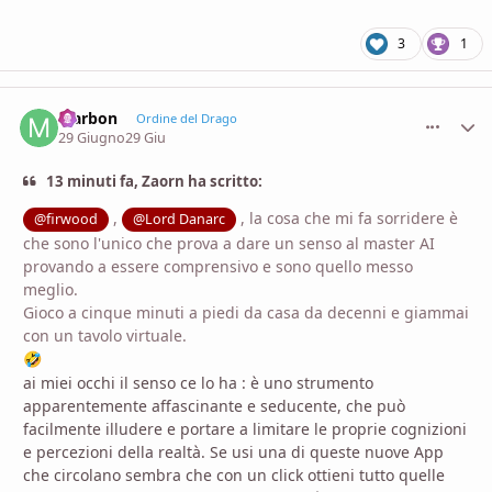
3
1
Marbon
comment_
Stati
Ordine del Drago
29 Giugno
29 Giu
13 minuti fa, Zaorn ha scritto:
,
, la cosa che mi fa sorridere è
@firwood
@Lord Danarc
che sono l'unico che prova a dare un senso al master AI
provando a essere comprensivo e sono quello messo
meglio.
Gioco a cinque minuti a piedi da casa da decenni e giammai
con un tavolo virtuale.
🤣
ai miei occhi il senso ce lo ha : è uno strumento
apparentemente affascinante e seducente, che può
facilmente illudere e portare a limitare le proprie cognizioni
e percezioni della realtà. Se usi una di queste nuove App
che circolano sembra che con un click ottieni tutto quelle