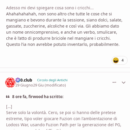
Adesso mi devi spiegare cosa sono i cricchi...
Ahahahahahah, non sono altro che tutte le cose che si
mangiano e bevono durante la sessione, siano dolci, salate,
gassate, zuccherine, alcoliche e così via. Gli abbiamo dato
un nome onnicomprensivo, e anche un verbo, smulicare,
che è l’atto di produrre briciole nel mangiare i cricchi.
Questo l’ia non avrebbe potuto inventarlo, probabilmente.
4
d20.club
comment_
Stati
Circolo degli Antichi
29 Giugno
29 Giu
(modificato)
8 ore fa, firwood ha scritto:
[…]
Serve solo la volontà. Cero, se poi si hanno delle pretese
estreme, tipo voler giocare Fuzion con l'ambientazione di
Lodoss War, usando Fuzion Path per la generazione del PG,