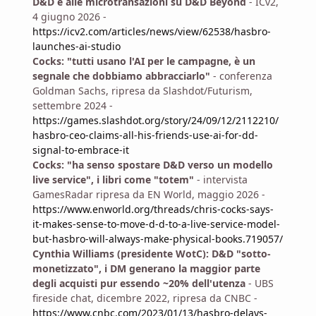
D&D e alle microtransazioni su D&D Beyond
- ICv2,
4 giugno 2026 -
https://icv2.com/articles/news/view/62538/hasbro-
launches-ai-studio
Cocks: "tutti usano l'AI per le campagne, è un
segnale che dobbiamo abbracciarlo"
- conferenza
Goldman Sachs, ripresa da Slashdot/Futurism,
settembre 2024 -
https://games.slashdot.org/story/24/09/12/2112210/
hasbro-ceo-claims-all-his-friends-use-ai-for-dd-
signal-to-embrace-it
Cocks: "ha senso spostare D&D verso un modello
live service", i libri come "totem"
- intervista
GamesRadar ripresa da EN World, maggio 2026 -
https://www.enworld.org/threads/chris-cocks-says-
it-makes-sense-to-move-d-d-to-a-live-service-model-
but-hasbro-will-always-make-physical-books.719057/
Cynthia Williams (presidente WotC): D&D "sotto-
monetizzato", i DM generano la maggior parte
degli acquisti pur essendo ~20% dell'utenza
- UBS
fireside chat, dicembre 2022, ripresa da CNBC -
https://www.cnbc.com/2023/01/13/hasbro-delays-