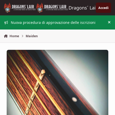
Vai al contenuto
Dragons´ Lair
Accedi
Nuova procedura di approvazione delle iscrizioni
Nas
Home
Maiden