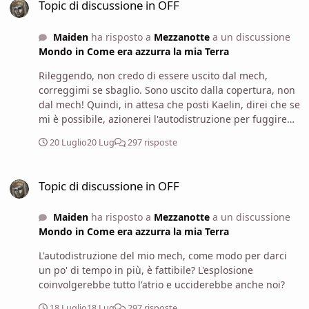
Topic di discussione in OFF
Maiden
ha risposto a
Mezzanotte
a un discussione
Mondo in Come era azzurra la mia Terra
Rileggendo, non credo di essere uscito dal mech,
correggimi se sbaglio. Sono uscito dalla copertura, non
dal mech! Quindi, in attesa che posti Kaelin, direi che se
mi è possibile, azionerei l'autodistruzione per fuggire
nella direzione del pozzo insieme a lei. Se torna tutto,
20 Luglio
20 Lug
297 risposte
farei così: se invece è una cosa decisamente pericolosa,
che richiede più tempo e mi pone in una posizione di
Topic di discussione in OFF
pericolo estremo (prendere un'altra cannonata, per
Topic di discussione in OFF
dire), non attivo l'autodistruzione e fuggo direttamente.
Maiden
ha risposto a
Mezzanotte
a un discussione
Mondo in Come era azzurra la mia Terra
L'autodistruzione del mio mech, come modo per darci
un po' di tempo in più, è fattibile? L'esplosione
coinvolgerebbe tutto l'atrio e ucciderebbe anche noi?
18 Luglio
18 Lug
297 risposte