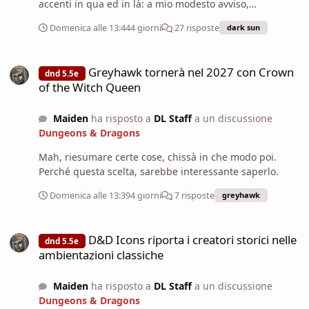
accenti in qua ed in là: a mio modesto avviso,
comunque... Non ci siamo a livello di qualità, sembrano
Domenica alle 13:44
4 giorni
27 risposte
dark sun
delle brutte Magic, sarà un caso?
Greyhawk tornerà nel 2027 con Crown of the Witch Queen
Greyhawk tornerà nel 2027 con Crown
dnd 5.5e
of the Witch Queen
Maiden
ha risposto a
DL Staff
a un discussione
Dungeons & Dragons
Mah, riesumare certe cose, chissà in che modo poi.
Perché questa scelta, sarebbe interessante saperlo.
Domenica alle 13:39
4 giorni
7 risposte
greyhawk
D&D Icons riporta i creatori storici nelle ambientazioni classiche
D&D Icons riporta i creatori storici nelle
dnd 5.5e
ambientazioni classiche
Maiden
ha risposto a
DL Staff
a un discussione
Dungeons & Dragons