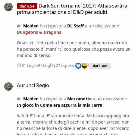
Dark Sun torna nel 2027: Athas sarà la
dnd 5.5e
prima ambientazione di D&D per adulti
Maiden
ha risposto a
DL Staff
a un discussione
Dungeons & Dragons
Quasi ci credo nella linea per adulti, almeno qualcuno
ha pensato di mentirci con qualcosa che possa avere un
minimo di senso.
31 Luglio
31 Lug
27 risposte
2
dark sun
Aurunci Regio
Aurunci Regio
Maiden
ha risposto a
Mezzanotte
a un discussione
In gioco in Come era azzurra la mia Terra
Vahid E' finita. E' veramente finita. Mi lascio appoggiato
a terra, mentre chiudo gli occhi e mi do per arreso: non
ho neanche la forza di dire niente, dopo aver incrociato
lo sguardo di Kaelin, sto solo ripercorrendo la mia