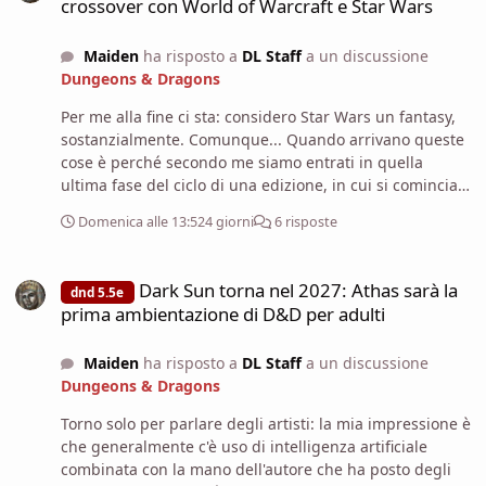
crossover con World of Warcraft e Star Wars
Maiden
ha risposto a
DL Staff
a un discussione
Dungeons & Dragons
Per me alla fine ci sta: considero Star Wars un fantasy,
sostanzialmente. Comunque... Quando arrivano queste
cose è perché secondo me siamo entrati in quella
ultima fase del ciclo di una edizione, in cui si comincia
veramente a pensare alla nuova.
Domenica alle 13:52
4 giorni
6 risposte
Dark Sun torna nel 2027: Athas sarà la prima ambientazione di D&
Dark Sun torna nel 2027: Athas sarà la
dnd 5.5e
prima ambientazione di D&D per adulti
Maiden
ha risposto a
DL Staff
a un discussione
Dungeons & Dragons
Torno solo per parlare degli artisti: la mia impressione è
che generalmente c'è uso di intelligenza artificiale
combinata con la mano dell'autore che ha posto degli