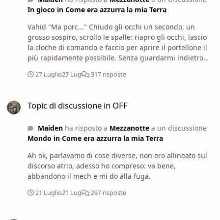
In gioco in Come era azzurra la mia Terra
Vahid "Ma porc..." Chiudo gli occhi un secondo, un
grosso sospiro, scrollo le spalle: riapro gli occhi, lascio
la cloche di comando e faccio per aprire il portellone il
più rapidamente possibile. Senza guardarmi indietro
ma pensando solo a fuggire verso il pozzo, non bado a
27 Luglio
27 Lug
317 risposte
niente: sto solo letteralmente cercando di salvarmi la
pelle alla bene e meglio.
Topic di discussione in OFF
Topic di discussione in OFF
Maiden
ha risposto a
Mezzanotte
a un discussione
Mondo in Come era azzurra la mia Terra
Ah ok, parlavamo di cose diverse, non ero allineato sul
discorso atrio, adesso ho compreso: va bene,
abbandono il mech e mi do alla fuga.
21 Luglio
21 Lug
297 risposte
Topic di discussione in OFF