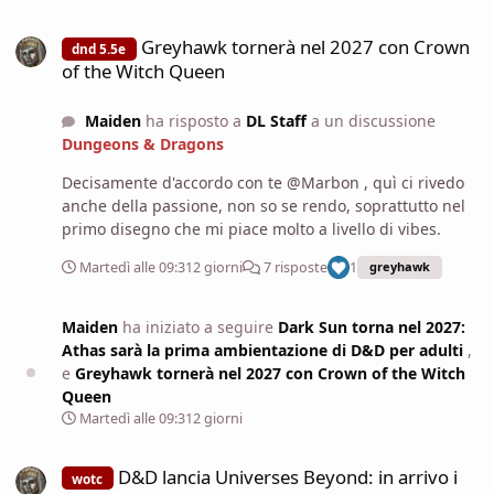
Greyhawk tornerà nel 2027 con Crown of the Witch Queen
Greyhawk tornerà nel 2027 con Crown
dnd 5.5e
of the Witch Queen
Maiden
ha risposto a
DL Staff
a un discussione
Dungeons & Dragons
Decisamente d'accordo con te @Marbon , quì ci rivedo
anche della passione, non so se rendo, soprattutto nel
primo disegno che mi piace molto a livello di vibes.
Martedì alle 09:31
2 giorni
7 risposte
1
greyhawk
Maiden
ha iniziato a seguire
Dark Sun torna nel 2027:
Athas sarà la prima ambientazione di D&D per adulti
,
e
Greyhawk tornerà nel 2027 con Crown of the Witch
Queen
Martedì alle 09:31
2 giorni
D&D lancia Universes Beyond: in arrivo i crossover con World of Wa
D&D lancia Universes Beyond: in arrivo i
wotc