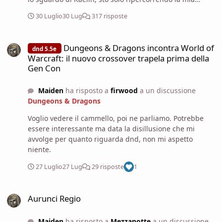
prigionia passata e l'incubo che questa cosa si sia
30 Luglio
30 Lug
317 risposte
appena palesata nuovamente a me, ha demolito ogni
briciolo di forza e di volontà.
Dungeons & Dragons incontra World of Warcraft: il nuovo crossove
Dungeons & Dragons incontra World of
dnd 5.5e
Warcraft: il nuovo crossover trapela prima della
Gen Con
Maiden
ha risposto a
firwood
a un discussione
Dungeons & Dragons
Voglio vedere il cammello, poi ne parliamo. Potrebbe
essere interessante ma data la disillusione che mi
avvolge per quanto riguarda dnd, non mi aspetto
niente.
27 Luglio
27 Lug
29 risposte
1
Aurunci Regio
Aurunci Regio
Maiden
ha risposto a
Mezzanotte
a un discussione