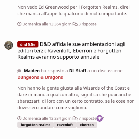
Non vedo Ed Greenwood per i Forgotten Realms, direi
che manca all'appello qualcuno di molto importante.
Domenica alle 13:36
4 giorni
3 risposte
D&D affida le sue ambientazioni agli editori terzi: Ravenloft, Eb
D&D affida le sue ambientazioni agli
dnd 5.5e
editori terzi: Ravenloft, Eberron e Forgotten
Realms avranno supporto annuale
Maiden
ha risposto a
DL Staff
a un discussione
Dungeons & Dragons
Non hanno la gente giusta alla Wizards of the Coast e
dare in mano a qualcun altro, significa che puoi anche
sbarazzarti di loro con un certo contratto, se le cose non
dovessero andare come vogliono.
Domenica alle 13:33
4 giorni
7 risposte
1
forgotten realms
ravenloft
eberron
Dark Sun torna nel 2027: Athas sarà la prima ambientazione di D&