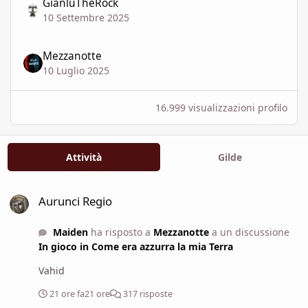
GianluTheRock
10 Settembre 2025
Mezzanotte
10 Luglio 2025
16.999 visualizzazioni profilo
Attività
Gilde
Aurunci Regio
Aurunci Regio
Maiden
ha risposto a
Mezzanotte
a un discussione
In gioco in Come era azzurra la mia Terra
Vahid
21 ore fa
21 ore
317 risposte