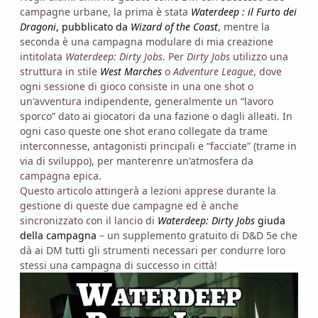
campagne urbane, la prima è stata
Waterdeep : il Furto dei
Dragoni
, pubblicato da
Wizard of the Coast
, mentre la
seconda è una campagna modulare di mia creazione
intitolata
Waterdeep: Dirty Jobs
. Per
Dirty Jobs
utilizzo una
struttura in stile
West Marches
o
Adventure League
, dove
ogni sessione di gioco consiste in una one shot o
un'avventura indipendente, generalmente un “lavoro
sporco” dato ai giocatori da una fazione o dagli alleati. In
ogni caso queste one shot erano collegate da trame
interconnesse, antagonisti principali e “facciate” (trame in
via di sviluppo), per manterenre un'atmosfera da
campagna epica.
Questo articolo attingerà a lezioni apprese durante la
gestione di queste due campagne ed è anche
sincronizzato con il lancio di
Waterdeep: Dirty Jobs
giuda
della campagna
– un supplemento gratuito di D&D 5e che
dà ai DM tutti gli strumenti necessari per condurre loro
stessi una campagna di successo in città!