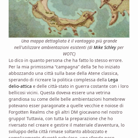
Una mappa dettagliata è il vantaggio più grande
nell'utilizzare ambientazioni esistenti (di
Mike Schley
per
WOTC)
Lo dico in quanto persona che ha fatto lo stesso errore.
Per la mia primissima “campagna” della 5e ho iniziato
abbozzando una città sulla base della Atene classica,
sperando di ricreare la politica complessa della
Lega
delio-attica
e delle città-stato in guerra costante con i loro
bellicosi vicini. Questa doveva essere una vetrina
grandiosa su come delle belle ambientazioni homebrew
potevano esser paragonate a quelle vecchie e noiose di
Forgotten Realms che gli altri DM giocavano nel nostro
gruppo! Tuttavia, con tutta la preparazione che ho
riversato nel creare e gestire il materiale d'avventura, lo
sviluppo della città rimase soltanto abbozzato e
semplicemente diventò nebuloso, uno sfondo poco