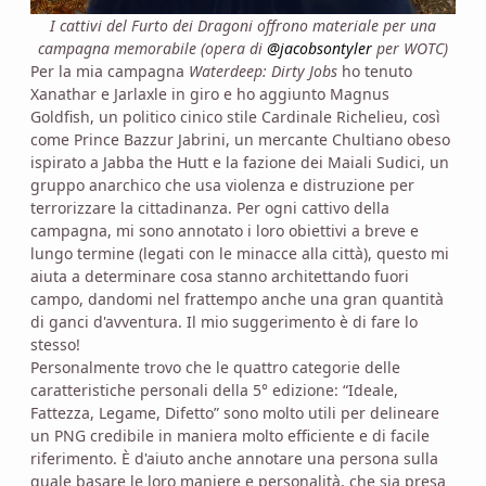
I cattivi del Furto dei Dragoni offrono materiale per una
campagna memorabile (opera di
@jacobsontyler
per WOTC)
Per la mia campagna
Waterdeep: Dirty Jobs
ho tenuto
Xanathar e Jarlaxle in giro e ho aggiunto Magnus
Goldfish, un politico cinico stile Cardinale Richelieu, così
come Prince Bazzur Jabrini, un mercante Chultiano obeso
ispirato a Jabba the Hutt e la fazione dei Maiali Sudici, un
gruppo anarchico che usa violenza e distruzione per
terrorizzare la cittadinanza. Per ogni cattivo della
campagna, mi sono annotato i loro obiettivi a breve e
lungo termine (legati con le minacce alla città), questo mi
aiuta a determinare cosa stanno architettando fuori
campo, dandomi nel frattempo anche una gran quantità
di ganci d'avventura. Il mio suggerimento è di fare lo
stesso!
Personalmente trovo che le quattro categorie delle
caratteristiche personali della 5° edizione: “Ideale,
Fattezza, Legame, Difetto” sono molto utili per delineare
un PNG credibile in maniera molto efficiente e di facile
riferimento. È d'aiuto anche annotare una persona sulla
quale basare le loro maniere e personalità, che sia presa