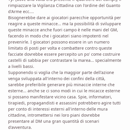
rimpiazzare la Vigilanza Cittadina con l'ordine del Guanto
d'Arme ecc....
Bisognerebbe dare ai giocatori parecchie opportunità per
reagire a queste minacce... ma la possibilità di sviluppare
queste minacce anche fuori campo è nelle mani del GM,
facendo in modo che i giocatori siano impotenti nel
prevenirle. I giocatori possono essere in un numero
limitato di posti per volta e combattere contro queste
facciate dovrebbe essere percepito un po' come costruire
castelli di sabbia per contrastare la marea... specialmente
a livelli bassi.
Supponendo si voglia che la maggior parte dell'azione
venga sviluppata all'interno dei confini della città,
sarebbe preferibile generare più minaccie interne che
esterne... anche se ci sono modi in cui le micacce esterne
si possano manifestare vicino casa. Spie, informatori,
tirapiedi, propagandisti e assassini potrebbero agire tutti
per conto di interessi esterni all'interno delle mura
cittadine, intromettersi nei loro piani dovrebbe
presentare al DM una gran quantità di scenari
d'avventura.