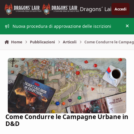
Vai al contenuto
Dragons´ Lair
Accedi
Nuova procedura di approvazione delle iscrizioni
Nas
Home
Pubblicazioni
Articoli
Come Condurre le Campag
Come Condurre le Campagne Urbane in
D&D