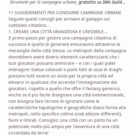
Strumenti per le campagne urbane,
gratutito su DMs Guild...
11 SUGGERIMENTI PER CONDURRE CAMPAGNE URBANE
Seguite questi consigli per arrivare al galoppo sul
ciottolato cittadino...
1. CREARE UNA CITTÀ GRANDIOSA E CREDIBILE...
Il primo passo per gestire una campagna cittadina di
successo è quello di generare entusiasmo attraverso le
meraviglie della città stessa. Le metropoli della campagna
dovrebbero avere diversi elementi caratterizzanti che i
tuoi giocatori possano ammirare – e con i quali poter
interagire! Statue colossali o ponti fatti di ossa di draghi
possono tutti essere un aiuto per la propria città ad
elevarsi in qualcosa che accenda l'immaginazione dei
giocatori, rispetto a quello che offre il fantasy generico.
Anche se è più facile disegnare una città bidimensionale,
non bisogna fare l'errore di ignorare come le
caratteristiche topologiche e geografiche diano forma alla
metropoli, nello specifico colline (cioè altezze differenti),
fiumi e litorali. Consiglio: una città con un porto ha un
potenziale molto più ampio per l'avventura di una città
circondata da terra!