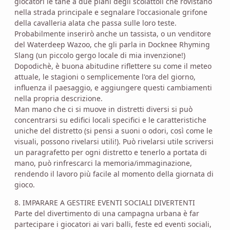
giocatori le tane a due piani degli scoiattoli che rovistano
nella strada principale e segnalare l'occasionale grifone
della cavalleria alata che passa sulle loro teste.
Probabilmente inserirò anche un tassista, o un venditore
del Waterdeep Wazoo, che gli parla in Docknee Rhyming
Slang (un piccolo gergo locale di mia invenzione!)
Dopodichè, è buona abitudine riflettere su come il meteo
attuale, le stagioni o semplicemente l'ora del giorno,
influenza il paesaggio, e aggiungere questi cambiamenti
nella propria descrizione.
Man mano che ci si muove in distretti diversi si può
concentrarsi su edifici locali specifici e le caratteristiche
uniche del distretto (si pensi a suoni o odori, così come le
visuali, possono rivelarsi utili!). Può rivelarsi utile scriversi
un paragrafetto per ogni distretto e tenerlo a portata di
mano, può rinfrescarci la memoria/immaginazione,
rendendo il lavoro più facile al momento della giornata di
gioco.
8. IMPARARE A GESTIRE EVENTI SOCIALI DIVERTENTI
Parte del divertimento di una campagna urbana è far
partecipare i giocatori ai vari balli, feste ed eventi sociali,