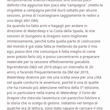
definito che aggiunse ben poco alla “campagna”. (metto le
virgolette a campagna perchè durò soltalto per alcune
sessioni, prima di riconsegnare saggiamente le redini a
uno degli altri DM).
Da quando ho fatto armi e bagagli per andare in
direzione di Waterdeep e la Costa della Spada, le mie
sessioni di Dungeons & Dragons sono migliorate
immensamente, perchè tutta quella parte di costruzione
del mondo è già stata fatta (e mettendo da parte il mio
ego, posso dire che comunque è fatta meglio di come
avrei potuto farlo io!), e posso concentrarmi a preparare
materiale per la sessione effettivamente giocabile.
Riprendendo D&D nel 2016 (dopo un intervallo di 20
anni), e facendo frequentemente da DM dal 2019,
Waterdeep divenne per me una scelta ovvia per una città
nel quale condurre le avventure, poiché è una di quelle
che ha ricevuto più attenzione nell'era della 5° edizione,
più in particolare nella trama di
Waterdeep: il Furto dei
Dragoni
che mescola l'avventura con parecchio folclore e
la storia che io scelgo di gestire. Soltatnto nel tempo di
qualche ora di lettura, sono stato capace di caricare il mio