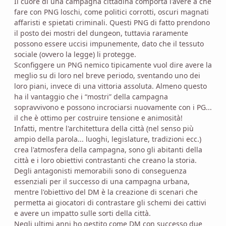
Il cuore di una campagna cittadina comporta l'avere a che
fare con PNG loschi, come politici corrotti, oscuri magnati
affaristi e spietati criminali. Questi PNG di fatto prendono
il posto dei mostri del dungeon, tuttavia raramente
possono essere uccisi impunemente, dato che il tessuto
sociale (ovvero la legge) li protegge.
Sconfiggere un PNG nemico tipicamente vuol dire avere la
meglio su di loro nel breve periodo, sventando uno dei
loro piani, invece di una vittoria assoluta. Almeno questo
ha il vantaggio che i “mostri” della campagna
sopravvivono e possono incrociarsi nuovamente con i PG...
il che è ottimo per costruire tensione e animosità!
Infatti, mentre l'architettura della città (nel senso più
ampio della parola... luoghi, legislature, tradizioni ecc.)
crea l'atmosfera della campagna, sono gli abitanti della
città e i loro obiettivi contrastanti che creano la storia.
Degli antagonisti memorabili sono di conseguenza
essenziali per il successo di una campagna urbana,
mentre l'obiettivo del DM è la creazione di scenari che
permetta ai giocatori di contrastare gli schemi dei cattivi
e avere un impatto sulle sorti della città.
Negli ultimi anni ho gestito come DM con successo due