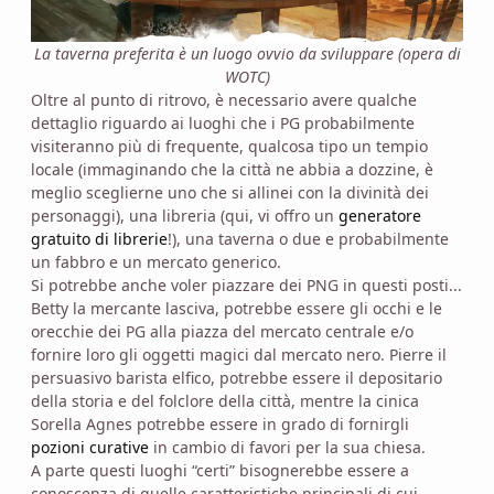
La taverna preferita è un luogo ovvio da sviluppare (opera di
WOTC)
Oltre al punto di ritrovo, è necessario avere qualche
dettaglio riguardo ai luoghi che i PG probabilmente
visiteranno più di frequente, qualcosa tipo un tempio
locale (immaginando che la città ne abbia a dozzine, è
meglio sceglierne uno che si allinei con la divinità dei
personaggi), una libreria (qui, vi offro un
generatore
gratuito di librerie
!), una taverna o due e probabilmente
un fabbro e un mercato generico.
Si potrebbe anche voler piazzare dei PNG in questi posti...
Betty la mercante lasciva, potrebbe essere gli occhi e le
orecchie dei PG alla piazza del mercato centrale e/o
fornire loro gli oggetti magici dal mercato nero. Pierre il
persuasivo barista elfico, potrebbe essere il depositario
della storia e del folclore della città, mentre la cinica
Sorella Agnes potrebbe essere in grado di fornirgli
pozioni curative
in cambio di favori per la sua chiesa.
A parte questi luoghi “certi” bisognerebbe essere a
conoscenza di quelle caratteristiche principali di cui