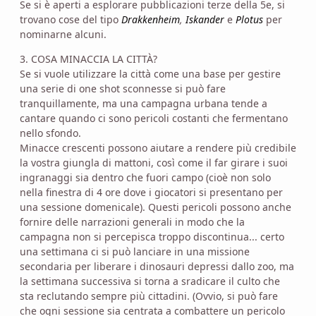
Se si è aperti a esplorare pubblicazioni terze della 5e, si
trovano cose del tipo
Drakkenheim
,
Iskander
e
Plotus
per
nominarne alcuni.
3. COSA MINACCIA LA CITTÀ?
Se si vuole utilizzare la città come una base per gestire
una serie di one shot sconnesse si può fare
tranquillamente, ma una campagna urbana tende a
cantare quando ci sono pericoli costanti che fermentano
nello sfondo.
Minacce crescenti possono aiutare a rendere più credibile
la vostra giungla di mattoni, così come il far girare i suoi
ingranaggi sia dentro che fuori campo (cioè non solo
nella finestra di 4 ore dove i giocatori si presentano per
una sessione domenicale). Questi pericoli possono anche
fornire delle narrazioni generali in modo che la
campagna non si percepisca troppo discontinua... certo
una settimana ci si può lanciare in una missione
secondaria per liberare i dinosauri depressi dallo zoo, ma
la settimana successiva si torna a sradicare il culto che
sta reclutando sempre più cittadini. (Ovvio, si può fare
che ogni sessione sia centrata a combattere un pericolo