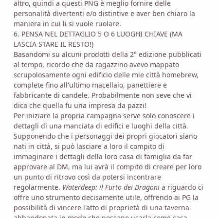
altro, quindi a questi PNG è meglio fornire delle
personalità divertenti e/o distintive e aver ben chiaro la
maniera in cui li si vuole ruolare.
6. PENSA NEL DETTAGLIO 5 O 6 LUOGHI CHIAVE (MA
LASCIA STARE IL RESTO!)
Basandomi su alcuni prodotti della 2° edizione pubblicati
al tempo, ricordo che da ragazzino avevo mappato
scrupolosamente ogni edificio delle mie città homebrew,
complete fino all'ultimo macellaio, panettiere e
fabbricante di candele. Probabilmente non seve che vi
dica che quella fu una impresa da pazzi!
Per iniziare la propria campagna serve solo conoscere i
dettagli di una manciata di edifici e luoghi della città.
Supponendo che i personaggi dei propri giocatori siano
nati in città, si può lasciare a loro il compito di
immaginare i dettagli della loro casa di famiglia da far
approvare al DM, ma lui avrà il compito di creare per loro
un punto di ritrovo così da potersi incontrare
regolarmente.
Waterdeep: il Furto dei Dragoni
a riguardo ci
offre uno strumento decisamente utile, offrendo ai PG la
possibilità di vincere l'atto di proprietà di una taverna
abbandonata in modo che possano usarla come casa