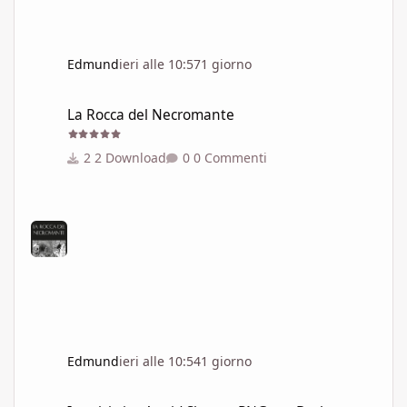
Edmund
ieri alle 10:57
1 giorno
La Rocca del Necromante
La Rocca del Necromante
2 Download
0 Commenti
Edmund
ieri alle 10:54
1 giorno
Inquisitrice Astrid Skane - PNG per Dark Heresy 1e