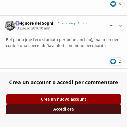
6
Il Signore dei Sogni
comment_
Stati
Circolo degli Antichi
13 Luglio 2016
10 anni
Bel piano (me l'ero studiato per bene anch'io), ma in fin dei
conti è una specie di Ravenloft con meno peculiarità
2
Crea un account o accedi per commentare
Crea un nuovo account
Accedi ora