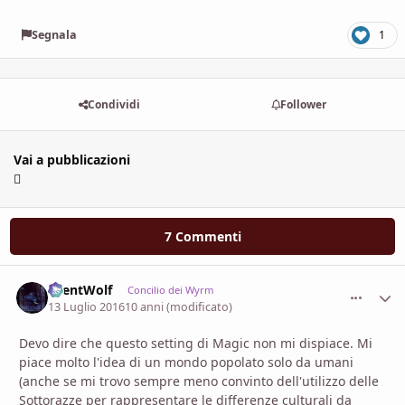
Segnala
1
Condividi
Follower
Vai a pubblicazioni
7 Commenti
SilentWolf
comment_
Stati
Concilio dei Wyrm
13 Luglio 2016
10 anni
(modificato)
Devo dire che questo setting di Magic non mi dispiace. Mi
piace molto l'idea di un mondo popolato solo da umani
(anche se mi trovo sempre meno convinto dell'utilizzo delle
Sottorazze per rappresentare le differenze culturali da