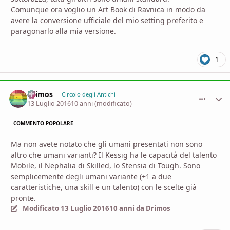
Comunque ora voglio un Art Book di Ravnica in modo da
avere la conversione ufficiale del mio setting preferito e
paragonarlo alla mia versione.
1
Drimos
comment_
Stati
Circolo degli Antichi
13 Luglio 2016
10 anni
(modificato)
COMMENTO POPOLARE
Ma non avete notato che gli umani presentati non sono
altro che umani varianti? Il Kessig ha le capacità del talento
Mobile, il Nephalia di Skilled, lo Stensia di Tough. Sono
semplicemente degli umani variante (+1 a due
caratteristiche, una skill e un talento) con le scelte già
pronte.
Modificato
13 Luglio 2016
10 anni
da Drimos