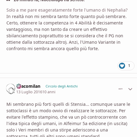
Solo a me pare esageratamente forte l'umano di Nephalia?
In realtà non mi sembra tanto forte quanto può sembrare.
Certo, ottenere la competenza in 4 Abilità è decisamente
vantaggioso, ma non tanto da creare un effettivo
sbilanciamento (soprattutto se si considera che il PG non
ottiene dalla sottorazza altro). Anzi, l'Umano Variante in
confronto mi sembra ancora quello più forte.
1
Dracomilan
comment_
Stati
Circolo degli Antichi
13 Luglio 2016
10 anni
Mi sembrano più forti quelli di Stensia... comunque usare le
sottoclassi è un modo ovvio di realizzare le sottorazze. Per
evitare l'effetto stampino, che va un pò controcorrente con
l'idea tipica degli umani, in Alfeimur 5a edizione (in uscita)
solo i Veri membri di una stirpe aderiscono a una
sottorazza, tutti gli altri sono umani standard.