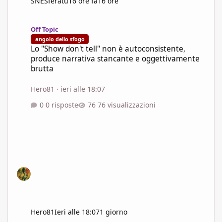
SNESferatu
16 ore fa
16 ore
Lo "Show don't tell" non è autoconsistente, produce narrativa s
Off Topic
angolo dello sfogo
Lo "Show don't tell" non è autoconsistente,
produce narrativa stancante e oggettivamente
brutta
Hero81
·
ieri alle 18:07
0 risposte
76 visualizzazioni
Hero81
Ieri alle 18:07
1 giorno