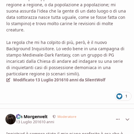
regione a regione, o da popolazione a popolazione; mi
suona assurda l'idea che la gente di un dato luogo o di una
data sottorazza nasce tutta uguale, come se fosse fatta con
lo stampino) e trovo molto carine le revisioni di molte
creature.
La regola che mi ha colpito di più, però, è il nuovo
Background Inquisitore. Lo vedo bene in una campagna di
stampo Medievale-Dark Fantasy, con un gruppo di PG
incaricati dalla Chiesa di andare ad indagare su una serie
di inquietanti casi di possessione demoniaca in una
particolare regione (o scenari simili).
Modificato
13 Luglio 2016
10 anni
da SilentWolf
1
Ian Morgenvelt
comment_
Stati
Moderatore
13 Luglio 2016
10 anni
Innistrad è sempre stato il mio piano preferito è ora che è