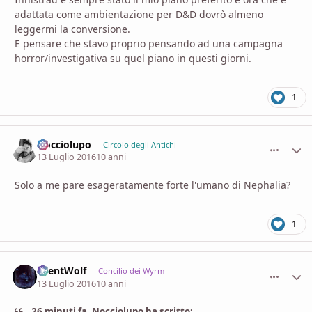
adattata come ambientazione per D&D dovrò almeno
leggermi la conversione.
E pensare che stavo proprio pensando ad una campagna
horror/investigativa su quel piano in questi giorni.
1
Nocciolupo
comment_
Stati
Circolo degli Antichi
13 Luglio 2016
10 anni
Solo a me pare esageratamente forte l'umano di Nephalia?
1
SilentWolf
comment_
Stati
Concilio dei Wyrm
13 Luglio 2016
10 anni
26 minuti fa, Nocciolupo ha scritto: