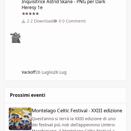
Inquisitrice Astrid Skane - PNG per Dark
Heresy 1e
2 Download
0 Commenti
Vackoff
26 Luglio
26 Lug
Prossimi eventi
Montelago Celtic Festival - XXIII edizione
Montelago Celtic Festival - XXIII edizione
Quest'anno si terrà la XXIII edizione di uno
dei festival più noti dell'appennino Umbro-
Marchigiano, il Montelago Celtic Festival a