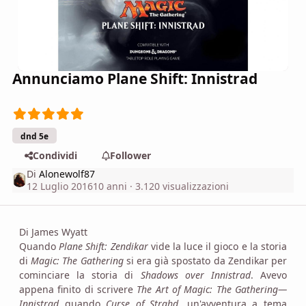
Annunciamo Plane Shift: Innistrad
dnd 5e
Condividi
Follower
Di
Alonewolf87
12 Luglio 2016
10 anni
· 3.120 visualizzazioni
Di James Wyatt
Quando
Plane Shift: Zendikar
vide la luce il gioco e la storia
di
Magic: The Gathering
si era già spostato da Zendikar per
cominciare la storia di
Shadows over Innistrad
. Avevo
appena finito di scrivere
The Art of Magic: The Gathering—
Innistrad
quando
Curse of Strahd
, un'avventura a tema