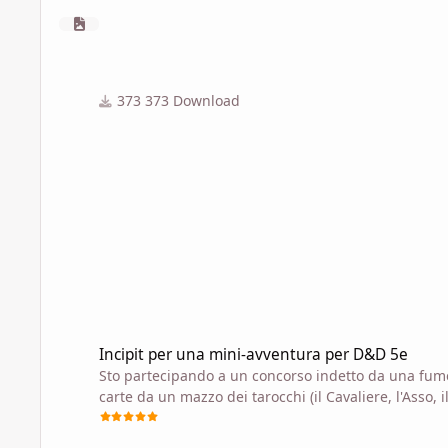
373 Download
Incipit per una mini-avventura per D&D 5e
Incipit per una mini-avventura per D&D 5e
Sto partecipando a un concorso indetto da una fumett
carte da un mazzo dei tarocchi (il Cavaliere, l'Asso, il
campagna utilizzando questi concetti.
Non è niente di che, ma già che ci siamo mi faceva 