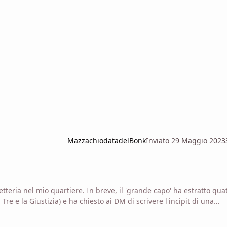
MazzachiodatadelBonk
Inviato
29 Maggio 2023
eria nel mio quartiere. In breve, il 'grande capo' ha estratto qua
 Tre e la Giustizia) e ha chiesto ai DM di scrivere l'incipit di una
piacere condividerla con voi.