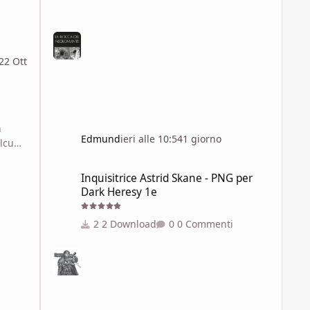
22 Ott
n
Edmund
ieri alle 10:54
1 giorno
alcune
Inquisitrice Astrid Skane - PNG per Dark Heresy 1e
Inquisitrice Astrid Skane - PNG per
Dark Heresy 1e
2 Download
0 Commenti