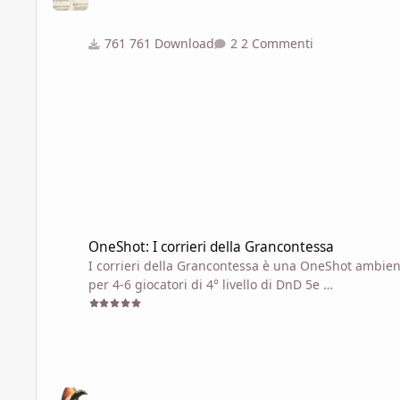
761 Download
2 Commenti
OneShot: I corrieri della Grancontessa
OneShot: I corrieri della Grancontessa
I corrieri della Grancontessa è una OneShot ambien
per 4-6 giocatori di 4° livello di DnD 5e
pergamena.pdf