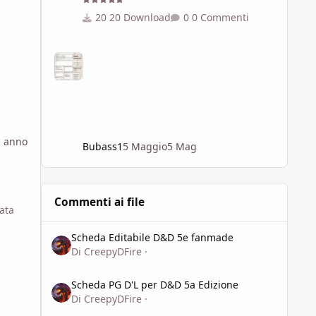
20 Download
0 Commenti
1 anno
Bubass1
5 Maggio
5 Mag
Commenti ai file
ata
Scheda Editabile D&D 5e fanmade
Scheda Editabile D&D 5e fanmade
Di
CreepyDFire
·
Scheda PG D'L per D&D 5a Edizione
Scheda PG D'L per D&D 5a Edizione
Di
CreepyDFire
·