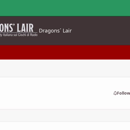
Dragons´ Lair
Follo