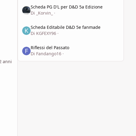
Scheda PG D'L per D&D 5a Edizione
Scheda PG D'L per D&D 5a Edizione
Di
_Korvin_
·
Scheda Editabile D&D 5e fanmade
Scheda Editabile D&D 5e fanmade
Di
KGFEXY96
·
Riflessi del Passato
Riflessi del Passato
Di
Fandango16
·
2 anni
xs -