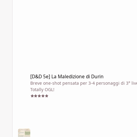
[D&D 5e] La Maledizione di Durin
[D&D 5e] La Maledizione di Durin
Breve one-shot pensata per 3-4 personaggi di 3° live
Totally OGL!