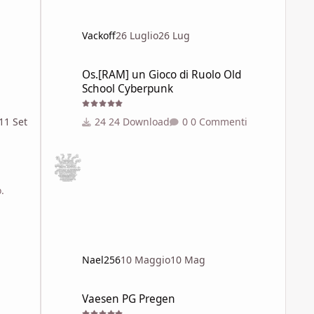
Vackoff
26 Luglio
26 Lug
Os.[RAM] un Gioco di Ruolo Old School Cyberpunk
Os.[RAM] un Gioco di Ruolo Old
School Cyberpunk
24 Download
0 Commenti
11 Set
o.
Nael256
10 Maggio
10 Mag
Vaesen PG Pregen
Vaesen PG Pregen