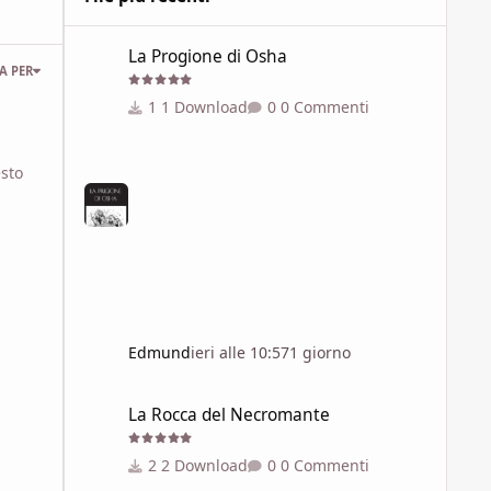
La Progione di Osha
La Progione di Osha
A PER
1 Download
0 Commenti
esto
ento!
Edmund
ieri alle 10:57
1 giorno
La Rocca del Necromante
La Rocca del Necromante
2 Download
0 Commenti