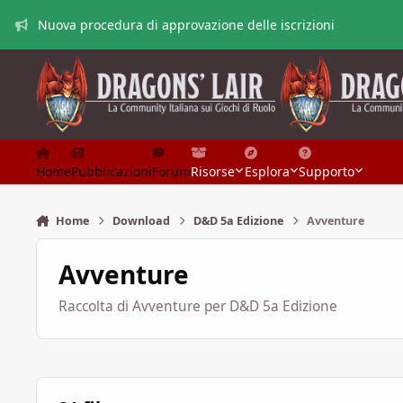
Vai al contenuto
Nuova procedura di approvazione delle iscrizioni
Home
Pubblicazioni
Forum
Risorse
Esplora
Supporto
Home
Download
D&D 5a Edizione
Avventure
Avventure
Raccolta di Avventure per D&D 5a Edizione