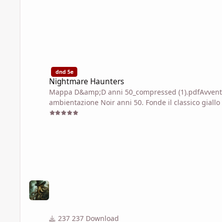
Nightmare Haunters
dnd 5e
Nightmare Haunters
Mappa D&amp;D anni 50_compressed (1).pdfAvventura
ambientazione Noir anni 50. Fonde il classico giallo
meccaniche del manuale Guide to the Eldritch Hun
237 Download