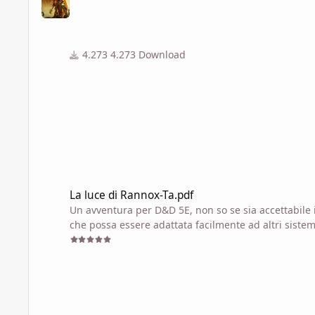
Grazie e buon game a tutti Avventurieri!
4.273 Download
La luce di Rannox-Ta.pdf
La luce di Rannox-Ta.pdf
Un avventura per D&D 5E, non so se sia accettabile i
che possa essere adattata facilmente ad altri sistem
eventuali errori.