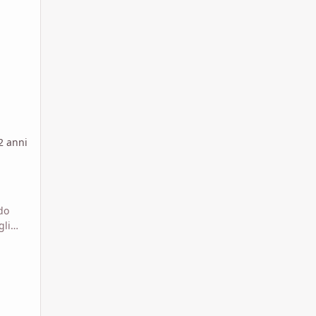
2 anni
do
gli