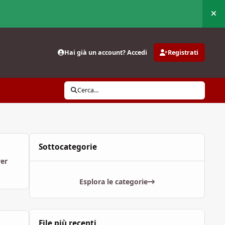
Nas
Hai già un account? Accedi
Registrati
Cerca...
Sottocategorie
wer
Esplora le categorie
File più recenti