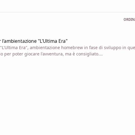
ORDIN
one "L'Ultima Era"
 l'ambientazione "L'Ultima Era"
 "L'Ultima Era", ambientazione homebrew in fase di sviluppo in qu
o per poter giocare l'avventura, ma è consigliato.
nuto dell'avventura o al PDF, vi prego di scrivere qua sotto un comm