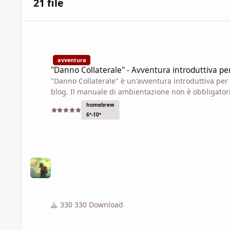
21 file
"Danno Collaterale" - Avventura introduttiva per l'ambientazi
avventura
"Danno Collaterale" - Avventura introduttiva per
"Danno Collaterale" è un'avventura introduttiva per
blog. Il manuale di ambientazione non è obbligatori
Per segnalazioni di errori e pareri relativi al conte
homebrew
6°-10°
330 Download