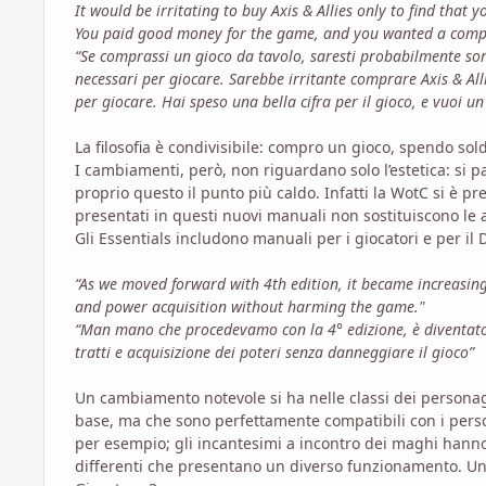
It would be irritating to buy Axis & Allies only to find that
You paid good money for the game, and you wanted a comp
“Se comprassi un gioco da tavolo, saresti probabilmente s
necessari per giocare. Sarebbe irritante comprare Axis & Alli
per giocare. Hai speso una bella cifra per il gioco, e vuoi u
La filosofia è condivisibile: compro un gioco, spendo sol
I cambiamenti, però, non riguardano solo l’estetica: si 
proprio questo il punto più caldo. Infatti la WotC si è pr
presentati in questi nuovi manuali non sostituiscono le a
Gli Essentials includono manuali per i giocatori e per il
“As we moved forward with 4th edition, it became increasingl
and power acquisition without harming the game."
“Man mano che procedevamo con la 4° edizione, è diventato v
tratti e acquisizione dei poteri senza danneggiare il gioco”
Un cambiamento notevole si ha nelle classi dei personaggi
base, ma che sono perfettamente compatibili con i person
per esempio; gli incantesimi a incontro dei maghi hann
differenti che presentano un diverso funzionamento. Un