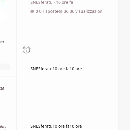
SNESferatu
·
10 ore fa
0 risposte
36 visualizzazioni
wer
SNESferatu
10 ore fa
10 ore
ati
SNESferatu
10 ore fa
10 ore
lay.