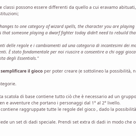
 classi possono essere differenti da quello a cui eravamo abituati,
tituzioni;
anges to one category of wizard spells, the character you are playing
s that someone playing a dwarf fighter today didn’t need to rebuild tha
nti delle regole e i cambiamenti ad una categoria di incantesimi dei m
ti. È stato fondamentale per noi riuscire a consentire a chi oggi gioca
ta degli Essentials.”
i
semplificare il gioco
per poter creare (e sottolineo la possibilità, 
ategorie.
ta scatola di base contiene tutto ciò che è necessario ad un gruppo
en e avventure che portano i personaggi dal 1° al 2° livello.
 contiene raggruppate tutte le regole del gioco , dado la possibilità
iede un set di dadi speciale. Prendi set extra di dadi in modo che 