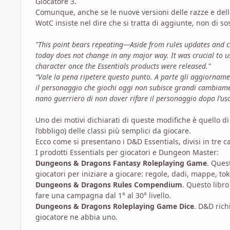
Giocatore 3.
Comunque, anche se le nuove versioni delle razze e delle
WotC insiste nel dire che si tratta di aggiunte, non di sos
"This point bears repeating—Aside from rules updates and ch
today does not change in any major way. It was crucial to u
character once the Essentials products were released."
“Vale la pena ripetere questo punto. A parte gli aggiorname
il personaggio che giochi oggi non subisce grandi cambiamen
nano guerriero di non dover rifare il personaggio dopo l’usci
Uno dei motivi dichiarati di queste modifiche è quello d
l’obbligo) delle classi più semplici da giocare.
Ecco come si presentano i D&D Essentials, divisi in tre c
I prodotti Essentials per giocatori e Dungeon Master:
Dungeons & Dragons Fantasy Roleplaying Game
. Ques
giocatori per iniziare a giocare: regole, dadi, mappe, tok
Dungeons & Dragons Rules Compendium
. Questo libro
fare una campagna dal 1° al 30° livello.
Dungeons & Dragons Roleplaying Game Dice
. D&D rich
giocatore ne abbia uno.