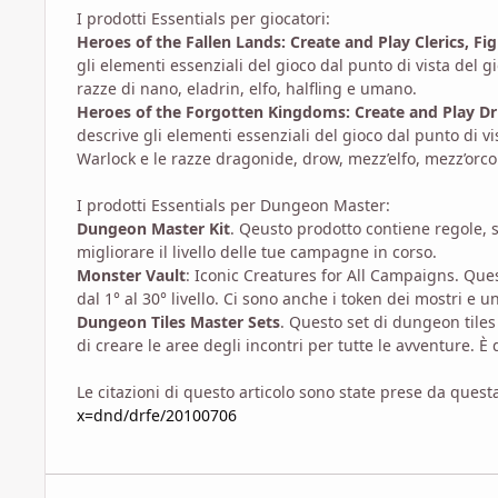
I prodotti Essentials per giocatori:
Heroes of the Fallen Lands: Create and Play Clerics, F
gli elementi essenziali del gioco dal punto di vista del g
razze di nano, eladrin, elfo, halfling e umano.
Heroes of the Forgotten Kingdoms: Create and Play Dr
descrive gli elementi essenziali del gioco dal punto di vi
Warlock e le razze dragonide, drow, mezz’elfo, mezz’orco 
I prodotti Essentials per Dungeon Master:
Dungeon Master Kit
. Qeusto prodotto contiene regole,
migliorare il livello delle tue campagne in corso.
Monster Vault
: Iconic Creatures for All Campaigns. Que
dal 1° al 30° livello. Ci sono anche i token dei mostri e 
Dungeon Tiles Master Sets
. Questo set di dungeon tiles
di creare le aree degli incontri per tutte le avventure. È
Le citazioni di questo articolo sono state prese da ques
x=dnd/drfe/20100706