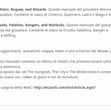
ighters, Rogues, and Wizards
. Questo manuale del giocatore descri
iocatore. Contiene le classi di Chierico, Guerriero, Ladro e Mago e l
uids, Paladins, Rangers, and Warlocks
. Questo manuale del gioca
sta del giocatore. Contiene le classi di Druido, Paladino, Ranger e
e tiefling.
 suggerimenti, avvneture, mappe, token e uno schermo del Master 
sto manuale contiene un elenco di mostri che possono essere utiliz
una avventura.
 (coposto dai set The Dungeon, The City e The Wilderness) ti conse
 da usare con i token di gioco e con le miniature.
ta pagina della WotC:
http://wizards.com/dnd/Article.aspx?