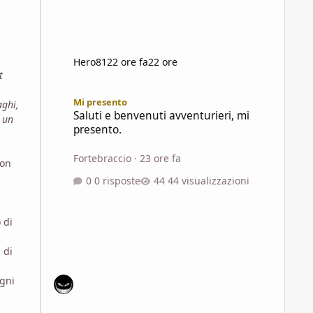
Hero81
22 ore fa
22 ore
t
Saluti e benvenuti avventurieri, mi presento.
Mi presento
aghi,
Saluti e benvenuti avventurieri, mi
 un
presento.
Fortebraccio
·
23 ore fa
non
0 risposte
44 visualizzazioni
 di
 di
ogni