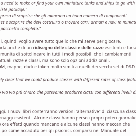
 you need to make or find your own miniature tanks and ships to go with 
lete package.”
orpreso di scoprire che gli mancano un buon numero di componenti
es e scoprire che devi costruirti o trovare carri armati e navi in minia
n pacchetto completo.”
di, quindi voglio avere tutto quello che mi serve per giocare.
parla anche di un
ridisegno delle classi e delle razze
esistenti e fors
emunita di sottolineare in tutti i modi possibili che i cambiamenti
ttuali razze e classi, ma sono solo opzioni addizionali.
 DM, mappe, dadi e token molto simili a quelli dei vecchi set di D&D.
y clear that we could produce classes with different rates of class feat
ia via più chiaro che potevamo produrre classi con differenti livelli d
. I nuovi libri conterranno versioni “alternative” di ciascuna clas
aggi esistenti. Alcune classi hanno perso i propri poteri giornalie
o ora effetti quando mancano e alcune classi hanno meccaniche
 po’ come accaduto per gli psionici, comparsi nel Manuale del