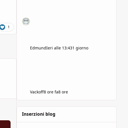
1
Edmund
Ieri alle 13:43
1 giorno
Vackoff
8 ore fa
8 ore
Inserzioni blog
Il prezzo del potere: la magia nei GdR