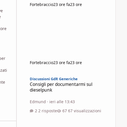
Fortebraccio
23 ore fa
23 ore
ve
e
tore
per
Fortebraccio
23 ore fa
23 ore
zati
Consigli per documentarmi sul dieselpunk
Discussioni GdR Generiche
nte
Consigli per documentarmi sul
dieselpunk
Edmund
·
ieri alle 13:43
2 risposte
67 visualizzazioni