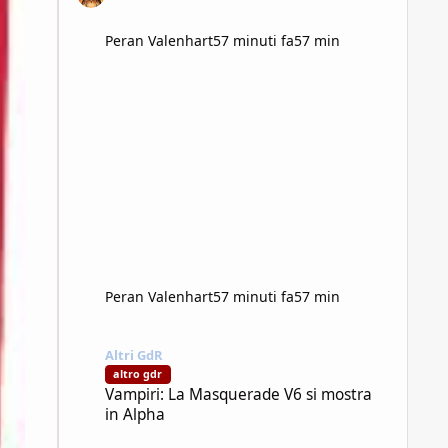
Peran Valenhart
57 minuti fa
57 min
Peran Valenhart
57 minuti fa
57 min
Vampiri: La Masquerade V6 si mostra in Alpha
Altri GdR
altro gdr
Vampiri: La Masquerade V6 si mostra
in Alpha