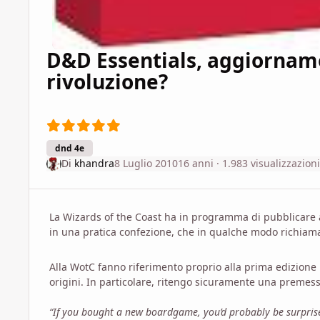
D&D Essentials, aggiornam
rivoluzione?
dnd 4e
Di
khandra
8 Luglio 2010
16 anni
· 1.983 visualizzazioni
La Wizards of the Coast ha in programma di pubblicare a
in una pratica confezione, che in qualche modo richiama 
Alla WotC fanno riferimento proprio alla prima edizione p
origini. In particolare, ritengo sicuramente una premess
“If you bought a new boardgame, you’d probably be surprise