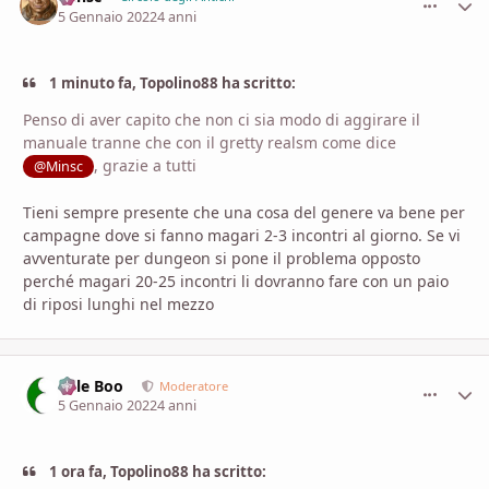
5 Gennaio 2022
4 anni
1 minuto fa, Topolino88 ha scritto:
Penso di aver capito che non ci sia modo di aggirare il
manuale tranne che con il gretty realsm come dice
, grazie a tutti
@Minsc
Tieni sempre presente che una cosa del genere va bene per
campagne dove si fanno magari 2-3 incontri al giorno. Se vi
avventurate per dungeon si pone il problema opposto
perché magari 20-25 incontri li dovranno fare con un paio
di riposi lunghi nel mezzo
Bille Boo
comment_
Stati
Moderatore
5 Gennaio 2022
4 anni
1 ora fa, Topolino88 ha scritto: