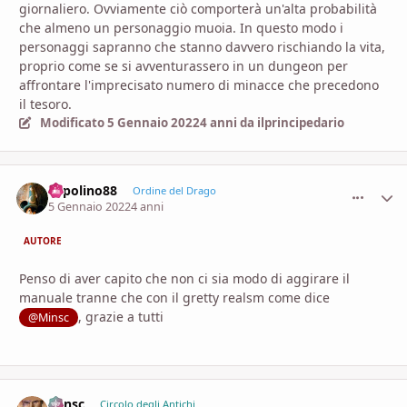
giornaliero. Ovviamente ciò comporterà un'alta probabilità
che almeno un personaggio muoia. In questo modo i
personaggi sapranno che stanno davvero rischiando la vita,
proprio come se si avventurassero in un dungeon per
affrontare l'imprecisato numero di minacce che precedono
il tesoro.
Modificato
5 Gennaio 2022
4 anni
da ilprincipedario
Topolino88
comment_
Stati
Ordine del Drago
5 Gennaio 2022
4 anni
AUTORE
Penso di aver capito che non ci sia modo di aggirare il
manuale tranne che con il gretty realsm come dice
, grazie a tutti
@Minsc
Minsc
comment_
Stati
Circolo degli Antichi