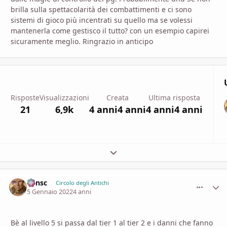
brilla sulla spettacolarità dei combattimenti e ci sono
sistemi di gioco più incentrati su quello ma se volessi
mantenerla come gestisco il tutto? con un esempio capirei
sicuramente meglio. Ringrazio in anticipo
Risposte
Visualizzazioni
Creata
Ultima risposta
21
6,9k
4 anni
4 anni
4 anni
4 anni
Espandi panoramica del topic
Minsc
comment_
Stati
Circolo degli Antichi
5 Gennaio 2022
4 anni
Bè al livello 5 si passa dal tier 1 al tier 2 e i danni che fanno