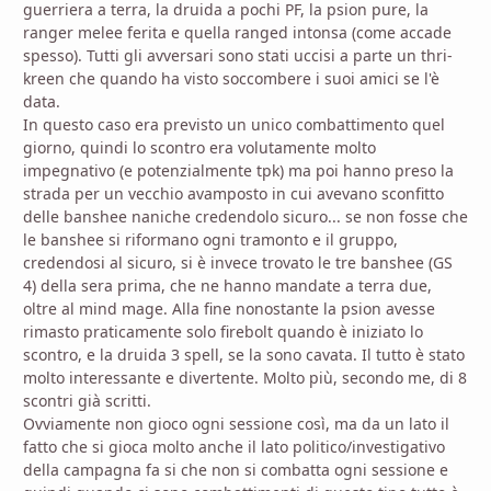
guerriera a terra, la druida a pochi PF, la psion pure, la
ranger melee ferita e quella ranged intonsa (come accade
spesso). Tutti gli avversari sono stati uccisi a parte un thri-
kreen che quando ha visto soccombere i suoi amici se l'è
data.
In questo caso era previsto un unico combattimento quel
giorno, quindi lo scontro era volutamente molto
impegnativo (e potenzialmente tpk) ma poi hanno preso la
strada per un vecchio avamposto in cui avevano sconfitto
delle banshee naniche credendolo sicuro... se non fosse che
le banshee si riformano ogni tramonto e il gruppo,
credendosi al sicuro, si è invece trovato le tre banshee (GS
4) della sera prima, che ne hanno mandate a terra due,
oltre al mind mage. Alla fine nonostante la psion avesse
rimasto praticamente solo firebolt quando è iniziato lo
scontro, e la druida 3 spell, se la sono cavata. Il tutto è stato
molto interessante e divertente. Molto più, secondo me, di 8
scontri già scritti.
Ovviamente non gioco ogni sessione così, ma da un lato il
fatto che si gioca molto anche il lato politico/investigativo
della campagna fa si che non si combatta ogni sessione e