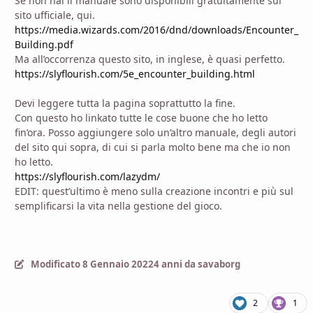
Se non hai il manuale sono disponibili gratuitamente sul
sito ufficiale, qui.
https://media.wizards.com/2016/dnd/downloads/Encounter_
Building.pdf
Ma all’occorrenza questo sito, in inglese, è quasi perfetto.
https://slyflourish.com/5e_encounter_building.html
Devi leggere tutta la pagina soprattutto la fine.
Con questo ho linkato tutte le cose buone che ho letto
fin’ora. Posso aggiungere solo un’altro manuale, degli autori
del sito qui sopra, di cui si parla molto bene ma che io non
ho letto.
https://slyflourish.com/lazydm/
EDIT: quest’ultimo è meno sulla creazione incontri e più sul
semplificarsi la vita nella gestione del gioco.
Modificato
8 Gennaio 2022
4 anni
da savaborg
2
1