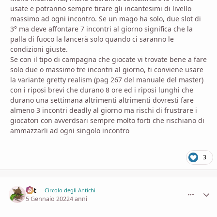
usate e potranno sempre tirare gli incantesimi di livello
massimo ad ogni incontro. Se un mago ha solo, due slot di
3° ma deve affontare 7 incontri al giorno significa che la
palla di fuoco la lancerà solo quando ci saranno le
condizioni giuste.
Se con il tipo di campagna che giocate vi trovate bene a fare
solo due o massimo tre incontri al giorno, ti conviene usare
la variante gretty realism (pag 267 del manuale del master)
con i riposi brevi che durano 8 ore ed i riposi lunghi che
durano una settimana altrimenti altrimenti dovresti fare
almeno 3 incontri deadly al giorno ma rischi di frustrare i
giocatori con avverdsari sempre molto forti che rischiano di
ammazzarli ad ogni singolo incontro
3
Lyt
comment_
Stati
Circolo degli Antichi
5 Gennaio 2022
4 anni