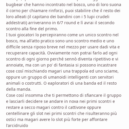
bugbear che hanno incontrato nel bosco, uno di loro suona
il corno per chiamare rinforzi, puoi stabilire che il resto dei
loro alleati (il capitano dei bandini con i 5 lupi crudeli
addestrati) arriveranno in 6/7 round e lì avrai il secondo
scontro alla fine del primo.
I tuoi giocatori lo percepiranno come un unico scontro nel
bosco, ma all'atto pratico sono uno scontro medio e uno
difficile senza riposo breve nel mezzo per usare dadi vita e
recuperare capacità. Ovviamente non potrai farlo ad ogni
scontro di ogni giorno perché sennò diventa ripetitivo e vi
annoiate, ma con un po' di fantasia si possono incastrare
cose cosí mischiando magari una trappola ed uno sciame,
oppure un gruppo di umanoidi intelligenti con servitori
animali o costrutti. O eaploratori di una banda ed il resto
della manda.
Cose cosí insomma che ti permettono di sfiancare il gruppo
e lasciarli decidere se andare in nova nei primi scontri e
restare a secco magari contro il cattivone oppure
centellinare gli slot nei primi scontri che risulteranno più
ostici ma magari avere lo slot più forte per affontare
l'arcidruido