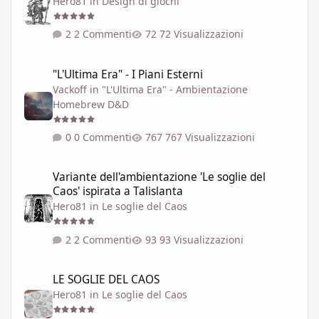
Hero81
in
Design di giochi
2 Commenti
72 Visualizzazioni
"L'Ultima Era" - I Piani Esterni
"L'Ultima Era" - I Piani Esterni
Vackoff
in
"L'Ultima Era" - Ambientazione
Homebrew D&D
0 Commenti
767 Visualizzazioni
Variante dell'ambientazione 'Le soglie del Caos' ispirata a Talisla
Variante dell'ambientazione 'Le soglie del
Caos' ispirata a Talislanta
Hero81
in
Le soglie del Caos
2 Commenti
93 Visualizzazioni
LE SOGLIE DEL CAOS
LE SOGLIE DEL CAOS
Hero81
in
Le soglie del Caos