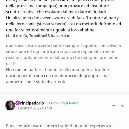
nella prossima campagna) puoi provare ad inventare
scontri creativi, che esulano dal mero lancio di dadi
Un altra idea che avevo avuto era di far affrontare al party
delle loro copie (stessa scheda) cosi da metterli di fronte ad
una forza letteralmente uguale a loro ahahha
4 ore fa, Topolino88 ha scritto:
qualsiasi cosa succeda hanno sempre l'oggetto che salva la
situazione ed ogni intricata situazione diplomatica viene
risolta istantaneamente dal bardo che non può fare meno
di 10.
Non me ne parlare, hanno risolto una guerra tra due
nazioni per il trono con un abbraccio di gruppo... ma
ammetto che è stato divertente
ilprincipedario
comment_
Stati
Circolo degli Antichi
5 Gennaio 2022
4 anni
Puoi sempre usare l'intero budget di punti esperienza