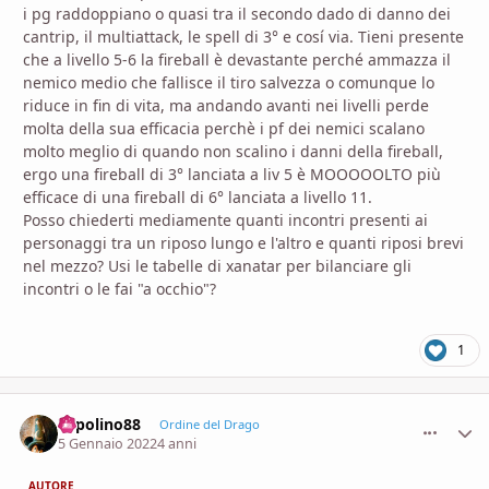
i pg raddoppiano o quasi tra il secondo dado di danno dei
cantrip, il multiattack, le spell di 3° e cosí via. Tieni presente
che a livello 5-6 la fireball è devastante perché ammazza il
nemico medio che fallisce il tiro salvezza o comunque lo
riduce in fin di vita, ma andando avanti nei livelli perde
molta della sua efficacia perchè i pf dei nemici scalano
molto meglio di quando non scalino i danni della fireball,
ergo una fireball di 3° lanciata a liv 5 è MOOOOOLTO più
efficace di una fireball di 6° lanciata a livello 11.
Posso chiederti mediamente quanti incontri presenti ai
personaggi tra un riposo lungo e l'altro e quanti riposi brevi
nel mezzo? Usi le tabelle di xanatar per bilanciare gli
incontri o le fai "a occhio"?
1
Topolino88
comment_
Stati
Ordine del Drago
5 Gennaio 2022
4 anni
AUTORE