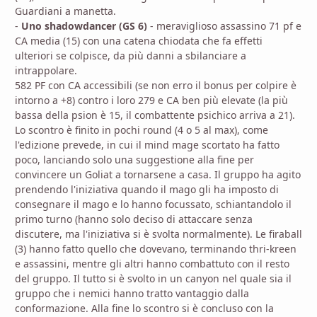
Guardiani a manetta.
-
Uno shadowdancer (GS 6)
- meraviglioso assassino 71 pf e
CA media (15) con una catena chiodata che fa effetti
ulteriori se colpisce, da più danni a sbilanciare a
intrappolare.
582 PF con CA accessibili (se non erro il bonus per colpire è
intorno a +8) contro i loro 279 e CA ben più elevate (la più
bassa della psion è 15, il combattente psichico arriva a 21).
Lo scontro è finito in pochi round (4 o 5 al max), come
l'edizione prevede, in cui il mind mage scortato ha fatto
poco, lanciando solo una suggestione alla fine per
convincere un Goliat a tornarsene a casa. Il gruppo ha agito
prendendo l'iniziativa quando il mago gli ha imposto di
consegnare il mago e lo hanno focussato, schiantandolo il
primo turno (hanno solo deciso di attaccare senza
discutere, ma l'iniziativa si è svolta normalmente). Le firaball
(3) hanno fatto quello che dovevano, terminando thri-kreen
e assassini, mentre gli altri hanno combattuto con il resto
del gruppo. Il tutto si è svolto in un canyon nel quale sia il
gruppo che i nemici hanno tratto vantaggio dalla
conformazione. Alla fine lo scontro si è concluso con la