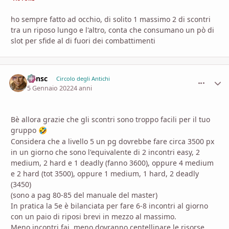
ho sempre fatto ad occhio, di solito 1 massimo 2 di scontri
tra un riposo lungo e l'altro, conta che consumano un pò di
slot per sfide al di fuori dei combattimenti
Minsc
comment_
Stati
Circolo degli Antichi
5 Gennaio 2022
4 anni
Bè allora grazie che gli scontri sono troppo facili per il tuo
gruppo
🤣
Considera che a livello 5 un pg dovrebbe fare circa 3500 px
in un giorno che sono l'equivalente di 2 incontri easy, 2
medium, 2 hard e 1 deadly (fanno 3600), oppure 4 medium
e 2 hard (tot 3500), oppure 1 medium, 1 hard, 2 deadly
(3450)
(sono a pag 80-85 del manuale del master)
In pratica la 5e è bilanciata per fare 6-8 incontri al giorno
con un paio di riposi brevi in mezzo al massimo.
Meno incontri fai, meno dovranno centellinare le risorse