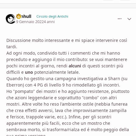
senhull
comment_
Stati
Circolo degli Antichi
9 Gennaio 2022
4 anni
Discussione molto interessante e mi spiace intervenire così
tardi.
Ad ogni modo, condivido tutti i commenti che mi hanno
preceduto e aggiungo il mio contributo: se vuoi mantenere
pochi incontri al giorno, rendi
alcuni
di questi scontri più
difficili e
uno
potenzialmente letale.
Quando ho gestito una campagna investigativa a Sharn (su
Eberron) con 4 PG di livello 9 ho rimodellato gli incontri.
Ho "pompato" dei mostri e ho aggiunto resistenze, piuttosto
che azioni leggendarie e soprattutto "combo" con altri
mostri. Altre volte ho reso l'ambiente ostile (nebbia funerea
che crea effetti avversi, lava che improvvisamente zampilla
e ferisce, trappole varie, ecc.). Infine, per gli scontri
apparentemente più facili, ecco che un mostro che
sembrava morto, si trasforma/rialza ed é molto peggio della
sua prima versione.