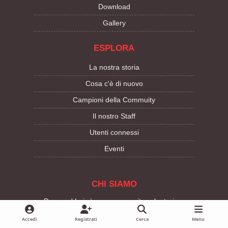
Download
Gallery
ESPLORA
La nostra storia
Cosa c'è di nuovo
Campioni della Commuity
Il nostro Staff
Utenti connessi
Eventi
CHI SIAMO
Dragons' Lair è una community volontaria e
senza fini di lucro che, da oltre vent’anni, riunisce
Accedi
Registrati
Cerca
Menu
appassionati di Giochi di Ruolo da tutta Italia. Il