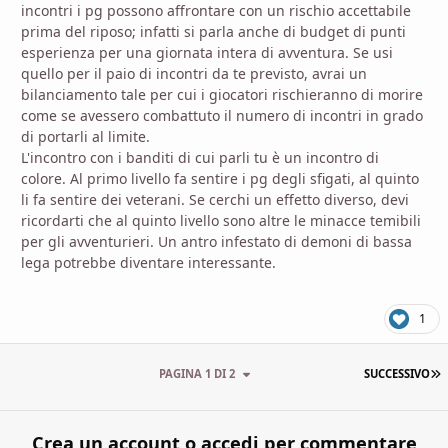
incontri i pg possono affrontare con un rischio accettabile
prima del riposo; infatti si parla anche di budget di punti
esperienza per una giornata intera di avventura. Se usi
quello per il paio di incontri da te previsto, avrai un
bilanciamento tale per cui i giocatori rischieranno di morire
come se avessero combattuto il numero di incontri in grado
di portarli al limite.
L'incontro con i banditi di cui parli tu è un incontro di
colore. Al primo livello fa sentire i pg degli sfigati, al quinto
li fa sentire dei veterani. Se cerchi un effetto diverso, devi
ricordarti che al quinto livello sono altre le minacce temibili
per gli avventurieri. Un antro infestato di demoni di bassa
lega potrebbe diventare interessante.
1
U
PAGINA 1 DI 2
SUCCESSIVO
Crea un account o accedi per commentare