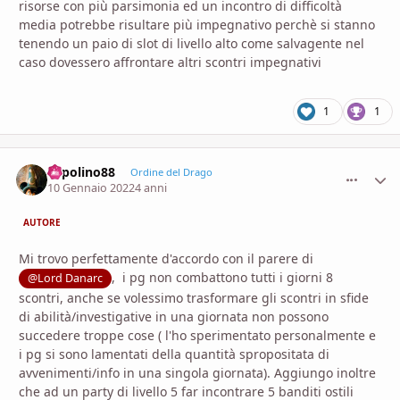
risorse con più parsimonia ed un incontro di difficoltà
media potrebbe risultare più impegnativo perchè si stanno
tenendo un paio di slot di livello alto come salvagente nel
caso dovessero affrontare altri scontri impegnativi
1
1
Topolino88
comment_
Stati
Ordine del Drago
10 Gennaio 2022
4 anni
AUTORE
Mi trovo perfettamente d'accordo con il parere di
, i pg non combattono tutti i giorni 8
@Lord Danarc
scontri, anche se volessimo trasformare gli scontri in sfide
di abilità/investigative in una giornata non possono
succedere troppe cose ( l'ho sperimentato personalmente e
i pg si sono lamentati della quantità spropositata di
avvenimenti/info in una singola giornata). Aggiungo inoltre
che ad un party di livello 5 far incontrare 5 banditi ostili