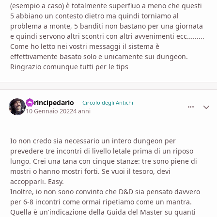
(esempio a caso) è totalmente superfluo a meno che questi
5 abbiano un contesto dietro ma quindi torniamo al
problema a monte, 5 banditi non bastano per una giornata
e quindi servono altri scontri con altri avvenimenti ecc.........
Come ho letto nei vostri messaggi il sistema è
effettivamente basato solo e unicamente sui dungeon.
Ringrazio comunque tutti per le tips
ilprincipedario
comment_
Stati
Circolo degli Antichi
10 Gennaio 2022
4 anni
Io non credo sia necessario un intero dungeon per
prevedere tre incontri di livello letale prima di un riposo
lungo. Crei una tana con cinque stanze: tre sono piene di
mostri o hanno mostri forti. Se vuoi il tesoro, devi
accopparli. Easy.
Inoltre, io non sono convinto che D&D sia pensato davvero
per 6-8 incontri come ormai ripetiamo come un mantra.
Quella è un'indicazione della Guida del Master su quanti