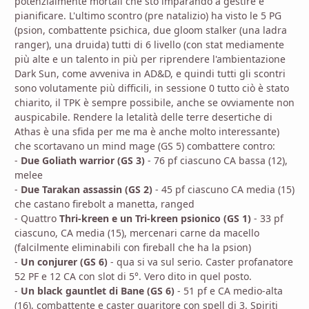
potenzialmente mortali che sto imparando a gestire e
pianificare. L'ultimo scontro (pre natalizio) ha visto le 5 PG
(psion, combattente psichica, due gloom stalker (una ladra
ranger), una druida) tutti di 6 livello (con stat mediamente
più alte e un talento in più per riprendere l'ambientazione
Dark Sun, come avveniva in AD&D, e quindi tutti gli scontri
sono volutamente più difficili, in sessione 0 tutto ciò è stato
chiarito, il TPK è sempre possibile, anche se ovviamente non
auspicabile. Rendere la letalità delle terre desertiche di
Athas è una sfida per me ma è anche molto interessante)
che scortavano un mind mage (GS 5) combattere contro:
-
Due Goliath warrior (GS 3)
- 76 pf ciascuno CA bassa (12),
melee
-
Due Tarakan assassin (GS 2)
- 45 pf ciascuno CA media (15)
che castano firebolt a manetta, ranged
- Quattro
Thri-kreen e un Tri-kreen psionico (GS 1)
- 33 pf
ciascuno, CA media (15), mercenari carne da macello
(falcilmente eliminabili con fireball che ha la psion)
-
Un conjurer (GS 6)
- qua si va sul serio. Caster profanatore
52 PF e 12 CA con slot di 5°. Vero dito in quel posto.
-
Un black gauntlet di Bane (GS 6)
- 51 pf e CA medio-alta
(16), combattente e caster guaritore con spell di 3. Spiriti