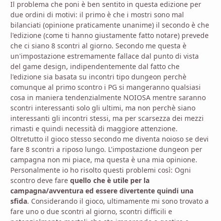
Il problema che poni è ben sentito in questa edizione per
due ordini di motivi: il primo è che i mostri sono mal
bilanciati (opinione praticamente unanime) il secondo è che
l'edizione (come ti hanno giustamente fatto notare) prevede
che ci siano 8 scontri al giorno. Secondo me questa è
un'impostazione estremamente fallace dal punto di vista
del game design, indipendentemente dal fatto che
l'edizione sia basata su incontri tipo dungeon perchè
comunque al primo scontro i PG si mangeranno qualsiasi
cosa in maniera tendenzialmente NOIOSA mentre saranno
scontri interessanti solo gli ultimi, ma non perchè siano
interessanti gli incontri stessi, ma per scarsezza dei mezzi
rimasti e quindi necessità di maggiore attenzione.
Oltretutto il gioco stesso secondo me diventa noioso se devi
fare 8 scontri a riposo lungo. L'impostazione dungeon per
campagna non mi piace, ma questa è una mia opinione.
Personalmente io ho risolto questi problemi così: Ogni
scontro deve fare
quello che è utile per la
campagna/avventura ed essere divertente quindi una
sfida
. Considerando il gioco, ultimamente mi sono trovato a
fare uno o due scontri al giorno, scontri difficili e