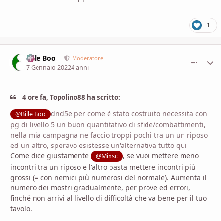
1
Bille Boo
comment_
Stati
Moderatore
7 Gennaio 2022
4 anni
4 ore fa, Topolino88 ha scritto:
dnd5e per come è stato costruito necessita con
@Bille Boo
pg di livello 5 un buon quantitativo di sfide/combattimenti,
nella mia campagna ne faccio troppi pochi tra un un riposo
ed un altro, speravo esistesse un'alternativa tutto qui
Come dice giustamente
, se vuoi mettere meno
@Minsc
incontri tra un riposo e l'altro basta mettere incontri più
grossi (= con nemici più numerosi del normale). Aumenta il
numero dei mostri gradualmente, per prove ed errori,
finché non arrivi al livello di difficoltà che va bene per il tuo
tavolo.