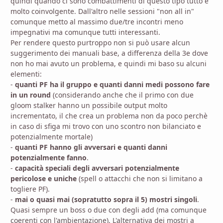
quindi quando ci sono combattimenti di questo tipo tutto è
molto coinvolgente. Dall'altro nelle sessioni "non all in"
comunque metto al massimo due/tre incontri meno
impegnativi ma comunque tutti interessanti.
Per rendere questo purtroppo non si può usare alcun
suggerimento dei manuali base, a differenza della 3e dove
non ho mai avuto un problema, e quindi mi baso su alcuni
elementi:
-
quanti PF ha il gruppo e quanti danni medi possono fare
in un round
(considerando anche che il primo con due
gloom stalker hanno un possibile output molto
incrementato, il che crea un problema non da poco perchè
in caso di sfiga mi trovo con uno scontro non bilanciato e
potenzialmente mortale)
-
quanti PF hanno gli avversari e quanti danni
potenzialmente fanno
.
-
capacità speciali degli avversari potenzialmente
pericolose e uniche
(spell o attacchi che non si limitano a
togliere PF).
-
mai o quasi mai (sopratutto sopra il 5) mostri singoli
.
Quasi sempre un boss o due con degli add (ma comunque
coerenti con l'ambientazione). L'alternativa dei mostri a