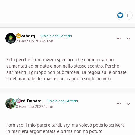
1
savaborg
comment_
Stati
Circolo degli Antichi
7 Gennaio 2022
4 anni
Solo perché è un novizio specifico che i nemici vanno
aumentati ad ondate e non nello stesso scontro. Perché
altrimenti il gruppo non può farcela. La regola sulle ondate
è nel manuale del master nel capitolo sugli incontri.
Lord Danarc
comment_
Stati
Circolo degli Antichi
8 Gennaio 2022
4 anni
Fornisco il mio parere tardi, sry, ma volevo poterlo scrivere
in maniera argomentata e prima non ho potuto.