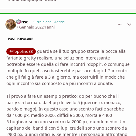
Minsc
comment_
Stati
Circolo degli Antichi
7 Gennaio 2022
4 anni
POST POPOLARE
guarda se il tuo gruppo storce la bocca alla
@Topolino88
fariante gretty realism, una soluzione interessante
potrebbe essere quella di fare incontri "doppi", o comunque
multipli. In quel caso basterebbe passare dagli 1-2 incontri
che gli fai già fare a 3 al giorno, ma costruirli in modo che
ogni incontro sia composto da più incontri a ondate.
Ti provo a fare un esempio pratico: do per buono che il
party sia formato da 4 pg di livello 5 (guerriero, monaco,
bardo e mago). In questo caso uno scontro facile sarebbe
da 1000 px, medio 2000, difficile 3000, mortale 4400
5 bugbear sono uno scontro da 2000 px, quindi medio. Un
capitano dei banditi con 5 lupi crudeli sono uno scontro da
2900 px, quindi difficile. Se mentre i personaggi affrontano i