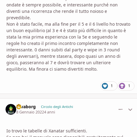
ondate è sempre possibile, e interessante purché non
diventi una ricorrenza che rende il tutto noioso e
prevedibile.
Non è stato facile, ma alla fine per il 5 e il 6 livello ho trovato
un buon equilibrio (al 3 e 4 è stato più difficile in quanto è
stata la mia prima esperienza con la 5e e seguendo le
regole ho creato il primo incontro completamente non
interessante. 0 danni subiti dal party e wipe in 3 round
degli avversari), mentre stasera, dopo quasi un anno di
gioco, passeranno al 7 e dovrò trovare un ulteriore
equilibrio. Ma finora ci siamo divertiti molto.
1
1
savaborg
comment_
Stati
Circolo degli Antichi
8 Gennaio 2022
4 anni
Io trovo le tabelle di Xanatar sufficienti.