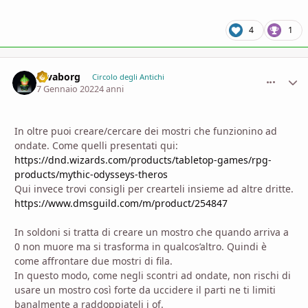
4
1
savaborg
comment_
Stati
Circolo degli Antichi
7 Gennaio 2022
4 anni
In oltre puoi creare/cercare dei mostri che funzionino ad
ondate. Come quelli presentati qui:
https://dnd.wizards.com/products/tabletop-games/rpg-
products/mythic-odysseys-theros
Qui invece trovi consigli per crearteli insieme ad altre dritte.
https://www.dmsguild.com/m/product/254847
In soldoni si tratta di creare un mostro che quando arriva a
0 non muore ma si trasforma in qualcos’altro. Quindi è
come affrontare due mostri di fila.
In questo modo, come negli scontri ad ondate, non rischi di
usare un mostro così forte da uccidere il parti ne ti limiti
banalmente a raddoppiateli i of.