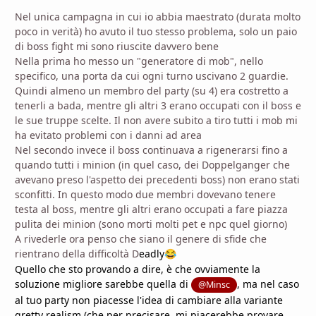
Nel unica campagna in cui io abbia maestrato (durata molto
poco in verità) ho avuto il tuo stesso problema, solo un paio
di boss fight mi sono riuscite davvero bene
Nella prima ho messo un "generatore di mob", nello
specifico, una porta da cui ogni turno uscivano 2 guardie.
Quindi almeno un membro del party (su 4) era costretto a
tenerli a bada, mentre gli altri 3 erano occupati con il boss e
le sue truppe scelte. Il non avere subito a tiro tutti i mob mi
ha evitato problemi con i danni ad area
Nel secondo invece il boss continuava a rigenerarsi fino a
quando tutti i minion (in quel caso, dei Doppelganger che
avevano preso l'aspetto dei precedenti boss) non erano stati
sconfitti. In questo modo due membri dovevano tenere
testa al boss, mentre gli altri erano occupati a fare piazza
pulita dei minion (sono morti molti pet e npc quel giorno)
A rivederle ora penso che siano il genere di sfide che
rientrano della difficoltà D
eadly
😂
Quello che sto provando a dire, è che ovviamente la
soluzione migliore sarebbe quella di
, ma nel caso
@Minsc
al tuo party non piacesse l'idea di cambiare alla variante
gretty realism (che per precisare, mi piacerebbe provare