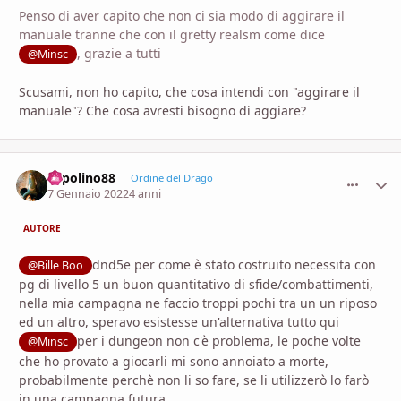
Penso di aver capito che non ci sia modo di aggirare il
manuale tranne che con il gretty realsm come dice
, grazie a tutti
@Minsc
Scusami, non ho capito, che cosa intendi con "aggirare il
manuale"? Che cosa avresti bisogno di aggiare?
Topolino88
comment_
Stati
Ordine del Drago
7 Gennaio 2022
4 anni
AUTORE
dnd5e per come è stato costruito necessita con
@Bille Boo
pg di livello 5 un buon quantitativo di sfide/combattimenti,
nella mia campagna ne faccio troppi pochi tra un un riposo
ed un altro, speravo esistesse un'alternativa tutto qui
per i dungeon non c'è problema, le poche volte
@Minsc
che ho provato a giocarli mi sono annoiato a morte,
probabilmente perchè non li so fare, se li utilizzerò lo farò
in una campagna futura