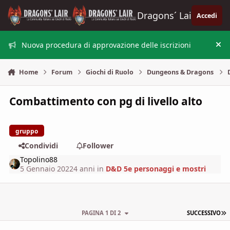
Vai al contenuto
Dragons´ Lair
Accedi
Nuova procedura di approvazione delle iscrizioni
Nas
Home
Forum
Giochi di Ruolo
Dungeons & Dragons
Combattimento con pg di livello alto
gruppo
Condividi
Follower
Topolino88
5 Gennaio 2022
4 anni
in
D&D 5e personaggi e mostri
U
PAGINA 1 DI 2
SUCCESSIVO