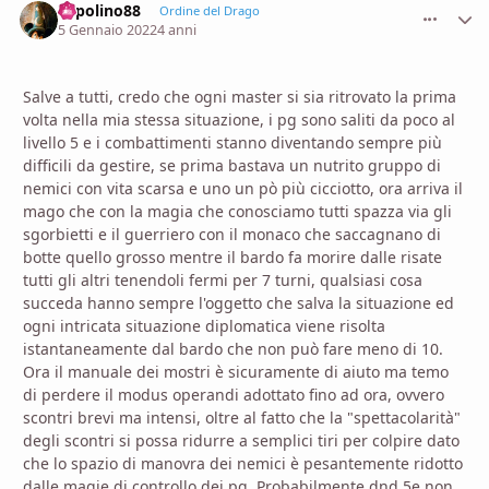
Topolino88
comment_
Stati
Ordine del Drago
5 Gennaio 2022
4 anni
Salve a tutti, credo che ogni master si sia ritrovato la prima
volta nella mia stessa situazione, i pg sono saliti da poco al
livello 5 e i combattimenti stanno diventando sempre più
difficili da gestire, se prima bastava un nutrito gruppo di
nemici con vita scarsa e uno un pò più cicciotto, ora arriva il
mago che con la magia che conosciamo tutti spazza via gli
sgorbietti e il guerriero con il monaco che saccagnano di
botte quello grosso mentre il bardo fa morire dalle risate
tutti gli altri tenendoli fermi per 7 turni, qualsiasi cosa
succeda hanno sempre l'oggetto che salva la situazione ed
ogni intricata situazione diplomatica viene risolta
istantaneamente dal bardo che non può fare meno di 10.
Ora il manuale dei mostri è sicuramente di aiuto ma temo
di perdere il modus operandi adottato fino ad ora, ovvero
scontri brevi ma intensi, oltre al fatto che la "spettacolarità"
degli scontri si possa ridurre a semplici tiri per colpire dato
che lo spazio di manovra dei nemici è pesantemente ridotto
dalle magie di controllo dei pg. Probabilmente dnd 5e non