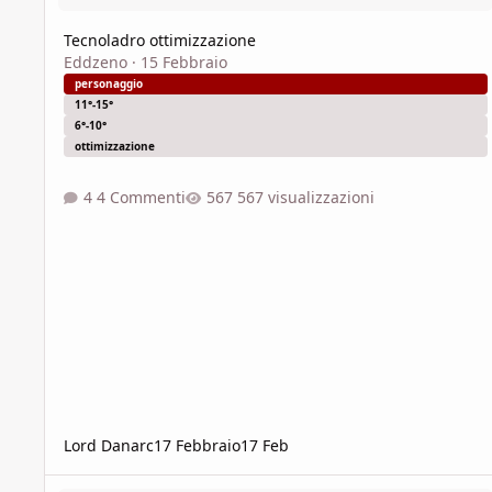
Tecnoladro ottimizzazione
Eddzeno
·
15 Febbraio
personaggio
11°-15°
6°-10°
ottimizzazione
4 Commenti
567 visualizzazioni
Lord Danarc
17 Febbraio
17 Feb
Creazione PG al 20 (e oltre)