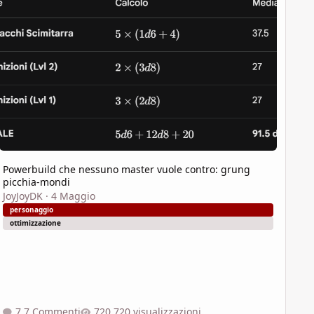
Powerbuild che nessuno master vuole contro: grung
picchia-mondi
JoyJoyDK
·
4 Maggio
personaggio
ottimizzazione
7 Commenti
720 visualizzazioni