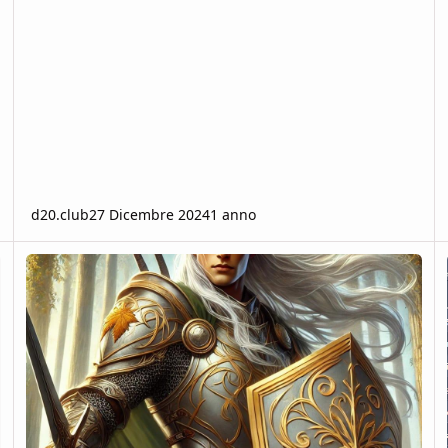
d20.club
27 Dicembre 2024
1 anno
a.
BUILD - Paladino Eldarin Basato su Destrezza ( Consigli per Talenti
Co