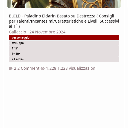
BUILD - Paladino Eldarin Basato su Destrezza ( Consigli
per Talenti/Incantesimi/Caratteristiche e Livelli Successivi
al 1° )
Gallaccio
·
24 Novembre 2024
personaggio
sviluppo
1°-5°
6°-10°
+1 altri
2 Commenti
1.228 visualizzazioni