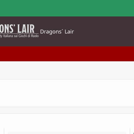
Dragons´ Lair
Creazione druido tank
P