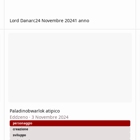
Lord Danarc
24 Novembre 2024
1 anno
Paladinobwarlok atipico
Gi
Paladinobwarlok atipico
Eddzeno
·
3 Novembre 2024
personaggio
creazione
sviluppo