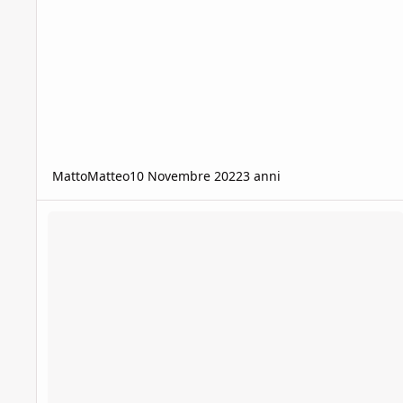
MattoMatteo
10 Novembre 2022
3 anni
Tecnoladro ottimizzazione