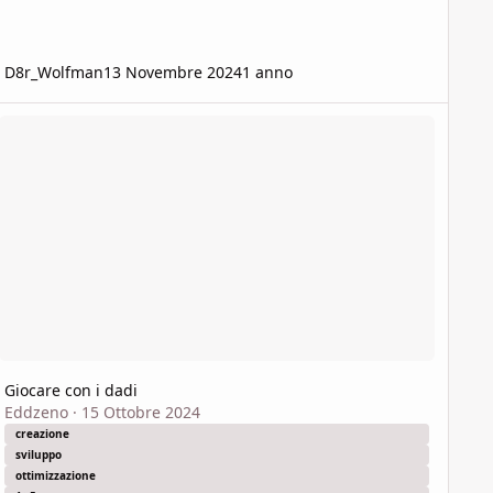
D8r_Wolfman
13 Novembre 2024
1 anno
ocare con i dadi
Giocare con i dadi
Eddzeno
·
15 Ottobre 2024
creazione
sviluppo
ottimizzazione