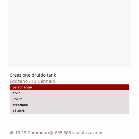
Creazione druido tank
Eddzeno
·
13 Gennaio
personaggio
1°-5°
6°-10°
creazione
+1 altri
15 Commenti
865 visualizzazioni