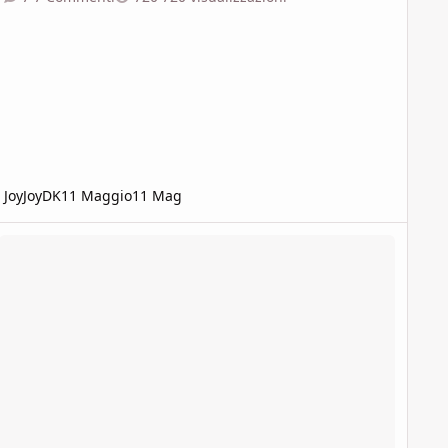
JoyJoyDK
11 Maggio
11 Mag
reazione druido tank