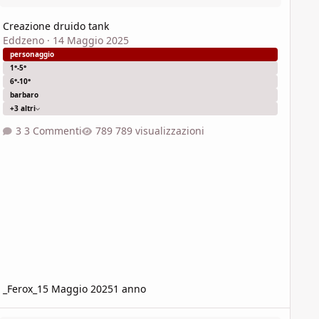
Creazione druido tank
Eddzeno
·
14 Maggio 2025
personaggio
1°-5°
6°-10°
barbaro
+3 altri
3 Commenti
789 visualizzazioni
_Ferox_
15 Maggio 2025
1 anno
nsiglio per build Gloom Stalker bugbear per avventura "Out of the