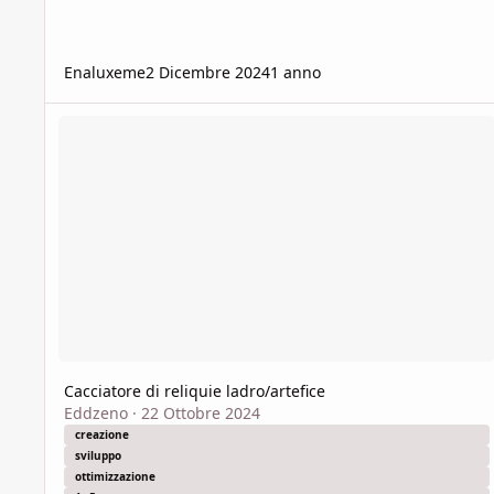
Enaluxeme
2 Dicembre 2024
1 anno
Cacciatore di reliquie ladro/artefice
Cacciatore di reliquie ladro/artefice
Eddzeno
·
22 Ottobre 2024
creazione
sviluppo
ottimizzazione