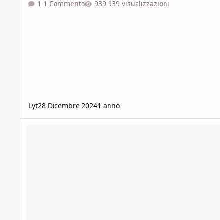
1 Commento
939 visualizzazioni
Lyt
28 Dicembre 2024
1 anno
Cercasi Build per un Firbolg Druido Lv5, del Circolo della Lun