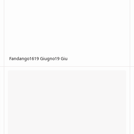
Fandango16
19 Giugno
19 Giu
Danno più alto per singolo colpo
C