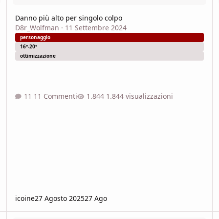
Danno più alto per singolo colpo
D8r_Wolfman
·
11 Settembre 2024
personaggio
16°-20°
ottimizzazione
11 Commenti
1.844 visualizzazioni
icoine
27 Agosto 2025
27 Ago
È bilanciato questo incontro?
Co