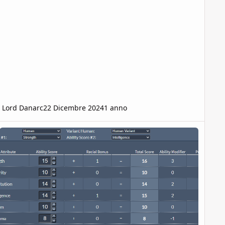
Lord Danarc
22 Dicembre 2024
1 anno
/Incantesimi/Caratteristiche e Livelli Successivi al 1° )
nsiglio cavaliere mistico