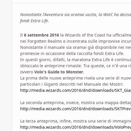
Nonostante l'Avventura sia oramai uscita, la WotC ha deciso
fondi Extra Life
.
Il
6 settembre 2016
la Wizards of the Coast ha ufficialm
nei Forgotten Realms e incentrata sulle improvvise incursi
Nonostante il manuale sia oramai già disponibile nei ne
promesse in occasione della raccolta fondi Extra Life.
In questi giorni, difatti, la maratona Extra Life è continu
sbloccato le anteprime rimaste. Tra queste, ce n''è una 
ovvero
Volo's Guide to Monster
.
La prima delle nuove anteprime rivela una serie di nuo
particolari i Giganti descritti nel Manuale dei Mostri:
http://media.wizards.com/2016/dnd/downloads/SKT_Gia
La seconda anteprima, invece, mostra una mappa dettaglia
http://media.wizards.com/2016/dnd/downloads/SKTPre
La terza anteprima, infine, mostra una serie di immagini
http://media.wizards.com/2016/dnd/downloads/VoloPrev