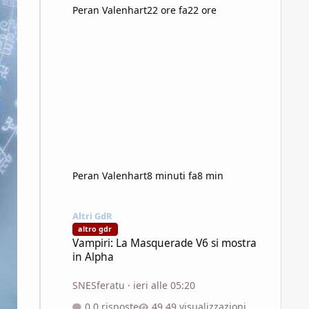
Peran Valenhart
22 ore fa
22 ore
Peran Valenhart
8 minuti fa
8 min
Vampiri: La Masquerade V6 si mostra in Alpha
Altri GdR
altro gdr
Vampiri: La Masquerade V6 si mostra
in Alpha
SNESferatu
·
ieri alle 05:20
0 risposte
49 visualizzazioni