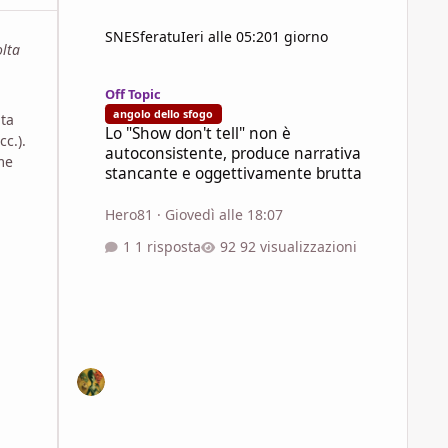
SNESferatu
Ieri alle 05:20
1 giorno
olta
Lo "Show don't tell" non è autoconsistente, produce narra
Off Topic
angolo dello sfogo
ta
Lo "Show don't tell" non è
cc.).
autoconsistente, produce narrativa
me
stancante e oggettivamente brutta
Hero81
·
Giovedì alle 18:07
1 risposta
92 visualizzazioni