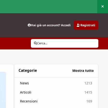
Nas
Hai già un account? Accedi
Registrati
Cerca...
Categorie
Mostra tutto
News
1213
Articoli
1415
Recensioni
169