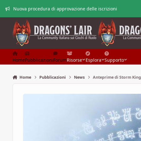
Vai al contenuto
Nuova procedura di approvazione delle iscrizioni
Home
Pubblicazioni
Forum
Risorse
Esplora
Supporto
Home
Pubblicazioni
News
Anteprime di Storm King'