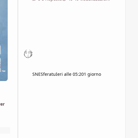
SNESferatu
Ieri alle 05:20
1 giorno
wer