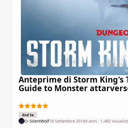
Anteprime di Storm King's T
Guide to Monster attarverso
dnd 5e
Di
SilentWolf
18 Settembre 2016
9 anni
· 1.482 visualiz