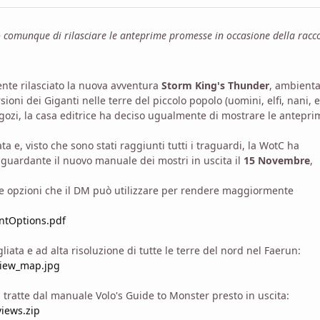
 comunque di rilasciare le anteprime promesse in occasione della racc
ente rilasciato la nuova avventura
Storm King's Thunder
, ambienta
oni dei Giganti nelle terre del piccolo popolo (uomini, elfi, nani, e
gozi, la casa editrice ha deciso ugualmente di mostrare le antepri
ata e, visto che sono stati raggiunti tutti i traguardi, la WotC ha
riguardante il nuovo manuale dei mostri in uscita il
15 Novembre
,
ve opzioni che il DM può utilizzare per rendere maggiormente
ntOptions.pdf
ta e ad alta risoluzione di tutte le terre del nord nel Faerun:
view_map.jpg
 tratte dal manuale Volo's Guide to Monster presto in uscita:
iews.zip