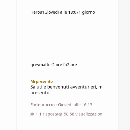
Hero81
Giovedì alle 18:07
1 giorno
greymatter
2 ore fa
2 ore
Saluti e benvenuti avventurieri, mi presento.
Mi presento
Saluti e benvenuti avventurieri, mi
presento.
Fortebraccio
·
Giovedì alle 16:13
1 risposta
58 visualizzazioni