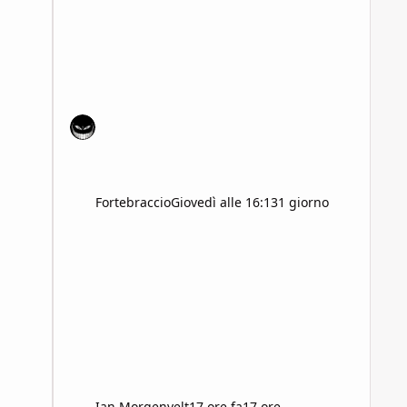
Fortebraccio
Giovedì alle 16:13
1 giorno
Ian Morgenvelt
17 ore fa
17 ore