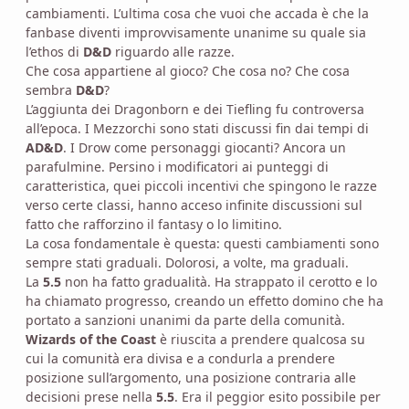
cambiamenti. L’ultima cosa che vuoi che accada è che la
fanbase diventi improvvisamente unanime su quale sia
l’ethos di
D&D
riguardo alle razze.
Che cosa appartiene al gioco? Che cosa no? Che cosa
sembra
D&D
?
L’aggiunta dei Dragonborn e dei Tiefling fu controversa
all’epoca. I Mezzorchi sono stati discussi fin dai tempi di
AD&D
. I Drow come personaggi giocanti? Ancora un
parafulmine. Persino i modificatori ai punteggi di
caratteristica, quei piccoli incentivi che spingono le razze
verso certe classi, hanno acceso infinite discussioni sul
fatto che rafforzino il fantasy o lo limitino.
La cosa fondamentale è questa: questi cambiamenti sono
sempre stati graduali. Dolorosi, a volte, ma graduali.
La
5.5
non ha fatto gradualità. Ha strappato il cerotto e lo
ha chiamato progresso, creando un effetto domino che ha
portato a sanzioni unanimi da parte della comunità.
Wizards of the Coast
è riuscita a prendere qualcosa su
cui la comunità era divisa e a condurla a prendere
posizione sull’argomento, una posizione contraria alle
decisioni prese nella
5.5
. Era il peggior esito possibile per