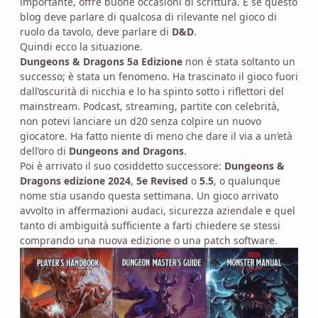
importante, offre buone occasioni di scrittura. E se questo
blog deve parlare di qualcosa di rilevante nel gioco di
ruolo da tavolo, deve parlare di
D&D
.
Quindi ecco la situazione.
Dungeons & Dragons 5a Edizione
non è stata soltanto un
successo; è stata un fenomeno. Ha trascinato il gioco fuori
dall’oscurità di nicchia e lo ha spinto sotto i riflettori del
mainstream. Podcast, streaming, partite con celebrità,
non potevi lanciare un d20 senza colpire un nuovo
giocatore. Ha fatto niente di meno che dare il via a un’età
dell’oro di
Dungeons and Dragons
.
Poi è arrivato il suo cosiddetto successore:
Dungeons &
Dragons edizione 2024
,
5e Revised
o
5.5
, o qualunque
nome stia usando questa settimana. Un gioco arrivato
avvolto in affermazioni audaci, sicurezza aziendale e quel
tanto di ambiguità sufficiente a farti chiedere se stessi
comprando una nuova edizione o una patch software.