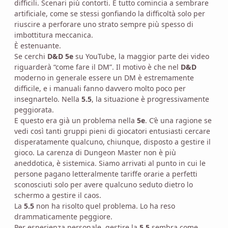
difficili. Scenari più contorti. E tutto comincia a sembrare
artificiale, come se stessi gonfiando la difficoltà solo per
riuscire a perforare uno strato sempre più spesso di
imbottitura meccanica.
È estenuante.
Se cerchi
D&D 5e
su YouTube, la maggior parte dei video
riguarderà “come fare il DM”. Il motivo è che nel
D&D
moderno in generale essere un DM è estremamente
difficile, e i manuali fanno davvero molto poco per
insegnartelo. Nella
5.5
, la situazione è progressivamente
peggiorata.
E questo era già un problema nella
5e
. C’è una ragione se
vedi così tanti gruppi pieni di giocatori entusiasti cercare
disperatamente qualcuno, chiunque, disposto a gestire il
gioco. La carenza di Dungeon Master non è più
aneddotica, è sistemica. Siamo arrivati al punto in cui le
persone pagano letteralmente tariffe orarie a perfetti
sconosciuti solo per avere qualcuno seduto dietro lo
schermo a gestire il caos.
La
5.5
non ha risolto quel problema. Lo ha reso
drammaticamente peggiore.
Per esperienza personale, gestire la
5.5
sembra come