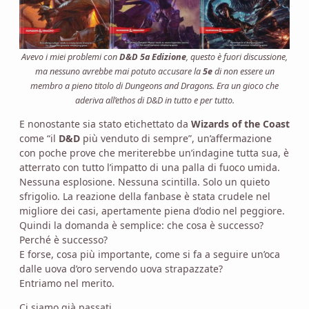
Avevo i miei problemi con
D&D 5a Edizione
, questo è fuori discussione,
ma nessuno avrebbe mai potuto accusare la
5e
di non essere un
membro a pieno titolo di Dungeons and Dragons. Era un gioco che
aderiva all’ethos di D&D in tutto e per tutto.
E nonostante sia stato etichettato da
Wizards of the Coast
come “il
D&D
più venduto di sempre”, un’affermazione
con poche prove che meriterebbe un’indagine tutta sua, è
atterrato con tutto l’impatto di una palla di fuoco umida.
Nessuna esplosione. Nessuna scintilla. Solo un quieto
sfrigolio. La reazione della fanbase è stata crudele nel
migliore dei casi, apertamente piena d’odio nel peggiore.
Quindi la domanda è semplice: che cosa è successo?
Perché è successo?
E forse, cosa più importante, come si fa a seguire un’oca
dalle uova d’oro servendo uova strapazzate?
Entriamo nel merito.
Ci siamo già passati