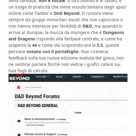
della fanbase,
non è vocale
. Il loro mondo è al tavolo, è
un luogo di praticità che viene vissuto lontano dagli spazi
online come Twitter e
DnD Beyond
. Il rumore viene
sempre da gruppi minoritari vocali che non capiscono o
non hanno interesse per l’eredità di
D&D
, ma quando si
arriva al dunque, la mucca da mungere che è
Dungeons
and Dragons
risponde alla fanbase centrale, e come ha
scoperto la
4e
e come sta scoprendo ora la
5.5
, queste
persone
votano con il portafoglio
. Non riceverai
feedback sulla tua nuova edizione evoluta del gioco, non
ne sentirai parlare finché non vedrai i grafici calare sui
tuoi fogli di calcolo.