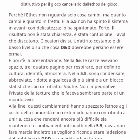
distruttivo per il gioco cancellarlo dall’ethos del gioco.
Perché l’Ethos non riguarda solo cosa cambi, ma quanto
cambi e quanto in fretta. E la
5.5
non ha spinto il sistema
in avanti con delicatezza; lo ha spintonato. Forte. Il
risultato non è stata chiarezza, è stata confusione. Tavoli
che discutono. Giocatori divisi. Un’attrito costante e di
basso livello su che cosa
D&D
dovrebbe persino essere
ormai.
E poi c’è la presentazione. Nella
5e
, le razze avevano
spazio, tre, quattro pagine per respirare, per definire
cultura, identità, atmosfera. Nella
5.5
, sono condensate,
abbreviate, ridotte a qualcosa di più simile a un blocco
statistiche con un ritratto. Vaghe. Non impegnative.
Private della texture che le faceva sembrare parte di un
mondo vivo.
Alla fine, questi cambiamenti hanno spezzato l’ethos agli
occhi della comunità e in certi modi hanno contribuito a
unirla, cosa che renderà ancora più difficile sia
mantenere i cambiamenti introdotti nella
5.5
, dovranno
fare marcia indietro se vogliono riconquistare l’adesione
del pubblico di
D&D
, sia modificarli in futuro.