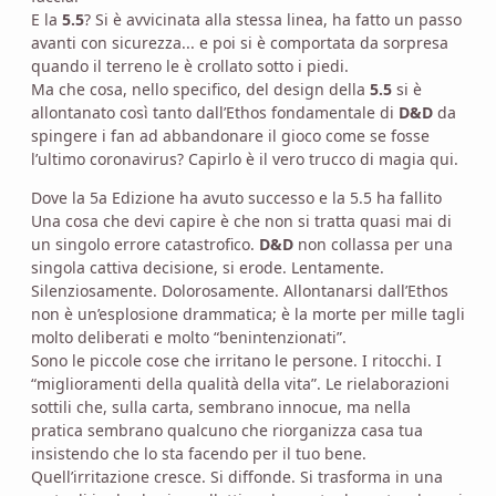
E la
5.5
? Si è avvicinata alla stessa linea, ha fatto un passo
avanti con sicurezza... e poi si è comportata da sorpresa
quando il terreno le è crollato sotto i piedi.
Ma che cosa, nello specifico, del design della
5.5
si è
allontanato così tanto dall’Ethos fondamentale di
D&D
da
spingere i fan ad abbandonare il gioco come se fosse
l’ultimo coronavirus? Capirlo è il vero trucco di magia qui.
Dove la 5a Edizione ha avuto successo e la 5.5 ha fallito
Una cosa che devi capire è che non si tratta quasi mai di
un singolo errore catastrofico.
D&D
non collassa per una
singola cattiva decisione, si erode. Lentamente.
Silenziosamente. Dolorosamente. Allontanarsi dall’Ethos
non è un’esplosione drammatica; è la morte per mille tagli
molto deliberati e molto “benintenzionati”.
Sono le piccole cose che irritano le persone. I ritocchi. I
“miglioramenti della qualità della vita”. Le rielaborazioni
sottili che, sulla carta, sembrano innocue, ma nella
pratica sembrano qualcuno che riorganizza casa tua
insistendo che lo sta facendo per il tuo bene.
Quell’irritazione cresce. Si diffonde. Si trasforma in una