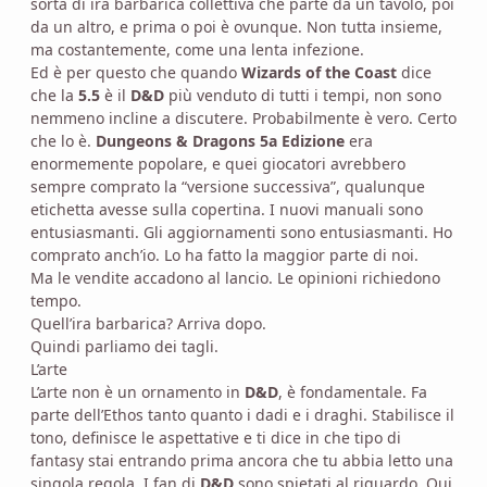
sorta di ira barbarica collettiva che parte da un tavolo, poi
da un altro, e prima o poi è ovunque. Non tutta insieme,
ma costantemente, come una lenta infezione.
Ed è per questo che quando
Wizards of the Coast
dice
che la
5.5
è il
D&D
più venduto di tutti i tempi, non sono
nemmeno incline a discutere. Probabilmente è vero. Certo
che lo è.
Dungeons & Dragons 5a Edizione
era
enormemente popolare, e quei giocatori avrebbero
sempre comprato la “versione successiva”, qualunque
etichetta avesse sulla copertina. I nuovi manuali sono
entusiasmanti. Gli aggiornamenti sono entusiasmanti. Ho
comprato anch’io. Lo ha fatto la maggior parte di noi.
Ma le vendite accadono al lancio. Le opinioni richiedono
tempo.
Quell’ira barbarica? Arriva dopo.
Quindi parliamo dei tagli.
L’arte
L’arte non è un ornamento in
D&D
, è fondamentale. Fa
parte dell’Ethos tanto quanto i dadi e i draghi. Stabilisce il
tono, definisce le aspettative e ti dice in che tipo di
fantasy stai entrando prima ancora che tu abbia letto una
singola regola. I fan di
D&D
sono spietati al riguardo. Qui