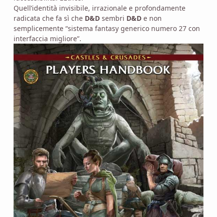
Quell’identità invisibile, irrazionale e profondamente
radicata che fa sì che
D&D
sembri
D&D
e non
semplicemente “sistema fantasy generico numero 27 con
interfaccia migliore”.