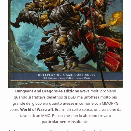
Dungeons and Dragons 4a Edizione
aveva molti problemi
quando si trattava dell’ethos di D&D, ma un’offesa molto più
grande del gioco era quanto avesse in comune con MMORPG
come
World of Warcraft
. Era, in un certo senso, una versione da
tavolo di un MMO. Penso che i fan lo abbiano trovato
particolarmente insultante.