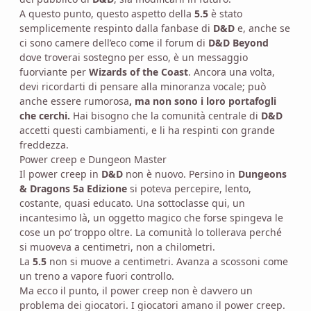
A questo punto, questo aspetto della
5.5
è stato
semplicemente respinto dalla fanbase di
D&D
e, anche se
ci sono camere dell’eco come il forum di
D&D Beyond
dove troverai sostegno per esso, è un messaggio
fuorviante per
Wizards of the Coast
. Ancora una volta,
devi ricordarti di pensare alla minoranza vocale; può
anche essere rumorosa
, ma non sono i loro portafogli
che cerchi.
Hai bisogno che la comunità centrale di
D&D
accetti questi cambiamenti, e li ha respinti con grande
freddezza.
Power creep e Dungeon Master
Il power creep in
D&D
non è nuovo. Persino in
Dungeons
& Dragons 5a Edizione
si poteva percepire, lento,
costante, quasi educato. Una sottoclasse qui, un
incantesimo là, un oggetto magico che forse spingeva le
cose un po’ troppo oltre. La comunità lo tollerava perché
si muoveva a centimetri, non a chilometri.
La
5.5
non si muove a centimetri. Avanza a scossoni come
un treno a vapore fuori controllo.
Ma ecco il punto, il power creep non è davvero un
problema dei giocatori. I giocatori amano il power creep.