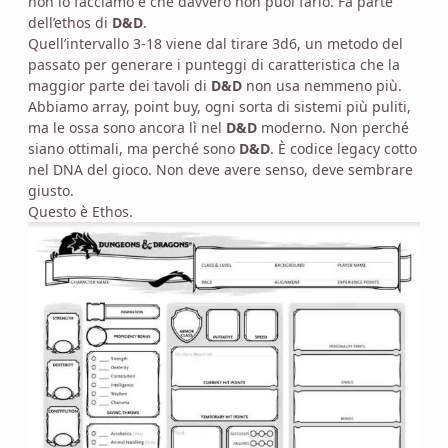
non lo facciamo è che davvero non puoi farlo. Fa parte
dell’ethos di
D&D
.
Quell’intervallo 3-18 viene dal tirare 3d6, un metodo del
passato per generare i punteggi di caratteristica che la
maggior parte dei tavoli di
D&D
non usa nemmeno più.
Abbiamo array, point buy, ogni sorta di sistemi più puliti,
ma le ossa sono ancora lì nel
D&D
moderno. Non perché
siano ottimali, ma perché sono
D&D
. È codice legacy cotto
nel DNA del gioco. Non deve avere senso, deve sembrare
giusto.
Questo è Ethos.