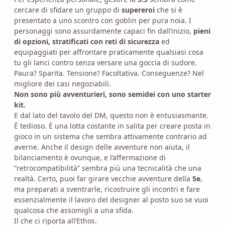
cercare di sfidare un gruppo di
supereroi
che si è
presentato a uno scontro con goblin per pura noia. I
personaggi sono assurdamente capaci fin dall’inizio,
pieni
di opzioni, stratificati con reti di sicurezza
ed
equipaggiati per affrontare praticamente qualsiasi cosa
tu gli lanci contro senza versare una goccia di sudore.
Paura? Sparita. Tensione? Facoltativa. Conseguenze? Nel
migliore dei casi negoziabili.
Non sono più avventurieri, sono semidei con uno starter
kit.
E dal lato del tavolo del DM, questo non è entusiasmante.
È tedioso. È una lotta costante in salita per creare posta in
gioco in un sistema che sembra attivamente contrario ad
averne. Anche il design delle avventure non aiuta, il
bilanciamento è ovunque, e l’affermazione di
“retrocompatibilità” sembra più una tecnicalità che una
realtà. Certo, puoi far girare vecchie avventure della
5e
,
ma preparati a sventrarle, ricostruire gli incontri e fare
essenzialmente il lavoro del designer al posto suo se vuoi
qualcosa che assomigli a una sfida.
Il che ci riporta all’Ethos.