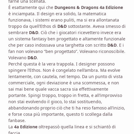
farne una scenata.
È esattamente qui che
Dungeons & Dragons 4a Edizione
è inciampata. Il design era solido, la matematica
funzionava, i sistemi erano puliti, ma si era allontanata
troppo da quell’Ethos di
D&D
sottostante. Aveva smesso di
sembrare
D&D
. Ciò che i giocatori ricevettero invece era
un sistema fantasy ben progettato e altamente funzionale
che per caso indossava una targhetta con scritto
D&D
. E i
fan non volevano “ben progettato”. Volevano riconoscibile.
Volevano
D&D
.
Perché questa è la vera trappola. I designer possono
spingere l’Ethos. Non è congelato nell’ambra. Ma evolve
lentamente, con cautela, nel tempo. Da un punto di vista
commerciale, ogni deviazione è una scommessa, e non
sai mai bene quale vacca sacra sia effettivamente
portante. Spingi troppo, troppo in fretta, e all’improvviso
non stai evolvendo il gioco, lo stai sostituendo,
abbandonando proprio ciò che ti ha reso famoso all’inizio,
e forse cosa più importante, questo ti scollega dalla
fanbase.
La
4a Edizione
oltrepassò quella linea e si schiantò di
faccia.