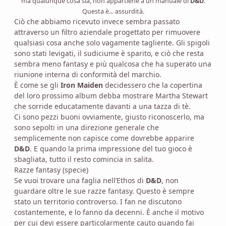
ma qualunque cosa sia, non appartiene a un manuale di
D&D
.
Questa è... assurdità.
Ciò che abbiamo ricevuto invece sembra passato
attraverso un filtro aziendale progettato per rimuovere
qualsiasi cosa anche solo vagamente tagliente. Gli spigoli
sono stati levigati, il sudiciume è sparito, e ciò che resta
sembra meno fantasy e più qualcosa che ha superato una
riunione interna di conformità del marchio.
È come se gli
Iron Maiden
decidessero che la copertina
del loro prossimo album debba mostrare Martha Stewart
che sorride educatamente davanti a una tazza di tè.
Ci sono pezzi buoni ovviamente, giusto riconoscerlo, ma
sono sepolti in una direzione generale che
semplicemente non capisce come dovrebbe apparire
D&D
. E quando la prima impressione del tuo gioco è
sbagliata, tutto il resto comincia in salita.
Razze fantasy (specie)
Se vuoi trovare una faglia nell’Ethos di
D&D
, non
guardare oltre le sue razze fantasy. Questo è sempre
stato un territorio controverso. I fan ne discutono
costantemente, e lo fanno da decenni. È anche il motivo
per cui devi essere particolarmente cauto quando fai