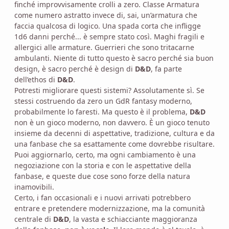
finché improvvisamente crolli a zero. Classe Armatura
come numero astratto invece di, sai, un’armatura che
faccia qualcosa di logico. Una spada corta che infligge
1d6 danni perché... è sempre stato così. Maghi fragili e
allergici alle armature. Guerrieri che sono tritacarne
ambulanti. Niente di tutto questo è sacro perché sia buon
design, è sacro perché è design di
D&D
, fa parte
dell’ethos di
D&D
.
Potresti migliorare questi sistemi? Assolutamente sì. Se
stessi costruendo da zero un GdR fantasy moderno,
probabilmente lo faresti. Ma questo è il problema,
D&D
non è un gioco moderno, non davvero. È un gioco tenuto
insieme da decenni di aspettative, tradizione, cultura e da
una fanbase che sa esattamente come dovrebbe risultare.
Puoi aggiornarlo, certo, ma ogni cambiamento è una
negoziazione con la storia e con le aspettative della
fanbase, e queste due cose sono forze della natura
inamovibili.
Certo, i fan occasionali e i nuovi arrivati potrebbero
entrare e pretendere modernizzazione, ma la comunità
centrale di
D&D
, la vasta e schiacciante maggioranza