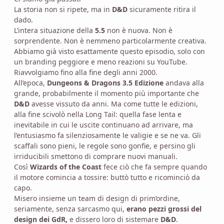
La storia non si ripete, ma in
D&D
sicuramente ritira il
dado.
L’intera situazione della
5.5
non è nuova. Non è
sorprendente. Non è nemmeno particolarmente creativa.
Abbiamo già visto esattamente questo episodio, solo con
un branding peggiore e meno reazioni su YouTube.
Riavvolgiamo fino alla fine degli anni 2000.
All’epoca,
Dungeons & Dragons 3.5 Edizione
andava alla
grande, probabilmente il momento più importante che
D&D
avesse vissuto da anni. Ma come tutte le edizioni,
alla fine scivolò nella Long Tail: quella fase lenta e
inevitabile in cui le uscite continuano ad arrivare, ma
l’entusiasmo fa silenziosamente le valigie e se ne va. Gli
scaffali sono pieni, le regole sono gonfie, e persino gli
irriducibili smettono di comprare nuovi manuali.
Così
Wizards of the Coast
fece ciò che fa sempre quando
il motore comincia a tossire: buttò tutto e ricominciò da
capo.
Misero insieme un team di design di prim’ordine,
seriamente, senza sarcasmo qui,
erano pezzi grossi del
design dei GdR,
e dissero loro di sistemare
D&D
.