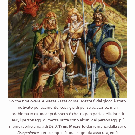
So che rimuovere le Mezze Razze come i Mezzelfi dal gioco è stato
motivato politicamente, cosa già di per sé eclatante, ma il
problema in cui incappi davvero è che in gran parte della lore di
D&D, i personaggi di mezza razza sono alcuni dei personaggi più
memorabili e amati di D&D.
Tanis Mezzelfo
dei romanzi della serie
Dragonlance
, per esempio, è una leggenda assoluta, ed è