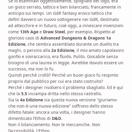
Se lo esaminavi oggettivamente, spogliato del logo, era
un gioco serrato, tattico e ben bilanciato, francamente in
anticipo sui tempi. Un GdR fantasy eroico tattico che
definì davvero un nuovo sottogenere nei GdR, destinato
ad attecchire e in futuro, cioè oggi, a innescare invenzioni
come
13th Age
e
Draw Steel
, per esempio. Rispetto al
glorioso caos di
Advanced Dungeons & Dragons 1a
Edizione
, che sembra assemblato durante un duello tra
maghi, o persino alla
2a Edizione
, il mio amato capolavoro
gonfio e sovraccarico, era fluido. Pulito. Giocabile senza
bisogno di una laurea in legge. Avrebbe dovuto essere un
successo, ma non lo fu.
Quindi perché crollò? Perché un buon gioco fu respinto
proprio dal pubblico per cui era stato costruito?
Perché i designer risolsero il problema sbagliato. Ed è qui
che la
5.5
inciampa dritta nello stesso rastrello.
Sia la
4a Edizione
sia questa nuova versione “giuriamo-
che-non-è-una-nuova-edizione” soffrono dello stesso
difetto fatale: ancora una volta, i designer hanno
dimenticato l’Ethos di
D&D
.
Non il bilanciamento. Non le meccaniche. Non
l’accessibilità. L’Ethos.