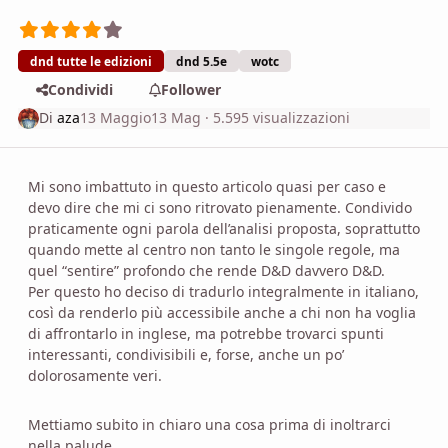
dnd tutte le edizioni
dnd 5.5e
wotc
Condividi
Follower
Di
aza
13 Maggio
13 Mag
· 5.595 visualizzazioni
Mi sono imbattuto in questo articolo quasi per caso e
devo dire che mi ci sono ritrovato pienamente. Condivido
praticamente ogni parola dell’analisi proposta, soprattutto
quando mette al centro non tanto le singole regole, ma
quel “sentire” profondo che rende D&D davvero D&D.
Per questo ho deciso di tradurlo integralmente in italiano,
così da renderlo più accessibile anche a chi non ha voglia
di affrontarlo in inglese, ma potrebbe trovarci spunti
interessanti, condivisibili e, forse, anche un po’
dolorosamente veri.
Mettiamo subito in chiaro una cosa prima di inoltrarci
nella palude.