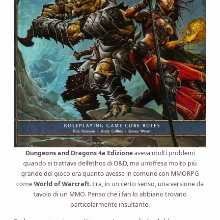
Dungeons and Dragons 4a Edizione
aveva molti problemi
quando si trattava dell’ethos di D&D, ma un’offesa molto più
grande del gioco era quanto avesse in comune con MMORPG
come
World of Warcraft
. Era, in un certo senso, una versione da
tavolo di un MMO. Penso che i fan lo abbiano trovato
particolarmente insultante.