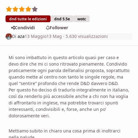
dnd tutte le edizioni
dnd 5.5e
wotc
Condividi
Follower
Di
aza
13 Maggio
13 Mag
· 5.630 visualizzazioni
Mi sono imbattuto in questo articolo quasi per caso e
devo dire che mi ci sono ritrovato pienamente. Condivido
praticamente ogni parola dell’analisi proposta, soprattutto
quando mette al centro non tanto le singole regole, ma
quel “sentire” profondo che rende D&D davvero D&D.
Per questo ho deciso di tradurlo integralmente in italiano,
così da renderlo più accessibile anche a chi non ha voglia
di affrontarlo in inglese, ma potrebbe trovarci spunti
interessanti, condivisibili e, forse, anche un po’
dolorosamente veri.
Mettiamo subito in chiaro una cosa prima di inoltrarci
nella palude.