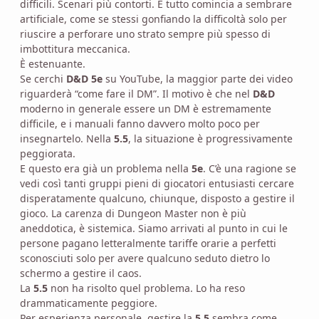
difficili. Scenari più contorti. E tutto comincia a sembrare
artificiale, come se stessi gonfiando la difficoltà solo per
riuscire a perforare uno strato sempre più spesso di
imbottitura meccanica.
È estenuante.
Se cerchi
D&D 5e
su YouTube, la maggior parte dei video
riguarderà “come fare il DM”. Il motivo è che nel
D&D
moderno in generale essere un DM è estremamente
difficile, e i manuali fanno davvero molto poco per
insegnartelo. Nella
5.5
, la situazione è progressivamente
peggiorata.
E questo era già un problema nella
5e
. C’è una ragione se
vedi così tanti gruppi pieni di giocatori entusiasti cercare
disperatamente qualcuno, chiunque, disposto a gestire il
gioco. La carenza di Dungeon Master non è più
aneddotica, è sistemica. Siamo arrivati al punto in cui le
persone pagano letteralmente tariffe orarie a perfetti
sconosciuti solo per avere qualcuno seduto dietro lo
schermo a gestire il caos.
La
5.5
non ha risolto quel problema. Lo ha reso
drammaticamente peggiore.
Per esperienza personale, gestire la
5.5
sembra come