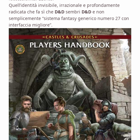
Quell’identità invisibile, irrazionale e profondamente
radicata che fa sì che
D&D
sembri
D&D
e non
semplicemente “sistema fantasy generico numero 27 con
interfaccia migliore”.