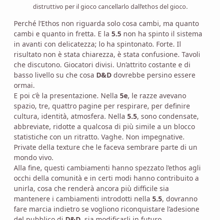
distruttivo per il gioco cancellarlo dall’ethos del gioco.
Perché l’Ethos non riguarda solo cosa cambi, ma quanto
cambi e quanto in fretta. E la
5.5
non ha spinto il sistema
in avanti con delicatezza; lo ha spintonato. Forte. Il
risultato non è stata chiarezza, è stata confusione. Tavoli
che discutono. Giocatori divisi. Un’attrito costante e di
basso livello su che cosa
D&D
dovrebbe persino essere
ormai.
E poi c’è la presentazione. Nella
5e
, le razze avevano
spazio, tre, quattro pagine per respirare, per definire
cultura, identità, atmosfera. Nella
5.5
, sono condensate,
abbreviate, ridotte a qualcosa di più simile a un blocco
statistiche con un ritratto. Vaghe. Non impegnative.
Private della texture che le faceva sembrare parte di un
mondo vivo.
Alla fine, questi cambiamenti hanno spezzato l’ethos agli
occhi della comunità e in certi modi hanno contribuito a
unirla, cosa che renderà ancora più difficile sia
mantenere i cambiamenti introdotti nella
5.5
, dovranno
fare marcia indietro se vogliono riconquistare l’adesione
del pubblico di
D&D
, sia modificarli in futuro.