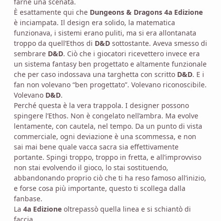
farne una scenata.
È esattamente qui che
Dungeons & Dragons 4a Edizione
è inciampata. Il design era solido, la matematica
funzionava, i sistemi erano puliti, ma si era allontanata
troppo da quell’Ethos di
D&D
sottostante. Aveva smesso di
sembrare
D&D
. Ciò che i giocatori ricevettero invece era
un sistema fantasy ben progettato e altamente funzionale
che per caso indossava una targhetta con scritto
D&D
. E i
fan non volevano “ben progettato”. Volevano riconoscibile.
Volevano
D&D
.
Perché questa è la vera trappola. I designer possono
spingere l’Ethos. Non è congelato nell’ambra. Ma evolve
lentamente, con cautela, nel tempo. Da un punto di vista
commerciale, ogni deviazione è una scommessa, e non
sai mai bene quale vacca sacra sia effettivamente
portante. Spingi troppo, troppo in fretta, e all’improvviso
non stai evolvendo il gioco, lo stai sostituendo,
abbandonando proprio ciò che ti ha reso famoso all’inizio,
e forse cosa più importante, questo ti scollega dalla
fanbase.
La
4a Edizione
oltrepassò quella linea e si schiantò di
faccia.