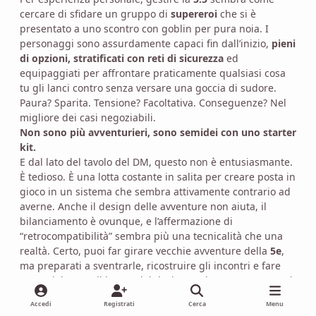
cercare di sfidare un gruppo di
supereroi
che si è
presentato a uno scontro con goblin per pura noia. I
personaggi sono assurdamente capaci fin dall’inizio,
pieni
di opzioni, stratificati con reti di sicurezza
ed
equipaggiati per affrontare praticamente qualsiasi cosa
tu gli lanci contro senza versare una goccia di sudore.
Paura? Sparita. Tensione? Facoltativa. Conseguenze? Nel
migliore dei casi negoziabili.
Non sono più avventurieri, sono semidei con uno starter
kit.
E dal lato del tavolo del DM, questo non è entusiasmante.
È tedioso. È una lotta costante in salita per creare posta in
gioco in un sistema che sembra attivamente contrario ad
averne. Anche il design delle avventure non aiuta, il
bilanciamento è ovunque, e l’affermazione di
“retrocompatibilità” sembra più una tecnicalità che una
realtà. Certo, puoi far girare vecchie avventure della
5e
,
ma preparati a sventrarle, ricostruire gli incontri e fare
essenzialmente il lavoro del designer al posto suo se vuoi
qualcosa che assomigli a una sfida.
Accedi
Registrati
Cerca
Menu
Il che ci riporta all’Ethos.