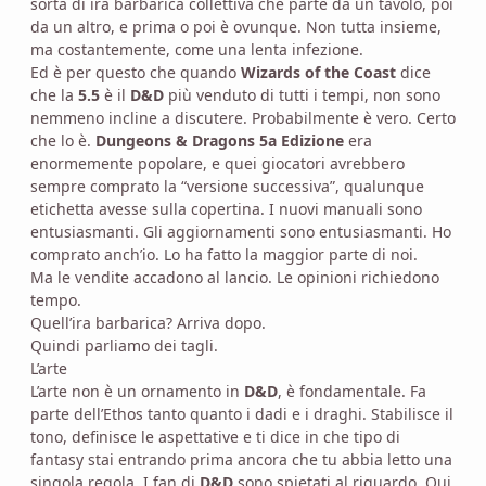
sorta di ira barbarica collettiva che parte da un tavolo, poi
da un altro, e prima o poi è ovunque. Non tutta insieme,
ma costantemente, come una lenta infezione.
Ed è per questo che quando
Wizards of the Coast
dice
che la
5.5
è il
D&D
più venduto di tutti i tempi, non sono
nemmeno incline a discutere. Probabilmente è vero. Certo
che lo è.
Dungeons & Dragons 5a Edizione
era
enormemente popolare, e quei giocatori avrebbero
sempre comprato la “versione successiva”, qualunque
etichetta avesse sulla copertina. I nuovi manuali sono
entusiasmanti. Gli aggiornamenti sono entusiasmanti. Ho
comprato anch’io. Lo ha fatto la maggior parte di noi.
Ma le vendite accadono al lancio. Le opinioni richiedono
tempo.
Quell’ira barbarica? Arriva dopo.
Quindi parliamo dei tagli.
L’arte
L’arte non è un ornamento in
D&D
, è fondamentale. Fa
parte dell’Ethos tanto quanto i dadi e i draghi. Stabilisce il
tono, definisce le aspettative e ti dice in che tipo di
fantasy stai entrando prima ancora che tu abbia letto una
singola regola. I fan di
D&D
sono spietati al riguardo. Qui