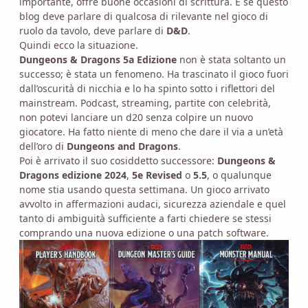
importante, offre buone occasioni di scrittura. E se questo
blog deve parlare di qualcosa di rilevante nel gioco di
ruolo da tavolo, deve parlare di
D&D
.
Quindi ecco la situazione.
Dungeons & Dragons 5a Edizione
non è stata soltanto un
successo; è stata un fenomeno. Ha trascinato il gioco fuori
dall’oscurità di nicchia e lo ha spinto sotto i riflettori del
mainstream. Podcast, streaming, partite con celebrità,
non potevi lanciare un d20 senza colpire un nuovo
giocatore. Ha fatto niente di meno che dare il via a un’età
dell’oro di
Dungeons and Dragons
.
Poi è arrivato il suo cosiddetto successore:
Dungeons &
Dragons edizione 2024
,
5e Revised
o
5.5
, o qualunque
nome stia usando questa settimana. Un gioco arrivato
avvolto in affermazioni audaci, sicurezza aziendale e quel
tanto di ambiguità sufficiente a farti chiedere se stessi
comprando una nuova edizione o una patch software.