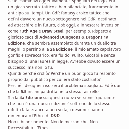
Se lo esaminavi oggettivamente, spogliato del logo, era
un gioco serrato, tattico e ben bilanciato, francamente in
anticipo sui tempi. Un GdR fantasy eroico tattico che
definì davvero un nuovo sottogenere nei GdR, destinato
ad attecchire e in futuro, cioè oggi, a innescare invenzioni
come
13th Age
e
Draw Steel
, per esempio. Rispetto al
glorioso caos di
Advanced Dungeons & Dragons 1a
Edizione
, che sembra assemblato durante un duello tra
maghi, o persino alla
2a Edizione
, il mio amato capolavoro
gonfio e sovraccarico, era fluido. Pulito. Giocabile senza
bisogno di una laurea in legge. Avrebbe dovuto essere un
successo, ma non lo fu.
Quindi perché crollò? Perché un buon gioco fu respinto
proprio dal pubblico per cui era stato costruito?
Perché i designer risolsero il problema sbagliato. Ed è qui
che la
5.5
inciampa dritta nello stesso rastrello.
Sia la
4a Edizione
sia questa nuova versione “giuriamo-
che-non-è-una-nuova-edizione” soffrono dello stesso
difetto fatale: ancora una volta, i designer hanno
dimenticato l’Ethos di
D&D
.
Non il bilanciamento. Non le meccaniche. Non
l’accessibilità. L’Ethos.