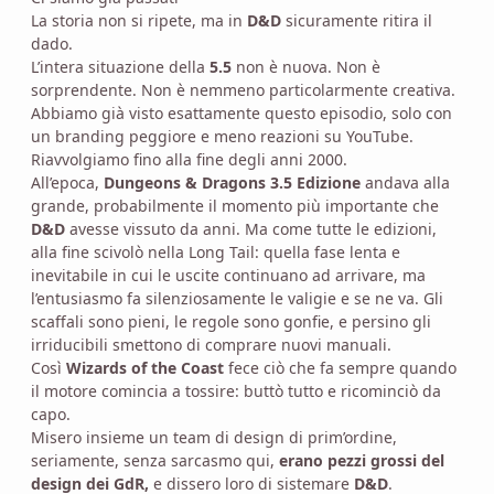
La storia non si ripete, ma in
D&D
sicuramente ritira il
dado.
L’intera situazione della
5.5
non è nuova. Non è
sorprendente. Non è nemmeno particolarmente creativa.
Abbiamo già visto esattamente questo episodio, solo con
un branding peggiore e meno reazioni su YouTube.
Riavvolgiamo fino alla fine degli anni 2000.
All’epoca,
Dungeons & Dragons 3.5 Edizione
andava alla
grande, probabilmente il momento più importante che
D&D
avesse vissuto da anni. Ma come tutte le edizioni,
alla fine scivolò nella Long Tail: quella fase lenta e
inevitabile in cui le uscite continuano ad arrivare, ma
l’entusiasmo fa silenziosamente le valigie e se ne va. Gli
scaffali sono pieni, le regole sono gonfie, e persino gli
irriducibili smettono di comprare nuovi manuali.
Così
Wizards of the Coast
fece ciò che fa sempre quando
il motore comincia a tossire: buttò tutto e ricominciò da
capo.
Misero insieme un team di design di prim’ordine,
seriamente, senza sarcasmo qui,
erano pezzi grossi del
design dei GdR,
e dissero loro di sistemare
D&D
.