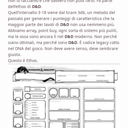
non lo facciamo è che davvero non puoi farlo. Fa parte
dell’ethos di
D&D
.
Quell’intervallo 3-18 viene dal tirare 3d6, un metodo del
passato per generare i punteggi di caratteristica che la
maggior parte dei tavoli di
D&D
non usa nemmeno più.
Abbiamo array, point buy, ogni sorta di sistemi più puliti,
ma le ossa sono ancora lì nel
D&D
moderno. Non perché
siano ottimali, ma perché sono
D&D
. È codice legacy cotto
nel DNA del gioco. Non deve avere senso, deve sembrare
giusto.
Questo è Ethos.