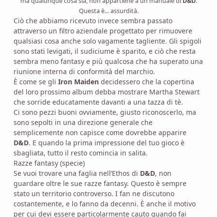
ma qualunque cosa sia, non appartiene a un manuale di
D&D
.
Questa è... assurdità.
Ciò che abbiamo ricevuto invece sembra passato
attraverso un filtro aziendale progettato per rimuovere
qualsiasi cosa anche solo vagamente tagliente. Gli spigoli
sono stati levigati, il sudiciume è sparito, e ciò che resta
sembra meno fantasy e più qualcosa che ha superato una
riunione interna di conformità del marchio.
È come se gli
Iron Maiden
decidessero che la copertina
del loro prossimo album debba mostrare Martha Stewart
che sorride educatamente davanti a una tazza di tè.
Ci sono pezzi buoni ovviamente, giusto riconoscerlo, ma
sono sepolti in una direzione generale che
semplicemente non capisce come dovrebbe apparire
D&D
. E quando la prima impressione del tuo gioco è
sbagliata, tutto il resto comincia in salita.
Razze fantasy (specie)
Se vuoi trovare una faglia nell’Ethos di
D&D
, non
guardare oltre le sue razze fantasy. Questo è sempre
stato un territorio controverso. I fan ne discutono
costantemente, e lo fanno da decenni. È anche il motivo
per cui devi essere particolarmente cauto quando fai