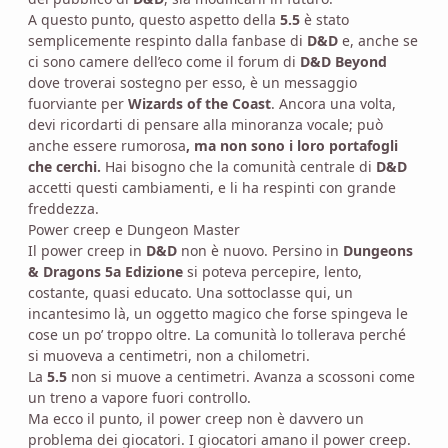
A questo punto, questo aspetto della
5.5
è stato
semplicemente respinto dalla fanbase di
D&D
e, anche se
ci sono camere dell’eco come il forum di
D&D Beyond
dove troverai sostegno per esso, è un messaggio
fuorviante per
Wizards of the Coast
. Ancora una volta,
devi ricordarti di pensare alla minoranza vocale; può
anche essere rumorosa
, ma non sono i loro portafogli
che cerchi.
Hai bisogno che la comunità centrale di
D&D
accetti questi cambiamenti, e li ha respinti con grande
freddezza.
Power creep e Dungeon Master
Il power creep in
D&D
non è nuovo. Persino in
Dungeons
& Dragons 5a Edizione
si poteva percepire, lento,
costante, quasi educato. Una sottoclasse qui, un
incantesimo là, un oggetto magico che forse spingeva le
cose un po’ troppo oltre. La comunità lo tollerava perché
si muoveva a centimetri, non a chilometri.
La
5.5
non si muove a centimetri. Avanza a scossoni come
un treno a vapore fuori controllo.
Ma ecco il punto, il power creep non è davvero un
problema dei giocatori. I giocatori amano il power creep.