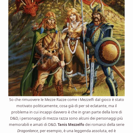
So che rimuovere le Mezze Razze come i Mezzelfi dal gioco è stato
motivato politicamente, cosa già di per sé eclatante, ma il
problema in cui incappi davvero è che in gran parte della lore di
D&D, i personaggi di mezza razza sono alcuni dei personaggi più
memorabili e amati di D&D.
Tanis Mezzelfo
dei romanzi della serie
Dragonlance
, per esempio, è una leggenda assoluta, ed è