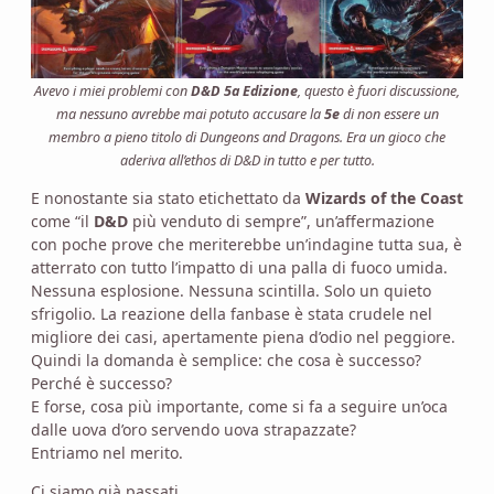
Avevo i miei problemi con
D&D 5a Edizione
, questo è fuori discussione,
ma nessuno avrebbe mai potuto accusare la
5e
di non essere un
membro a pieno titolo di Dungeons and Dragons. Era un gioco che
aderiva all’ethos di D&D in tutto e per tutto.
E nonostante sia stato etichettato da
Wizards of the Coast
come “il
D&D
più venduto di sempre”, un’affermazione
con poche prove che meriterebbe un’indagine tutta sua, è
atterrato con tutto l’impatto di una palla di fuoco umida.
Nessuna esplosione. Nessuna scintilla. Solo un quieto
sfrigolio. La reazione della fanbase è stata crudele nel
migliore dei casi, apertamente piena d’odio nel peggiore.
Quindi la domanda è semplice: che cosa è successo?
Perché è successo?
E forse, cosa più importante, come si fa a seguire un’oca
dalle uova d’oro servendo uova strapazzate?
Entriamo nel merito.
Ci siamo già passati