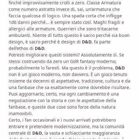
finché improvvisamente crolli a zero. Classe Armatura
come numero astratto invece di, sai, un’armatura che
faccia qualcosa di logico. Una spada corta che infligge
1d6 danni perché... è sempre stato così. Maghi fragili e
allergici alle armature. Guerrieri che sono tritacarne
ambulanti. Niente di tutto questo è sacro perché sia buon
design, è sacro perché è design di
D&D
, fa parte
dell’ethos di
D&D
.
Potresti migliorare questi sistemi? Assolutamente sì. Se
stessi costruendo da zero un GdR fantasy moderno,
probabilmente lo faresti. Ma questo è il problema,
D&D
non è un gioco moderno, non davvero. È un gioco tenuto
insieme da decenni di aspettative, tradizione, cultura e da
una fanbase che sa esattamente come dovrebbe risultare.
Puoi aggiornarlo, certo, ma ogni cambiamento è una
negoziazione con la storia e con le aspettative della
fanbase, e queste due cose sono forze della natura
inamovibili.
Certo, i fan occasionali e i nuovi arrivati potrebbero
entrare e pretendere modernizzazione, ma la comunità
centrale di
D&D
, la vasta e schiacciante maggioranza