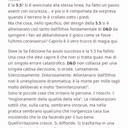
E la
5.5
? Si è avvicinata alla stessa linea, ha fatto un passo
avanti con sicurezza... e poi si è comportata da sorpresa
quando il terreno le è crollato sotto i piedi.
Ma che cosa, nello specifico, del design della
5.5
si è
allontanato così tanto dall’Ethos fondamentale di
D&D
da
spingere i fan ad abbandonare il gioco come se fosse
l’ultimo coronavirus? Capirlo è il vero trucco di magia qui.
Dove la 5a Edizione ha avuto successo e la 5.5 ha fallito
Una cosa che devi capire è che non si tratta quasi mai di
un singolo errore catastrofico.
D&D
non collassa per una
singola cattiva decisione, si erode. Lentamente.
Silenziosamente. Dolorosamente. Allontanarsi dall’Ethos
non è un’esplosione drammatica; è la morte per mille tagli
molto deliberati e molto “benintenzionati”.
Sono le piccole cose che irritano le persone. I ritocchi. I
“miglioramenti della qualità della vita”. Le rielaborazioni
sottili che, sulla carta, sembrano innocue, ma nella
pratica sembrano qualcuno che riorganizza casa tua
insistendo che lo sta facendo per il tuo bene.
Quell’irritazione cresce. Si diffonde. Si trasforma in una