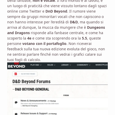
della fanbase,
non è vocale
. Il loro mondo è al tavolo, è
un luogo di praticità che viene vissuto lontano dagli spazi
online come Twitter e
DnD Beyond
. Il rumore viene
sempre da gruppi minoritari vocali che non capiscono o
non hanno interesse per l’eredità di
D&D
, ma quando si
arriva al dunque, la mucca da mungere che è
Dungeons
and Dragons
risponde alla fanbase centrale, e come ha
scoperto la
4e
e come sta scoprendo ora la
5.5
, queste
persone
votano con il portafoglio
. Non riceverai
feedback sulla tua nuova edizione evoluta del gioco, non
ne sentirai parlare finché non vedrai i grafici calare sui
tuoi fogli di calcolo.