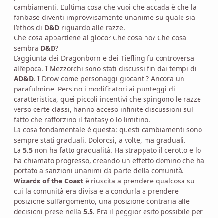
cambiamenti. L’ultima cosa che vuoi che accada è che la
fanbase diventi improvvisamente unanime su quale sia
l’ethos di
D&D
riguardo alle razze.
Che cosa appartiene al gioco? Che cosa no? Che cosa
sembra
D&D
?
L’aggiunta dei Dragonborn e dei Tiefling fu controversa
all’epoca. I Mezzorchi sono stati discussi fin dai tempi di
AD&D
. I Drow come personaggi giocanti? Ancora un
parafulmine. Persino i modificatori ai punteggi di
caratteristica, quei piccoli incentivi che spingono le razze
verso certe classi, hanno acceso infinite discussioni sul
fatto che rafforzino il fantasy o lo limitino.
La cosa fondamentale è questa: questi cambiamenti sono
sempre stati graduali. Dolorosi, a volte, ma graduali.
La
5.5
non ha fatto gradualità. Ha strappato il cerotto e lo
ha chiamato progresso, creando un effetto domino che ha
portato a sanzioni unanimi da parte della comunità.
Wizards of the Coast
è riuscita a prendere qualcosa su
cui la comunità era divisa e a condurla a prendere
posizione sull’argomento, una posizione contraria alle
decisioni prese nella
5.5
. Era il peggior esito possibile per