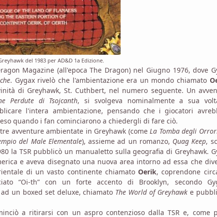
 Greyhawk del 1983 per AD&D 1a Edizione.
Dragon Magazine (all'epoca The Dragon) nel Giugno 1976, dove G
che
. Gygax rivelò che l'ambientazione era un mondo chiamato
O
ivinità di Greyhawk, St. Cuthbert, nel numero seguente. Un avve
ne Perdute di Tsojcanth
, si svolgeva nominalmente a sua volt
licare l'intera ambientazione, pensando che i giocatori avreb
preso quando i fan cominciarono a chiedergli di fare ciò.
altre avventure ambientate in Greyhawk (come
La Tomba degli Orror
Tempio del Male Elementale
), assieme ad un romanzo,
Quag Keep
, s
980 la TSR pubblicò un manualetto sulla geografia di Greyhawk. 
merica e aveva disegnato una nuova area intorno ad essa che div
orientale di un vasto continente chiamato
Oerik
, coprendone circ
ato “Oi-th” con un forte accento di Brooklyn, secondo Gyg
 ad un boxed set deluxe, chiamato
The World of Greyhawk
e pubbli
inciò a ritirarsi con un aspro contenzioso dalla TSR e, come p