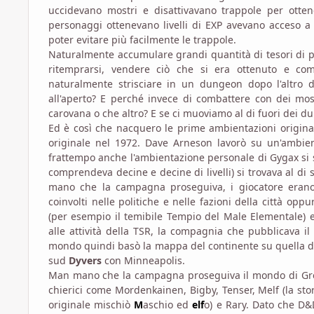
uccidevano mostri e disattivavano trappole per otte
personaggi ottenevano livelli di EXP avevano acceso a n
poter evitare più facilmente le trappole.
Naturalmente accumulare grandi quantità di tesori di p
ritemprarsi, vendere ciò che si era ottenuto e com
naturalmente strisciare in un dungeon dopo l'altro
all'aperto? E perché invece di combattere con dei mos
carovana o che altro? E se ci muoviamo al di fuori dei d
Ed è così che nacquero le prime ambientazioni original
originale nel 1972. Dave Arneson lavorò su un'ambi
frattempo anche l'ambientazione personale di Gygax si 
comprendeva decine e decine di livelli) si trovava al di
mano che la campagna proseguiva, i giocatore erano
coinvolti nelle politiche e nelle fazioni della città op
(per esempio il temibile Tempio del Male Elementale) e 
alle attività della TSR, la compagnia che pubblicava 
mondo quindi basò la mappa del continente su quella d
sud
Dyvers
con Minneapolis.
Man mano che la campagna proseguiva il mondo di Grey
chierici come Mordenkainen, Bigby, Tenser, Melf (la st
originale mischiò
M
aschio ed
elf
o) e Rary. Dato che D&