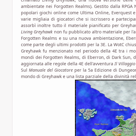
ambientate nei Forgotten Realms). Gestito dalla RPGA
popolari giochi online come Ultima Online, Everquest e 
varie migliaia di giocatori che si iscrissero e partec
assorbì inoltre tutto il materiale pianificato per Greyh
Living Greyhawk
non fu pubblicato altro materiale per l'
Forgotten Realms e su una nuova ambientazione, Eberr
come parte degli ultimi prodotti per la 3E. La WotC chius
Greyhawk fu menzionato nel periodo della 4E tra i mond
mondi dei Forgotten Realms, di Eberron, di Dark Sun, 
aggiornata alle regole della 4E dell'avventura
Il Villaggi
Sul
Manuale del Giocatore
per la 5a Edizione di Dungeons
mondo di Greyhawk e una lista parziale della divinità rel