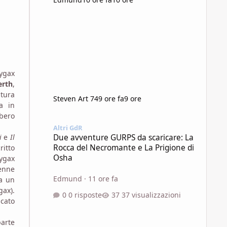
ygax
erth
,
ntura
Steven Art 74
9 ore fa
9 ore
a in
bero
Due avventure GURPS da scaricare: La Rocca del Necroman
Altri GdR
i
e
Il
Due avventure GURPS da scaricare: La
Rocca del Necromante e La Prigione di
critto
Osha
Gygax
enne
Edmund
·
11 ore fa
a un
ax).
0 risposte
37 visualizzazioni
cato
arte