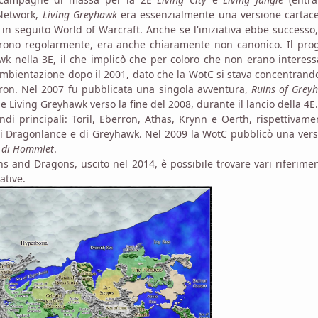
 Network,
Living Greyhawk
era essenzialmente una versione cartace
in seguito World of Warcraft. Anche se l'iniziativa ebbe successo
iparono regolarmente, era anche chiaramente non canonico. Il pro
awk nella 3E, il che implicò che per coloro che non erano interess
ambientazione dopo il 2001, dato che la WotC si stava concentrand
on. Nel 2007 fu pubblicata una singola avventura,
Ruins of Grey
e Living Greyhawk verso la fine del 2008, durante il lancio della 4E.
i principali: Toril, Eberron, Athas, Krynn e Oerth, rispettivame
di Dragonlance e di Greyhawk. Nel 2009 la WotC pubblicò una ver
o di Hommlet
.
 and Dragons, uscito nel 2014, è possibile trovare vari riferimen
ative.