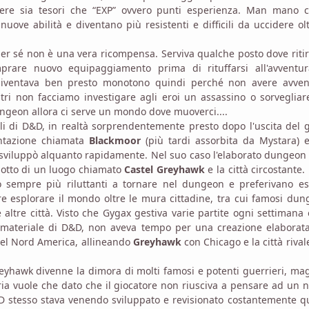
nere sia tesori che “EXP” ovvero punti esperienza. Man mano c
uove abilità e diventano più resistenti e difficili da uccidere ol
er sé non è una vera ricompensa. Serviva qualche posto dove ritir
prare nuovo equipaggiamento prima di rituffarsi all'avventur
 diventava ben presto monotono quindi perché non avere avven
tri non facciamo investigare agli eroi un assassino o sorveglia
ungeon allora ci serve un mondo dove muoverci....
i di D&D, in realtà sorprendentemente presto dopo l'uscita del 
entazione chiamata
Blackmoor
(più tardi assorbita da Mystara) 
sviluppò alquanto rapidamente. Nel suo caso l'elaborato dungeon
 sotto di un luogo chiamato
Castel Greyhawk
e la città circostante
 sempre più riluttanti a tornare nel dungeon e preferivano es
pure esplorare il mondo oltre le mura cittadine, tra cui famosi du
altre città. Visto che Gygax gestiva varie partite ogni settimana 
il materiale di D&D, non aveva tempo per una creazione elaborat
el Nord America, allineando
Greyhawk
con Chicago e la città rival
hawk divenne la dimora di molti famosi e potenti guerrieri, mag
oria vuole che dato che il giocatore non riusciva a pensare ad un
D stesso stava venendo sviluppato e revisionato costantemente q