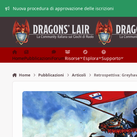
Vai al contenuto
Nuova procedura di approvazione delle iscrizioni
Home
Pubblicazioni
Forum
Risorse
Esplora
Supporto
Home
Pubblicazioni
Articoli
Retrospettiva: Greyh