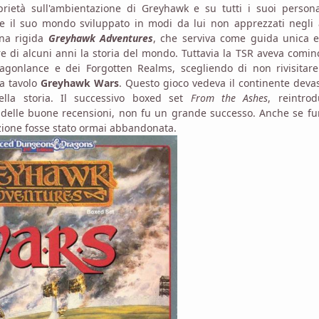
rietà sull'ambientazione di Greyhawk e su tutti i suoi persona
e il suo mondo sviluppato in modi da lui non apprezzati negli 
ina rigida
Greyhawk Adventures
, che serviva come guida unica e
e di alcuni anni la storia del mondo. Tuttavia la TSR aveva comin
agonlance e dei Forgotten Realms, scegliendo di non rivisitare
da tavolo
Greyhawk Wars
. Questo gioco vedeva il continente deva
lla storia. Il successivo boxed set
From the Ashes
, reintro
elle buone recensioni, non fu un grande successo. Anche se fu
tazione fosse stato ormai abbandonata.