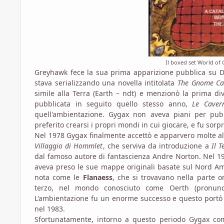
Il boxed set World of
Greyhawk fece la sua prima apparizione pubblica su 
stava serializzando una novella intitolata
The Gnome Ca
simile alla Terra (Earth – ndt) e menzionò la prima d
pubblicata in seguito quello stesso anno,
Le Caver
quell'ambientazione. Gygax non aveva piani per pubb
preferito crearsi i propri mondi in cui giocare, e fu sor
Nel 1978 Gygax finalmente accettò e apparvero molte 
Villaggio di Hommlet
, che serviva da introduzione a
Il 
dal famoso autore di fantascienza Andre Norton. Nel 1
aveva preso le sue mappe originali basate sul Nord A
nota come le
Flanaess
, che si trovavano nella parte 
terzo, nel mondo conosciuto come Oerth (pronunci
L'ambientazione fu un enorme successo e questo portò
nel 1983.
Sfortunatamente, intorno a questo periodo Gygax com