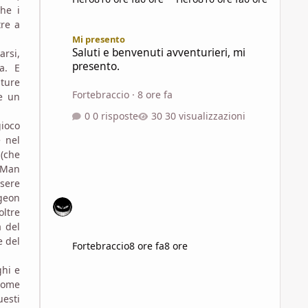
he i
tre a
Saluti e benvenuti avventurieri, mi presento.
Mi presento
Saluti e benvenuti avventurieri, mi
arsi,
presento.
a. E
ture
Fortebraccio
·
8 ore fa
re un
0 risposte
30 visualizzazioni
gioco
e nel
 (che
. Man
sere
ngeon
oltre
a del
e del
Fortebraccio
8 ore fa
8 ore
hi e
 nome
uesti