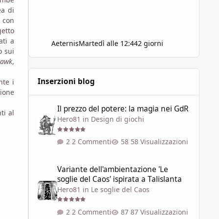
a di
, con
getto
ati a
Aeternis
Martedì alle 12:44
2 giorni
o sui
hawk
,
Inserzioni blog
nte i
sione
Il prezzo del potere: la magia nei GdR
Il prezzo del potere: la magia nei GdR
ti al
Hero81
in
Design di giochi
2 Commenti
58 Visualizzazioni
Variante dell'ambientazione 'Le soglie del Caos' ispirata a 
Variante dell'ambientazione 'Le
soglie del Caos' ispirata a Talislanta
Hero81
in
Le soglie del Caos
2 Commenti
87 Visualizzazioni