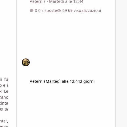
Aeternis
·
Martedì alle 12:44
0 risposte
69 visualizzazioni
n fu
Aeternis
Martedì alle 12:44
2 giorni
o e i
k. Le
rano
cinta
no al
nte”,
ambe