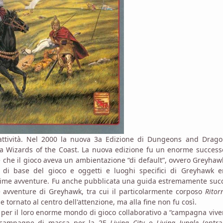
 attività. Nel 2000 la nuova 3a Edizione di Dungeons and Drago
la Wizards of the Coast. La nuova edizione fu un enorme success
re che il gioco aveva un ambientazione “di default”, ovvero Greyhaw
à di base del gioco e oggetti e luoghi specifici di Greyhawk e
prime avventure. Fu anche pubblicata una guida estremamente suc
ime avventure di Greyhawk, tra cui il particolarmente corposo
Ritor
tornato al centro dell'attenzione, ma alla fine non fu così.
er il loro enorme mondo di gioco collaborativo a “campagna vive
e campagne di massa per la 2E
Living City
e
Living Jungle
(entr