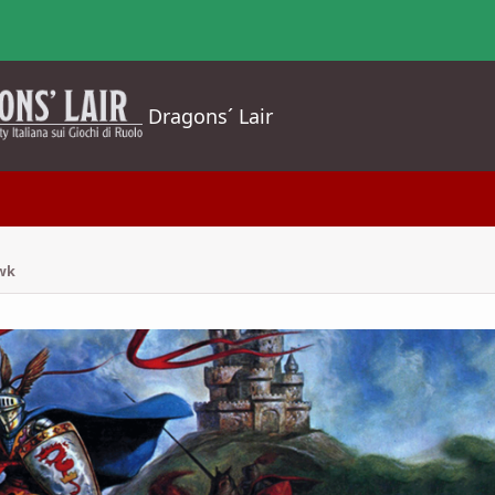
Dragons´ Lair
awk