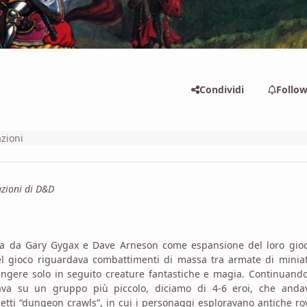
Condividi
Follo
azioni
azioni di D&D
ta da Gary Gygax e Dave Arneson come espansione del loro gioc
l gioco riguardava combattimenti di massa tra armate di miniat
giungere solo in seguito creature fantastiche e magia. Continuand
ava su un gruppo più piccolo, diciamo di 4-6 eroi, che anda
ddetti “dungeon crawls”, in cui i personaggi esploravano antiche ro