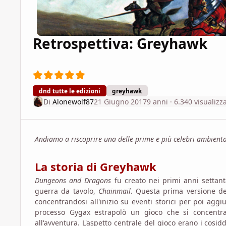
Retrospettiva: Greyhawk
dnd tutte le edizioni
greyhawk
Di
Alonewolf87
21 Giugno 2017
9 anni
· 6.340 visualizz
Andiamo a riscoprire una delle prime e più celebri ambient
La storia di Greyhawk
Dungeons and Dragons
fu creato nei primi anni settan
guerra da tavolo,
Chainmail
. Questa prima versione de
concentrandosi all'inizio su eventi storici per poi ag
processo Gygax estrapolò un gioco che si concentr
all'avventura. L'aspetto centrale del gioco erano i cosi