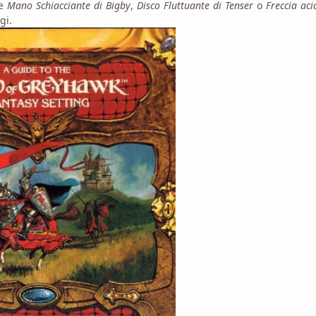
me
Mano Schiacciante di Bigby
,
Disco Fluttuante di Tenser
o
F
reccia aci
gi.