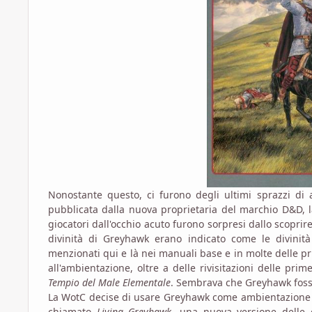
Nonostante questo, ci furono degli ultimi sprazzi di
pubblicata dalla nuova proprietaria del marchio D&D, 
giocatori dall'occhio acuto furono sorpresi dallo scopri
divinità di Greyhawk erano indicato come le divinit
menzionati qui e là nei manuali base e in molte delle 
all'ambientazione, oltre a delle rivisitazioni delle pr
Tempio del Male Elementale
. Sembrava che Greyhawk fosse 
La WotC decise di usare Greyhawk come ambientazione p
chiamato
Living Greyhawk
, una nuova versione dell