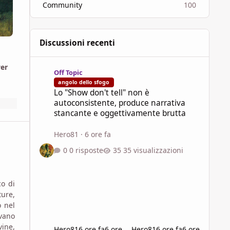
Community
100
Discussioni recenti
Lo "Show don't tell" non è autoconsistente, produce narra
wer
Off Topic
angolo dello sfogo
Lo "Show don't tell" non è
autoconsistente, produce narrativa
stancante e oggettivamente brutta
Hero81
·
6 ore fa
0 risposte
35 visualizzazioni
o di
ure,
o nel
vano
vine,
Hero81
6 ore fa
6 ore
Hero81
6 ore fa
6 ore