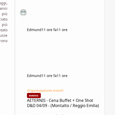
ggi,
anni
 più
ciato
 più
Edmund
11 ore fa
11 ore
stato
dusse
rono
Edmund
11 ore fa
11 ore
AETERNIS - Cena Buffet + One Shot D&D 04/09 - (Montalto 
Organizzazione eventi
evento
AETERNIS - Cena Buffet + One Shot
D&D 04/09 - (Montalto / Reggio Emilia)