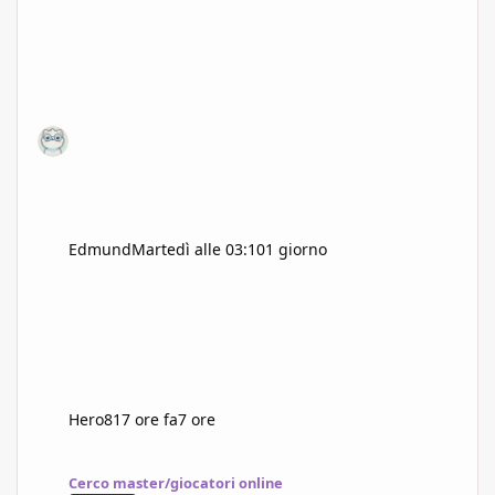
Edmund
Martedì alle 03:10
1 giorno
Hero81
7 ore fa
7 ore
I Custodi del Sangue Antico
Cerco master/giocatori online