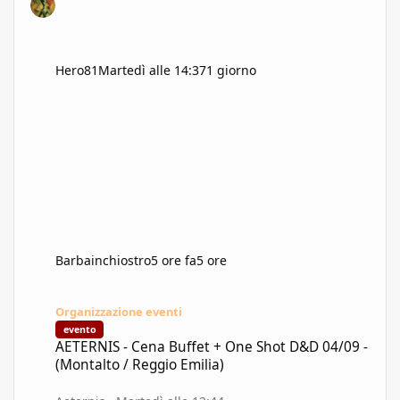
Hero81
Martedì alle 14:37
1 giorno
Barbainchiostro
5 ore fa
5 ore
AETERNIS - Cena Buffet + One Shot D&D 04/09 - (Montalto / Regg
Organizzazione eventi
evento
AETERNIS - Cena Buffet + One Shot D&D 04/09 -
(Montalto / Reggio Emilia)