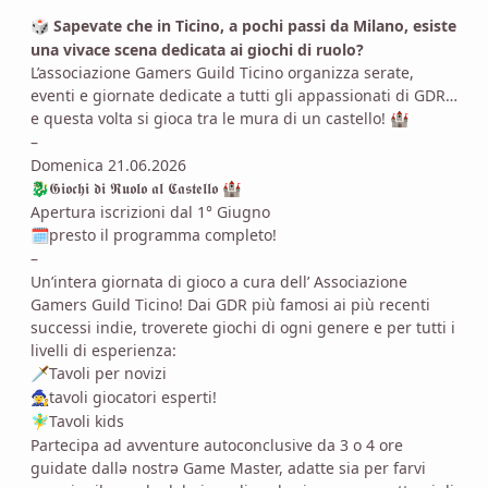
Sapevate che in Ticino, a pochi passi da Milano, esiste
🎲
una vivace scena dedicata ai giochi di ruolo?
L’associazione Gamers Guild Ticino organizza serate,
eventi e giornate dedicate a tutti gli appassionati di GDR…
e questa volta si gioca tra le mura di un castello!
🏰
–
Domenica 21.06.2026
𝕲𝖎𝖔𝖈𝖍𝖎 𝖉𝖎 𝕽𝖚𝖔𝖑𝖔 𝖆𝖑 𝕮𝖆𝖘𝖙𝖊𝖑𝖑𝖔
🐉
🏰
Apertura iscrizioni dal 1° Giugno
presto il programma completo!
🗓️
–
Un’intera giornata di gioco a cura dell’ Associazione
Gamers Guild Ticino! Dai GDR più famosi ai più recenti
successi indie, troverete giochi di ogni genere e per tutti i
livelli di esperienza:
Tavoli per novizi
🗡️
tavoli giocatori esperti!
🧙‍♀️
Tavoli kids
🧚‍♂️
Partecipa ad avventure autoconclusive da 3 o 4 ore
guidate dallə nostrə Game Master, adatte sia per farvi