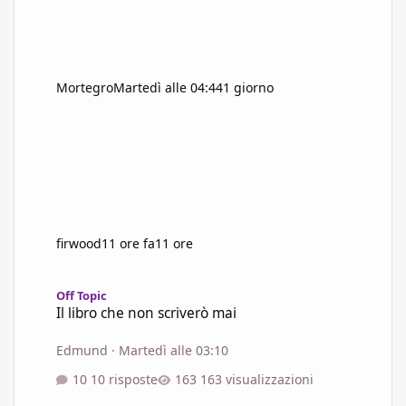
Mortegro
Martedì alle 04:44
1 giorno
firwood
11 ore fa
11 ore
Il libro che non scriverò mai
Off Topic
Il libro che non scriverò mai
Edmund
·
Martedì alle 03:10
10 risposte
163 visualizzazioni