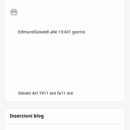
Edmund
Giovedì alle 13:43
1 giorno
Steven Art 74
11 ore fa
11 ore
Inserzioni blog
Il prezzo del potere: la magia nei GdR