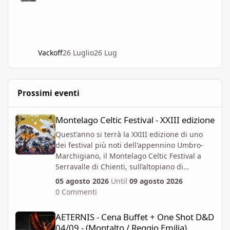
Vackoff
26 Luglio
26 Lug
Prossimi eventi
Montelago Celtic Festival - XXIII edizione
Montelago Celtic Festival - XXIII edizione
Quest'anno si terrà la XXIII edizione di uno
dei festival più noti dell'appennino Umbro-
Marchigiano, il Montelago Celtic Festival a
Serravalle di Chienti, sull’altopiano di
Colfiorito in provincia di Macerata.
05 agosto 2026
Until
09 agosto 2026
https://www.montelagocelticfestival.it/
0 Commenti
Il festiva è pensato per far vivere un
AETERNIS - Cena Buffet + One Shot D&D 04/09 - (Montalto / Regg
esperienza immersiva a chi vi partecipa,
AETERNIS - Cena Buffet + One Shot D&D
tantochè I biglietti attualmente disponibili
04/09 - (Montalto / Reggio Emilia)