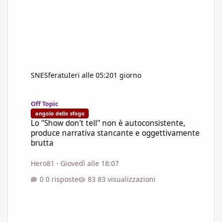
SNESferatu
Ieri alle 05:20
1 giorno
Lo "Show don't tell" non è autoconsistente, produce narrativa s
Off Topic
angolo dello sfogo
Lo "Show don't tell" non è autoconsistente,
produce narrativa stancante e oggettivamente
brutta
Hero81
·
Giovedì alle 18:07
0 risposte
83 visualizzazioni