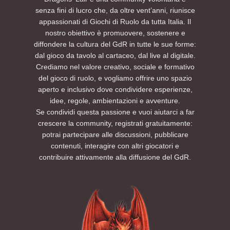
programma quest'anno con il fine di
tuo gruppo: penseremo noi a organizzare i
senza fini di lucro che, da oltre vent’anni, riunisce
intrecciare letteratura, mito, ecologia,
tavoli e a farvi entrare subito nell’atmosfera.
appassionati di Giochi di Ruolo da tutta Italia. Il
fumetto, poesia, filosofia e performance in un
La sessione sarà singola e autoconclusiva,
nostro obiettivo è promuovere, sostenere e
unico spazio culturale. Saranno infatti
quindi non è necessario aver partecipato ad
diffondere la cultura del GdR in tutte le sue forme:
presenti molti laboratori e attività didattiche
altri eventi AETERNIS per godersi la storia
dal gioco da tavolo al cartaceo, dal live al digitale.
molto interessanti.
dall’inizio alla fine.
Crediamo nel valore creativo, sociale e formativo
Degno di nota per i membri di D'L che
Per ulteriori informazioni consultate la
del gioco di ruolo, e vogliamo offrire uno spazio
vorranno parteciparvi è il padiglione
sezione FAQ di questo evento. Per esigenze
aperto e inclusivo dove condividere esperienze,
nominato Tenda dei Giochi (The Riddle Pit).
particolari è possibile contattarci tramite i
idee, regole, ambientazioni e avventure.
Quest'area è dedicata alle attività di gioco,
nostri canali social.
Se condividi questa passione e vuoi aiutarci a far
dove esperti e neofiti potranno cimentarsi in
Non vediamo l’ora di vedervi lì.
sessioni multi-tavolo, partecipare a workshop
Preparatevi a tirare l’iniziativa: tra tortelli,
crescere la community, registrati gratuitamente:
tematici, provare nuovi giochi in apposite
colline e oscurità… la missione sta per
potrai partecipare alle discussioni, pubblicare
sessioni dimostrative, chiacchierare e
cominciare.
contenuti, interagire con altri giocatori e
divertirsi.
PRENOTA UN POSTO AL TAVOLO SUL NOSTRO
contribuire attivamente alla diffusione del GdR.
EVENTBRITE
Per restare aggiornati sulle prossime sessioni
ed eventi futuri, seguite AETERNIS sui social e
su Eventbrite per ricevere le notifiche di
apertura delle nuove iscrizioni.