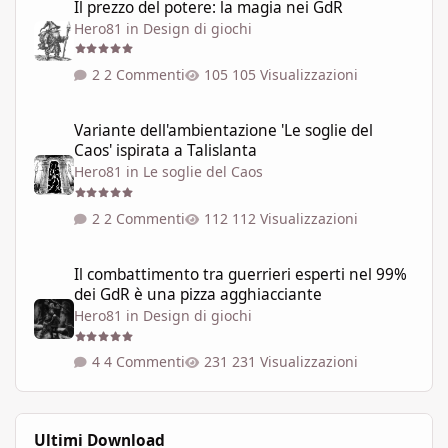
Il prezzo del potere: la magia nei GdR
Hero81
in
Design di giochi
2 Commenti
105 Visualizzazioni
Variante dell'ambientazione 'Le soglie del Caos' ispirata a Talisla
Variante dell'ambientazione 'Le soglie del
Caos' ispirata a Talislanta
Hero81
in
Le soglie del Caos
2 Commenti
112 Visualizzazioni
Il combattimento tra guerrieri esperti nel 99% dei GdR è una pi
Il combattimento tra guerrieri esperti nel 99%
dei GdR è una pizza agghiacciante
Hero81
in
Design di giochi
4 Commenti
231 Visualizzazioni
Ultimi Download