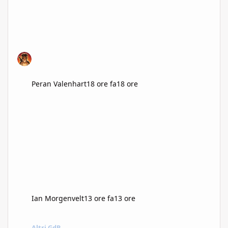
Peran Valenhart
18 ore fa
18 ore
Ian Morgenvelt
13 ore fa
13 ore
Vampiri: La Masquerade V6 si mostra in Alpha
Altri GdR