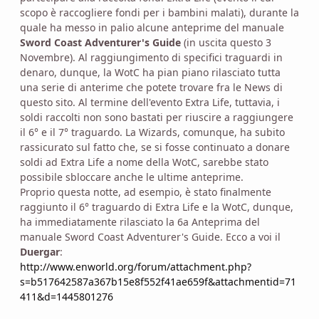
scopo è raccogliere fondi per i bambini malati), durante la
quale ha messo in palio alcune anteprime del manuale
Sword Coast Adventurer's Guide
(in uscita questo 3
Novembre). Al raggiungimento di specifici traguardi in
denaro, dunque, la WotC ha pian piano rilasciato tutta
una serie di anterime che potete trovare fra le News di
questo sito. Al termine dell'evento Extra Life, tuttavia, i
soldi raccolti non sono bastati per riuscire a raggiungere
il 6° e il 7° traguardo. La Wizards, comunque, ha subito
rassicurato sul fatto che, se si fosse continuato a donare
soldi ad Extra Life a nome della WotC, sarebbe stato
possibile sbloccare anche le ultime anteprime.
Proprio questa notte, ad esempio, è stato finalmente
raggiunto il 6° traguardo di Extra Life e la WotC, dunque,
ha immediatamente rilasciato la 6a Anteprima del
manuale Sword Coast Adventurer's Guide. Ecco a voi il
Duergar
:
http://www.enworld.org/forum/attachment.php?
s=b517642587a367b15e8f552f41ae659f&attachmentid=71
411&d=1445801276