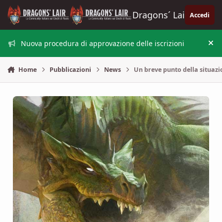
Vai al contenuto
Dragons´ Lair
Accedi
Nuova procedura di approvazione delle iscrizioni
Nas
Home
Pubblicazioni
News
Un breve punto della situaz