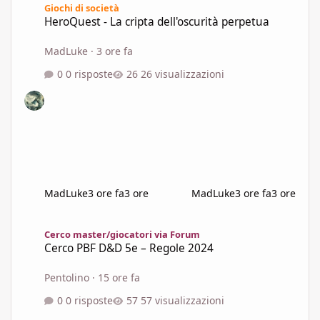
Giochi di società
HeroQuest - La cripta dell'oscurità perpetua
MadLuke
·
3 ore fa
0 risposte
26 visualizzazioni
MadLuke
3 ore fa
3 ore
MadLuke
3 ore fa
3 ore
Cerco PBF D&D 5e – Regole 2024
Cerco master/giocatori via Forum
Cerco PBF D&D 5e – Regole 2024
Pentolino
·
15 ore fa
0 risposte
57 visualizzazioni