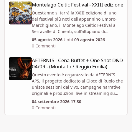
Montelago Celtic Festival - XXIII edizione
Montelago Celtic Festival - XXIII edizione
Quest'anno si terrà la XXIII edizione di uno
dei festival più noti dell'appennino Umbro-
Marchigiano, il Montelago Celtic Festival a
Serravalle di Chienti, sull’altopiano di
Colfiorito in provincia di Macerata.
05 agosto 2026
Until
09 agosto 2026
https://www.montelagocelticfestival.it/
0 Commenti
Il festiva è pensato per far vivere un
AETERNIS - Cena Buffet + One Shot D&D 04/09 - (Montalto / Regg
esperienza immersiva a chi vi partecipa,
AETERNIS - Cena Buffet + One Shot D&D
tantochè I biglietti attualmente disponibili
04/09 - (Montalto / Reggio Emilia)
permettono l'accesso per almeno due giorni
consecutivi. E' attiva la prevendita Spring
Questo evento è organizzato da AETERNIS
Offer, che mette a disposizione dal 6 Aprile al
APS, il progetto dedicato al Gioco di Ruolo che
12 Giugno un numero massimo biglietti 4000.
unisce sessioni dal vivo, campagne narrative
Al momento i prezzi per la prevendita sono i
originali e produzioni live in streaming su
seguenti:
Twitch.
04 settembre 2026 17:30
Abbonamento x 1 persona per 4gg - 82 EUR +
Vi aspettiamo per un Evento Speciale: Cena
0 Commenti
commissioni - Accesso valido per tutta la
Buffet + One-Shot di Dungeons & Dragons 5E
durata del Festival, comprensivo di
ambientata a Viremor, il nostro mondo Dark
campeggio, da Mercoledì 05 Agosto a
Fantasy originale.
Domenica 09 Agosto.
L’Evento si svolgerà presso il B&B Luci nel