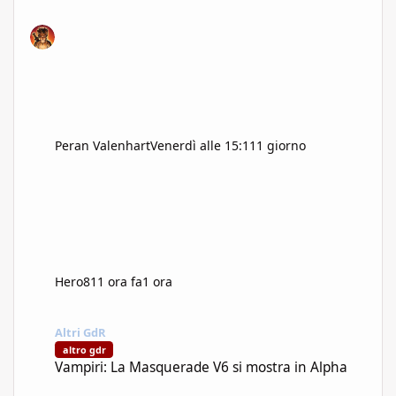
Peran Valenhart
Venerdì alle 15:11
1 giorno
Hero81
1 ora fa
1 ora
Vampiri: La Masquerade V6 si mostra in Alpha
Altri GdR
altro gdr
Vampiri: La Masquerade V6 si mostra in Alpha