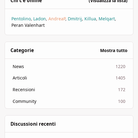
Chi c'è online
(Visualizza la lista)
Pentolino
Ladon
AndreaP
Dmitrij
Killua
Melqart
Peran Valenhart
Categorie
Mostra tutto
News
1220
Articoli
1405
Recensioni
172
Community
100
Discussioni recenti
HeroQuest - La cripta dell'oscurità perpetua