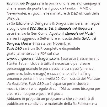
Tirannia dei Draghi
sarà la prima di una serie di campagne
che faranno da ponte tra il gioco da tavolo, il MMO di
Neverwinter, e i giochi e le miniature di D&D ufficiali della
WizKids.
La 5a Edizione di Dungeons & Dragons arriverà nei negozi
a Luglio con il
D&D Starter Set
. Il
Manuale del Giocatore
uscirà entro la Gen Con di Agosto, il
Manuale dei Mostri
arriverà ruggendo a Settembre e l'uscita della
Guida del
Dungeon Master
è fissata per Novembre.
Basic D&D
sarà un GdR completo e disponibile
gratuitamente come PDF sul sito
www.dungeonsanddragons.com
. Esso uscirà assieme allo
Starter Set e includerà tutto il necessario per creare
personaggi usando le più classiche tra classi (chierico,
guerriero, ladro e mago) e razze (nano, elfo, halfling,
umano) e portarli fino a livello 20. Con l'uscita del
Manuale
del Giocatore
,
Basic D&D
sarà espanso per includere i
mostri, i tesori e le regole di cui i DM avranno bisogno per
creare campagne e gestire il gioco.
Abbiamo in progetto un programma che consentirà di
pubblicare e condividere materiale della 5a Edizione ma