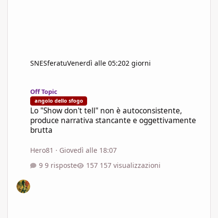
SNESferatu
Venerdì alle 05:20
2 giorni
Lo "Show don't tell" non è autoconsistente, produce narrativa s
Off Topic
angolo dello sfogo
Lo "Show don't tell" non è autoconsistente,
produce narrativa stancante e oggettivamente
brutta
Hero81
·
Giovedì alle 18:07
9 risposte
157 visualizzazioni