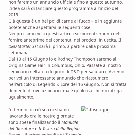
non faremo un annuncio ufficiale fino a questo autunno.
L'idea sarà di lanciare questo programma all'inizio del
2015.
Già questa è un bel po' di carne al fuoco – e in aggiunta
potete anche aspettarvi le seguenti cose:
Nei prossimi mesi questi articoli si concentreranno nel
fornire anteprime dei contenuti nei prodotti in uscita. Il
D&D Starter Set
sarà il primo, a partire dalla prossima
settimana.
Dal 13 al 15 Giugno io e Rodney Thompson saremo al
Origins Game Fair in Columbus, Ohio. Passate al nostro
seminario nell'area di gioco di D&D per salutarci. Avremo
per voi un interessante annuncio che riassumerò
nell'articolo di Legends & Lore del 16 Giugno. Non si tratta
di niente di rivoluzionario, ma è qualcosa che mi intriga
ugualmente.
In termini di ciò su cui stiamo
lavorando ora le nostre giornate
sono spese finalizzando il
Manuale
del Giocatore
e
Il Tesoro della Regina
Drago
– il primo episodio di
Tirannia