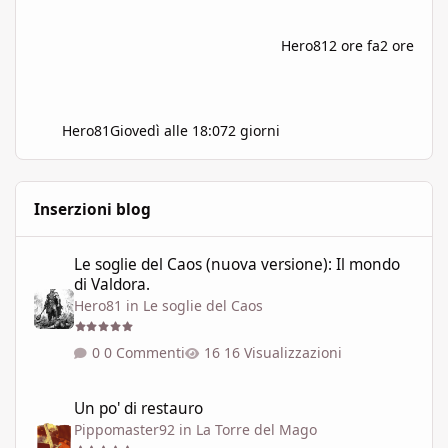
Hero81
2 ore fa
2 ore
Hero81
Giovedì alle 18:07
2 giorni
Inserzioni blog
Le soglie del Caos (nuova versione): Il mondo di Valdora.
Le soglie del Caos (nuova versione): Il mondo
di Valdora.
Hero81
in
Le soglie del Caos
0 Commenti
16 Visualizzazioni
Un po' di restauro
Un po' di restauro
Pippomaster92
in
La Torre del Mago