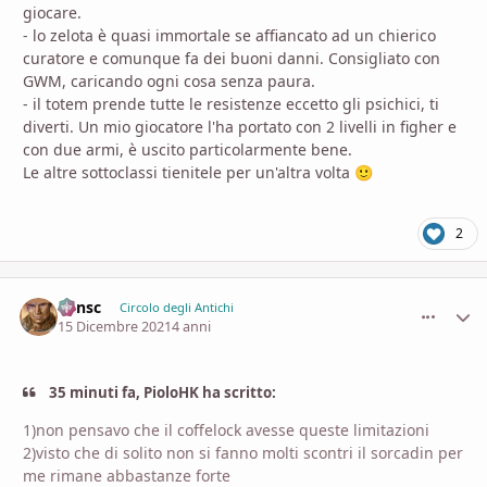
giocare.
- lo zelota è quasi immortale se affiancato ad un chierico
curatore e comunque fa dei buoni danni. Consigliato con
GWM, caricando ogni cosa senza paura.
- il totem prende tutte le resistenze eccetto gli psichici, ti
diverti. Un mio giocatore l'ha portato con 2 livelli in figher e
con due armi, è uscito particolarmente bene.
Le altre sottoclassi tienitele per un'altra volta
🙂
2
Minsc
comment_
Stati
Circolo degli Antichi
15 Dicembre 2021
4 anni
35 minuti fa, PioloHK ha scritto:
1)non pensavo che il coffelock avesse queste limitazioni
2)visto che di solito non si fanno molti scontri il sorcadin per
me rimane abbastanze forte