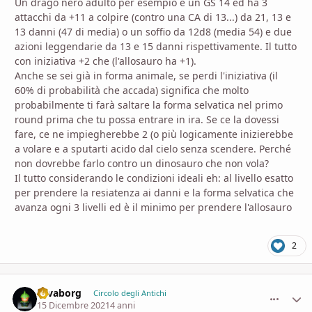
Un drago nero adulto per esempio è un GS 14 ed ha 3
attacchi da +11 a colpire (contro una CA di 13...) da 21, 13 e
13 danni (47 di media) o un soffio da 12d8 (media 54) e due
azioni leggendarie da 13 e 15 danni rispettivamente. Il tutto
con iniziativa +2 che (l'allosauro ha +1).
Anche se sei già in forma animale, se perdi l'iniziativa (il
60% di probabilità che accada) significa che molto
probabilmente ti farà saltare la forma selvatica nel primo
round prima che tu possa entrare in ira. Se ce la dovessi
fare, ce ne impiegherebbe 2 (o più logicamente inizierebbe
a volare e a sputarti acido dal cielo senza scendere. Perché
non dovrebbe farlo contro un dinosauro che non vola?
Il tutto considerando le condizioni ideali eh: al livello esatto
per prendere la resiatenza ai danni e la forma selvatica che
avanza ogni 3 livelli ed è il minimo per prendere l'allosauro
2
savaborg
comment_
Stati
Circolo degli Antichi
15 Dicembre 2021
4 anni