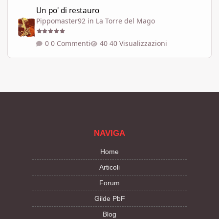
Un po' di restauro
Un po' di restauro
Pippomaster92
in
La Torre del Mago
0 Commenti
40 Visualizzazioni
NAVIGA
Home
Articoli
Forum
Gilde PbF
Blog