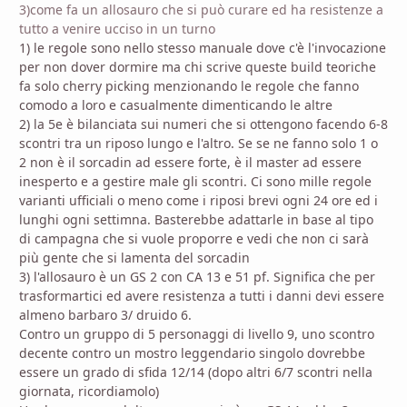
3)come fa un allosauro che si può curare ed ha resistenze a
tutto a venire ucciso in un turno
1) le regole sono nello stesso manuale dove c'è l'invocazione
per non dover dormire ma chi scrive queste build teoriche
fa solo cherry picking menzionando le regole che fanno
comodo a loro e casualmente dimenticando le altre
2) la 5e è bilanciata sui numeri che si ottengono facendo 6-8
scontri tra un riposo lungo e l'altro. Se se ne fanno solo 1 o
2 non è il sorcadin ad essere forte, è il master ad essere
inesperto e a gestire male gli scontri. Ci sono mille regole
varianti ufficiali o meno come i riposi brevi ogni 24 ore ed i
lunghi ogni settimna. Basterebbe adattarle in base al tipo
di campagna che si vuole proporre e vedi che non ci sarà
più gente che si lamenta del sorcadin
3) l'allosauro è un GS 2 con CA 13 e 51 pf. Significa che per
trasformartici ed avere resistenza a tutti i danni devi essere
almeno barbaro 3/ druido 6.
Contro un gruppo di 5 personaggi di livello 9, uno scontro
decente contro un mostro leggendario singolo dovrebbe
essere un grado di sfida 12/14 (dopo altri 6/7 scontri nella
giornata, ricordiamolo)