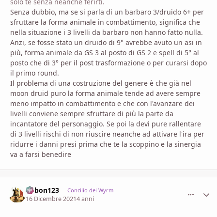
solo te senza neanche ferirti.
Senza dubbio, ma se si parla di un barbaro 3/druido 6+ per
sfruttare la forma animale in combattimento, significa che
nella situazione i 3 livelli da barbaro non hanno fatto nulla.
Anzi, se fosse stato un druido di 9° avrebbe avuto un asi in
più, forma animale da GS 3 al posto di GS 2 e
spell di 5° al
posto che di 3° per il post trasformazione o per curarsi dopo
il primo round.
Il problema di una costruzione del genere è che già nel
moon druid puro la forma animale tende ad avere sempre
meno impatto in combattimento e che con l'avanzare dei
livelli conviene sempre sfruttare di più la parte da
incantatore del personaggio. Se poi la devi pure rallentare
di 3 livelli rischi di non riuscire neanche ad attivare l'ira per
ridurre i danni presi prima che te la scoppino e la sinergia
va a farsi benedire
bobon123
comment_
Stati
Concilio dei Wyrm
16 Dicembre 2021
4 anni