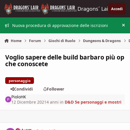
Vai al contenuto
Dragons´ Lair
Accedi
Nuova procedura di approvazione delle iscrizioni
Nas
Home
Forum
Giochi di Ruolo
Dungeons & Dragons
Voglio sapere delle build barbaro più op
che conoscete
personaggio
Condividi
Follower
PioloHK
12 Dicembre 2021
4 anni
in
D&D 5e personaggi e mostri