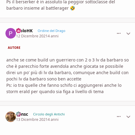
Ps il berserker è in assoluto la peggior sottoclasse del
barbaro insieme al battlerager
🤣
PioloHK
comment_
Stati
Ordine del Drago
12 Dicembre 2021
4 anni
AUTORE
anche se come build un guerriero con 2 o 3 lv da barbaro so
che è parecchio forte avendola anche giocata se possibile
direi un po' più di lv da barbaro, comunque anche build con
pochi lv da barbaro sono ben accette
Ps: io tra quelle che fanno schifo ci aggiungerei anche lo
storm erald per quando sia figa a livello di tema
Minsc
comment_
Stati
Circolo degli Antichi
13 Dicembre 2021
4 anni