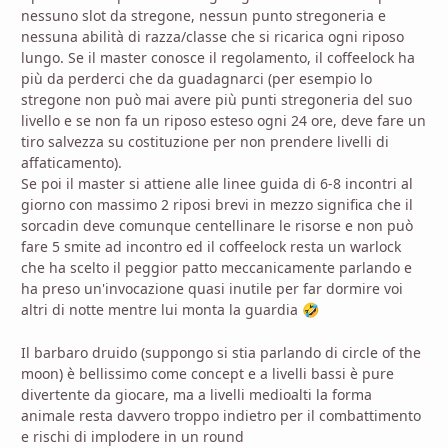
nessuno slot da stregone, nessun punto stregoneria e
nessuna abilità di razza/classe che si ricarica ogni riposo
lungo. Se il master conosce il regolamento, il coffeelock ha
più da perderci che da guadagnarci (per esempio lo
stregone non può mai avere più punti stregoneria del suo
livello e se non fa un riposo esteso ogni 24 ore, deve fare un
tiro salvezza su costituzione per non prendere livelli di
affaticamento).
Se poi il master si attiene alle linee guida di 6-8 incontri al
giorno con massimo 2 riposi brevi in mezzo significa che il
sorcadin deve comunque centellinare le risorse e non può
fare 5 smite ad incontro ed il coffeelock resta un warlock
che ha scelto il peggior patto meccanicamente parlando e
ha preso un'invocazione quasi inutile per far dormire voi
altri di notte mentre lui monta la guardia
🤣
Il barbaro druido (suppongo si stia parlando di circle of the
moon) è bellissimo come concept e a livelli bassi è pure
divertente da giocare, ma a livelli medioalti la forma
animale resta davvero troppo indietro per il combattimento
e rischi di implodere in un round