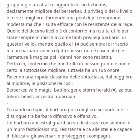
grappling e un attacco aggiuntivo con la bonus,
decisamente migliore del berserker. Il privilegio del 6 livello
è forse il migliore, fornendo una pool di pf temporanei
modesta ma che risulta efficace con le resistenze della rage.
Quello del decimo livello è di contorno ma risulta utile per
stare sempre in mischia (come tanti privilegi barbarici di
questo livello), mentre quello al 14 può sembrare irrisorio
ma un barbaro viene colpito spesso, non è cosi male (se
l'armatura è magica poi i danni non sono resistiti).
Detto ciò, confermo che non brilla in nessun punto e non è
certo la sottoclasse migliore, tuttavia ha un suo onore.
Facendo una rapida classifica delle sottoclassi, dal peggiore
al migliore, le posizionerei cosi:
Berserker, wild magic, battlerager e storm herald (=), zelota,
totem, beast, ancestral guardian.
-
Tornando in topic, il barbaro puro migliore secondo me si
distingue tra barbaro difensivo e offensivo.
Un barbaro ancestral guardian su destrezza con sentinel è
un muro fastidiosissimo, resistenza e ca alle stelle e capace
di bloccare gli avversari e proteggere i compagni.