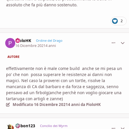
assoluto che fa più danno sostenuto.
2
PioloHK
comment_
Stati
Ordine del Drago
16 Dicembre 2021
4 anni
AUTORE
effettivamente non è male come build anche se mi pesa un
po' che non possa superare le resistenze ai danni non
magici. Nel caso la proverei con un tortle, risolve la
mancanza di CA dal barbaro e da forza e saggezza, senno
pensavo ad un firbolg(anche perchè non voglio giocare una
tartaruga con artigli e zanne)
Modificato
16 Dicembre 2021
4 anni
da PioloHK
bobon123
comment_
Stati
Concilio dei Wyrm