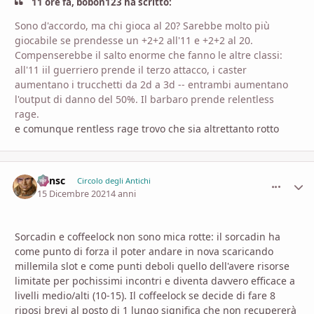
11 ore fa, bobon123 ha scritto:
Sono d'accordo, ma chi gioca al 20? Sarebbe molto più
giocabile se prendesse un +2+2 all'11 e +2+2 al 20.
Compenserebbe il salto enorme che fanno le altre classi:
all'11 iil guerriero prende il terzo attacco, i caster
aumentano i trucchetti da 2d a 3d -- entrambi aumentano
l'output di danno del 50%. Il barbaro prende relentless
rage.
e comunque rentless rage trovo che sia altrettanto rotto
Minsc
comment_
Stati
Circolo degli Antichi
15 Dicembre 2021
4 anni
Sorcadin e coffeelock non sono mica rotte: il sorcadin ha
come punto di forza il poter andare in nova scaricando
millemila slot e come punti deboli quello dell'avere risorse
limitate per pochissimi incontri e diventa davvero efficace a
livelli medio/alti (10-15). Il coffeelock se decide di fare 8
riposi brevi al posto di 1 lungo significa che non recupererà