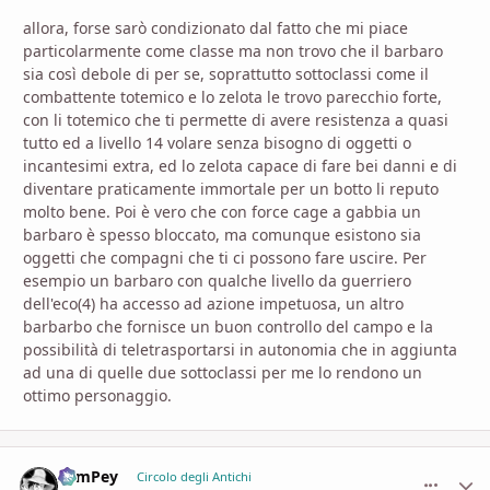
allora, forse sarò condizionato dal fatto che mi piace
particolarmente come classe ma non trovo che il barbaro
sia così debole di per se, soprattutto sottoclassi come il
combattente totemico e lo zelota le trovo parecchio forte,
con li totemico che ti permette di avere resistenza a quasi
tutto ed a livello 14 volare senza bisogno di oggetti o
incantesimi extra, ed lo zelota capace di fare bei danni e di
diventare praticamente immortale per un botto li reputo
molto bene. Poi è vero che con force cage a gabbia un
barbaro è spesso bloccato, ma comunque esistono sia
oggetti che compagni che ti ci possono fare uscire. Per
esempio un barbaro con qualche livello da guerriero
dell'eco(4) ha accesso ad azione impetuosa, un altro
barbarbo che fornisce un buon controllo del campo e la
possibilità di teletrasportarsi in autonomia che in aggiunta
ad una di quelle due sottoclassi per me lo rendono un
ottimo personaggio.
SamPey
comment_
Stati
Circolo degli Antichi