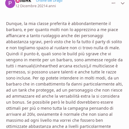
PioloHK
comment_
Stati
Ordine del Drago
12 Dicembre 2021
4 anni
Dunque, la mia classe preferita è abbondantemente il
barbaro, e per quanto molti non lo apprezzino a me piace
affiancare a tanto ruolaggio anche dei personaggi
abbastanza sgravi, però visto che lo fa tutto il party di solito
e non togliamo spazio al ruolare non ci trovo nulla di male.
Quindi il punto è, quali sono le build più sgrave che vi
vengono in mente per un barbaro, sono ammesse regole da
tutti i manuali(Unhearthed arcana esclusi),il multiclasse è
permesso, si possono usare talenti e anche tutte le razze
sono incluse. Per op potete intendere in molti modi, da un
barbaro che in combattimento fa danni particolarmente alti,
ad un tank che protegge, ad un personaggio che non riesce
ad ammazzare ed anche la versabilità extra la si considera
un bonus. Se possibile però le build dovrebbero essere
ottimali per più o meno tutta la campagna pensando di
arrivare al 20lv, ovviamente è normale che non siano al
massimo ad ogni livello ma vorrei che fossero ben
ottimizzate abbastanza anche a livelli particolarmente