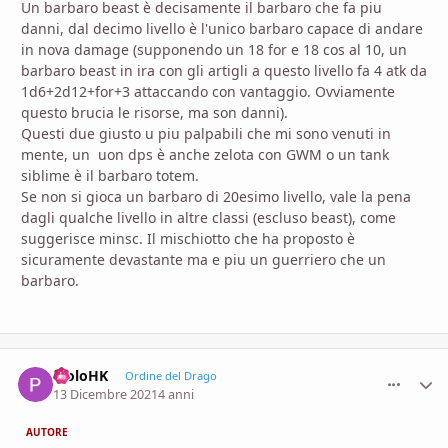
Un barbaro beast è decisamente il barbaro che fa piu
danni, dal decimo livello è l'unico barbaro capace di andare
in nova damage (supponendo un 18 for e 18 cos al 10, un
barbaro beast in ira con gli artigli a questo livello fa 4 atk da
1d6+2d12+for+3 attaccando con vantaggio. Ovviamente
questo brucia le risorse, ma son danni).
Questi due giusto u piu palpabili che mi sono venuti in
mente, un uon dps è anche zelota con GWM o un tank
siblime è il barbaro totem.
Se non si gioca un barbaro di 20esimo livello, vale la pena
dagli qualche livello in altre classi (escluso beast), come
suggerisce minsc. Il mischiotto che ha proposto è
sicuramente devastante ma e piu un guerriero che un
barbaro.
PioloHK
comment_
Stati
Ordine del Drago
13 Dicembre 2021
4 anni
AUTORE