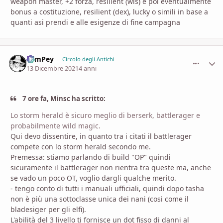
weapon master, +2 forza, resilient (wis) e poi eventualmente
bonus a costituzione, resilient (dex), lucky o simili in base a
quanti asi prendi e alle esigenze di fine campagna
SamPey
comment_
Stati
Circolo degli Antichi
13 Dicembre 2021
4 anni
7 ore fa, Minsc ha scritto:
Lo storm herald è sicuro meglio di berserk, battlerager e
probabilmente wild magic.
Qui devo dissentire, in quanto tra i citati il battlerager
compete con lo storm herald secondo me.
Premessa: stiamo parlando di build "OP" quindi
sicuramente il battlerager non rientra tra queste ma, anche
se vado un poco OT, voglio dargli qualche merito.
- tengo conto di tutti i manuali ufficiali, quindi dopo tasha
non è più una sottoclasse unica dei nani (cosi come il
bladesiger per gli elfi).
L'abilità del 3 livello ti fornisce un dot fisso di danni al