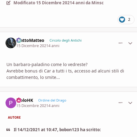
Modificato
15 Dicembre 2021
4 anni
da Minsc
2
MattoMatteo
comment_
Stati
Circolo degli Antichi
15 Dicembre 2021
4 anni
Un barbaro-paladino come lo vedreste?
Avrebbe bonus di Car a tutti i ts, accesso ad alcuni stili di
combattimento, lo smite...
PioloHK
comment_
Stati
Ordine del Drago
15 Dicembre 2021
4 anni
AUTORE
Il 14/12/2021 at 10:47, bobon123 ha scritto: