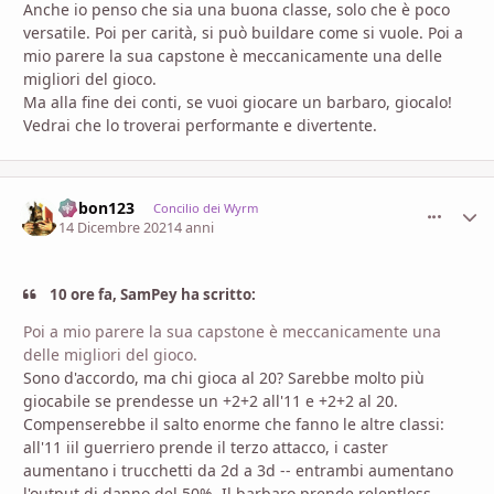
Anche io penso che sia una buona classe, solo che è poco
versatile. Poi per carità, si può buildare come si vuole. Poi a
mio parere la sua capstone è meccanicamente una delle
migliori del gioco.
Ma alla fine dei conti, se vuoi giocare un barbaro, giocalo!
Vedrai che lo troverai performante e divertente.
bobon123
comment_
Stati
Concilio dei Wyrm
14 Dicembre 2021
4 anni
10 ore fa, SamPey ha scritto:
Poi a mio parere la sua capstone è meccanicamente una
delle migliori del gioco.
Sono d'accordo, ma chi gioca al 20? Sarebbe molto più
giocabile se prendesse un +2+2 all'11 e +2+2 al 20.
Compenserebbe il salto enorme che fanno le altre classi:
all'11 iil guerriero prende il terzo attacco, i caster
aumentano i trucchetti da 2d a 3d -- entrambi aumentano
l'output di danno del 50%. Il barbaro prende relentless