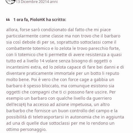
13 Dicembre 2021
4 anni
1 ora fa, PioloHK ha scritto:
allora, forse sarò condizionato dal fatto che mi piace
particolarmente come classe ma non trovo che il barbaro
sia così debole di per se, soprattutto sottoclassi come il
combattente totemico e lo zelota le trovo parecchio forte,
con li totemico che ti permette di avere resistenza a quasi
tutto ed a livello 14 volare senza bisogno di oggetti o
incantesimi extra, ed lo zelota capace di fare bei danni e di
diventare praticamente immortale per un botto li reputo
molto bene. Poi è vero che con force cage a gabbia un
barbaro è spesso bloccato, ma comunque esistono sia
oggetti che compagni che ti ci possono fare uscire. Per
esempio un barbaro con qualche livello da guerriero
dell'eco(4) ha accesso ad azione impetuosa, un altro
barbarbo che fornisce un buon controllo del campo e la
possibilità di teletrasportarsi in autonomia che in aggiunta
ad una di quelle due sottoclassi per me lo rendono un
ottimo personaggio.