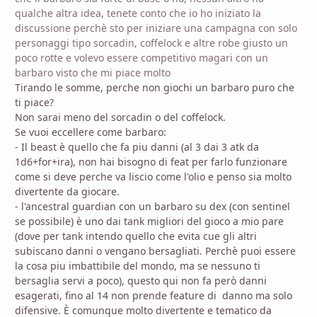
qualche altra idea, tenete conto che io ho iniziato la
discussione perchè sto per iniziare una campagna con solo
personaggi tipo sorcadin, coffelock e altre robe giusto un
poco rotte e volevo essere competitivo magari con un
barbaro visto che mi piace molto
Tirando le somme, perche non giochi un barbaro puro che
ti piace?
Non sarai meno del sorcadin o del coffelock.
Se vuoi eccellere come barbaro:
- Il beast è quello che fa piu danni (al 3 dai 3 atk da
1d6+for+ira), non hai bisogno di feat per farlo funzionare
come si deve perche va liscio come l'olio e penso sia molto
divertente da giocare.
- l'ancestral guardian con un barbaro su dex (con sentinel
se possibile) è uno dai tank migliori del gioco a mio pare
(dove per tank intendo quello che evita cue gli altri
subiscano danni o vengano bersagliati. Perchè puoi essere
la cosa piu imbattibile del mondo, ma se nessuno ti
bersaglia servi a poco), questo qui non fa però danni
esagerati, fino al 14 non prende feature di danno ma solo
difensive. È comunque molto divertente e tematico da