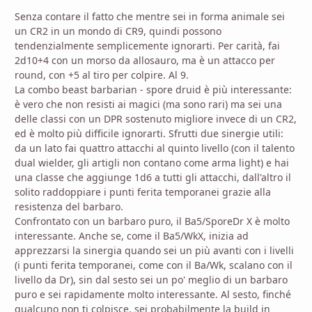
Senza contare il fatto che mentre sei in forma animale sei
un CR2 in un mondo di CR9, quindi possono
tendenzialmente semplicemente ignorarti. Per carità, fai
2d10+4 con un morso da allosauro, ma è un attacco per
round, con +5 al tiro per colpire. Al 9.
La combo beast barbarian - spore druid è più interessante:
è vero che non resisti ai magici (ma sono rari) ma sei una
delle classi con un DPR sostenuto migliore invece di un CR2,
ed è molto più difficile ignorarti. Sfrutti due sinergie utili:
da un lato fai quattro attacchi al quinto livello (con il talento
dual wielder, gli artigli non contano come arma light) e hai
una classe che aggiunge 1d6 a tutti gli attacchi, dall'altro il
solito raddoppiare i punti ferita temporanei grazie alla
resistenza del barbaro.
Confrontato con un barbaro puro, il Ba5/SporeDr X è molto
interessante. Anche se, come il Ba5/WkX, inizia ad
apprezzarsi la sinergia quando sei un più avanti con i livelli
(i punti ferita temporanei, come con il Ba/Wk, scalano con il
livello da Dr), sin dal sesto sei un po' meglio di un barbaro
puro e sei rapidamente molto interessante. Al sesto, finché
qualcuno non ti colpisce, sei probabilmente la build in