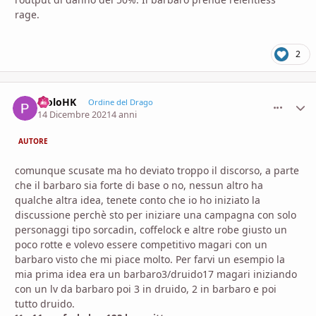
rage.
2
PioloHK
comment_
Stati
Ordine del Drago
14 Dicembre 2021
4 anni
AUTORE
comunque scusate ma ho deviato troppo il discorso, a parte
che il barbaro sia forte di base o no, nessun altro ha
qualche altra idea, tenete conto che io ho iniziato la
discussione perchè sto per iniziare una campagna con solo
personaggi tipo sorcadin, coffelock e altre robe giusto un
poco rotte e volevo essere competitivo magari con un
barbaro visto che mi piace molto. Per farvi un esempio la
mia prima idea era un barbaro3/druido17 magari iniziando
con un lv da barbaro poi 3 in druido, 2 in barbaro e poi
tutto druido.