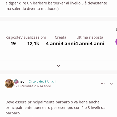
alti(per dire un barbaro berserker al livello 3 è devastante
ma salendo diventà mediocre)
Risposte
Visualizzazioni
Creata
Ultima risposta
19
12,1k
4 anni
4 anni
4 anni
4 anni
Espandi panoramica del topic
Minsc
comment_
Stati
Circolo degli Antichi
12 Dicembre 2021
4 anni
Deve essere principalmente barbaro o va bene anche
principalmente guerriero per esempio con 2 o 3 livelli da
barbaro?