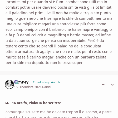
incantesimi per quando si è fuori combat sono utili ma in
combat potrai usare davvero pochi smite visti gli slot limitati
e il paladino nei primi livelli non ha molto altro, a sto punto
meglio guerriero che ti sempre lo stile di combattimento ma
una cura migliore magari una sottoclasse più forte come
eco, campione(poi con il barbaro che ha semopre vantaggio
e fa più danni coi crit e magnifico) o battle master, ed infine
ti da action surge che penso sia insuperabile. Però è da
tenere conto che se prendi il paladino della conquista
ottieni armatura di agatys che non è male, per il resto come
multiclasse è carino magari anche con un barbaro zelota
per lo stile ma dopotutto non lo trovo super
SamPey
comment_
Stati
Circolo degli Antichi
15 Dicembre 2021
4 anni
16 ore fa, PioloHK ha scritto:
comunque scusate ma ho deviato troppo il discorso, a parte
che il barbaro sia forte di base o no, nessun altro ha