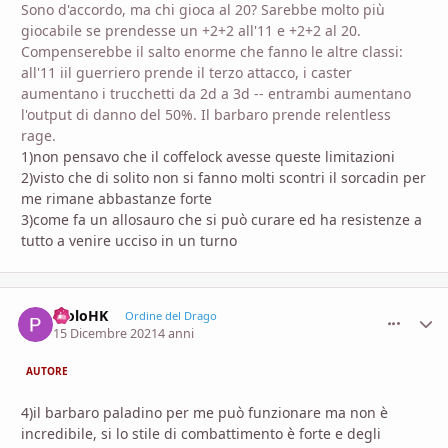
Sono d'accordo, ma chi gioca al 20? Sarebbe molto più
giocabile se prendesse un +2+2 all'11 e +2+2 al 20.
Compenserebbe il salto enorme che fanno le altre classi:
all'11 iil guerriero prende il terzo attacco, i caster
aumentano i trucchetti da 2d a 3d -- entrambi aumentano
l'output di danno del 50%. Il barbaro prende relentless
rage.
1)non pensavo che il coffelock avesse queste limitazioni
2)visto che di solito non si fanno molti scontri il sorcadin per
me rimane abbastanze forte
3)come fa un allosauro che si può curare ed ha resistenze a
tutto a venire ucciso in un turno
PioloHK
comment_
Stati
Ordine del Drago
15 Dicembre 2021
4 anni
AUTORE
4)il barbaro paladino per me può funzionare ma non è
incredibile, si lo stile di combattimento è forte e degli