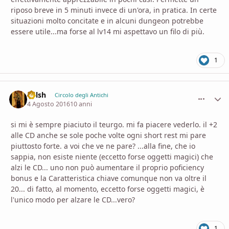
riposo breve in 5 minuti invece di un'ora, in pratica. In certe
situazioni molto concitate e in alcuni dungeon potrebbe
essere utile...ma forse al lv14 mi aspettavo un filo di più.
1
Velsh
comment_
Stati
Circolo degli Antichi
4 Agosto 2016
10 anni
si mi è sempre piaciuto il teurgo. mi fa piacere vederlo. il +2
alle CD anche se sole poche volte ogni short rest mi pare
piuttosto forte. a voi che ve ne pare? ...alla fine, che io
sappia, non esiste niente (eccetto forse oggetti magici) che
alzi le CD... uno non può aumentare il proprio poficiency
bonus e la Caratteristica chiave comunque non va oltre il
20... di fatto, al momento, eccetto forse oggetti magici, è
l'unico modo per alzare le CD...vero?
1