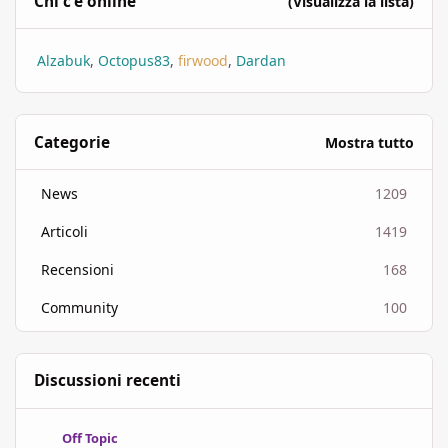
Chi c'è online
(Visualizza la lista)
Alzabuk
Octopus83
firwood
Dardan
Categorie
Mostra tutto
News
1209
Articoli
1419
Recensioni
168
Community
100
Discussioni recenti
Lo "Show don't tell" non è autoconsistente, produce narrativa s
Off Topic