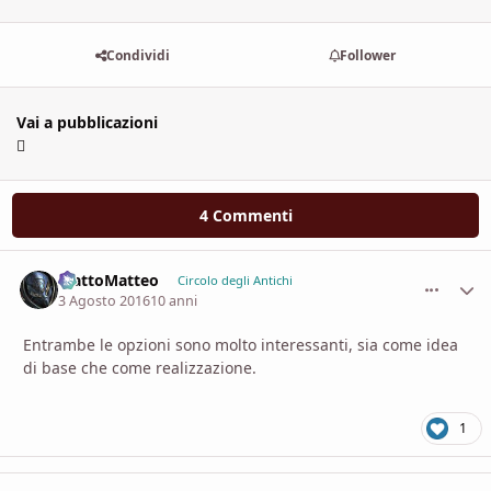
Condividi
Follower
Vai a pubblicazioni
4 Commenti
MattoMatteo
comment_
Stati
Circolo degli Antichi
3 Agosto 2016
10 anni
Entrambe le opzioni sono molto interessanti, sia come idea
di base che come realizzazione.
1