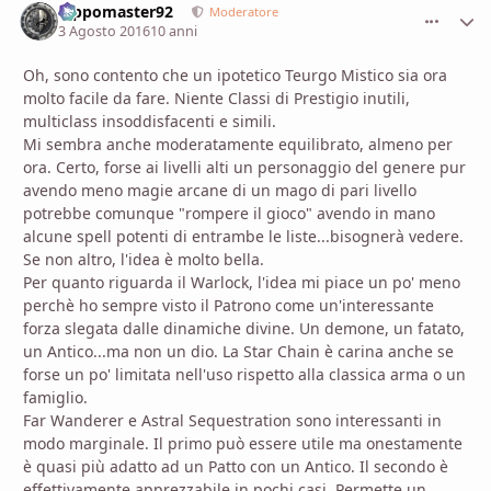
Pippomaster92
comment_
Stati
Moderatore
3 Agosto 2016
10 anni
Oh, sono contento che un ipotetico Teurgo Mistico sia ora
molto facile da fare. Niente Classi di Prestigio inutili,
multiclass insoddisfacenti e simili.
Mi sembra anche moderatamente equilibrato, almeno per
ora. Certo, forse ai livelli alti un personaggio del genere pur
avendo meno magie arcane di un mago di pari livello
potrebbe comunque "rompere il gioco" avendo in mano
alcune spell potenti di entrambe le liste...bisognerà vedere.
Se non altro, l'idea è molto bella.
Per quanto riguarda il Warlock, l'idea mi piace un po' meno
perchè ho sempre visto il Patrono come un'interessante
forza slegata dalle dinamiche divine. Un demone, un fatato,
un Antico...ma non un dio. La Star Chain è carina anche se
forse un po' limitata nell'uso rispetto alla classica arma o un
famiglio.
Far Wanderer e Astral Sequestration sono interessanti in
modo marginale. Il primo può essere utile ma onestamente
è quasi più adatto ad un Patto con un Antico. Il secondo è
effettivamente apprezzabile in pochi casi. Permette un