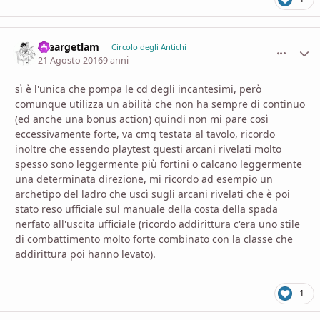
theargetlam
comment_
Stati
Circolo degli Antichi
21 Agosto 2016
9 anni
sì è l'unica che pompa le cd degli incantesimi, però
comunque utilizza un abilità che non ha sempre di continuo
(ed anche una bonus action) quindi non mi pare così
eccessivamente forte, va cmq testata al tavolo, ricordo
inoltre che essendo playtest questi arcani rivelati molto
spesso sono leggermente più fortini o calcano leggermente
una determinata direzione, mi ricordo ad esempio un
archetipo del ladro che uscì sugli arcani rivelati che è poi
stato reso ufficiale sul manuale della costa della spada
nerfato all'uscita ufficiale (ricordo addirittura c'era uno stile
di combattimento molto forte combinato con la classe che
addirittura poi hanno levato).
1