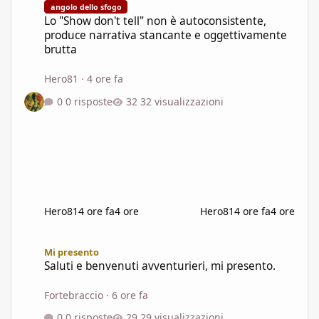
angolo dello sfogo
Lo "Show don't tell" non è autoconsistente,
produce narrativa stancante e oggettivamente
brutta
Hero81
·
4 ore fa
0 risposte
32 visualizzazioni
Hero81
4 ore fa
4 ore
Hero81
4 ore fa
4 ore
Saluti e benvenuti avventurieri, mi presento.
Mi presento
Saluti e benvenuti avventurieri, mi presento.
Fortebraccio
·
6 ore fa
0 risposte
29 visualizzazioni