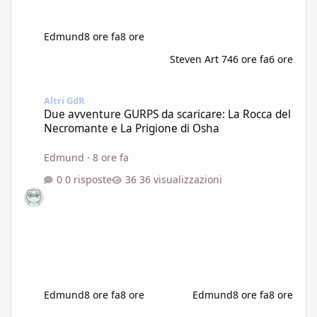
Edmund
8 ore fa
8 ore
Steven Art 74
6 ore fa
6 ore
Due avventure GURPS da scaricare: La Rocca del Necromante e L
Altri GdR
Due avventure GURPS da scaricare: La Rocca del
Necromante e La Prigione di Osha
Edmund
·
8 ore fa
0 risposte
36 visualizzazioni
Edmund
8 ore fa
8 ore
Edmund
8 ore fa
8 ore