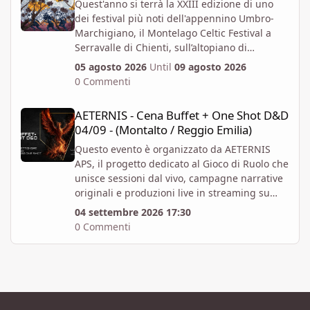
Quest'anno si terrà la XXIII edizione di uno
dei festival più noti dell'appennino Umbro-
Marchigiano, il Montelago Celtic Festival a
Serravalle di Chienti, sull’altopiano di
Colfiorito in provincia di Macerata.
05 agosto 2026
Until
09 agosto 2026
https://www.montelagocelticfestival.it/
0 Commenti
Il festiva è pensato per far vivere un
AETERNIS - Cena Buffet + One Shot D&D 04/09 - (Montalto / Regg
esperienza immersiva a chi vi partecipa,
AETERNIS - Cena Buffet + One Shot D&D
tantochè I biglietti attualmente disponibili
04/09 - (Montalto / Reggio Emilia)
permettono l'accesso per almeno due giorni
consecutivi. E' attiva la prevendita Spring
Questo evento è organizzato da AETERNIS
Offer, che mette a disposizione dal 6 Aprile al
APS, il progetto dedicato al Gioco di Ruolo che
12 Giugno un numero massimo biglietti 4000.
unisce sessioni dal vivo, campagne narrative
Al momento i prezzi per la prevendita sono i
originali e produzioni live in streaming su
seguenti:
Twitch.
04 settembre 2026 17:30
Abbonamento x 1 persona per 4gg - 82 EUR +
Vi aspettiamo per un Evento Speciale: Cena
0 Commenti
commissioni - Accesso valido per tutta la
Buffet + One-Shot di Dungeons & Dragons 5E
durata del Festival, comprensivo di
ambientata a Viremor, il nostro mondo Dark
campeggio, da Mercoledì 05 Agosto a
Fantasy originale.
Domenica 09 Agosto.
L’Evento si svolgerà presso il B&B Luci nel
Abbonamento x 1 persona per 3gg - 68 EUR +
Bosco, a Vezzano sul Crostolo (RE). In caso di
commissioni - Accesso valido per tutta la
bel tempo, saremo nel giardino in compagnia