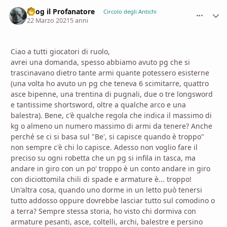
Azog il Profanatore
comment_
Stati
Circolo degli Antichi
22 Marzo 2021
5 anni
Ciao a tutti giocatori di ruolo,
avrei una domanda, spesso abbiamo avuto pg che si
trascinavano dietro tante armi quante potessero esisterne
(una volta ho avuto un pg che teneva 6 scimitarre, quattro
asce bipenne, una trentina di pugnali, due o tre longsword
e tantissime shortsword, oltre a qualche arco e una
balestra). Bene, c'è qualche regola che indica il massimo di
kg o almeno un numero massimo di armi da tenere? Anche
perché se ci si basa sul "Be', si capisce quando è troppo"
non sempre c'è chi lo capisce. Adesso non voglio fare il
preciso su ogni robetta che un pg si infila in tasca, ma
andare in giro con un po' troppo è un conto andare in giro
con diciottomila chili di spade e armature è... troppo!
Un'altra cosa, quando uno dorme in un letto può tenersi
tutto addosso oppure dovrebbe lasciar tutto sul comodino o
a terra? Sempre stessa storia, ho visto chi dormiva con
armature pesanti, asce, coltelli, archi, balestre e persino