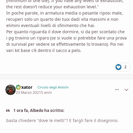
(minimum of one die). If you have any levels of exhaustion,
the rest doesn’t reduce your exhaustion level."
In poche parole, in armatura media o pesante riposi male,
recuperi solo un quarto dei tuoi dadi vita massimi e non
elimini eventuali livelli di sfinimento che hai.
Per quanto riguarda il dove dormire, si da per scontato che
i pg trovino un riparo (se si vuole si potrebbe fare una prova
di survival per vedere se effettivamente lo trovano). Poi nei
vari kit base c'è dentro il sacco a pelo.
2
Nyxator
comment_
Stati
Circolo degli Antichi
23 Marzo 2021
5 anni
1 ora fa, Albedo ha scritto:
basta chiedere "dove le metti"? E fargli fare il disegnino.