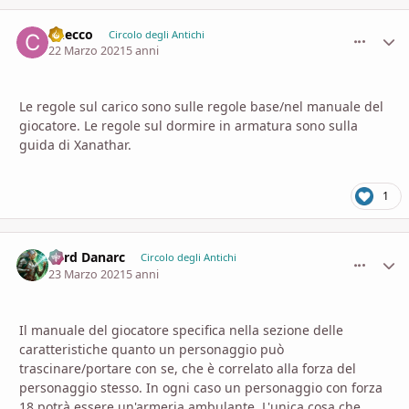
Checco
comment_
Stati
Circolo degli Antichi
22 Marzo 2021
5 anni
Le regole sul carico sono sulle regole base/nel manuale del
giocatore. Le regole sul dormire in armatura sono sulla
guida di Xanathar.
1
Lord Danarc
comment_
Stati
Circolo degli Antichi
23 Marzo 2021
5 anni
Il manuale del giocatore specifica nella sezione delle
caratteristiche quanto un personaggio può
trascinare/portare con se, che è correlato alla forza del
personaggio stesso. In ogni caso un personaggio con forza
18 potrà essere un'armeria ambulante. L'unica cosa che