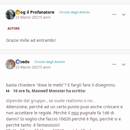
Azog il Profanatore
comment_
Stati
Circolo degli Antichi
23 Marzo 2021
5 anni
AUTORE
Grazie mille ad entrambi!
Albedo
comment_
Stati
Circolo degli Antichi
23 Marzo 2021
5 anni
basta chiedere "dove le metti"? E fargli fare il disegnino.
16 ore fa, Maxwell Monster ha scritto:
dipende dal gruppo , se vuole realismo o no .
Attenzione, perchè ad un certo punto puoi anche criticare e
non accettare le regole. Pèrchè il
mio
pugnale fa 1d6 di
danni? Io voglio che faccio 10d20 perchè è figo, perchè si e
perchè tanto è fantassssiii!