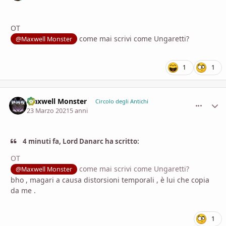
OT
come mai scrivi come Ungaretti?
@Maxwell Monster
1
1
Maxwell Monster
comment_
Stati
Circolo degli Antichi
23 Marzo 2021
5 anni
4 minuti fa, Lord Danarc ha scritto:
OT
come mai scrivi come Ungaretti?
@Maxwell Monster
bho , magari a causa distorsioni temporali , è lui che copia
da me .
1