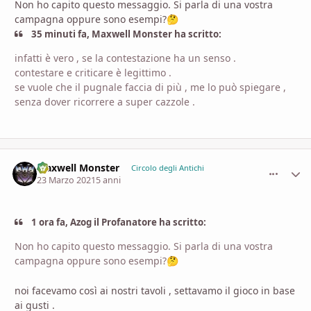
Non ho capito questo messaggio. Si parla di una vostra
campagna oppure sono esempi?
🤔
35 minuti fa, Maxwell Monster ha scritto:
infatti è vero , se la contestazione ha un senso .
contestare e criticare è legittimo .
se vuole che il pugnale faccia di più , me lo può spiegare ,
senza dover ricorrere a super cazzole .
Maxwell Monster
comment_
Stati
Circolo degli Antichi
23 Marzo 2021
5 anni
1 ora fa, Azog il Profanatore ha scritto:
Non ho capito questo messaggio. Si parla di una vostra
campagna oppure sono esempi?
🤔
noi facevamo così ai nostri tavoli , settavamo il gioco in base
ai gusti .