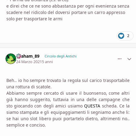
e direi che ce ne sono abbastanza per ogni evenienza senza
scadere nel ridicolo del doversi portare un carro appresso
solo per trasportare le armi
2
Graham_89
comment_
Stati
Circolo degli Antichi
24 Marzo 2021
5 anni
Beh.. io ho sempre trovato la regola sul carico trasportabile
una rottura di scatole.
Abbiamo sempre cercato di usare il buonsenso, come altri
già hanno suggerito, tuttavia in una delle campagne che
sto giocando con degli amici usiamo
QUESTA
scheda. Ce la
siamo stampata e gli equipaggiamenti li segniamo anche li:
se hai uno slot libero puoi portartelo dietro, altrimenti no..
semplice e conciso.