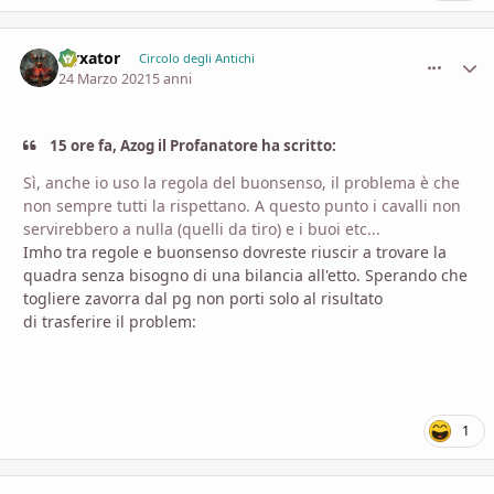
Nyxator
comment_
Stati
Circolo degli Antichi
24 Marzo 2021
5 anni
15 ore fa, Azog il Profanatore ha scritto:
Sì, anche io uso la regola del buonsenso, il problema è che
non sempre tutti la rispettano. A questo punto i cavalli non
servirebbero a nulla (quelli da tiro) e i buoi etc...
Imho tra regole e buonsenso dovreste riuscir a trovare la
quadra senza bisogno di una bilancia all'etto. Sperando che
togliere zavorra dal pg non porti solo al risultato
di trasferire il problem:
1