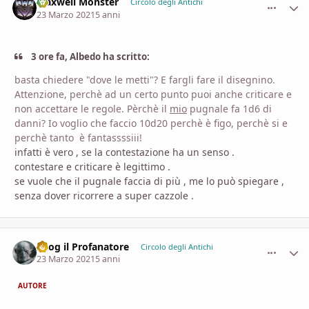
Maxwell Monster
comment_
Stati
Circolo degli Antichi
23 Marzo 2021
5 anni
3 ore fa, Albedo ha scritto:
basta chiedere "dove le metti"? E fargli fare il disegnino.
Attenzione, perchè ad un certo punto puoi anche criticare e
non accettare le regole. Pèrchè il
mio
pugnale fa 1d6 di
danni? Io voglio che faccio 10d20 perchè è figo, perchè si e
perchè tanto è fantassssiii!
infatti è vero , se la contestazione ha un senso .
contestare e criticare è legittimo .
se vuole che il pugnale faccia di più , me lo può spiegare ,
senza dover ricorrere a super cazzole .
Azog il Profanatore
comment_
Stati
Circolo degli Antichi
23 Marzo 2021
5 anni
AUTORE