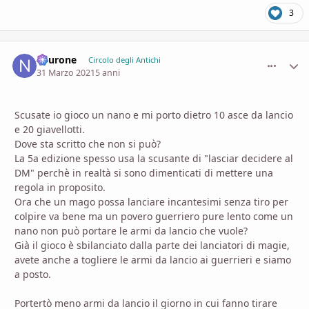
3
neurone
comment_
Stati
Circolo degli Antichi
31 Marzo 2021
5 anni
Scusate io gioco un nano e mi porto dietro 10 asce da lancio
e 20 giavellotti.
Dove sta scritto che non si può?
La 5a edizione spesso usa la scusante di "lasciar decidere al
DM" perchè in realtà si sono dimenticati di mettere una
regola in proposito.
Ora che un mago possa lanciare incantesimi senza tiro per
colpire va bene ma un povero guerriero pure lento come un
nano non può portare le armi da lancio che vuole?
Già il gioco è sbilanciato dalla parte dei lanciatori di magie,
avete anche a togliere le armi da lancio ai guerrieri e siamo
a posto.
Portertò meno armi da lancio il giorno in cui fanno tirare