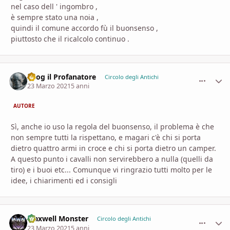
nel caso dell ' ingombro ,
è sempre stato una noia ,
quindi il comune accordo fù il buonsenso ,
piuttosto che il ricalcolo continuo .
Azog il Profanatore
comment_
Stati
Circolo degli Antichi
23 Marzo 2021
5 anni
AUTORE
Sì, anche io uso la regola del buonsenso, il problema è che
non sempre tutti la rispettano, e magari c'è chi si porta
dietro quattro armi in croce e chi si porta dietro un camper.
A questo punto i cavalli non servirebbero a nulla (quelli da
tiro) e i buoi etc... Comunque vi ringrazio tutti molto per le
idee, i chiarimenti ed i consigli
Maxwell Monster
comment_
Stati
Circolo degli Antichi
23 Marzo 2021
5 anni