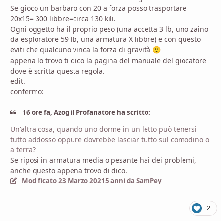
Se gioco un barbaro con 20 a forza posso trasportare
20x15= 300 libbre=circa 130 kili.
Ogni oggetto ha il proprio peso (una accetta 3 lb, uno zaino
da esploratore 59 lb, una armatura X libbre) e con questo
eviti che qualcuno vinca la forza di gravità
🙂
appena lo trovo ti dico la pagina del manuale del giocatore
dove è scritta questa regola.
edit.
confermo:
16 ore fa, Azog il Profanatore ha scritto:
Un'altra cosa, quando uno dorme in un letto può tenersi
tutto addosso oppure dovrebbe lasciar tutto sul comodino o
a terra?
Se riposi in armatura media o pesante hai dei problemi,
anche questo appena trovo di dico.
Modificato
23 Marzo 2021
5 anni
da SamPey
2