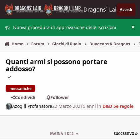
Vai al contenuto
Dragons´ Lair
Accedi
Nuova procedura di approvazione delle iscrizioni
Nas
Home
Forum
Giochi di Ruolo
Dungeons & Dragons
Quanti armi si possono portare
addosso?
meccaniche
Condividi
Follower
Azog il Profanatore
22 Marzo 2021
5 anni
in
D&D 5e regole
U
PAGINA 1 DI 2
SUCCESSIVO