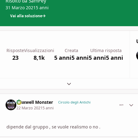
Risolto da SamPey
31 Marzo 2021
5 anni
Vai alla soluzione
Risposte
Visualizzazioni
Creata
Ultima risposta
23
8,1k
5 anni
5 anni
5 anni
5 anni
Espandi panoramica del topic
Maxwell Monster
comment_
Stati
Circolo degli Antichi
22 Marzo 2021
5 anni
dipende dal gruppo , se vuole realismo o no .