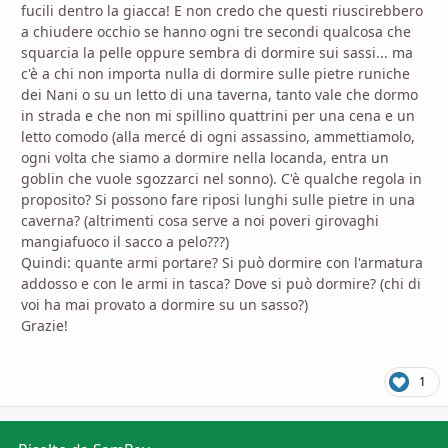
fucili dentro la giacca! E non credo che questi riuscirebbero
a chiudere occhio se hanno ogni tre secondi qualcosa che
squarcia la pelle oppure sembra di dormire sui sassi... ma
c'è a chi non importa nulla di dormire sulle pietre runiche
dei Nani o su un letto di una taverna, tanto vale che dormo
in strada e che non mi spillino quattrini per una cena e un
letto comodo (alla mercé di ogni assassino, ammettiamolo,
ogni volta che siamo a dormire nella locanda, entra un
goblin che vuole sgozzarci nel sonno). C'è qualche regola in
proposito? Si possono fare riposi lunghi sulle pietre in una
caverna? (altrimenti cosa serve a noi poveri girovaghi
mangiafuoco il sacco a pelo???)
Quindi: quante armi portare? Si può dormire con l'armatura
addosso e con le armi in tasca? Dove si può dormire? (chi di
voi ha mai provato a dormire su un sasso?)
Grazie!
1