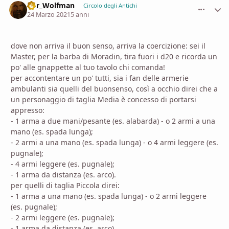
D8r_Wolfman
comment_
Stati
Circolo degli Antichi
24 Marzo 2021
5 anni
dove non arriva il buon senso, arriva la coercizione: sei il
Master, per la barba di Moradin, tira fuori i d20 e ricorda un
po' alle gnappette al tuo tavolo chi comanda!
per accontentare un po' tutti, sia i fan delle armerie
ambulanti sia quelli del buonsenso, così a occhio direi che a
un personaggio di taglia Media è concesso di portarsi
appresso:
- 1 arma a due mani/pesante (es. alabarda) - o 2 armi a una
mano (es. spada lunga);
- 2 armi a una mano (es. spada lunga) - o 4 armi leggere (es.
pugnale);
- 4 armi leggere (es. pugnale);
- 1 arma da distanza (es. arco).
per quelli di taglia Piccola direi:
- 1 arma a una mano (es. spada lunga) - o 2 armi leggere
(es. pugnale);
- 2 armi leggere (es. pugnale);
- 1 arma da distanza (es. arco).