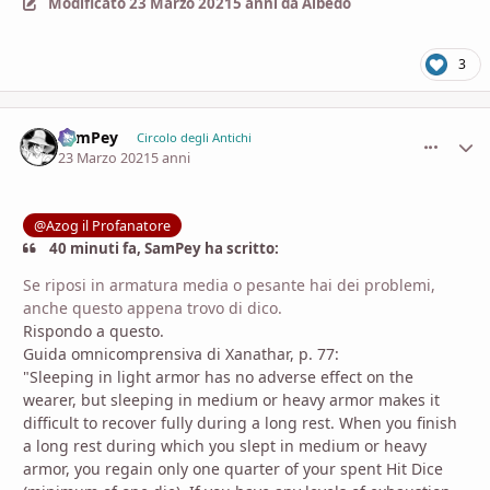
Modificato
23 Marzo 2021
5 anni
da Albedo
3
SamPey
comment_
Stati
Circolo degli Antichi
23 Marzo 2021
5 anni
@Azog il Profanatore
40 minuti fa, SamPey ha scritto:
Se riposi in armatura media o pesante hai dei problemi,
anche questo appena trovo di dico.
Rispondo a questo.
Guida omnicomprensiva di Xanathar, p. 77:
"Sleeping in light armor has no adverse effect on the
wearer, but sleeping in medium or heavy armor makes it
difficult to recover fully during a long rest. When you finish
a long rest during which you slept in medium or heavy
armor, you regain only one quarter of your spent Hit Dice