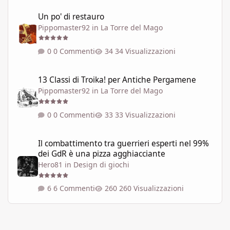
Un po' di restauro
Un po' di restauro
Pippomaster92
in
La Torre del Mago
0 Commenti
34 Visualizzazioni
13 Classi di Troika! per Antiche Pergamene
13 Classi di Troika! per Antiche Pergamene
Pippomaster92
in
La Torre del Mago
0 Commenti
33 Visualizzazioni
Il combattimento tra guerrieri esperti nel 99% dei GdR è una pi
Il combattimento tra guerrieri esperti nel 99%
dei GdR è una pizza agghiacciante
Hero81
in
Design di giochi
6 Commenti
260 Visualizzazioni