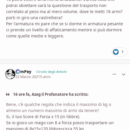
potrai obiettare sarà la questione del trasporto non
correlato al peso ma al mero volume. dove le metti 18 armi?
porti in giro una rastrelliera?
Per l'armatura mi pare che se si dorme in armatura pesante
ci prende un livello di affaticamento mentre si può dormire
come quelle medie e leggere.
1
SamPey
comment_
Stati
Circolo degli Antichi
23 Marzo 2021
5 anni
16 ore fa, Azog il Profanatore ha scritto:
Bene, c'è qualche regola che indica il massimo di kg o
almeno un numero massimo di armi da tenere?
Si, il tuo Score di Forza x 15 (in libbre)
Se io gioco un mago con 8 a forza posso trasportare un
massimo di 8x15=120 libbre=circa 55 kg