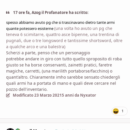
17 ore fa, Azog il Profanatore ha scritto:
spesso
abbiamo avuto pg che si trascinavano dietro tante armi
(una volta ho avuto un pg che
quante potessero esisterne
teneva 6 scimitarre, quattro asce bipenne, una trentina di
pugnali, due o tre longsword e tantissime shortsword, oltre
a qualche arco e una balestra)
Scherzi a parte, penso che un personaggio
potrebbe andare in giro con tutto quello sproposito di roba
giusto se ha borse conservanti, zainetti pratici, faretre
magiche, carretti, (una marilith portaborse/facchino) o
quant'altro. Chiaramente imho sarebbe sensato chiedergli
quali armi ha a portata di mano e quali deve cercare nel
pozzo dell'inventario.
Modificato
23 Marzo 2021
5 anni
da Nyxator
1