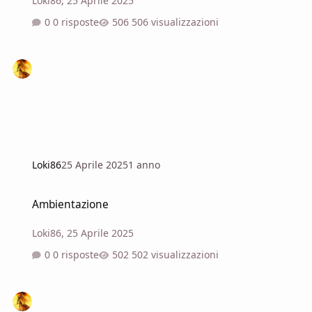
Loki86
,
25 Aprile 2025
0 risposte
506 visualizzazioni
Loki86
25 Aprile 2025
1 anno
Ambientazione
Ambientazione
Loki86
,
25 Aprile 2025
0 risposte
502 visualizzazioni