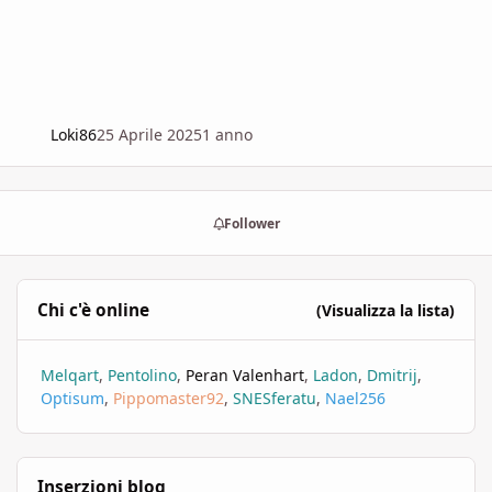
Loki86
25 Aprile 2025
1 anno
Follower
Chi c'è online
(Visualizza la lista)
Melqart
Pentolino
Peran Valenhart
Ladon
Dmitrij
Optisum
Pippomaster92
SNESferatu
Nael256
Inserzioni blog