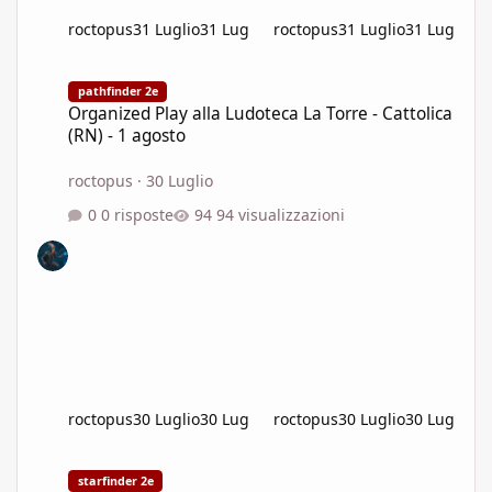
roctopus
31 Luglio
31 Lug
roctopus
31 Luglio
31 Lug
Organized Play alla Ludoteca La Torre - Cattolica (RN) - 1 agosto
pathfinder 2e
Organized Play alla Ludoteca La Torre - Cattolica
(RN) - 1 agosto
roctopus
·
30 Luglio
0 risposte
94 visualizzazioni
roctopus
30 Luglio
30 Lug
roctopus
30 Luglio
30 Lug
Breaching the Wreck - Roma - 30 luglio h21.30
starfinder 2e