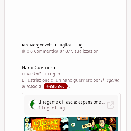
Ian Morgenvelt
11 Luglio
11 Lug
0 Commenti
87 visualizzazioni
Nano Guerriero
Nano Guerriero
Di
Vackoff
·
1 Luglio
L'illustriazione di un nano guerriero per
Il
Tegame
di Tascia
di
.
@Bille Boo