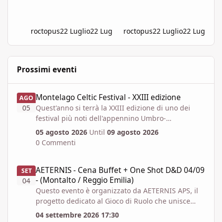
roctopus
22 Luglio
22 Lug
roctopus
22 Luglio
22 Lug
Prossimi eventi
Montelago Celtic Festival - XXIII edizione
Montelago Celtic Festival - XXIII edizione
AGO
05
Quest'anno si terrà la XXIII edizione di uno dei
festival più noti dell'appennino Umbro-
Marchigiano, il Montelago Celtic Festival a
05 agosto 2026
Until
09 agosto 2026
Serravalle di Chienti, sull’altopiano di Colfiorito in
0 Commenti
provincia di Macerata.
https://www.montelagocelticfestival.it/
AETERNIS - Cena Buffet + One Shot D&D 04/09 - (Montalto / Regg
AETERNIS - Cena Buffet + One Shot D&D 04/09
Il festiva è pensato per far vivere un esperienza
SET
- (Montalto / Reggio Emilia)
immersiva a chi vi partecipa, tantochè I biglietti
04
Questo evento è organizzato da AETERNIS APS, il
attualmente disponibili permettono l'accesso per
progetto dedicato al Gioco di Ruolo che unisce
almeno due giorni consecutivi. E' attiva la
sessioni dal vivo, campagne narrative originali e
prevendita Spring Offer, che mette a disposizione
04 settembre 2026 17:30
produzioni live in streaming su Twitch.