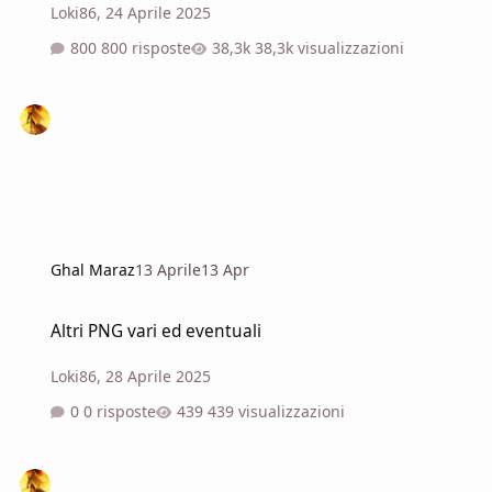
Loki86
,
24 Aprile 2025
800 risposte
38,3k visualizzazioni
Ghal Maraz
13 Aprile
13 Apr
Altri PNG vari ed eventuali
Altri PNG vari ed eventuali
Loki86
,
28 Aprile 2025
0 risposte
439 visualizzazioni