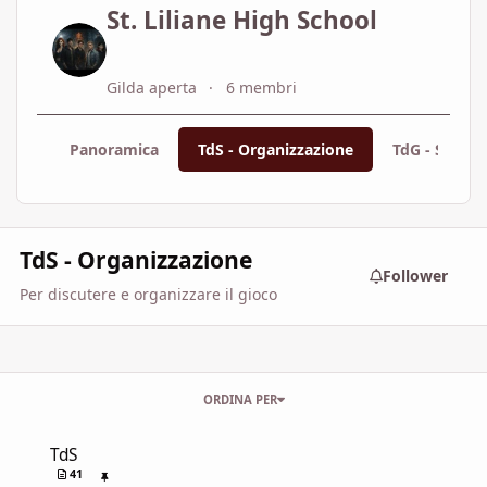
St. Liliane High School
Gilda aperta
6 membri
Panoramica
TdS - Organizzazione
TdG - Storia
TdS - Organizzazione
Follower
Per discutere e organizzare il gioco
ORDINA PER
TdS
TdS
41