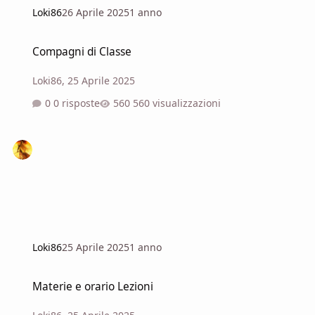
Loki86
26 Aprile 2025
1 anno
Compagni di Classe
Compagni di Classe
Loki86
,
25 Aprile 2025
0 risposte
560 visualizzazioni
Loki86
25 Aprile 2025
1 anno
Materie e orario Lezioni
Materie e orario Lezioni