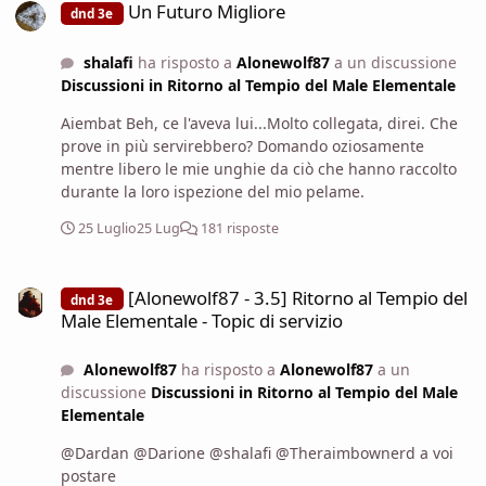
Dico, cercando di mantenermi sul vago. So che questo
Un Futuro Migliore
dnd 3e
potrebbe non convincere il conte, ma neanche posso
dargli la scusa per reprimere ancora di più i contadini.
shalafi
ha risposto a
Alonewolf87
a un discussione
Discussioni in Ritorno al Tempio del Male Elementale
Aiembat Beh, ce l'aveva lui...Molto collegata, direi. Che
prove in più servirebbero? Domando oziosamente
mentre libero le mie unghie da ciò che hanno raccolto
durante la loro ispezione del mio pelame.
25 Luglio
25 Lug
181 risposte
[Alonewolf87 - 3.5] Ritorno al Tempio del Male Elementale - Topic di
[Alonewolf87 - 3.5] Ritorno al Tempio del
dnd 3e
Male Elementale - Topic di servizio
Alonewolf87
ha risposto a
Alonewolf87
a un
discussione
Discussioni in Ritorno al Tempio del Male
Elementale
@Dardan @Darione @shalafi @Theraimbownerd a voi
postare