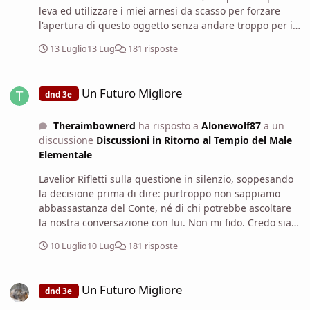
Flaeness.
leva ed utilizzare i miei arnesi da scasso per forzare
l'apertura di questo oggetto senza andare troppo per il
sottile.
13 Luglio
13 Lug
181 risposte
Un Futuro Migliore
Un Futuro Migliore
dnd 3e
Theraimbownerd
ha risposto a
Alonewolf87
a un
discussione
Discussioni in Ritorno al Tempio del Male
Elementale
Lavelior Rifletti sulla questione in silenzio, soppesando
la decisione prima di dire: purtroppo non sappiamo
abbassastanza del Conte, né di chi potrebbe ascoltare
la nostra conversazione con lui. Non mi fido. Credo sia
meglio provare a forzare questo aggeggio. Alla peggio
10 Luglio
10 Lug
181 risposte
non sapremo cosa contiene, ma portandolo dal conte
rischieremmo di dare informazioni ai nostri nemici. Dico
Un Futuro Migliore
in tono convinto.
Un Futuro Migliore
dnd 3e