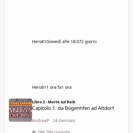
Hero81
Giovedì alle 18:07
2 giorni
Hero81
1 ora fa
1 ora
Capitolo 1. da Bögenhfen ad Altdorf
Libro 2 - Morte sul Reik
Capitolo 1. da Bögenhfen ad Altdorf
AndreaP
·
24 Gennaio
284 risposte