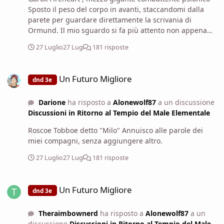
Sposto il peso del corpo in avanti, staccandomi dalla
parete per guardare direttamente la scrivania di
Ormund. Il mio sguardo si fa più attento non appena
Lavelior posa sul tavolo il cubo metallico con la lamiera
27 Luglio
27 Lug
181 risposte
piegata; un oggetto che, sebbene danneggiato,
rappresenta un legame innegabile con il nano. Mentre
Un Futuro Migliore
l'elfo spiega i dettagli sul carico in arrivo al magazzino,
Un Futuro Migliore
dnd 3e
stringo i pugni dietro la schiena, concentrato sulle
implicazioni tattiche di quella rivelazione. Non
Darione
ha risposto a
Alonewolf87
a un discussione
intervengo a parole, ma fisso il figlio del Conte con un
Discussioni in Ritorno al Tempio del Male Elementale
cenno del capo severo, quasi a voler sottolineare che la
minaccia al magazzino è una scadenza che non
Roscoe Tobboe detto "Milo" Annuisco alle parole dei
possiamo permetterci il lusso di ignorare o
miei compagni, senza aggiungere altro.
sottovalutare.
27 Luglio
27 Lug
181 risposte
Un Futuro Migliore
Un Futuro Migliore
dnd 3e
Theraimbownerd
ha risposto a
Alonewolf87
a un
discussione
Discussioni in Ritorno al Tempio del Male