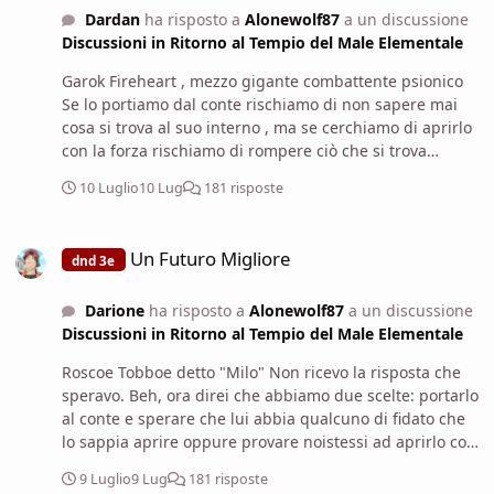
Dardan
ha risposto a
Alonewolf87
a un discussione
Discussioni in Ritorno al Tempio del Male Elementale
Garok Fireheart , mezzo gigante combattente psionico
Se lo portiamo dal conte rischiamo di non sapere mai
cosa si trova al suo interno , ma se cerchiamo di aprirlo
con la forza rischiamo di rompere ciò che si trova
all'interno... non è affatto una scelta facile , ed io non ho
10 Luglio
10 Lug
181 risposte
altre idee da suggerire...
Un Futuro Migliore
Un Futuro Migliore
dnd 3e
Darione
ha risposto a
Alonewolf87
a un discussione
Discussioni in Ritorno al Tempio del Male Elementale
Roscoe Tobboe detto "Milo" Non ricevo la risposta che
speravo. Beh, ora direi che abbiamo due scelte: portarlo
al conte e sperare che lui abbia qualcuno di fidato che
lo sappia aprire oppure provare noistessi ad aprirlo con
la forza, richiando di romperne il contenuto. Che ne
9 Luglio
9 Lug
181 risposte
pesate? Qualche altra idea?