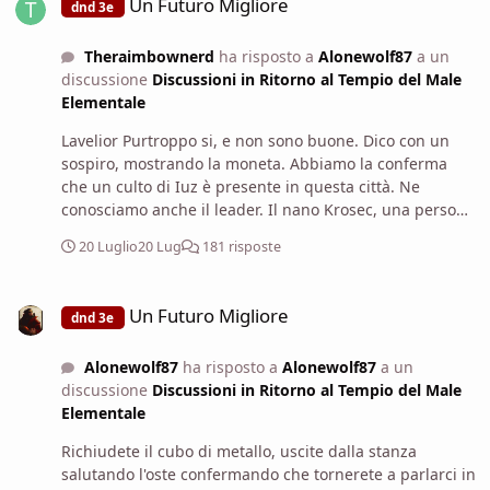
Un Futuro Migliore
dnd 3e
Theraimbownerd
ha risposto a
Alonewolf87
a un
discussione
Discussioni in Ritorno al Tempio del Male
Elementale
Lavelior Purtroppo si, e non sono buone. Dico con un
sospiro, mostrando la moneta. Abbiamo la conferma
che un culto di Iuz è presente in questa città. Ne
conosciamo anche il leader. Il nano Krosec, una persona
che ho appurato personalmente avere il male nel suo
20 Luglio
20 Lug
181 risposte
cuore. Riteniamo che stia sfruttando le legittime
frustrazioni dei contadini per diffondere il suo culto.
Un Futuro Migliore
Dico senza giri di parole, andando dritto al punto. A
Un Futuro Migliore
dnd 3e
quest' ora non credo che il conte sia in vena di perdere
tempo.
Alonewolf87
ha risposto a
Alonewolf87
a un
discussione
Discussioni in Ritorno al Tempio del Male
Elementale
Richiudete il cubo di metallo, uscite dalla stanza
salutando l'oste confermando che tornerete a parlarci in