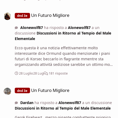
Un Futuro Migliore
Un Futuro Migliore
dnd 3e
Alonewolf87
ha risposto a
Alonewolf87
a un
discussione
Discussioni in Ritorno al Tempio del Male
Elementale
Ecco questa è una notizia effettivamente molto
interessante dice Ormund quando menzionate i piani
futuri di Korsec beccarlo in flagrante mmentre sta
organizzando attività sediziose sarebbe un ottimo modo
per dichiararlo con certezza un elemento problematico
28 Luglio
28 Lug
181 risposte
e quindi rendere decisamente più credibile dai
magistrati l'accusa di essere un servitore di Iuz. Posso
Un Futuro Migliore
organizzare di venire lì con alcuni dei soldati di mio
Un Futuro Migliore
dnd 3e
padre per fare una retata. Secondo voi cosa potrebbe
essere questo carico? Armi? C'era altro in quella scatola
Dardan
ha risposto a
Alonewolf87
a un discussione
oltre alla moneta? Qualche lettera magari?
Discussioni in Ritorno al Tempio del Male Elementale
Garok Fireheart , mezzo gigante combattente psionico