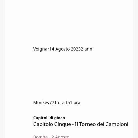
moderna)?
Voignar
14 Agosto 2023
2 anni
Monkey77
1 ora fa
1 ora
Capitolo Cinque - Il Torneo dei Campioni
Capitoli di gioco
Capitolo Cinque - Il Torneo dei Campioni
Bomba
·
2 Agosto