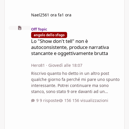
Nael256
1 ora fa
1 ora
Lo "Show don't tell" non è autoconsistente, produce narrativa s
Off Topic
angolo dello sfogo
Lo "Show don't tell" non è
autoconsistente, produce narrativa
stancante e oggettivamente brutta
Hero81
·
Giovedì alle 18:07
Riscrivo quanto ho detto in un altro post
qualche giorno fa perché mi pare uno spunto
interessante. Potrei continuare ma sono
stanco, sono stato 9 ore davanti ad un
monitor a combattere con python e, cosi, mi
9 risposte
156 visualizzazioni
limito ad invocare Gemini in mio soccorso... In
sintesi: lo "Show don't tell" è disfunzionale...
evitatelo. Se vi chiedono perché rispondete
semplicemente... perché si, perché è fantasy!