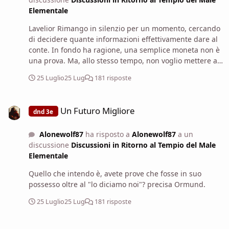
Elementale
Lavelior Rimango in silenzio per un momento, cercando
di decidere quante informazioni effettivamente dare al
conte. In fondo ha ragione, una semplice moneta non è
una prova. Ma, allo stesso tempo, non voglio mettere a
rischio la popolazione convincendo il conte a fare azioni
25 Luglio
25 Lug
181 risposte
affrettate. Riguardo alla moneta, l' abbiamo trovata in
questo contenitore a casa sua. Dico, tirando fuori il cubo
Un Futuro Migliore
e sappiamo che stava cercando di aizzare i contadini. Lo
Un Futuro Migliore
dnd 3e
abbiamo sentito con le nostre orecchie, in particolare
Milio. Prima però di precisare Sia chiaro, non crediamo
Alonewolf87
ha risposto a
Alonewolf87
a un
che i contadini siano coinvolti nel culto di Iuz. Krosec
discussione
Discussioni in Ritorno al Tempio del Male
non è stato così aperto con loro. Ha parlato solo delle
Elementale
tasse eccessive, cercava di sfruttare una rabbia già
presente. Oltre a lui e un paio di umani non ho visto
Quello che intendo è, avete prove che fosse in suo
negli altri la corruzione dell' anima che inevitabilmente
possesso oltre al "lo diciamo noi"? precisa Ormund.
si accompagna al culto di Iuz. Inoltre sappiamo che
stanno preparando qualcosa di grosso tra un paio di
25 Luglio
25 Lug
181 risposte
giorni al magazzino. Deve arrivare un carico, in segreto,
e Krosec sembrava particolarmente contento della cosa.
Un Futuro Migliore