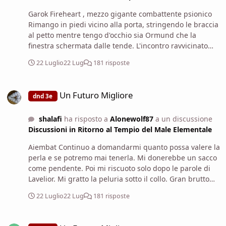
Garok Fireheart , mezzo gigante combattente psionico
Rimango in piedi vicino alla porta, stringendo le braccia
al petto mentre tengo d'occhio sia Ormund che la
finestra schermata dalle tende. L'incontro ravvicinato
con la Contessa in corridoio mi ha lasciato addosso una
22 Luglio
22 Lug
181 risposte
brutta sensazione di imminente pericolo, un sesto
senso da soldato che non mi fa stare tranquillo in
Un Futuro Migliore
questa casa. Annuisco fermamente alle parole di
Un Futuro Migliore
dnd 3e
Lavelior, fissando Ormund con sguardo duro e deciso
per fargli capire che la situazione è di massima gravità.
shalafi
ha risposto a
Alonewolf87
a un discussione
Sposto poi una mano vicino all'elsa della spada, pronto
Discussioni in Ritorno al Tempio del Male Elementale
a qualunque ordine o piano d'azione il figlio del Conte
deciderà di intraprendere adesso che le carte sono
Aiembat Continuo a domandarmi quanto possa valere la
finalmente tutte sul tavolo.
perla e se potremo mai tenerla. Mi donerebbe un sacco
come pendente. Poi mi riscuoto solo dopo le parole di
Lavelior. Mi gratto la peluria sotto il collo. Gran brutto
affare. L'ala della giustizia dovrebbe calare su questo
22 Luglio
22 Lug
181 risposte
soggetto!
Un Futuro Migliore