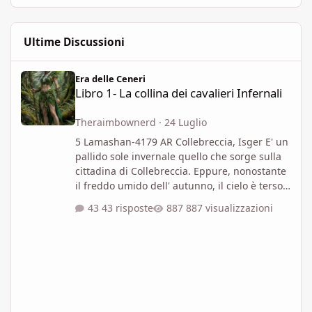
Ultime Discussioni
Libro 1- La collina dei cavalieri Infernali
Era delle Ceneri
Libro 1- La collina dei cavalieri Infernali
Theraimbownerd
·
24 Luglio
5 Lamashan-4179 AR Collebreccia, Isger E' un
pallido sole invernale quello che sorge sulla
cittadina di Collebreccia. Eppure, nonostante
il freddo umido dell' autunno, il cielo è terso,
quasi come se Gozreh avesse voluto
43 risposte
887 visualizzazioni
rispettare questo giorno speciale per la città
risparmiando le sue nubi. Oggi infatti è il
giorno della Chiamata degli Eroi, un' antica e
onorata tradizione Collebrecciana che
perdura ormai da decenni. Ogni mese il
consiglio cittadino si riunisce per ascoltare le
lamentele dei c