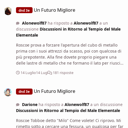
Un Futuro Migliore
Un Futuro Migliore
dnd 3e
Alonewolf87
ha risposto a
Alonewolf87
a un
discussione
Discussioni in Ritorno al Tempio del Male
Elementale
Roscoe prova a forzare l'apertura del cubo di metallo
prima con i suoi attrezzi da scasso, poi con qualcosa di
più prepotente. Alla fine dovete proprio piegare una
delle lastre di metallo che ne formano il lato per riuscire
ad accedere all'interno. Per vostra fortuna non siete
14 Luglio
14 Lug
181 risposte
vittime di esplosioni, sbuffi di veleno o altre cose
nefaste quando spezzate il metallo. All'interno del cubo
Un Futuro Migliore
di metallo trovate due piccole conchiglie decorate con
Un Futuro Migliore
dnd 3e
strane rune, una perla nera e una moneta d'oro con
incisi su un lato un teschio e sull'altro una spada.
Darione
ha risposto a
Alonewolf87
a un discussione
Lavelior riconosce quasi subito quella moneta e in
Discussioni in Ritorno al Tempio del Male Elementale
particolare il teschio come provenienti da una delle
terre dell'impero di Iuz, semidio malvagio della tirannia
Roscoe Tobboe detto "Milo" Come volete! Ci riprovo. Mi
che affligge buona parte delle terre settentrionali delle
rimetto sotto a cercare una fessura, un qualcosa per far