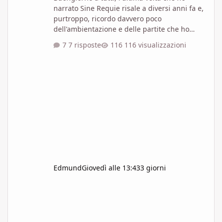
narrato Sine Requie risale a diversi anni fa e,
purtroppo, ricordo davvero poco
dell'ambientazione e delle partite che ho
giocato. Ad oggi, Sine Requie è l'unico GdR
7 risposte
116 visualizzazioni
vagamente dieselpunk che abbia mai
provato. Non ho mai letto romanzi o fumetti
del genere e, a livello di formazione, le
esperienze più vicine sono un corso
universitario di Storia contemporanea, uno di
Letteratura italiana contemporanea e uno di
Storia dell'arte contemporanea. Se volessi in
Edmund
Giovedì alle 13:43
3 giorni