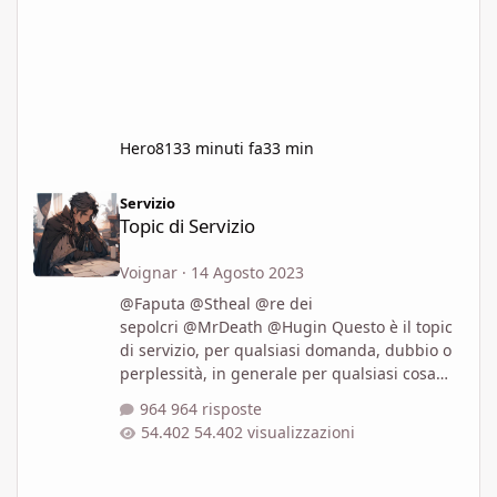
Hero81
33 minuti fa
33 min
Topic di Servizio
Servizio
Topic di Servizio
Voignar
·
14 Agosto 2023
@Faputa @Stheal @re dei
sepolcri @MrDeath @Hugin Questo è il topic
di servizio, per qualsiasi domanda, dubbio o
perplessità, in generale per qualsiasi cosa
che non sia il gioco di ruolo, che avrà un topic
964 risposte
a parte Inizierei dal capire che genere di
54.402 visualizzazioni
ambientazione vi interessa: medievale
classica? Orientaleggiante? Steampunk? Post-
apocalittica (con o senza tecnologia