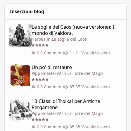
Inserzioni blog
Le soglie del Caos (nuova versione): Il mondo di Valdora.
Le soglie del Caos (nuova versione): Il
mondo di Valdora.
Hero81
in
Le soglie del Caos
0 Commenti
11 Visualizzazioni
Un po' di restauro
Un po' di restauro
Pippomaster92
in
La Torre del Mago
0 Commenti
37 Visualizzazioni
13 Classi di Troika! per Antiche Pergamene
13 Classi di Troika! per Antiche
Pergamene
Pippomaster92
in
La Torre del Mago
0 Commenti
35 Visualizzazioni