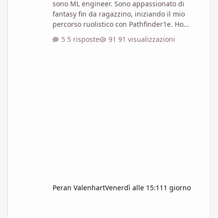
sono ML engineer. Sono appassionato di
fantasy fin da ragazzino, iniziando il mio
percorso ruolistico con Pathfinder1e. Ho
provato altri giochi, come giochi del sistema
5 risposte
91 visualizzazioni
Powered by Apocalypse e Fate Core. Ho
sperimentato anche giochi OSR ma adesso
gioco prevalentemente Pathfinder2e. Sono
anche disegnatore digitale e Master di
ambientazioni di mia invenzione. Scrivo,
anche se non ho ancora mai pubblicato nulla.
Un giorno mi piacerebbe pubblicare un mio l
Peran Valenhart
Venerdì alle 15:11
1 giorno