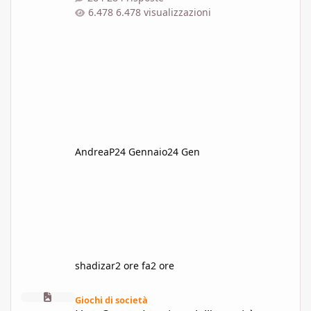
6.478 visualizzazioni
AndreaP
24 Gennaio
24 Gen
shadizar
2 ore fa
2 ore
HeroQuest - La cripta dell'oscurità perpetua
Giochi di società