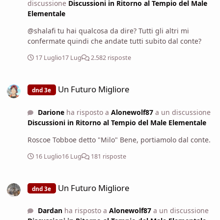
discussione
Discussioni in Ritorno al Tempio del Male
un piccolo studio dall'altra estremità del corridoio.
Elementale
Ormund si chiude la porta alle spalle, tira le tende poi a
bassa voce vi dice Spero che abbiate notizie grosse per
@shalafi tu hai qualcosa da dire? Tutti gli altri mi
venire qui a quest'ora.
confermate quindi che andate tutti subito dal conte?
17 Luglio
17 Lug
2.582 risposte
Un Futuro Migliore
Un Futuro Migliore
dnd 3e
Darione
ha risposto a
Alonewolf87
a un discussione
Discussioni in Ritorno al Tempio del Male Elementale
Roscoe Tobboe detto "Milo" Bene, portiamolo dal conte.
16 Luglio
16 Lug
181 risposte
Un Futuro Migliore
Un Futuro Migliore
dnd 3e
Dardan
ha risposto a
Alonewolf87
a un discussione