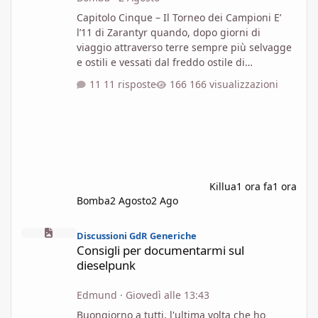
Capitolo Cinque – Il Torneo dei Campioni E’
l’11 di Zarantyr quando, dopo giorni di
viaggio attraverso terre sempre più selvagge
e ostili e vessati dal freddo ostile di
quell’inverno, il gruppo di Esploratori arriva
11 risposte
166 visualizzazioni
finalmente a Murogrigio nel tardo
pomeriggio. La città si staglia imponente ai
piedi delle montagne, costruita sulle rovine di
un’antica fortezza dhakaani ai tempo dello
strapotere goblinoide. Le mura esterne, in
parte ancora tinte di rosso scuro dal sangue
di antiche battaglie, dann
Killua
1 ora fa
1 ora
Bomba
2 Agosto
2 Ago
Consigli per documentarmi sul dieselpunk
Discussioni GdR Generiche
Consigli per documentarmi sul
dieselpunk
Edmund
·
Giovedì alle 13:43
Buongiorno a tutti, l'ultima volta che ho