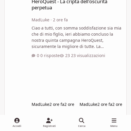
HeroQuest - La cripta dell'oscurità
perpetua
MadLuke
·
2 ore fa
Ciao a tutti, con somma soddisfazione sia mia
che di mio figlio, ieri abbiamo concluso la
nostra quinta campagna HeroQuest,
sicuramente la migliore di tutte. La
progressione della difficoltà nel corso delle 10
0 risposte
23 visualizzazioni
imprese è perfetta. I labirinti (se così si
possono chiamare i dungeon di Heroquest)
sono stimolanti e la difficoltà degli scontri con
i mostri è perfettamente bilanciata. Anche la
distribuzione ed efficacia dei tesori
contribuisce a rendere ogni impresa
avvincente. Anche le carte sono mol
MadLuke
2 ore fa
2 ore
MadLuke
2 ore fa
2 ore
Briciole di creatività
Discussioni GdR Generiche
ambientazione
Accedi
Registrati
Cerca
Menu
Briciole di creatività