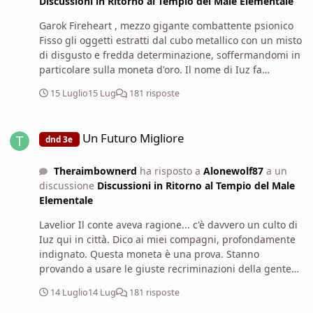
Discussioni in Ritorno al Tempio del Male Elementale
Garok Fireheart , mezzo gigante combattente psionico
Fisso gli oggetti estratti dal cubo metallico con un misto
di disgusto e fredda determinazione, soffermandomi in
particolare sulla moneta d'oro. Il nome di Iuz fa
raggelare il sangue a chiunque conosca la tirannia, e
15 Luglio
15 Lug
181 risposte
vederne il simbolo qui, in questo villaggio, cancella ogni
residuo dubbio. Incrocio le braccia al petto, la mascella
Un Futuro Migliore
serrata e la voce ridotta a un sussurro tagliente.
Un Futuro Migliore
dnd 3e
Maledetti fanatici. Usano la fame e la disperazione dei
contadini come esca per trascinarli nel fango. Lavelior
Theraimbownerd
ha risposto a
Alonewolf87
a un
ha ragione , questa moneta è la prova schiacciante che
discussione
Discussioni in Ritorno al Tempio del Male
cercavamo , se il culto di Iuz mette radici qui, non ci
Elementale
sarà solo una rivolta per le tasse, ma un vero e proprio
massacro. Dobbiamo muoverci subito.
Lavelior Il conte aveva ragione... c'è davvero un culto di
Iuz qui in città. Dico ai miei compagni, profondamente
indignato. Questa moneta è una prova. Stanno
provando a usare le giuste recriminazioni della gente
per diffondere la loro religione empia. Questo è
14 Luglio
14 Lug
181 risposte
effettivamente qualcosa che il conte deve sapere. Il
prima possibile.