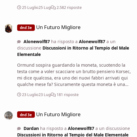
25 Luglio
25 Lug
2.582 risposte
Un Futuro Migliore
Un Futuro Migliore
dnd 3e
Alonewolf87
ha risposto a
Alonewolf87
a un
discussione
Discussioni in Ritorno al Tempio del Male
Elementale
Ormund sospira guardando la moneta, scuotendo la
testa come a voler scacciare un brutto pensiero Korsec,
mi dice qualcosa, era uno dei nuovi fabbri arrivati qui
qualche mese fa? Sicuramente questa moneta è una
prova importante, ma da sola non risolutiva per
23 Luglio
23 Lug
181 risposte
chiudere una cospirazione di grande scala. Come la
potete collegare a Krosec? Come siete sicuri che sia un
Un Futuro Migliore
servitore del male? Parlavate di un culto tra i contadini,
Un Futuro Migliore
dnd 3e
spiegatevi meglio...
Dardan
ha risposto a
Alonewolf87
a un discussione
Discussioni in Ritorno al Tempio del Male Elementale