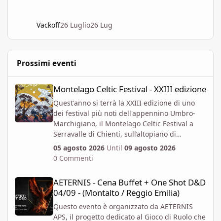
Vackoff
26 Luglio
26 Lug
Prossimi eventi
Montelago Celtic Festival - XXIII edizione
Montelago Celtic Festival - XXIII edizione
Quest'anno si terrà la XXIII edizione di uno
dei festival più noti dell'appennino Umbro-
Marchigiano, il Montelago Celtic Festival a
Serravalle di Chienti, sull’altopiano di
Colfiorito in provincia di Macerata.
05 agosto 2026
Until
09 agosto 2026
https://www.montelagocelticfestival.it/
0 Commenti
Il festiva è pensato per far vivere un
AETERNIS - Cena Buffet + One Shot D&D 04/09 - (Montalto / Regg
esperienza immersiva a chi vi partecipa,
AETERNIS - Cena Buffet + One Shot D&D
tantochè I biglietti attualmente disponibili
04/09 - (Montalto / Reggio Emilia)
permettono l'accesso per almeno due giorni
consecutivi. E' attiva la prevendita Spring
Questo evento è organizzato da AETERNIS
Offer, che mette a disposizione dal 6 Aprile al
APS, il progetto dedicato al Gioco di Ruolo che