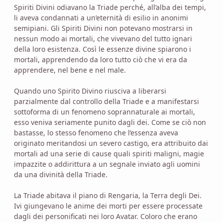
Spiriti Divini odiavano la Triade perché, all’alba dei tempi,
li aveva condannati a un’eternità di esilio in anonimi
semipiani. Gli Spiriti Divini non potevano mostrarsi in
nessun modo ai mortali, che vivevano del tutto ignari
della loro esistenza. Così le essenze divine spiarono i
mortali, apprendendo da loro tutto ciò che vi era da
apprendere, nel bene e nel male.
Quando uno Spirito Divino riusciva a liberarsi
parzialmente dal controllo della Triade e a manifestarsi
sottoforma di un fenomeno soprannaturale ai mortali,
esso veniva seriamente punito dagli dei. Come se ciò non
bastasse, lo stesso fenomeno che l’essenza aveva
originato meritandosi un severo castigo, era attribuito dai
mortali ad una serie di cause quali spiriti maligni, magie
impazzite o addirittura a un segnale inviato agli uomini
da una divinità della Triade.
La Triade abitava il piano di Rengaria, la Terra degli Dei.
Ivi giungevano le anime dei morti per essere processate
dagli dei personificati nei loro Avatar. Coloro che erano