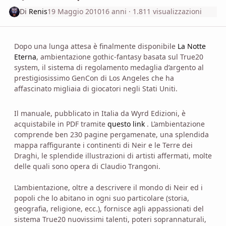
Di
Renis
19 Maggio 2010
16 anni
· 1.811 visualizzazioni
Dopo una lunga attesa è finalmente disponibile
La Notte
Eterna
, ambientazione gothic-fantasy basata sul True20
system, il sistema di regolamento medaglia d’argento al
prestigiosissimo GenCon di Los Angeles che ha
affascinato migliaia di giocatori negli Stati Uniti.
Il manuale, pubblicato in Italia da Wyrd Edizioni, è
acquistabile in PDF tramite
questo link
. L’ambientazione
comprende ben 230 pagine pergamenate, una splendida
mappa raffigurante i continenti di Neir e le Terre dei
Draghi, le splendide illustrazioni di artisti affermati, molte
delle quali sono opera di Claudio Trangoni.
L’ambientazione, oltre a descrivere il mondo di Neir ed i
popoli che lo abitano in ogni suo particolare (storia,
geografia, religione, ecc.), fornisce agli appassionati del
sistema True20 nuovissimi talenti, poteri soprannaturali,