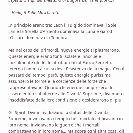
aspetta che gli dei smettano di litigare per venir fuori…»
– Hedd, il Folle Mascherato
In principio erano tre: Laon il Fulgido dominava il Sole;
Lanie la Sorella d’Argento dominava la Luna e Garod
l’Oscuro dominava la Tenebra.
Ma nel caos dei primordi, nuove energie si plasmarono.
Queste energie erano fonti isolate e innocue e
inizialmente gli dei le attribuirono al Fuoco Segreto,
l’eterna fiamma a cui si deve l’esistenza della magia. Con il
passare del tempo, però, queste energie purissime
assunsero le forme e le coscienze delle forze che
rappresentavano. Quando le energie compresero di
essere entità subalterne alle Divinità Supreme, divennero
insoddisfatte della loro condizione e desiderarono di più.
Gli Spiriti Divini invidiavano lo status delle Divinità
Supreme; invidiavano i templi che i mortali edificavano in
loro nome, invidiavano le guerre che i mortali
combattevano in loro nome… Ma sopra ogni altra cosa, gli