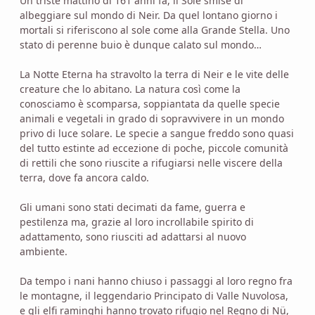
Un triste mattino di 161 anni fa, il Sole smise di
albeggiare sul mondo di Neir. Da quel lontano giorno i
mortali si riferiscono al sole come alla Grande Stella. Uno
stato di perenne buio è dunque calato sul mondo…
La Notte Eterna ha stravolto la terra di Neir e le vite delle
creature che lo abitano. La natura così come la
conosciamo è scomparsa, soppiantata da quelle specie
animali e vegetali in grado di sopravvivere in un mondo
privo di luce solare. Le specie a sangue freddo sono quasi
del tutto estinte ad eccezione di poche, piccole comunità
di rettili che sono riuscite a rifugiarsi nelle viscere della
terra, dove fa ancora caldo.
Gli umani sono stati decimati da fame, guerra e
pestilenza ma, grazie al loro incrollabile spirito di
adattamento, sono riusciti ad adattarsi al nuovo
ambiente.
Da tempo i nani hanno chiuso i passaggi al loro regno fra
le montagne, il leggendario Principato di Valle Nuvolosa,
e gli elfi raminghi hanno trovato rifugio nel Regno di Nü,