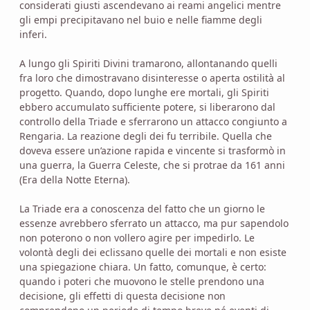
considerati giusti ascendevano ai reami angelici mentre
gli empi precipitavano nel buio e nelle fiamme degli
inferi.
A lungo gli Spiriti Divini tramarono, allontanando quelli
fra loro che dimostravano disinteresse o aperta ostilità al
progetto. Quando, dopo lunghe ere mortali, gli Spiriti
ebbero accumulato sufficiente potere, si liberarono dal
controllo della Triade e sferrarono un attacco congiunto a
Rengaria. La reazione degli dei fu terribile. Quella che
doveva essere un’azione rapida e vincente si trasformò in
una guerra, la Guerra Celeste, che si protrae da 161 anni
(Era della Notte Eterna).
La Triade era a conoscenza del fatto che un giorno le
essenze avrebbero sferrato un attacco, ma pur sapendolo
non poterono o non vollero agire per impedirlo. Le
volontà degli dei eclissano quelle dei mortali e non esiste
una spiegazione chiara. Un fatto, comunque, è certo:
quando i poteri che muovono le stelle prendono una
decisione, gli effetti di questa decisione non