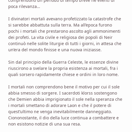
comprendono un periodo di tempo breve né eventi di
poca rilevanza…
I divinatori mortali avevano profetizzato la catastrofe che
si sarebbe abbattuta sulla terra. Ma all’epoca furono
pochi i mortali che prestarono ascolto agli ammonimenti
dei profeti. La vita civile e religiosa dei popoli di Neir
continuò nelle solite liturgie di tutti i giorni, in attesa che
un’era del mondo finisse e una nuova iniziasse.
Sin dal principio della Guerra Celeste, le essenze divine
riuscirono a svelare la propria esistenza ai mortali, fra i
quali sorsero rapidamente chiese e ordini in loro nome.
I mortali non comprendono bene il motivo per cui il sole
abbia smesso di sorgere. I sacerdoti klorss sostengono
che Demien abbia imprigionato il sole nella speranza che
i mortali smettano di adorare Laon e che il potere di
quest’ultimo ne venga inevitabilmente danneggiato.
Ciononostante, il dio della luce continua a combattere e
non esistono notizie di una sua resa.