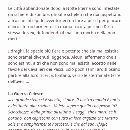
Le città abbandonate dopo la Notte Eterna sono infestate
da schiere di zombie, ghoul e scheletri che non aspettano
altro che intrepidi avventurieri da fare a pezzi per placare
il loro eterno tormento. La magia oscura permea l’aria
stessa di Neir, diffondendo il malsano morbo della non
morte.
I draghi, la specie più fiera e potente che sia mai esistita,
sono oramai divenuti leggenda. Alcuni affermano che si
sono estinti, altri che non sono mai esistiti eccetto nelle
favole dei Cavalieri dei Passi. Solo pochissimi arditi osano
partire alla loro ricerca, lontano, verso le sterminate terre
dell’ovest…
La Guerra Celeste
«La grande stella si è spenta, si dice. Il nostro mondo è antico
e destinato alla rovina… Volete sapere quello che penso io?
Sciocchezze, dalla prima all’ultima. I saggi, che i morti se li
portino, non capiscono con tutta la loro arguzia che Mastro
Sole si è semplicemente nascosto, e che dal suo rifugio