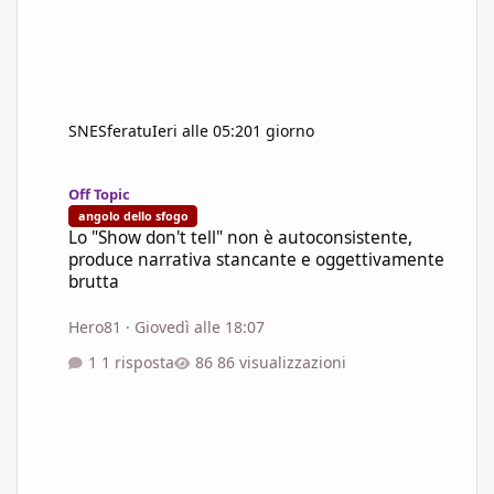
SNESferatu
Ieri alle 05:20
1 giorno
Lo "Show don't tell" non è autoconsistente, produce narrativa s
Off Topic
angolo dello sfogo
Lo "Show don't tell" non è autoconsistente,
produce narrativa stancante e oggettivamente
brutta
Hero81
·
Giovedì alle 18:07
1 risposta
86 visualizzazioni