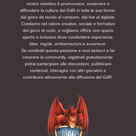
nostro obiettivo è promuovere, sostenere e
unico spazio culturale. Saranno infatti
quindi non è necessario aver partecipato ad
diffondere la cultura del GdR in tutte le sue forme:
presenti molti laboratori e attività didattiche
altri eventi AETERNIS per godersi la storia
dal gioco da tavolo al cartaceo, dal live al digitale.
molto interessanti.
dall’inizio alla fine.
Crediamo nel valore creativo, sociale e formativo
Degno di nota per i membri di D'L che
Per ulteriori informazioni consultate la
del gioco di ruolo, e vogliamo offrire uno spazio
vorranno parteciparvi è il padiglione
sezione FAQ di questo evento. Per esigenze
aperto e inclusivo dove condividere esperienze,
nominato Tenda dei Giochi (The Riddle Pit).
particolari è possibile contattarci tramite i
idee, regole, ambientazioni e avventure.
Quest'area è dedicata alle attività di gioco,
nostri canali social.
dove esperti e neofiti potranno cimentarsi in
Non vediamo l’ora di vedervi lì.
Se condividi questa passione e vuoi aiutarci a far
sessioni multi-tavolo, partecipare a workshop
Preparatevi a tirare l’iniziativa: tra tortelli,
crescere la community, registrati gratuitamente:
tematici, provare nuovi giochi in apposite
colline e oscurità… la missione sta per
potrai partecipare alle discussioni, pubblicare
sessioni dimostrative, chiacchierare e
cominciare.
contenuti, interagire con altri giocatori e
divertirsi.
PRENOTA UN POSTO AL TAVOLO SUL NOSTRO
contribuire attivamente alla diffusione del GdR.
EVENTBRITE
Per restare aggiornati sulle prossime sessioni
ed eventi futuri, seguite AETERNIS sui social e
su Eventbrite per ricevere le notifiche di
apertura delle nuove iscrizioni.
Sito Web
Instagram
TikTok