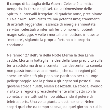
Il campo di battaglia della Guerra Celeste è la mitica
Rengaria, la Terra degli Dei. Dalla Dimensione dello
Spirito, a intervalli irregolari di qualche anno, precipitano
su Neir armi semi-distrutte ma potentissime; frammenti
di artefatti leggendari; essenze di energie annientate;
servitori celestiali o infernali feriti o morenti; potenti
magie selvagge. A volte i mortali si imbattono in queste
“meteore”, siglando la propria fortuna o la propria
condanna.
Nell’anno 127 dell’Era della Notte Eterna la dea Lanie
cadde. Morta in battaglia, la dea della luna precipitò sulla
terra sottoforma di una cometa incandescente. La cometa
non passò inosservata ai mortali, che dalle regioni più
sperdute alle città più popolose partirono per un lungo
pellegrinaggio. Ma la prima a giungere sul posto fu una
giovane strega nueth, Nelen Deseziath. La strega, avendo
visitato la regione precedentemente all’impatto con la
cometa, vinse tutti sul tempo utilizzando il potere di
teletrasporto. Una volta giunta a destinazione, Nelen
scoprì quel che da tempo sapeva, da quel giorno in cui la