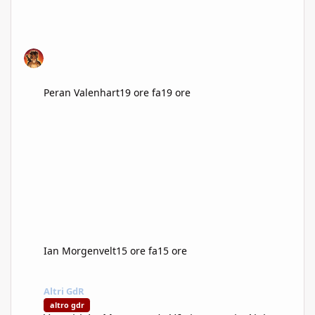
Peran Valenhart
19 ore fa
19 ore
Ian Morgenvelt
15 ore fa
15 ore
Vampiri: La Masquerade V6 si mostra in Alpha
Altri GdR
altro gdr