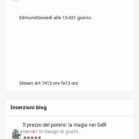
Edmund
Giovedì alle 13:43
1 giorno
Steven Art 74
13 ore fa
13 ore
Inserzioni blog
Il prezzo del potere: la magia nei GdR
Il prezzo del potere: la magia nei GdR
Hero81
in
Design di giochi