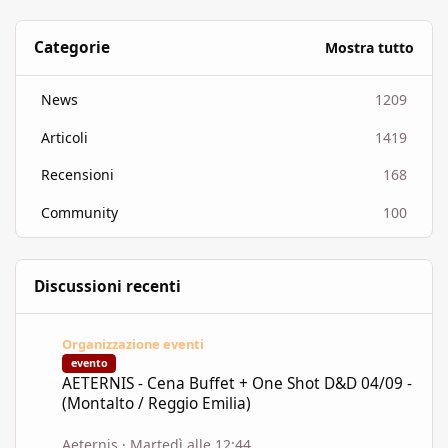
Categorie
Mostra tutto
News
1209
Articoli
1419
Recensioni
168
Community
100
Discussioni recenti
AETERNIS - Cena Buffet + One Shot D&D 04/09 - (Montalto / Regg
Organizzazione eventi
evento
AETERNIS - Cena Buffet + One Shot D&D 04/09 -
(Montalto / Reggio Emilia)
Aeternis
·
Martedì alle 12:44