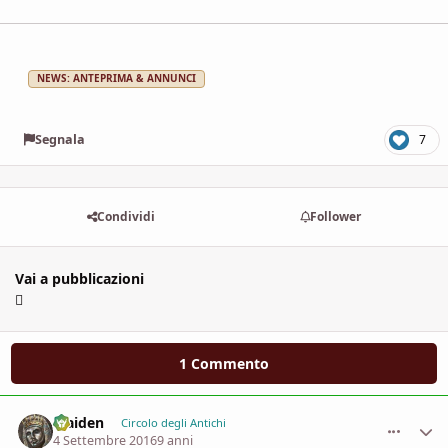
NEWS: ANTEPRIMA & ANNUNCI
Segnala
7
Condividi
Follower
Vai a pubblicazioni
1 Commento
Maiden
comment_
Stati
Circolo degli Antichi
4 Settembre 2016
9 anni