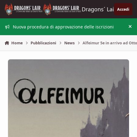
Vai al contenuto
Dragons´ Lair
Accedi
Nuova procedura di approvazione delle iscrizioni
Nas
Home
Pubblicazioni
News
Alfeimur 5e in arrivo ad Ott