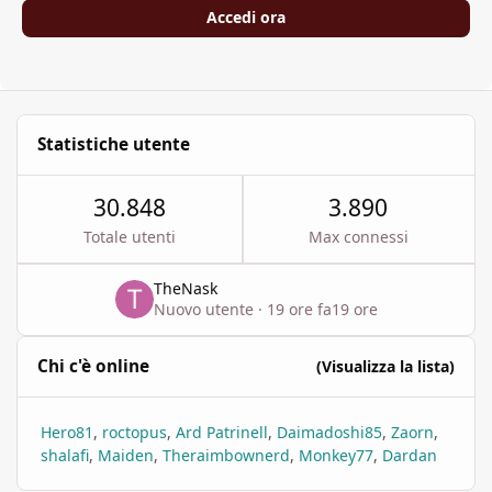
Accedi ora
Statistiche utente
30.848
3.890
Totale utenti
Max connessi
TheNask
Nuovo utente
·
19 ore fa
19 ore
Chi c'è online
(Visualizza la lista)
Hero81
roctopus
Ard Patrinell
Daimadoshi85
Zaorn
shalafi
Maiden
Theraimbownerd
Monkey77
Dardan