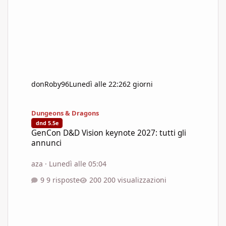
donRoby96
Lunedì alle 22:26
2 giorni
GenCon D&D Vision keynote 2027: tutti gli annunci
Dungeons & Dragons
dnd 5.5e
GenCon D&D Vision keynote 2027: tutti gli
annunci
aza
·
Lunedì alle 05:04
9 risposte
200 visualizzazioni