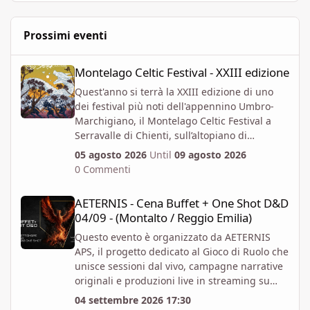
Prossimi eventi
Montelago Celtic Festival - XXIII edizione
Montelago Celtic Festival - XXIII edizione
Quest'anno si terrà la XXIII edizione di uno
dei festival più noti dell'appennino Umbro-
Marchigiano, il Montelago Celtic Festival a
Serravalle di Chienti, sull’altopiano di
Colfiorito in provincia di Macerata.
05 agosto 2026
Until
09 agosto 2026
https://www.montelagocelticfestival.it/
0 Commenti
Il festiva è pensato per far vivere un
AETERNIS - Cena Buffet + One Shot D&D 04/09 - (Montalto / Regg
esperienza immersiva a chi vi partecipa,
AETERNIS - Cena Buffet + One Shot D&D
tantochè I biglietti attualmente disponibili
04/09 - (Montalto / Reggio Emilia)
permettono l'accesso per almeno due giorni
consecutivi. E' attiva la prevendita Spring
Questo evento è organizzato da AETERNIS
Offer, che mette a disposizione dal 6 Aprile al
APS, il progetto dedicato al Gioco di Ruolo che
12 Giugno un numero massimo biglietti 4000.
unisce sessioni dal vivo, campagne narrative
Al momento i prezzi per la prevendita sono i
originali e produzioni live in streaming su
seguenti:
Twitch.
04 settembre 2026 17:30
Abbonamento x 1 persona per 4gg - 82 EUR +
Vi aspettiamo per un Evento Speciale: Cena