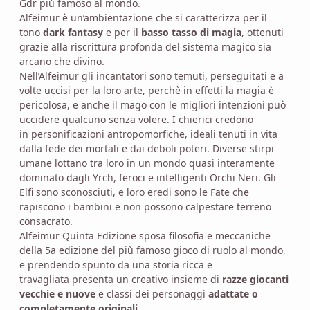
Gdr più famoso al mondo.
Alfeimur è un’ambientazione che si caratterizza per il
tono
dark fantasy
e per il
basso tasso di magia
, ottenuti
grazie alla riscrittura profonda del sistema magico sia
arcano che divino.
Nell’Alfeimur gli incantatori sono temuti, perseguitati e a
volte uccisi per la loro arte, perchè in effetti la magia è
pericolosa, e anche il mago con le migliori intenzioni può
uccidere qualcuno senza volere. I chierici credono
in personificazioni antropomorfiche, ideali tenuti in vita
dalla fede dei mortali e dai deboli poteri. Diverse stirpi
umane lottano tra loro in un mondo quasi interamente
dominato dagli Yrch, feroci e intelligenti Orchi Neri. Gli
Elfi sono sconosciuti, e loro eredi sono le Fate che
rapiscono i bambini e non possono calpestare terreno
consacrato.
Alfeimur Quinta Edizione sposa filosofia e meccaniche
della 5a edizione del più famoso gioco di ruolo al mondo,
e prendendo spunto da una storia ricca e
travagliata presenta un creativo insieme di
razze giocanti
vecchie e nuove
e classi dei personaggi
adattate o
completamente originali
.