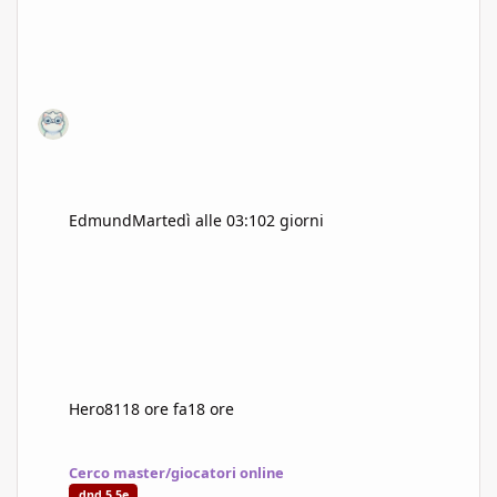
Edmund
Martedì alle 03:10
2 giorni
Hero81
18 ore fa
18 ore
I Custodi del Sangue Antico
Cerco master/giocatori online
dnd 5.5e