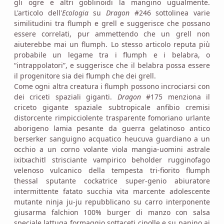
gli ogre e altri goblinoidi la mangino ugualmente.
L'articolo dell'
Ecologia
su
Dragon
#246 sottolinea varie
similitudini tra flumph e grell e suggerisce che possano
essere correlati, pur ammettendo che un grell non
aiuterebbe mai un flumph. Lo stesso articolo reputa più
probabile un legame tra i flumph e i belabra, o
“intrappolatori”, e suggerisce che il belabra possa essere
il progenitore sia dei flumph che dei grell.
Come ogni altra creatura i flumph possono incrociarsi con
dei criceti spaziali giganti.
Dragon
#175 menziona il
criceto gigante spaziale subtropicale anfibio cremisi
distorcente rimpicciolente trasparente fomoriano urlante
aborigeno lamia pesante da guerra gelatinoso antico
berserker sanguigno acquatico heucuva guardiano a un
occhio a un corno volante viola mangia-uomini astrale
ixitxachitl strisciante vampirico beholder rugginofago
velenoso vulcanico della tempesta tri-fiorito flumph
thessal sputante cockatrice super-genio abiuratore
intermittente fatato succhia vita marcente adolescente
mutante ninja ju-ju repubblicano su carro interponente
giusarma falchion 100% burger di manzo con salsa
speciale lattuga formaggio sottaceti cipolle e su panino ai