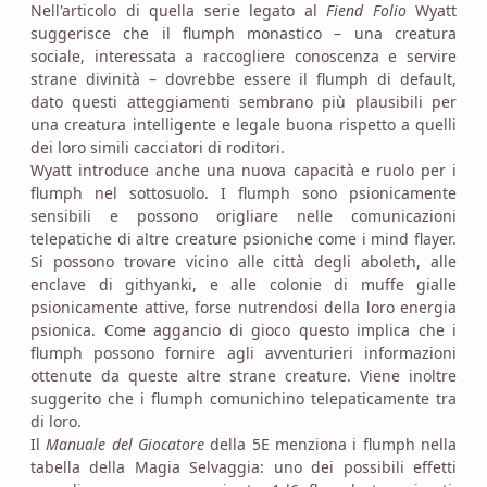
Nell'articolo di quella serie legato al
Fiend Folio
Wyatt
suggerisce che il flumph monastico – una creatura
sociale, interessata a raccogliere conoscenza e servire
strane divinità – dovrebbe essere il flumph di default,
dato questi atteggiamenti sembrano più plausibili per
una creatura intelligente e legale buona rispetto a quelli
dei loro simili cacciatori di roditori.
Wyatt introduce anche una nuova capacità e ruolo per i
flumph nel sottosuolo. I flumph sono psionicamente
sensibili e possono origliare nelle comunicazioni
telepatiche di altre creature psioniche come i mind flayer.
Si possono trovare vicino alle città degli aboleth, alle
enclave di githyanki, e alle colonie di muffe gialle
psionicamente attive, forse nutrendosi della loro energia
psionica. Come aggancio di gioco questo implica che i
flumph possono fornire agli avventurieri informazioni
ottenute da queste altre strane creature. Viene inoltre
suggerito che i flumph comunichino telepaticamente tra
di loro.
Il
Manuale del Giocatore
della 5E menziona i flumph nella
tabella della Magia Selvaggia: uno dei possibili effetti