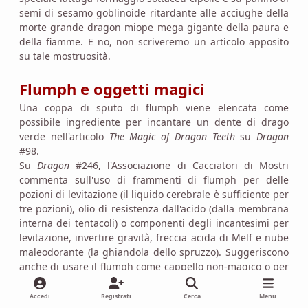
semi di sesamo goblinoide ritardante alle acciughe della
morte grande dragon miope mega gigante della paura e
della fiamme. E no, non scriveremo un articolo apposito
su tale mostruosità.
Flumph e oggetti magici
Una coppa di sputo di flumph viene elencata come
possibile ingrediente per incantare un dente di drago
verde nell'articolo
The Magic of Dragon Teeth
su
Dragon
#98.
Su
Dragon
#246, l'Associazione di Cacciatori di Mostri
commenta sull'uso di frammenti di flumph per delle
pozioni di levitazione (il liquido cerebrale è sufficiente per
tre pozioni), olio di resistenza dall'acido (dalla membrana
interna dei tentacoli) o componenti degli incantesimi per
levitazione, invertire gravità, freccia acida di Melf e nube
maleodorante (la ghiandola dello spruzzo). Suggeriscono
anche di usare il flumph come cappello non-magico o per
costruire una sedia con trappola ad aculei. La parte
superiore più dura del flumph è descritta come simile ad
Accedi
Registrati
Cerca
Menu