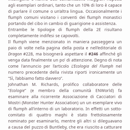
agli esemplari ordinari, tanto che un 10% di loro è capace
di parlare il comune o un’altra lingua. Occasionalmente i
flumph comuni visitano i conventi dei flumph monastici
portando del cibo in cambio di guarigione o assistenza.
Entrambe le tipologie di flumph della 2E risultano
completamente indifesi se capovolti.
Il flumph viene menzionato in maniera passeggera un
paio di volte nella pagina della posta e nell’editoriale di
Dragon
#228, ma bisognerà aspettare il
#246
affinché gli
venga data finalmente un po’ di attenzione. Degno di nota
come l'annuncio per l’articolo
L’Ecologia del Flumph
nel
numero precedente della rivista riporti ironicamente un
“Sì, l’abbiamo fatto davvero”.
Johnathan M. Richards, prolifico collaboratore delle
“
Ecologie
” (e membro della comunità ENWorld) fa
esaminare alla ricorrente Associazione di Cacciatori di
Mostri (Monster Hunter Association) un un esemplare vivo
di flumph all’interno di un laboratorio. In effetti un sotto-
comitato di quattro maghi è stato frettolosamente
nominato per esaminarlo, mentre gli altri si dileguavano
a causa del puzzo di Buntleby, che era riuscito a catturare