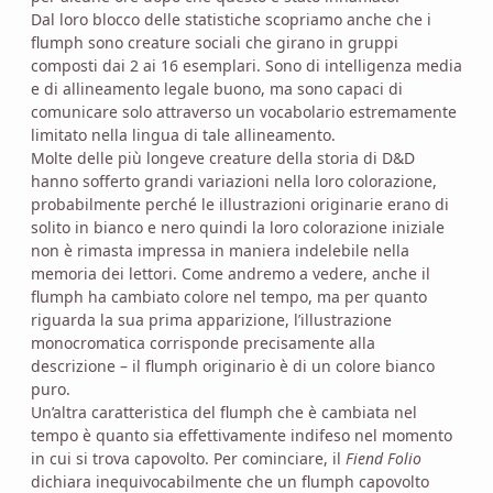
Dal loro blocco delle statistiche scopriamo anche che i
flumph sono creature sociali che girano in gruppi
composti dai 2 ai 16 esemplari. Sono di intelligenza media
e di allineamento legale buono, ma sono capaci di
comunicare solo attraverso un vocabolario estremamente
limitato nella lingua di tale allineamento.
Molte delle più longeve creature della storia di D&D
hanno sofferto grandi variazioni nella loro colorazione,
probabilmente perché le illustrazioni originarie erano di
solito in bianco e nero quindi la loro colorazione iniziale
non è rimasta impressa in maniera indelebile nella
memoria dei lettori. Come andremo a vedere, anche il
flumph ha cambiato colore nel tempo, ma per quanto
riguarda la sua prima apparizione, l’illustrazione
monocromatica corrisponde precisamente alla
descrizione – il flumph originario è di un colore bianco
puro.
Un’altra caratteristica del flumph che è cambiata nel
tempo è quanto sia effettivamente indifeso nel momento
in cui si trova capovolto. Per cominciare, il
Fiend Folio
dichiara inequivocabilmente che un flumph capovolto