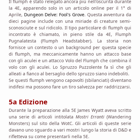
Il flumph è stato relegato ancora più nell'oscurità durante
la 4E, apparendo solo in un articolo online per il 1° di
Aprile,
Dungeon Delve: Fool's Grove
. Questa avventura da
dieci pagine include con una miriade di creature semi-
sconosciute e sul ridicolo. Il tipo particolare di flumph qui
incontrato è chiamato, in pieno stile da 4E, Flumph
Pugnalatesta (Flumph Headstabber). La storia non
fornisce un contesto o un background per questa specie
di flumph, ma meccanicamente hanno un attacco base
con gli aculei e un attacco Volo del Flumph che combina il
volo con gli aculei. Lo Spruzzo Puzzolente fa sì che gli
alleati a fianco al bersaglio dello spruzzo siano indeboliti.
Se questi flumph vengono capovolti (sbilanciati) diventano
indifesi ma possono fare un tiro salvezza per raddrizzarsi.
5a Edizione
Durante la preparazione alla 5E James Wyatt aveva scritto
una serie di articoli intitolata
Mostri Erranti
(Wandering
Monsters) sul sito della WotC. Gli articoli di queste serie
davano uno sguardo a vari mostri lungo la storia di D&D e
rifletteva su come presentarli nella 5E.