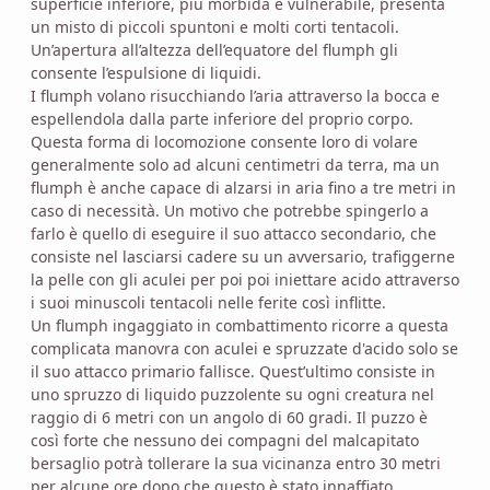
superficie inferiore, più morbida e vulnerabile, presenta
un misto di piccoli spuntoni e molti corti tentacoli.
Un’apertura all’altezza dell’equatore del flumph gli
consente l’espulsione di liquidi.
I flumph volano risucchiando l’aria attraverso la bocca e
espellendola dalla parte inferiore del proprio corpo.
Questa forma di locomozione consente loro di volare
generalmente solo ad alcuni centimetri da terra, ma un
flumph è anche capace di alzarsi in aria fino a tre metri in
caso di necessità. Un motivo che potrebbe spingerlo a
farlo è quello di eseguire il suo attacco secondario, che
consiste nel lasciarsi cadere su un avversario, trafiggerne
la pelle con gli aculei per poi poi iniettare acido attraverso
i suoi minuscoli tentacoli nelle ferite così inflitte.
Un flumph ingaggiato in combattimento ricorre a questa
complicata manovra con aculei e spruzzate d'acido solo se
il suo attacco primario fallisce. Quest’ultimo consiste in
uno spruzzo di liquido puzzolente su ogni creatura nel
raggio di 6 metri con un angolo di 60 gradi. Il puzzo è
così forte che nessuno dei compagni del malcapitato
bersaglio potrà tollerare la sua vicinanza entro 30 metri
per alcune ore dopo che questo è stato innaffiato.