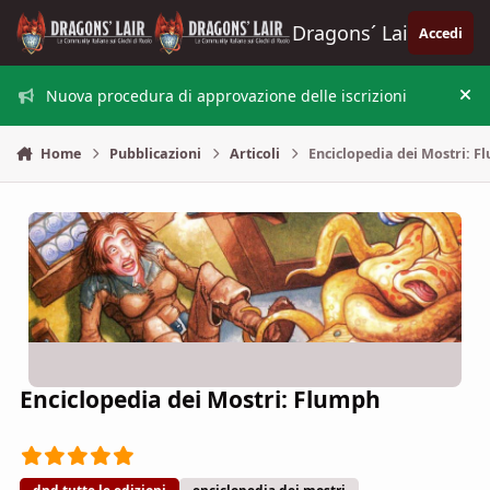
Vai al contenuto
Dragons´ Lair
Accedi
Nuova procedura di approvazione delle iscrizioni
Nas
Home
Pubblicazioni
Articoli
Enciclopedia dei Mostri: 
Enciclopedia dei Mostri: Flumph