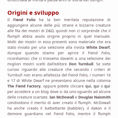
Origini e sviluppo
Il
Fiend Folio
ha la ben meritata reputazione di
aggiungere alcune delle più strane e bizzarre creature
alle fila dei mostri di D&D, quindi non ci sorprende che il
flumph abbia avuto origine proprio in quel manuale.
Molti dei mostri in esso presenti sono materiale che era
stato inviato per una selezione alla rivista
White Dwarf
,
dunque quando stiamo per aprire il Fiend Folio,
ricordiamoci che ci troviamo davanti a una selezione dei
migliori mostri scelti dall'editore
Don Turnbull
. Se siete
curiosi riguardo alle creature che secondo i criteri di
Turnbull non erano all’altezza del Fiend Folio, i numeri 16
e 17 di White Dwarf ne presentano alcune nella colonna
The Fiend Factory
, oppure potete cliccare
qui
,
qui
o
qui
per accedere a un blog dove si da uno sguardo ad alcune
delle creature scartate.
Ian McDowall
e
Douglas Naismith
condividono il merito di aver creato il flumph. McDowall
ha anche creato il balbettante (babbler), il dakon e il
demone guardiano nel Fiend Folio, mentre il flumph