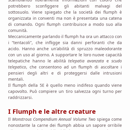
potrebbero sconfiggere gli abitanti malvagi del
sottosuolo. Viene spiegato che la società dei flumph è
organizzata in conventi ma non è presentata una catena
di comando. Ogni flumph contribuisce a modo suo alla
comunità.
Meccanicamente parlando il flumph ha ora un attacco con
i “tentacoli”, che infligge sia danni perforanti che da
acido. Hanno anche un'abilità di spruzzo maleodorante
con un uso al giorno. A supportare le loro nuove capacità
telepatiche hanno le abilità
telepatia avanzata
e
scudo
telepatico
, che consentono ad un flumph di ascoltare i
pensieri degli altri e di proteggersi dalle intrusioni
mentali.
Il flumph della 5E è quello meno indifeso quando viene
capovolto. Può compiere un tiro salvezza ogni turno per
raddrizzarsi.
I Flumph e le altre creature
Il
Monstrous Compendium Annual Volume Two
spiega come
nonostante la carne dei flumph abbia un sapore orribile