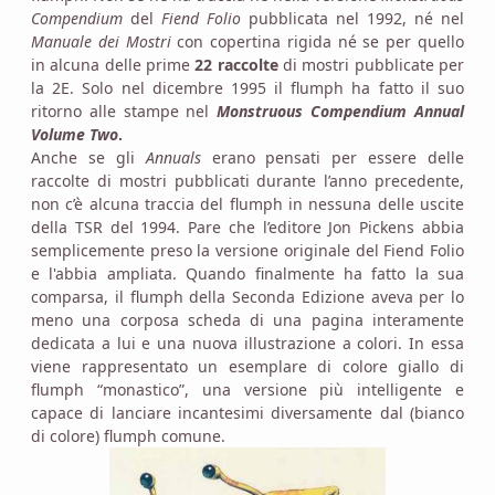
Compendium
del
Fiend Folio
pubblicata nel 1992, né nel
Manuale dei Mostri
con copertina rigida né se per quello
in alcuna delle prime
22 raccolte
di mostri pubblicate per
la 2E. Solo nel dicembre 1995 il flumph ha fatto il suo
ritorno alle stampe nel
Monstruous Compendium Annual
Volume Two
.
Anche se gli
Annuals
erano pensati per essere delle
raccolte di mostri pubblicati durante l’anno precedente,
non c’è alcuna traccia del flumph in nessuna delle uscite
della TSR del 1994. Pare che l’editore Jon Pickens abbia
semplicemente preso la versione originale del Fiend Folio
e l'abbia ampliata. Quando finalmente ha fatto la sua
comparsa, il flumph della Seconda Edizione aveva per lo
meno una corposa scheda di una pagina interamente
dedicata a lui e una nuova illustrazione a colori. In essa
viene rappresentato un esemplare di colore giallo di
flumph “monastico”, una versione più intelligente e
capace di lanciare incantesimi diversamente dal (bianco
di colore) flumph comune.