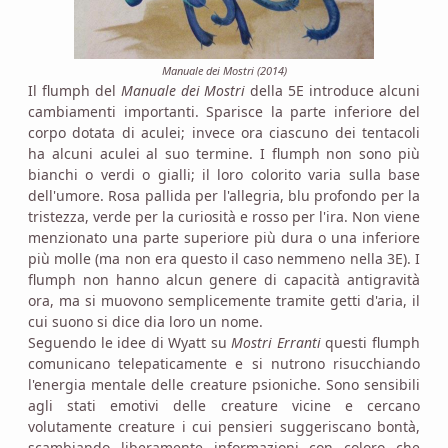
Manuale dei Mostri (2014)
Il flumph del
Manuale dei Mostri
della 5E introduce alcuni
cambiamenti importanti. Sparisce la parte inferiore del
corpo dotata di aculei; invece ora ciascuno dei tentacoli
ha alcuni aculei al suo termine. I flumph non sono più
bianchi o verdi o gialli; il loro colorito varia sulla base
dell'umore. Rosa pallida per l'allegria, blu profondo per la
tristezza, verde per la curiosità e rosso per l'ira. Non viene
menzionato una parte superiore più dura o una inferiore
più molle (ma non era questo il caso nemmeno nella 3E). I
flumph non hanno alcun genere di capacità antigravità
ora, ma si muovono semplicemente tramite getti d'aria, il
cui suono si dice dia loro un nome.
Seguendo le idee di Wyatt su
Mostri Erranti
questi flumph
comunicano telepaticamente e si nutrono risucchiando
l'energia mentale delle creature psioniche. Sono sensibili
agli stati emotivi delle creature vicine e cercano
volutamente creature i cui pensieri suggeriscano bontà,
scambiando liberamente informazioni con coloro che