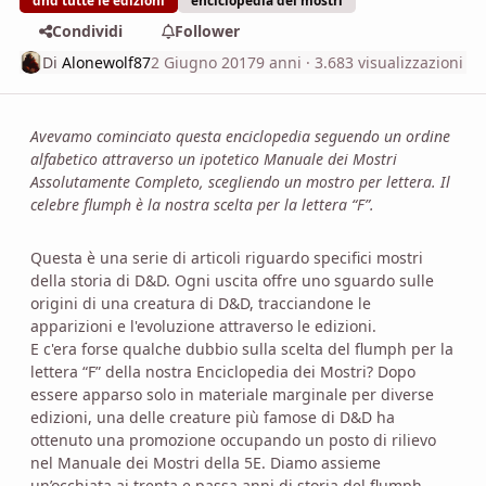
dnd tutte le edizioni
enciclopedia dei mostri
Condividi
Follower
Di
Alonewolf87
2 Giugno 2017
9 anni
· 3.683 visualizzazioni
Avevamo cominciato questa enciclopedia seguendo un ordine
alfabetico attraverso un ipotetico Manuale dei Mostri
Assolutamente Completo, scegliendo un mostro per lettera. Il
celebre flumph è la nostra scelta per la lettera “F”.
Questa è una serie di articoli riguardo specifici mostri
della storia di D&D. Ogni uscita offre uno sguardo sulle
origini di una creatura di D&D, tracciandone le
apparizioni e l'evoluzione attraverso le edizioni.
E c'era forse qualche dubbio sulla scelta del flumph per la
lettera “F” della nostra Enciclopedia dei Mostri? Dopo
essere apparso solo in materiale marginale per diverse
edizioni, una delle creature più famose di D&D ha
ottenuto una promozione occupando un posto di rilievo
nel Manuale dei Mostri della 5E. Diamo assieme
un’occhiata ai trenta e passa anni di storia del flumph.