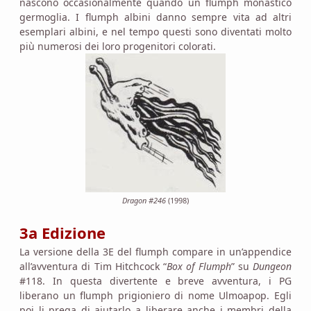
nascono occasionalmente quando un flumph monastico
germoglia. I flumph albini danno sempre vita ad altri
esemplari albini, e nel tempo questi sono diventati molto
più numerosi dei loro progenitori colorati.
Dragon #246
(1998)
3a Edizione
La versione della 3E del flumph compare in un’appendice
all’avventura di Tim Hitchcock “
Box of Flumph
” su
Dungeon
#118. In questa divertente e breve avventura, i PG
liberano un flumph prigioniero di nome Ulmoapop. Egli
poi li prega di aiutarlo a liberare anche i membri della