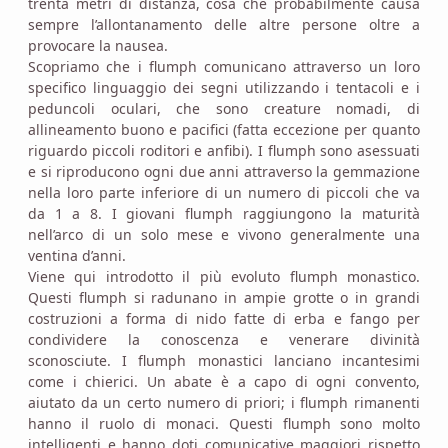
trenta metri di distanza, cosa che probabilmente causa
sempre l’allontanamento delle altre persone oltre a
provocare la nausea.
Scopriamo che i flumph comunicano attraverso un loro
specifico linguaggio dei segni utilizzando i tentacoli e i
peduncoli oculari, che sono creature nomadi, di
allineamento buono e pacifici (fatta eccezione per quanto
riguardo piccoli roditori e anfibi). I flumph sono asessuati
e si riproducono ogni due anni attraverso la gemmazione
nella loro parte inferiore di un numero di piccoli che va
da 1 a 8. I giovani flumph raggiungono la maturità
nell’arco di un solo mese e vivono generalmente una
ventina d’anni.
Viene qui introdotto il più evoluto flumph monastico.
Questi flumph si radunano in ampie grotte o in grandi
costruzioni a forma di nido fatte di erba e fango per
condividere la conoscenza e venerare divinità
sconosciute. I flumph monastici lanciano incantesimi
come i chierici. Un abate è a capo di ogni convento,
aiutato da un certo numero di priori; i flumph rimanenti
hanno il ruolo di monaci. Questi flumph sono molto
intelligenti e hanno doti comunicative maggiori rispetto