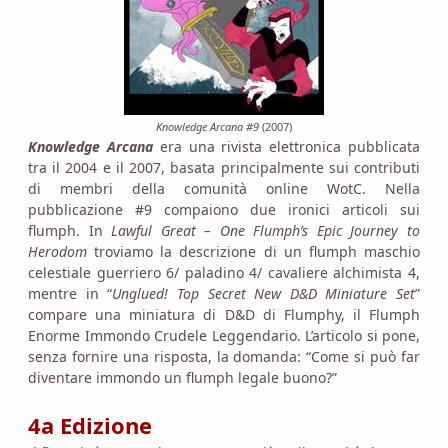
Knowledge Arcana #9
(2007)
Knowledge Arcana
era una rivista elettronica pubblicata
tra il 2004 e il 2007, basata principalmente sui contributi
di membri della comunità online WotC. Nella
pubblicazione #9 compaiono due ironici articoli sui
flumph. In
Lawful Great – One Flumph’s Epic Journey to
Herodom
troviamo la descrizione di un flumph maschio
celestiale guerriero 6/ paladino 4/ cavaliere alchimista 4,
mentre in “
Unglued! Top Secret New D&D Miniature Set
”
compare una miniatura di D&D di Flumphy, il Flumph
Enorme Immondo Crudele Leggendario. L’articolo si pone,
senza fornire una risposta, la domanda: “Come si può far
diventare immondo un flumph legale buono?”
4a Edizione