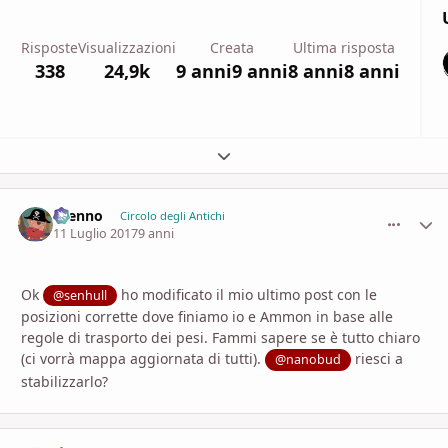
Risposte
Visualizzazioni
Creata
Ultima risposta
338
24,9k
9 anni
9 anni
8 anni
8 anni
Espandi panoramica del topic
Brenno
comment_
Stati
Circolo degli Antichi
11 Luglio 2017
9 anni
Ok
ho modificato il mio ultimo post con le
@senhull
posizioni corrette dove finiamo io e Ammon in base alle
regole di trasporto dei pesi. Fammi sapere se è tutto chiaro
(ci vorrà mappa aggiornata di tutti).
riesci a
@nanobud
stabilizzarlo?