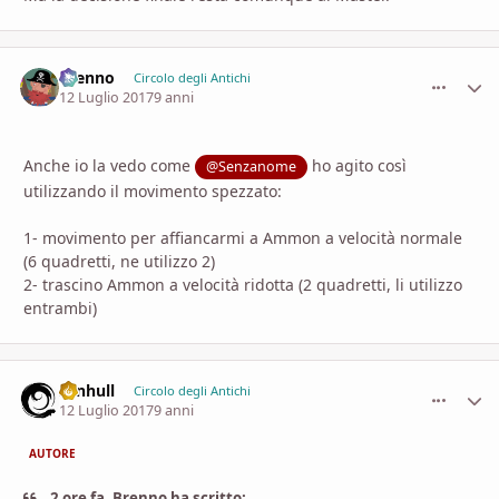
Brenno
comment_
Stati
Circolo degli Antichi
12 Luglio 2017
9 anni
Anche io la vedo come
ho agito così
@Senzanome
utilizzando il movimento spezzato:
1- movimento per affiancarmi a Ammon a velocità normale
(6 quadretti, ne utilizzo 2)
2- trascino Ammon a velocità ridotta (2 quadretti, li utilizzo
entrambi)
senhull
comment_
Stati
Circolo degli Antichi
12 Luglio 2017
9 anni
AUTORE
2 ore fa, Brenno ha scritto: