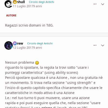
senhull
comment_
Stati
Circolo degli Antichi
11 Luglio 2017
9 anni
AUTORE
Ragazzi scrivo domani in TdG.
adrew
comment_
Stati
Circolo degli Antichi
12 Luglio 2017
9 anni
Nessun problema
riguardo lo spostare, la regola la trovi sotto "usare i
punteggi caratteristica" (using ability scores)
Perciò spostare qualcosa è una Azione , non una gratuita nè
un movimento. Si trova nella sezione "using strength" e
l'inizio di questo capitolo specifica chiaramente che usare le
caratteristiche in modo attivo è una Azione
I.e.: nel tuo turno ti puoi muovere, usare una azione
rapida e poi puoi eseguire quella che, nella sezione "usare
statistica forza" è una
azione
di "push, drag or lift"