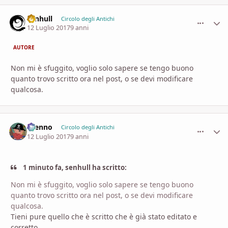
senhull
comment_
Stati
Circolo degli Antichi
12 Luglio 2017
9 anni
AUTORE
Non mi è sfuggito, voglio solo sapere se tengo buono
quanto trovo scritto ora nel post, o se devi modificare
qualcosa.
Brenno
comment_
Stati
Circolo degli Antichi
12 Luglio 2017
9 anni
1 minuto fa, senhull ha scritto:
Non mi è sfuggito, voglio solo sapere se tengo buono
quanto trovo scritto ora nel post, o se devi modificare
qualcosa.
Tieni pure quello che è scritto che è già stato editato e
corretto.