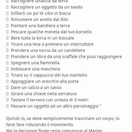

Raccogliere un’ascia da terra

Raccogliere un oggetto da un tavolo

Infilarti un po’ di cibo in bocca

Rimuovere un anello dal dito

Piantare una bandiera a terra

Pescare qualche moneta dal tuo borsello

Bere tutta la birra in un boccale

Tirare una leva o premere un interruttore

Prendere una torcia da un candeliere

Prendere un libro da uno scaffale che puoi raggiungere

Spegnere una fiammella

Indossare una maschera

Tirare su il cappuccio del tuo mantello

Appoggiare un orecchio alla porta

Dare un calcio a un sasso

Girare una chiave nella serratura

Tastare il terreno con un’asta di 3 metri

Passare un oggetto ad un altro personaggio "
Quindi io, se deve semplicemente trascinare un corpo, lo
farei fare riducendo il movimento.
Ma la decisione finale resta comunque al Master.