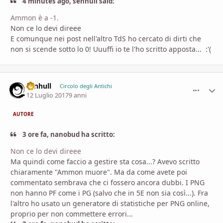
4 minutes ago, senhull said:
Ammon è a -1.
Non ce lo devi direee
E comunque nei post nell'altro TdS ho cercato di dirti che
non si scende sotto lo 0! Uuuffi io te l'ho scritto apposta... :'(
senhull
comment_
Stati
Circolo degli Antichi
12 Luglio 2017
9 anni
AUTORE
3 ore fa, nanobud ha scritto:
Non ce lo devi direee
Ma quindi come faccio a gestire sta cosa...? Avevo scritto
chiaramente "Ammon muore". Ma da come avete poi
commentato sembrava che ci fossero ancora dubbi. I PNG
non hanno PF come i PG (salvo che in 5E non sia così...). Fra
l'altro ho usato un generatore di statistiche per PNG online,
proprio per non commettere errori...