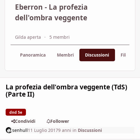
Eberron - La profezia
dell'ombra veggente
Gilda aperta
5 membri
Panoramica
Membri
Discussioni
File
La profezia dell'ombra veggente (TdS)
(Parte II)
dnd 5e
Condividi
Follower
senhull
11 Luglio 2017
9 anni
in
Discussioni