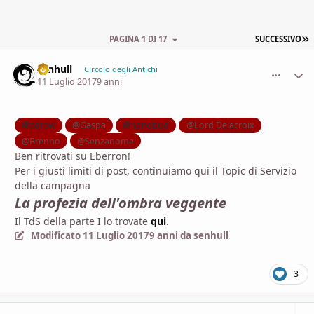
U
PAGINA 1 DI 17
SUCCESSIVO
senhull
comment_
Stati
Circolo degli Antichi
11 Luglio 2017
9 anni
@adrew
@Gaspa
@nanobud
@Lord Delacroix
@Brenno
@Senzanome
Ben ritrovati su Eberron!
Per i giusti limiti di post, continuiamo qui il Topic di Servizio
della campagna
La profezia dell'ombra veggente
Il TdS della parte I lo trovate
qui
.
Modificato
11 Luglio 2017
9 anni
da senhull
3