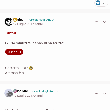
2
senhull
comment_
Stati
Circolo degli Antichi
12 Luglio 2017
9 anni
AUTORE
34 minuti fa, nanobud ha scritto:
@senhull
Corretto! LOL!
Ammon è a -1.
nanobud
comment_
Stati
Circolo degli Antichi
12 Luglio 2017
9 anni