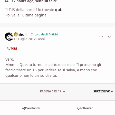
17 hours ago, senhull said:
Il TdS della parte I lo trovate
qui
.
Poi vai all'ultima pagina.
senhull
comment_
Stati
Circolo degli Antichi
12 Luglio 2017
9 anni
AUTORE
Vero.
Mmm... Questo turno lo lascio inconscio. Il prossimo gli
faccio tirare un TS per vedere se si salva, a meno che
qualcuno non lo tiri su di vita.
U
PAGINA 1 DI 17
SUCCESSIVO
Condividi
Follower