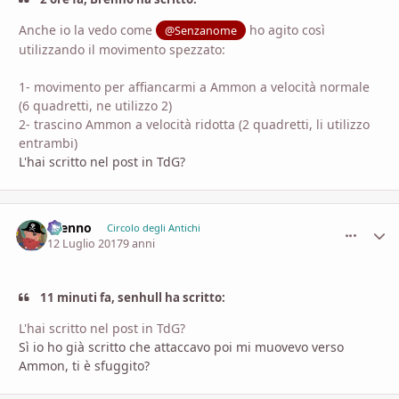
Anche io la vedo come
ho agito così
@Senzanome
utilizzando il movimento spezzato:
1- movimento per affiancarmi a Ammon a velocità normale
(6 quadretti, ne utilizzo 2)
2- trascino Ammon a velocità ridotta (2 quadretti, li utilizzo
entrambi)
L'hai scritto nel post in TdG?
Brenno
comment_
Stati
Circolo degli Antichi
12 Luglio 2017
9 anni
11 minuti fa, senhull ha scritto:
L'hai scritto nel post in TdG?
Sì io ho già scritto che attaccavo poi mi muovevo verso
Ammon, ti è sfuggito?