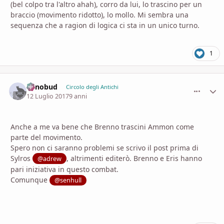
(bel colpo tra l'altro ahah), corro da lui, lo trascino per un
braccio (movimento ridotto), lo mollo. Mi sembra una
sequenza che a ragion di logica ci sta in un unico turno.
1
nanobud
comment_
Stati
Circolo degli Antichi
12 Luglio 2017
9 anni
Anche a me va bene che Brenno trascini Ammon come
parte del movimento.
Spero non ci saranno problemi se scrivo il post prima di
Sylros
, altrimenti editerò. Brenno e Eris hanno
@adrew
pari iniziativa in questo combat.
Comunque
@senhull