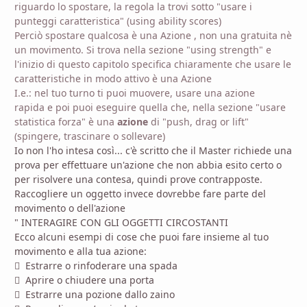
riguardo lo spostare, la regola la trovi sotto "usare i
punteggi caratteristica" (using ability scores)
Perciò spostare qualcosa è una Azione , non una gratuita nè
un movimento. Si trova nella sezione "using strength" e
l'inizio di questo capitolo specifica chiaramente che usare le
caratteristiche in modo attivo è una Azione
I.e.: nel tuo turno ti puoi muovere, usare una azione
rapida e poi puoi eseguire quella che, nella sezione "usare
statistica forza" è una
azione
di "push, drag or lift"
(spingere, trascinare o sollevare)
Io non l'ho intesa così... c'è scritto che il Master richiede una
prova per effettuare un'azione che non abbia esito certo o
per risolvere una contesa, quindi prove contrapposte.
Raccogliere un oggetto invece dovrebbe fare parte del
movimento o dell'azione
" I
NTERAGIRE CON GLI
O
GGETTI
C
IRCOSTANTI
Ecco alcuni esempi di cose che puoi fare insieme al tuo
movimento e alla tua azione:

Estrarre o rinfoderare una spada

Aprire o chiudere una porta

Estrarre una pozione dallo zaino