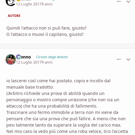
12 Luglio 2017
9 anni
AUTORE
Quindi l'attacco non si può fare, giusto?
O l'attacco o muovi il capitano, giusto?
Brenno
comment_
Stati
Circolo degli Antichi
12 Luglio 2017
9 anni
io lascerei così come hai postato. copio e incollo dal
manuale base tradotto:
L’Arbitro richiede una prova di abilità quando un
personaggio o mostro compie un’azione (che non sia un
attacco) che ha una probabilità di fallimento.
Trascinare uno fermo immobile a terra non mi viene da
pensare che sia una prova che può fallire. A meno che non
pesi talmente tanto da superare la soglia del carico max.
Nel mio caso la vedo più come una roba veloce, tiro l'accetta