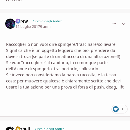
adrew
comment_
Stati
Circolo degli Antichi
12 Luglio 2017
9 anni
Raccoglierlo non vuol dire spingere/trascinare/sollevare.
Significa che è un oggetto leggero che pioi prendere da
dove si trova (se parte di un attacco o di una altra azione!!)
Se vuoi "raccogliere" il capitano, fa comunque parte
dell'Azione di spingerlo, trasportarlo, sollevarlo.
Se invece non consideriamo la parola raccolta, è la tessa
cosa: per muovere qualcosa è chiaramente scritto che devi
usare la tua azione per una prova di forza di push, deag, lift
1
senhull
comment_
Stati
Circolo degli Antichi