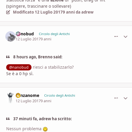
(spingere, trascinare o sollevare)
Modificato
12 Luglio 2017
9 anni
da adrew
nanobud
comment_
Stati
Circolo degli Antichi
12 Luglio 2017
9 anni
8 hours ago, Brenno said:
riesci a stabilizzarlo?
@nanobud
Se è a 0 hp sì.
Senzanome
comment_
Stati
Circolo degli Antichi
12 Luglio 2017
9 anni
37 minuti fa, adrew ha scritto:
Nessun problema