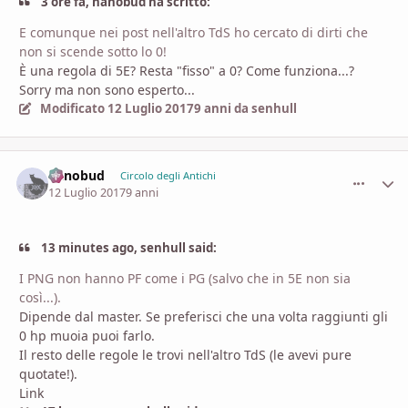
3 ore fa, nanobud ha scritto:
E comunque nei post nell'altro TdS ho cercato di dirti che
non si scende sotto lo 0!
È una regola di 5E? Resta "fisso" a 0? Come funziona...?
Sorry ma non sono esperto...
Modificato
12 Luglio 2017
9 anni
da senhull
nanobud
comment_
Stati
Circolo degli Antichi
12 Luglio 2017
9 anni
13 minutes ago, senhull said:
I PNG non hanno PF come i PG (salvo che in 5E non sia
così...).
Dipende dal master. Se preferisci che una volta raggiunti gli
0 hp muoia puoi farlo.
Il resto delle regole le trovi nell'altro TdS (le avevi pure
quotate!).
Link