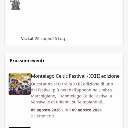
Vackoff
26 Luglio
26 Lug
Prossimi eventi
Montelago Celtic Festival - XXIII edizione
Montelago Celtic Festival - XXIII edizione
Quest'anno si terrà la XXIII edizione di uno
dei festival più noti dell'appennino Umbro-
Marchigiano, il Montelago Celtic Festival a
Serravalle di Chienti, sull’altopiano di
Colfiorito in provincia di Macerata.
05 agosto 2026
Until
09 agosto 2026
https://www.montelagocelticfestival.it/
0 Commenti
Il festiva è pensato per far vivere un
AETERNIS - Cena Buffet + One Shot D&D 04/09 - (Montalto / Regg
esperienza immersiva a chi vi partecipa,