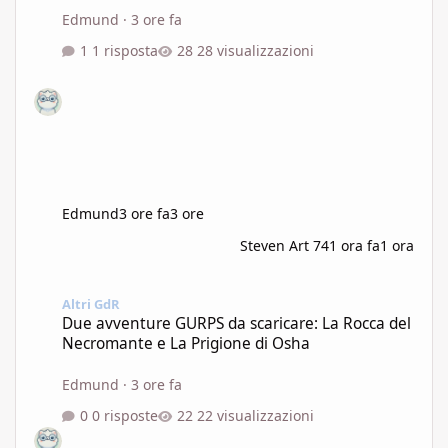
Edmund
·
3 ore fa
1 risposta
28 visualizzazioni
Edmund
3 ore fa
3 ore
Steven Art 74
1 ora fa
1 ora
Due avventure GURPS da scaricare: La Rocca del Necromante e L
Altri GdR
Due avventure GURPS da scaricare: La Rocca del
Necromante e La Prigione di Osha
Edmund
·
3 ore fa
0 risposte
22 visualizzazioni