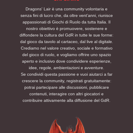
Tenda Tolkien, attorno cui è stato costruito il
Puoi partecipare da solo, con amici o con il
Dragons' Lair è una community volontaria e
programma quest'anno con il fine di
tuo gruppo: penseremo noi a organizzare i
senza fini di lucro che, da oltre vent’anni, riunisce
intrecciare letteratura, mito, ecologia,
tavoli e a farvi entrare subito nell’atmosfera.
appassionati di Giochi di Ruolo da tutta Italia. Il
fumetto, poesia, filosofia e performance in un
La sessione sarà singola e autoconclusiva,
nostro obiettivo è promuovere, sostenere e
unico spazio culturale. Saranno infatti
quindi non è necessario aver partecipato ad
diffondere la cultura del GdR in tutte le sue forme:
presenti molti laboratori e attività didattiche
altri eventi AETERNIS per godersi la storia
dal gioco da tavolo al cartaceo, dal live al digitale.
molto interessanti.
dall’inizio alla fine.
Crediamo nel valore creativo, sociale e formativo
Degno di nota per i membri di D'L che
Per ulteriori informazioni consultate la
del gioco di ruolo, e vogliamo offrire uno spazio
vorranno parteciparvi è il padiglione
sezione FAQ di questo evento. Per esigenze
aperto e inclusivo dove condividere esperienze,
nominato Tenda dei Giochi (The Riddle Pit).
particolari è possibile contattarci tramite i
idee, regole, ambientazioni e avventure.
Quest'area è dedicata alle attività di gioco,
nostri canali social.
dove esperti e neofiti potranno cimentarsi in
Non vediamo l’ora di vedervi lì.
Se condividi questa passione e vuoi aiutarci a far
sessioni multi-tavolo, partecipare a workshop
Preparatevi a tirare l’iniziativa: tra tortelli,
crescere la community, registrati gratuitamente:
tematici, provare nuovi giochi in apposite
colline e oscurità… la missione sta per
potrai partecipare alle discussioni, pubblicare
sessioni dimostrative, chiacchierare e
cominciare.
contenuti, interagire con altri giocatori e
divertirsi.
PRENOTA UN POSTO AL TAVOLO SUL NOSTRO
contribuire attivamente alla diffusione del GdR.
EVENTBRITE
Per restare aggiornati sulle prossime sessioni
ed eventi futuri, seguite AETERNIS sui social e
su Eventbrite per ricevere le notifiche di
apertura delle nuove iscrizioni.