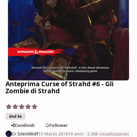
Anteprima Curse of Strahd #6 - Gli
Zombie di Strahd
dnd 5e
Condividi
Follower
Di
SilentWolf
15 Marzo 2016
10 anni
· 2.306 visualizzazioni