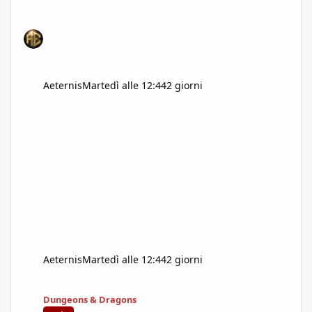
Aeternis
Martedì alle 12:44
2 giorni
Aeternis
Martedì alle 12:44
2 giorni
L'impero del riciclo: D&D ha messo l'immaginazione in franchisi
Dungeons & Dragons