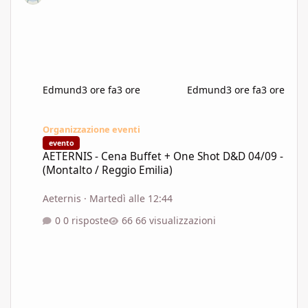
Edmund
3 ore fa
3 ore
Edmund
3 ore fa
3 ore
AETERNIS - Cena Buffet + One Shot D&D 04/09 - (Montalto / Regg
Organizzazione eventi
evento
AETERNIS - Cena Buffet + One Shot D&D 04/09 -
(Montalto / Reggio Emilia)
Aeternis
·
Martedì alle 12:44
0 risposte
66 visualizzazioni