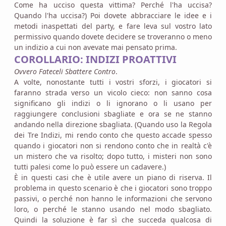
Come ha ucciso questa vittima? Perché l'ha uccisa?
Quando l'ha uccisa?) Poi dovete abbracciare le idee e i
metodi inaspettati del party, e fare leva sul vostro lato
permissivo quando dovete decidere se troveranno o meno
un indizio a cui non avevate mai pensato prima.
COROLLARIO: INDIZI PROATTIVI
Ovvero Fateceli Sbattere Contro
.
A volte, nonostante tutti i vostri sforzi, i giocatori si
faranno strada verso un vicolo cieco: non sanno cosa
significano gli indizi o li ignorano o li usano per
raggiungere conclusioni sbagliate e ora se ne stanno
andando nella direzione sbagliata. (Quando uso la Regola
dei Tre Indizi, mi rendo conto che questo accade spesso
quando i giocatori non si rendono conto che in realtà c'è
un mistero che va risolto; dopo tutto, i misteri non sono
tutti palesi come lo può essere un cadavere.)
È in questi casi che è utile avere un piano di riserva. Il
problema in questo scenario è che i giocatori sono troppo
passivi, o perché non hanno le informazioni che servono
loro, o perché le stanno usando nel modo sbagliato.
Quindi la soluzione è far sì che succeda qualcosa di