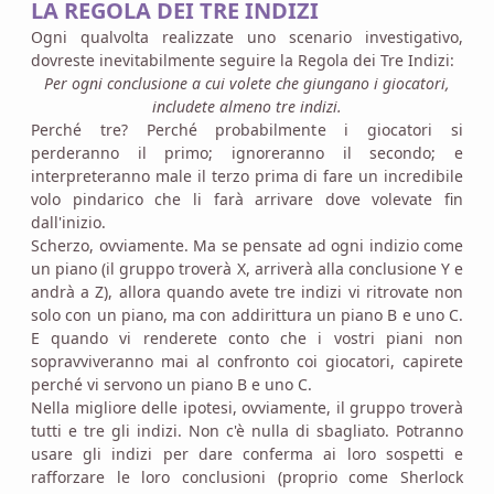
LA REGOLA DEI TRE INDIZI
Ogni qualvolta realizzate uno scenario investigativo,
dovreste inevitabilmente seguire la Regola dei Tre Indizi:
Per ogni conclusione a cui volete che giungano i giocatori,
includete almeno tre indizi.
Perché tre? Perché probabilmente i giocatori si
perderanno il primo; ignoreranno il secondo; e
interpreteranno male il terzo prima di fare un incredibile
volo pindarico che li farà arrivare dove volevate fin
dall'inizio.
Scherzo, ovviamente. Ma se pensate ad ogni indizio come
un piano (il gruppo troverà X, arriverà alla conclusione Y e
andrà a Z), allora quando avete tre indizi vi ritrovate non
solo con un piano, ma con addirittura un piano B e uno C.
E quando vi renderete conto che i vostri piani non
sopravviveranno mai al confronto coi giocatori, capirete
perché vi servono un piano B e uno C.
Nella migliore delle ipotesi, ovviamente, il gruppo troverà
tutti e tre gli indizi. Non c'è nulla di sbagliato. Potranno
usare gli indizi per dare conferma ai loro sospetti e
rafforzare le loro conclusioni (proprio come Sherlock