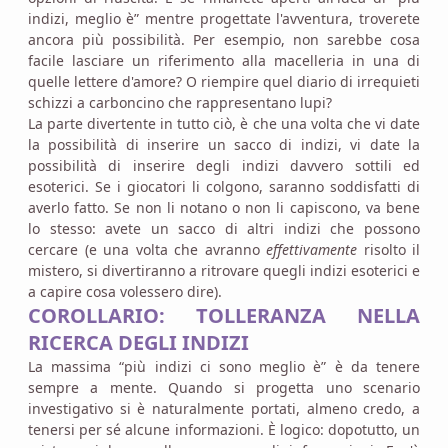
indizi, meglio è” mentre progettate l'avventura, troverete
ancora più possibilità. Per esempio, non sarebbe cosa
facile lasciare un riferimento alla macelleria in una di
quelle lettere d'amore? O riempire quel diario di irrequieti
schizzi a carboncino che rappresentano lupi?
La parte divertente in tutto ciò, è che una volta che vi date
la possibilità di inserire un sacco di indizi, vi date la
possibilità di inserire degli indizi davvero sottili ed
esoterici. Se i giocatori li colgono, saranno soddisfatti di
averlo fatto. Se non li notano o non li capiscono, va bene
lo stesso: avete un sacco di altri indizi che possono
cercare (e una volta che avranno
effettivamente
risolto il
mistero, si divertiranno a ritrovare quegli indizi esoterici e
a capire cosa volessero dire).
COROLLARIO: TOLLERANZA NELLA
RICERCA DEGLI INDIZI
La massima “più indizi ci sono meglio è” è da tenere
sempre a mente. Quando si progetta uno scenario
investigativo si è naturalmente portati, almeno credo, a
tenersi per sé alcune informazioni. È logico: dopotutto, un