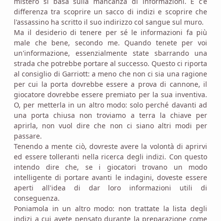
mistero si basa sulla mancanza di informazioni. E c'è
differenza tra scoprire un sacco di indizi e scoprire che
l'assassino ha scritto il suo indirizzo col sangue sul muro.
Ma il desiderio di tenere per sé le informazioni fa più
male che bene, secondo me. Quando tenete per voi
un'informazione, essenzialmente state sbarrando una
strada che potrebbe portare al successo. Questo ci riporta
al consiglio di Garriott: a meno che non ci sia una ragione
per cui la porta dovrebbe essere a prova di cannone, il
giocatore dovrebbe essere premiato per la sua inventiva.
O, per metterla in un altro modo: solo perché davanti ad
una porta chiusa non troviamo a terra la chiave per
aprirla, non vuol dire che non ci siano altri modi per
passare.
Tenendo a mente ciò, dovreste avere la volontà di aprirvi
ed essere tolleranti nella ricerca degli indizi. Con questo
intendo dire che, se i giocatori trovano un modo
intelligente di portare avanti le indagini, doveste essere
aperti all'idea di dar loro informazioni utili di
conseguenza.
Poniamola in un altro modo: non trattate la lista degli
indizi a cui avete pensato durante la preparazione come