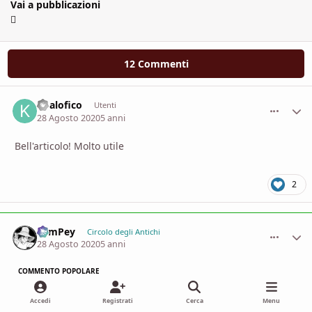
Vai a pubblicazioni
12 Commenti
Koalofico
comment_
Stati
Utenti
28 Agosto 2020
5 anni
Bell'articolo! Molto utile
2
SamPey
comment_
Stati
Circolo degli Antichi
28 Agosto 2020
5 anni
COMMENTO POPOLARE
Trovo che The Alexandrian abbia un ottimo blog e faccia
Accedi
Registrati
Cerca
Menu