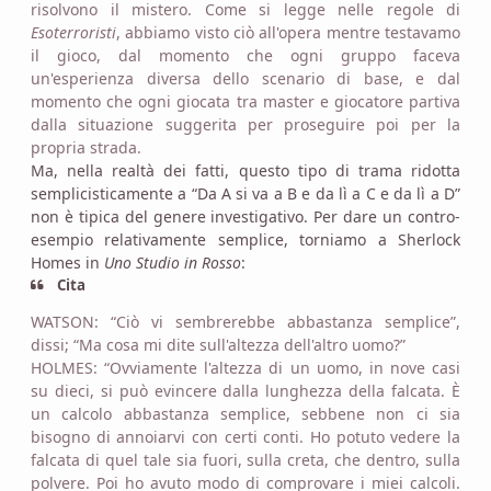
risolvono il mistero. Come si legge nelle regole di
Esoterroristi
, abbiamo visto ciò all'opera mentre testavamo
il gioco, dal momento che ogni gruppo faceva
un'esperienza diversa dello scenario di base, e dal
momento che ogni giocata tra master e giocatore partiva
dalla situazione suggerita per proseguire poi per la
propria strada.
Ma, nella realtà dei fatti, questo tipo di trama ridotta
semplicisticamente a “Da A si va a B e da lì a C e da lì a D”
non è tipica del genere investigativo. Per dare un contro-
esempio relativamente semplice, torniamo a Sherlock
Homes in
Uno Studio in Rosso
:
Cita
WATSON: “Ciò vi sembrerebbe abbastanza semplice”,
dissi; “Ma cosa mi dite sull'altezza dell'altro uomo?”
HOLMES: “Ovviamente l'altezza di un uomo, in nove casi
su dieci, si può evincere dalla lunghezza della falcata. È
un calcolo abbastanza semplice, sebbene non ci sia
bisogno di annoiarvi con certi conti. Ho potuto vedere la
falcata di quel tale sia fuori, sulla creta, che dentro, sulla
polvere. Poi ho avuto modo di comprovare i miei calcoli.