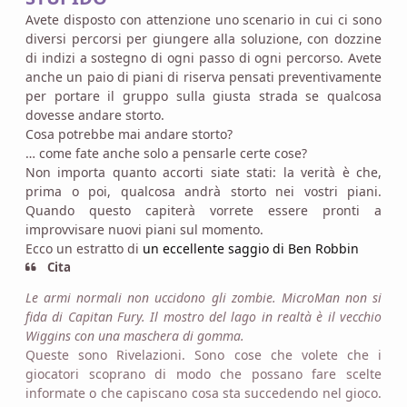
Avete disposto con attenzione uno scenario in cui ci sono
diversi percorsi per giungere alla soluzione, con dozzine
di indizi a sostegno di ogni passo di ogni percorso. Avete
anche un paio di piani di riserva pensati preventivamente
per portare il gruppo sulla giusta strada se qualcosa
dovesse andare storto.
Cosa potrebbe mai andare storto?
… come fate anche solo a pensarle certe cose?
Non importa quanto accorti siate stati: la verità è che,
prima o poi, qualcosa andrà storto nei vostri piani.
Quando questo capiterà vorrete essere pronti a
improvvisare nuovi piani sul momento.
Ecco un estratto di
un eccellente saggio di Ben Robbin
Cita
Le armi normali non uccidono gli zombie. MicroMan non si
fida di Capitan Fury. Il mostro del lago in realtà è il vecchio
Wiggins con una maschera di gomma.
Queste sono Rivelazioni. Sono cose che volete che i
giocatori scoprano di modo che possano fare scelte
informate o che capiscano cosa sta succedendo nel gioco.