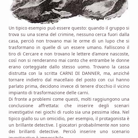
Un tipico esempio può essere questo: quando il gruppo si
trova su una scena del crimine, nessuno cerca fuori dalla
casa, perciò non trovano mai le orme di un lupo che si
trasformano in quelle di un essere umano. Falliscono il
tiro di Cercare e non trovano le lettere d'amore nascoste,
così non si renderanno mai conto che entrambe le donne
erano corteggiate dallo stesso uomo. Trovano la cassa
distrutta con la scritta CARNI DI DANNER, ma, anziché
tornare indietro dal macellaio del posto con cui hanno
parlato prima, decidono invece di tenere d'occhio il vicino
impianto di trasformazione delle carni.
Di fronte a problemi come questi, molti raggiungono una
conclusione affrettata: che inserire degli scenari
investigativi nei giochi di ruolo sia una pessima idea. Nel
tipico giallo su un omicidio, per esempio, il protagonista è
un brillante detective. I giocatori probabilmente
non
sono
dei brillanti detective. Perciò inserire uno scenario
investigativo è impossibile.