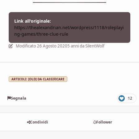
Link all'originale:
https://thealexandrian.net/wordpress/1118/roleplayi
ng-games/three-clue-rule
Modificato
26 Agosto 2020
5 anni
da SilentWolf
ARTICOLI: [OLD] DA CLASSIFICARE
Segnala
12
Condividi
Follower