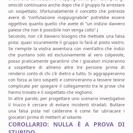
omicidi continuano anche dopo che il gruppo fa arrestare
un sospettato. Sfortunatamente il concetto che potreste
avere di “confutazione inoppugnabile” potrebbe essere
oggettivo quanto quello che avete di “un indizio davvero
palese che non è possibile non venga colto”.)
Secondo, non c'è davvero bisogno che mettiate una falsa
pista: quasi sicuramente il gruppo lo farà al posto vostro.
Se riempite la vostra avventura con nient'altro che indizi
che puntano solo ed esclusivamente al vero colpevole,
posso praticamente garantirvi che i giocatori inizieranno
a sospettare di almeno altre tre persone prima di
rendersi conto di chi c'è dietro a tutto. Si aggrapperanno
con forza ai loro sospetti e cominceranno a tessere teorie
complicate per spiegare il collegamento tra le prove che
hanno trovato e il sospettato che vogliono.
In altre parole, per progettare uno scenario investigativo
il trucco è cercare di evitare incidenti stradali. Buttare
una falsa pista nel calderone è come far ubriacare i
giocatori prima di metterli al volante.
COROLLARIO: NULLA È A PROVA DI
STUPIDO