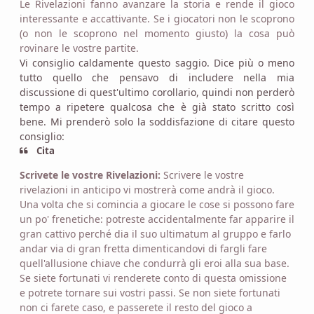
Le Rivelazioni fanno avanzare la storia e rende il gioco
interessante e accattivante. Se i giocatori non le scoprono
(o non le scoprono nel momento giusto) la cosa può
rovinare le vostre partite.
Vi consiglio caldamente questo saggio. Dice più o meno
tutto quello che pensavo di includere nella mia
discussione di quest'ultimo corollario, quindi non perderò
tempo a ripetere qualcosa che è già stato scritto così
bene. Mi prenderò solo la soddisfazione di citare questo
consiglio:
Cita
Scrivete le vostre Rivelazioni:
Scrivere le vostre
rivelazioni in anticipo vi mostrerà come andrà il gioco.
Una volta che si comincia a giocare le cose si possono fare
un po' frenetiche: potreste accidentalmente far apparire il
gran cattivo perché dia il suo ultimatum al gruppo e farlo
andar via di gran fretta dimenticandovi di fargli fare
quell'allusione chiave che condurrà gli eroi alla sua base.
Se siete fortunati vi renderete conto di questa omissione
e potrete tornare sui vostri passi. Se non siete fortunati
non ci farete caso, e passerete il resto del gioco a