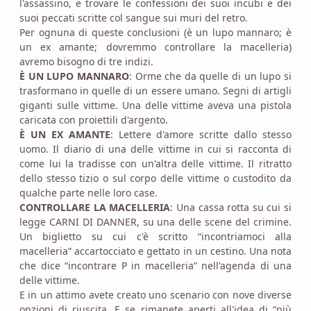
l'assassino, e trovare le confessioni dei suoi incubi e dei
suoi peccati scritte col sangue sui muri del retro.
Per ognuna di queste conclusioni (è un lupo mannaro; è
un ex amante; dovremmo controllare la macelleria)
avremo bisogno di tre indizi.
È UN LUPO MANNARO
: Orme che da quelle di un lupo si
trasformano in quelle di un essere umano. Segni di artigli
giganti sulle vittime. Una delle vittime aveva una pistola
caricata con proiettili d'argento.
È UN EX AMANTE
: Lettere d'amore scritte dallo stesso
uomo. Il diario di una delle vittime in cui si racconta di
come lui la tradisse con un'altra delle vittime. Il ritratto
dello stesso tizio o sul corpo delle vittime o custodito da
qualche parte nelle loro case.
CONTROLLARE LA MACELLERIA
: Una cassa rotta su cui si
legge CARNI DI DANNER, su una delle scene del crimine.
Un biglietto su cui c'è scritto “incontriamoci alla
macelleria” accartocciato e gettato in un cestino. Una nota
che dice “incontrare P in macelleria” nell'agenda di una
delle vittime.
E in un attimo avete creato uno scenario con nove diverse
opzioni di riuscita. E se rimanete aperti all'idea di “più