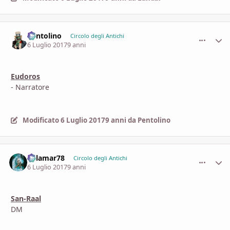
Pentolino
comment_
Stati
Circolo degli Antichi
6 Luglio 2017
9 anni
Eudoros
- Narratore
Modificato
6 Luglio 2017
9 anni
da Pentolino
dalamar78
comment_
Stati
Circolo degli Antichi
6 Luglio 2017
9 anni
San-Raal
DM