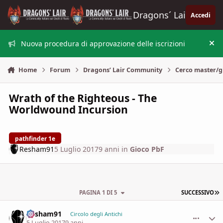
Vai al contenuto
Dragons´ Lair
Accedi
Nuova procedura di approvazione delle iscrizioni
Nas
Home
Forum
Dragons’ Lair Community
Cerco master/g
Wrath of the Righteous - The
Worldwound Incursion
pathfinder 1e
Resham91
5 Luglio 2017
9 anni
in
Gioco PbF
U
PAGINA 1 DI 5
SUCCESSIVO
Resham91
comment_
Stati
Circolo degli Antichi
5 Luglio 2017
9 anni