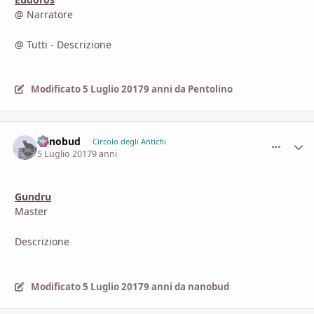
@ Narratore
@ Tutti - Descrizione
Modificato
5 Luglio 2017
9 anni
da Pentolino
nanobud
comment_
Stati
Circolo degli Antichi
5 Luglio 2017
9 anni
Gundru
Master
Descrizione
Modificato
5 Luglio 2017
9 anni
da nanobud