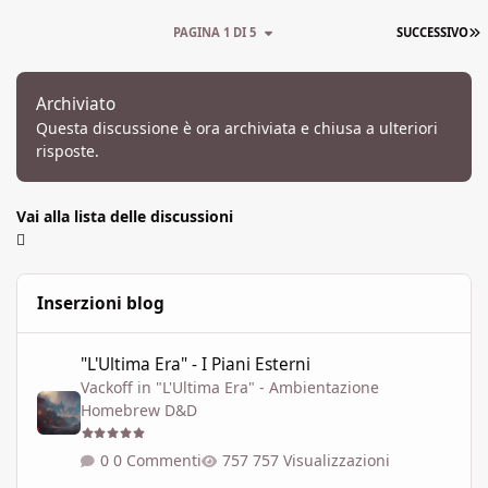
U
PAGINA 1 DI 5
SUCCESSIVO
Archiviato
Questa discussione è ora archiviata e chiusa a ulteriori
risposte.
Vai alla lista delle discussioni
Inserzioni blog
"L'Ultima Era" - I Piani Esterni
"L'Ultima Era" - I Piani Esterni
Vackoff
in
"L'Ultima Era" - Ambientazione
Homebrew D&D
0 Commenti
757 Visualizzazioni