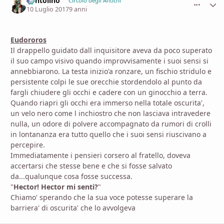
Pentolino
comment_
Stati
Circolo degli Antichi
10 Luglio 2017
9 anni
Eudororos
Il drappello guidato dall inquisitore aveva da poco superato
il suo campo visivo quando improvvisamente i suoi sensi si
annebbiarono. La testa inizio'a ronzare, un fischio stridulo e
persistente colpi le sue orecchie stordendolo al punto da
fargli chiudere gli occhi e cadere con un ginocchio a terra.
Quando riapri gli occhi era immerso nella totale oscurita',
un velo nero come l inchiostro che non lasciava intravedere
nulla, un odore di polvere accompagnato da rumori di crolli
in lontananza era tutto quello che i suoi sensi riuscivano a
percepire.
Immediatamente i pensieri corsero al fratello, doveva
accertarsi che stesse bene e che si fosse salvato
da...qualunque cosa fosse successa.
"
Hector! Hector mi senti?
"
Chiamo' sperando che la sua voce potesse superare la
barriera' di oscurita' che lo avvolgeva