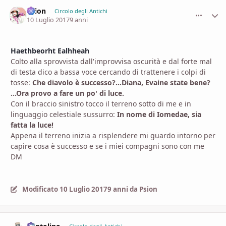
Psion
comment_
Stati
Circolo degli Antichi
10 Luglio 2017
9 anni
Haethbeorht Ealhheah
Colto alla sprovvista dall'improvvisa oscurità e dal forte mal
di testa dico a bassa voce cercando di trattenere i colpi di
tosse:
Che diavolo è successo?...Diana, Evaine state bene?
...Ora provo a fare un po' di luce.
Con il braccio sinistro tocco il terreno sotto di me e in
linguaggio celestiale sussurro:
In nome di Iomedae, sia
fatta la luce!
Appena il terreno inizia a risplendere mi guardo intorno per
capire cosa è successo e se i miei compagni sono con me
DM
Modificato
10 Luglio 2017
9 anni
da Psion