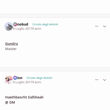
nanobud
comment_
Stati
Circolo degli Antichi
6 Luglio 2017
9 anni
Gundru
Master
Psion
comment_
Stati
Circolo degli Antichi
6 Luglio 2017
9 anni
Haethbeorht Ealhheah
@ DM