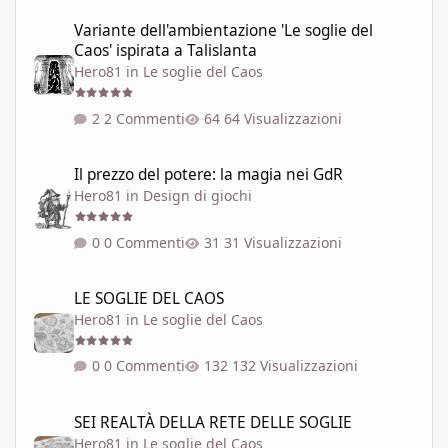
Variante dell'ambientazione 'Le soglie del Caos' ispirata a Talisla
Variante dell'ambientazione 'Le soglie del
Caos' ispirata a Talislanta
Hero81
in
Le soglie del Caos
2 Commenti
64 Visualizzazioni
Il prezzo del potere: la magia nei GdR
Il prezzo del potere: la magia nei GdR
Hero81
in
Design di giochi
0 Commenti
31 Visualizzazioni
LE SOGLIE DEL CAOS
LE SOGLIE DEL CAOS
Hero81
in
Le soglie del Caos
0 Commenti
132 Visualizzazioni
SEI REALTÀ DELLA RETE DELLE SOGLIE
SEI REALTÀ DELLA RETE DELLE SOGLIE
Hero81
in
Le soglie del Caos