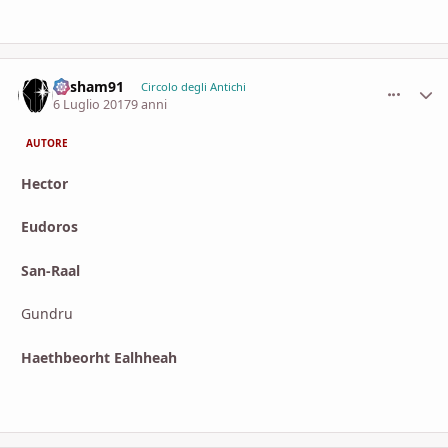
Resham91
comment_
Stati
Circolo degli Antichi
6 Luglio 2017
9 anni
AUTORE
Hector
Eudoros
San-Raal
Gundru
Haethbeorht Ealhheah