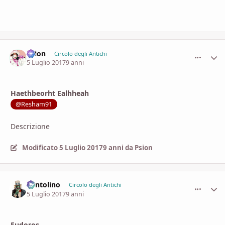
Psion
comment_
Stati
Circolo degli Antichi
5 Luglio 2017
9 anni
Haethbeorht Ealhheah
@Resham91
Descrizione
Modificato
5 Luglio 2017
9 anni
da Psion
Pentolino
comment_
Stati
Circolo degli Antichi
5 Luglio 2017
9 anni
Eudoros