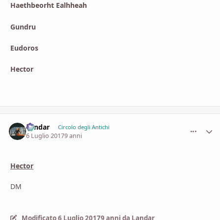
Haethbeorht Ealhheah
Gundru
Eudoros
Hector
Landar
comment_
Stati
Circolo degli Antichi
6 Luglio 2017
9 anni
Hector
DM
Modificato
6 Luglio 2017
9 anni
da Landar