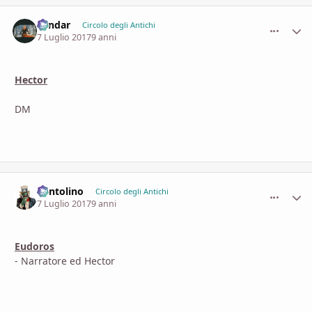
Landar
comment_
Stati
Circolo degli Antichi
7 Luglio 2017
9 anni
Hector
DM
Pentolino
comment_
Stati
Circolo degli Antichi
7 Luglio 2017
9 anni
Eudoros
- Narratore ed Hector