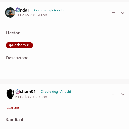
Landar
comment_
Stati
Circolo degli Antichi
5 Luglio 2017
9 anni
Hector
@Resham91
Descrizione
Resham91
comment_
Stati
Circolo degli Antichi
6 Luglio 2017
9 anni
AUTORE
San-Raal