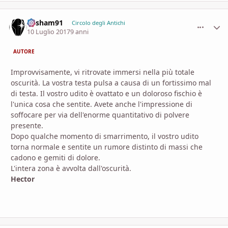
Resham91
comment_
Stati
Circolo degli Antichi
10 Luglio 2017
9 anni
AUTORE
Improvvisamente, vi ritrovate immersi nella più totale
oscurità. La vostra testa pulsa a causa di un fortissimo mal
di testa. Il vostro udito è ovattato e un doloroso fischio è
l'unica cosa che sentite. Avete anche l'impressione di
soffocare per via dell'enorme quantitativo di polvere
presente.
Dopo qualche momento di smarrimento, il vostro udito
torna normale e sentite un rumore distinto di massi che
cadono e gemiti di dolore.
L'intera zona è avvolta dall'oscurità.
Hector