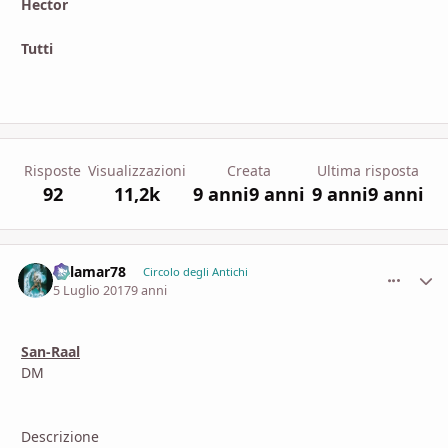
Hector
Tutti
Risposte
Visualizzazioni
Creata
Ultima risposta
92
11,2k
9 anni
9 anni
9 anni
9 anni
dalamar78
comment_
Stati
Circolo degli Antichi
5 Luglio 2017
9 anni
San-Raal
DM
Descrizione