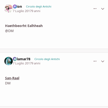
Psion
comment_
Stati
Circolo degli Antichi
7 Luglio 2017
9 anni
Haethbeorht Ealhheah
@DM
dalamar78
comment_
Stati
Circolo degli Antichi
7 Luglio 2017
9 anni
San-Raal
DM