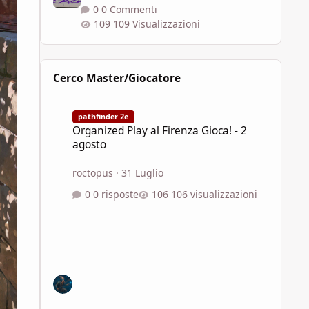
0 Commenti
109 Visualizzazioni
Cerco Master/Giocatore
Organized Play al Firenza Gioca! - 2 agosto
pathfinder 2e
Organized Play al Firenza Gioca! - 2
agosto
roctopus
·
31 Luglio
0 risposte
106 visualizzazioni