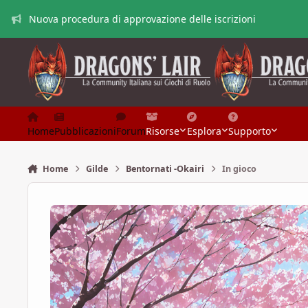
Vai al contenuto
Nuova procedura di approvazione delle iscrizioni
Home
Pubblicazioni
Forum
Risorse
Esplora
Supporto
Home
Gilde
Bentornati -Okairi
In gioco