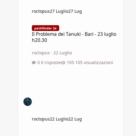
roctopus
27 Luglio
27 Lug
Il Problema dei Tanuki - Bari - 23 luglio h20.30
pathfinder 2e
Il Problema dei Tanuki - Bari - 23 luglio
h20.30
roctopus
·
22 Luglio
0 risposte
105 visualizzazioni
roctopus
22 Luglio
22 Lug