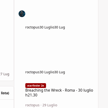
roctopus
30 Luglio
30 Lug
roctopus
30 Luglio
30 Lug
27 Lug
Breaching the Wreck - Roma - 30 luglio h21.30
starfinder 2e
Breaching the Wreck - Roma - 30 luglio
 lista)
h21.30
roctopus
·
29 Luglio