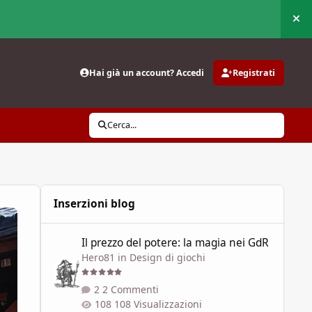
Nas
Hai già un account? Accedi
Registrati
Cerca...
Inserzioni blog
Il prezzo del potere: la magia nei GdR
Il prezzo del potere: la magia nei GdR
Hero81
in
Design di giochi
2 Commenti
108 Visualizzazioni