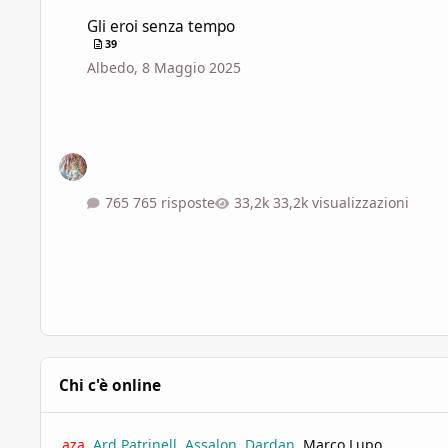
Gli eroi senza tempo
Gli eroi senza tempo
39
Albedo
,
8 Maggio 2025
765 risposte
33,2k visualizzazioni
Chi c'è online
aza
Ard Patrinell
Assalon
Dardan
Marco Lupo