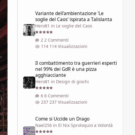
Variante dell'ambientazione 'Le soglie del Caos' ispirata a 
Variante dell'ambientazione 'Le
soglie del Caos' ispirata a Talislanta
Hero81
in
Le soglie del Caos
2 Commenti
114 Visualizzazioni
Il combattimento tra guerrieri esperti nel 99% dei GdR è 
Il combattimento tra guerrieri esperti
nel 99% dei GdR è una pizza
agghiacciante
Hero81
in
Design di giochi
6 Commenti
237 Visualizzazioni
Come si Uccide un Drago
Come si Uccide un Drago
Nael256
in
El Nix Sproloquio a Volontà