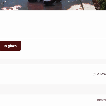
In gioco
Follo
ORDIN