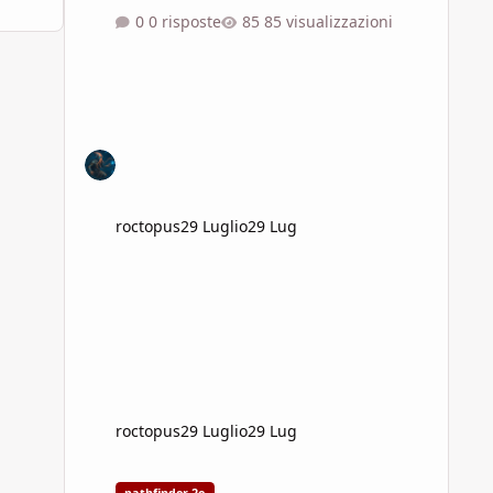
0 risposte
85 visualizzazioni
roctopus
29 Luglio
29 Lug
roctopus
29 Luglio
29 Lug
La Sfida della Maestra della Spada - Bari - 31 luglio h20.3
pathfinder 2e