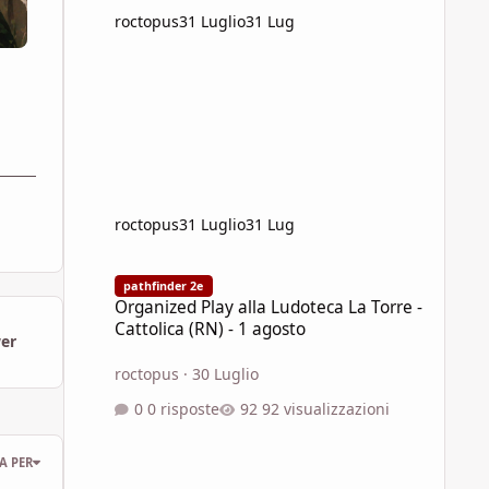
roctopus
31 Luglio
31 Lug
roctopus
31 Luglio
31 Lug
Organized Play alla Ludoteca La Torre - Cattolica (RN) - 1 
pathfinder 2e
Organized Play alla Ludoteca La Torre -
Cattolica (RN) - 1 agosto
wer
roctopus
·
30 Luglio
0 risposte
92 visualizzazioni
A PER