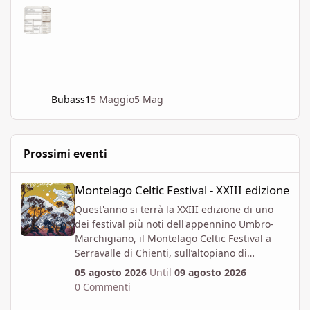
Bubass1
5 Maggio
5 Mag
Prossimi eventi
Montelago Celtic Festival - XXIII edizione
Montelago Celtic Festival - XXIII edizione
Quest'anno si terrà la XXIII edizione di uno
dei festival più noti dell'appennino Umbro-
Marchigiano, il Montelago Celtic Festival a
Serravalle di Chienti, sull’altopiano di
Colfiorito in provincia di Macerata.
05 agosto 2026
Until
09 agosto 2026
https://www.montelagocelticfestival.it/
0 Commenti
Il festiva è pensato per far vivere un