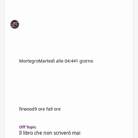
Mortegro
Martedì alle 04:44
1 giorno
firwood
9 ore fa
9 ore
Il libro che non scriverò mai
Off Topic
Il libro che non scriverò mai