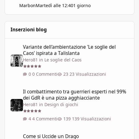
Marbon
Martedì alle 12:40
1 giorno
Inserzioni blog
Variante dell'ambientazione 'Le soglie del Caos' ispirata a Talisla
Variante dell'ambientazione 'Le soglie del
Caos' ispirata a Talislanta
Hero81
in
Le soglie del Caos
0 Commenti
23 Visualizzazioni
Il combattimento tra guerrieri esperti nel 99% dei GdR è una pi
Il combattimento tra guerrieri esperti nel 99%
dei GdR è una pizza agghiacciante
Hero81
in
Design di giochi
4 Commenti
139 Visualizzazioni
Come si Uccide un Drago
Come si Uccide un Drago