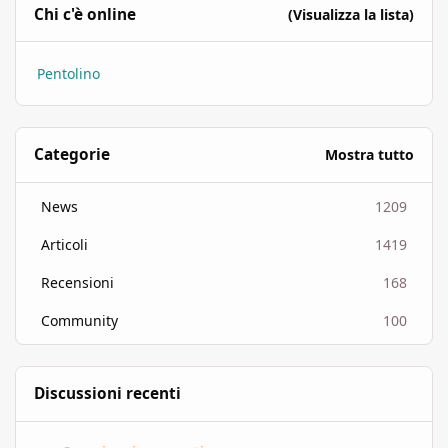
Chi c'è online
(Visualizza la lista)
Pentolino
Categorie
Mostra tutto
News
1209
Articoli
1419
Recensioni
168
Community
100
Discussioni recenti
AETERNIS - Cena Buffet + One Shot D&D 04/09 - (Montalto / Regg