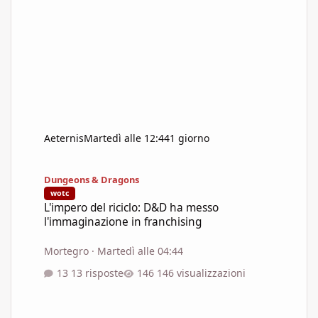
Aeternis
Martedì alle 12:44
1 giorno
L'impero del riciclo: D&D ha messo l'immaginazione in franchisi
Dungeons & Dragons
wotc
L'impero del riciclo: D&D ha messo
l'immaginazione in franchising
Mortegro
·
Martedì alle 04:44
13 risposte
146 visualizzazioni