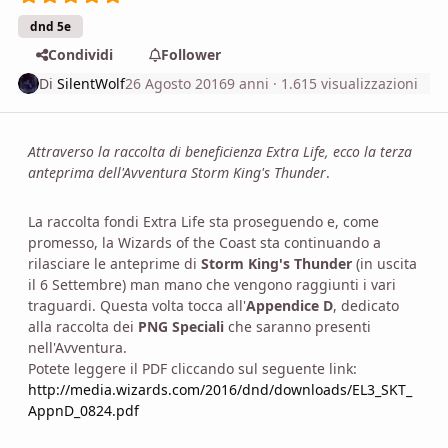
dnd 5e
Condividi
Follower
Di
SilentWolf
26 Agosto 2016
9 anni
· 1.615 visualizzazioni
Attraverso la raccolta di beneficienza Extra Life, ecco la terza
anteprima dell'Avventura Storm King's Thunder
.
La raccolta fondi Extra Life sta proseguendo e, come
promesso, la Wizards of the Coast sta continuando a
rilasciare le anteprime di
Storm King's Thunder
(in uscita
il 6 Settembre) man mano che vengono raggiunti i vari
traguardi. Questa volta tocca all'
Appendice D
, dedicato
alla raccolta dei
PNG Speciali
che saranno presenti
nell'Avventura.
Potete leggere il PDF cliccando sul seguente link:
http://media.wizards.com/2016/dnd/downloads/EL3_SKT_
AppnD_0824.pdf