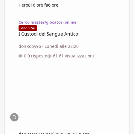
Hero81
6 ore fa
6 ore
I Custodi del Sangue Antico
Cerco master/giocatori online
dnd 5.5e
I Custodi del Sangue Antico
donRoby96
·
Lunedì alle 22:26
0 risposte
61 visualizzazioni