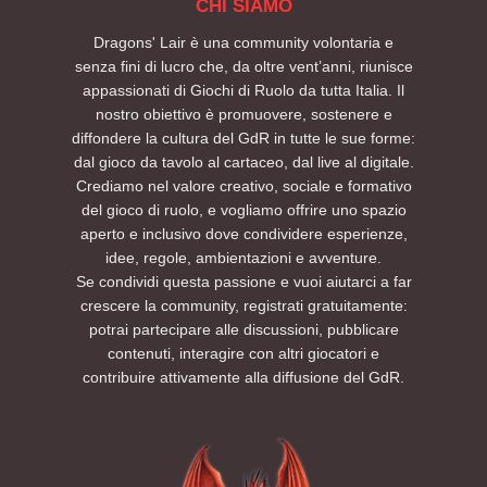
CHI SIAMO
molto legato all'area conosciuta come la
sua.
Tenda Tolkien, attorno cui è stato costruito il
Puoi partecipare da solo, con amici o con il
Dragons' Lair è una community volontaria e
programma quest'anno con il fine di
tuo gruppo: penseremo noi a organizzare i
senza fini di lucro che, da oltre vent’anni, riunisce
intrecciare letteratura, mito, ecologia,
tavoli e a farvi entrare subito nell’atmosfera.
appassionati di Giochi di Ruolo da tutta Italia. Il
fumetto, poesia, filosofia e performance in un
La sessione sarà singola e autoconclusiva,
nostro obiettivo è promuovere, sostenere e
unico spazio culturale. Saranno infatti
quindi non è necessario aver partecipato ad
diffondere la cultura del GdR in tutte le sue forme:
presenti molti laboratori e attività didattiche
altri eventi AETERNIS per godersi la storia
dal gioco da tavolo al cartaceo, dal live al digitale.
molto interessanti.
dall’inizio alla fine.
Crediamo nel valore creativo, sociale e formativo
Degno di nota per i membri di D'L che
Per ulteriori informazioni consultate la
del gioco di ruolo, e vogliamo offrire uno spazio
vorranno parteciparvi è il padiglione
sezione FAQ di questo evento. Per esigenze
aperto e inclusivo dove condividere esperienze,
nominato Tenda dei Giochi (The Riddle Pit).
particolari è possibile contattarci tramite i
idee, regole, ambientazioni e avventure.
Quest'area è dedicata alle attività di gioco,
nostri canali social.
dove esperti e neofiti potranno cimentarsi in
Non vediamo l’ora di vedervi lì.
Se condividi questa passione e vuoi aiutarci a far
sessioni multi-tavolo, partecipare a workshop
Preparatevi a tirare l’iniziativa: tra tortelli,
crescere la community, registrati gratuitamente:
tematici, provare nuovi giochi in apposite
colline e oscurità… la missione sta per
potrai partecipare alle discussioni, pubblicare
sessioni dimostrative, chiacchierare e
cominciare.
contenuti, interagire con altri giocatori e
divertirsi.
PRENOTA UN POSTO AL TAVOLO SUL NOSTRO
contribuire attivamente alla diffusione del GdR.
EVENTBRITE
Per restare aggiornati sulle prossime sessioni
ed eventi futuri, seguite AETERNIS sui social e
su Eventbrite per ricevere le notifiche di