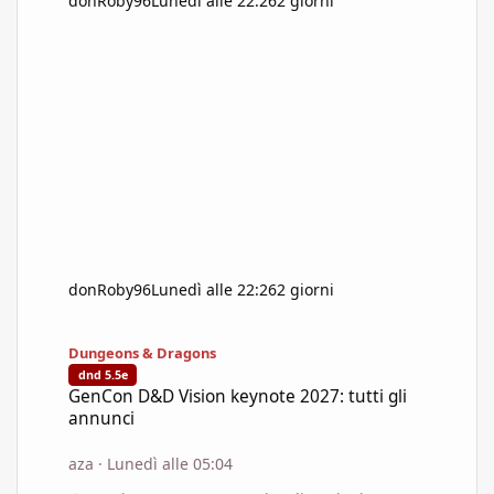
donRoby96
Lunedì alle 22:26
2 giorni
donRoby96
Lunedì alle 22:26
2 giorni
GenCon D&D Vision keynote 2027: tutti gli annunci
Dungeons & Dragons
dnd 5.5e
GenCon D&D Vision keynote 2027: tutti gli
annunci
aza
·
Lunedì alle 05:04