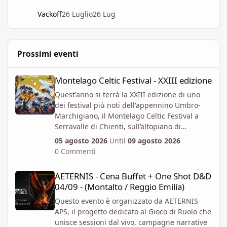
Vackoff
26 Luglio
26 Lug
Prossimi eventi
Montelago Celtic Festival - XXIII edizione
Montelago Celtic Festival - XXIII edizione
Quest'anno si terrà la XXIII edizione di uno
dei festival più noti dell'appennino Umbro-
Marchigiano, il Montelago Celtic Festival a
Serravalle di Chienti, sull’altopiano di
Colfiorito in provincia di Macerata.
05 agosto 2026
Until
09 agosto 2026
https://www.montelagocelticfestival.it/
0 Commenti
Il festiva è pensato per far vivere un
AETERNIS - Cena Buffet + One Shot D&D 04/09 - (Montalto / Regg
esperienza immersiva a chi vi partecipa,
AETERNIS - Cena Buffet + One Shot D&D
tantochè I biglietti attualmente disponibili
04/09 - (Montalto / Reggio Emilia)
permettono l'accesso per almeno due giorni
consecutivi. E' attiva la prevendita Spring
Questo evento è organizzato da AETERNIS
Offer, che mette a disposizione dal 6 Aprile al
APS, il progetto dedicato al Gioco di Ruolo che
12 Giugno un numero massimo biglietti 4000.
unisce sessioni dal vivo, campagne narrative