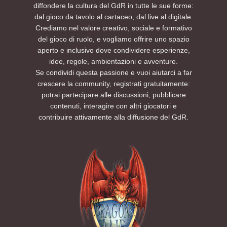
diffondere la cultura del GdR in tutte le sue forme:
presenti molti laboratori e attività didattiche
altri eventi AETERNIS per godersi la storia
dal gioco da tavolo al cartaceo, dal live al digitale.
molto interessanti.
dall’inizio alla fine.
Crediamo nel valore creativo, sociale e formativo
Degno di nota per i membri di D'L che
Per ulteriori informazioni consultate la
del gioco di ruolo, e vogliamo offrire uno spazio
vorranno parteciparvi è il padiglione
sezione FAQ di questo evento. Per esigenze
aperto e inclusivo dove condividere esperienze,
nominato Tenda dei Giochi (The Riddle Pit).
particolari è possibile contattarci tramite i
idee, regole, ambientazioni e avventure.
Quest'area è dedicata alle attività di gioco,
nostri canali social.
Se condividi questa passione e vuoi aiutarci a far
dove esperti e neofiti potranno cimentarsi in
Non vediamo l’ora di vedervi lì.
sessioni multi-tavolo, partecipare a workshop
Preparatevi a tirare l’iniziativa: tra tortelli,
crescere la community, registrati gratuitamente:
tematici, provare nuovi giochi in apposite
colline e oscurità… la missione sta per
potrai partecipare alle discussioni, pubblicare
sessioni dimostrative, chiacchierare e
cominciare.
contenuti, interagire con altri giocatori e
divertirsi.
PRENOTA UN POSTO AL TAVOLO SUL NOSTRO
contribuire attivamente alla diffusione del GdR.
EVENTBRITE
Per restare aggiornati sulle prossime sessioni
ed eventi futuri, seguite AETERNIS sui social e
su Eventbrite per ricevere le notifiche di
apertura delle nuove iscrizioni.
Sito Web
Instagram
TikTok
YouTube