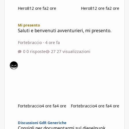
Hero81
2 ore fa
2 ore
Hero81
2 ore fa
2 ore
Saluti e benvenuti avventurieri, mi presento.
Mi presento
Saluti e benvenuti avventurieri, mi presento.
Fortebraccio
·
4 ore fa
0 risposte
27 visualizzazioni
Fortebraccio
4 ore fa
4 ore
Fortebraccio
4 ore fa
4 ore
Consigli per documentarmi sul dieselpunk
Discussioni GdR Generiche
Consigli per documentarmi sul dieselpunk