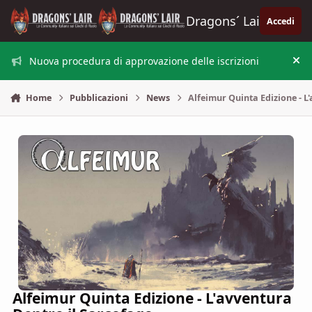
Vai al contenuto
Dragons´ Lair
Accedi
Nuova procedura di approvazione delle iscrizioni
Nas
Home
Pubblicazioni
News
Alfeimur Quinta Edizione - L
Alfeimur Quinta Edizione - L'avventura