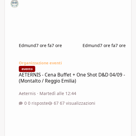
Edmund
7 ore fa
7 ore
Edmund
7 ore fa
7 ore
AETERNIS - Cena Buffet + One Shot D&D 04/09 - (Montalto / Regg
Organizzazione eventi
evento
AETERNIS - Cena Buffet + One Shot D&D 04/09 -
(Montalto / Reggio Emilia)
Aeternis
·
Martedì alle 12:44
0 risposte
67 visualizzazioni