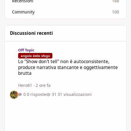
Recensioni
168
Community
100
Discussioni recenti
Lo "Show don't tell" non è autoconsistente, produce narrativa s
Off Topic
angolo dello sfogo
Lo "Show don't tell" non è autoconsistente,
produce narrativa stancante e oggettivamente
brutta
Hero81
·
2 ore fa
0 risposte
31 visualizzazioni