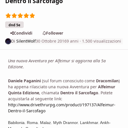
Dentro il Sarcofago
dnd 5e
Condividi
Follower
Di
SilentWolf
30 Ottobre 2016
9 anni
· 1.500 visualizzazioni
Una nuova Avventura per Alfeimur si aggiorna alla 5a
Edizione
.
Daniele Paganini
(sul forum conosciuto come
Dracomilan
)
ha appena rilasciato una nuova Avventura per
Alfeimur
Quinta Edizione
, chiamata
Dentro il Sarcofago
. Potete
acquistarla al seguente link:
http://www.drivethrurpg.com/product/197137/Alfeimur-
Dentro-il-Sarcofago
Babilonia. Roma. Malaz. Myth Drannor. Lankhmar. Ankh-