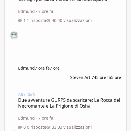
Edmund
·
7 ore fa
1 risposta
40 visualizzazioni
Edmund
7 ore fa
7 ore
Steven Art 74
5 ore fa
5 ore
Due avventure GURPS da scaricare: La Rocca del Necromante e L
Altri GdR
Due avventure GURPS da scaricare: La Rocca del
Necromante e La Prigione di Osha
Edmund
·
7 ore fa
0 risposte
33 visualizzazioni