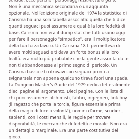
Non è una meccanica secondaria o un'aggiunta
opzionale. Nell'edizione originale del 1974 la statistica di
Carisma ha una sola tabella associata: quella che ti dice
quanti seguaci puoi assumere e qual è la loro fedeltà di
base. Carisma non era il dump stat che tutti usano oggi
per fare il personaggio "simpatico", era il moltiplicatore
della tua forza lavoro. Un Carisma 18 ti permetteva di
avere molti seguaci e ti dava un forte bonus alla loro
lealtà: era molto più probabile che la gente assunta da te
non ti abbandonasse al primo segno di pericolo. Un
Carisma basso e ti ritrovavi con seguaci pronti a
svignarsela non appena qualcuno tirava fuori una spada.
La Dungeon Master's Guide del 1979 dedica letteralmente
dieci pagine all'argomento. Dieci pagine. Con le liste di
chi puoi assumere: alchimisti, fabbri, ingegneri, link-boy
(il ragazzo che porta la torcia, figura essenziale prima
della magia di luce a volontà), uomini d'arme, scudieri,
sapienti, con i costi mensili, le regole per trovare
disponibilità, le meccaniche di fedeltà e morale. Non era
un dettaglio marginale. Era una parte costitutiva del
gioco.