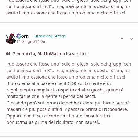
cui ho giocato irl in 3°... ma, navigando in questo forum, ho
avuto l'impressione che fosse un problema molto diffuso!
Zaorn
comment_
Stati
Circolo degli Antichi
14 Giugno
14 Giu
7 minuti fa, MattoMatteo ha scritto:
Può essere che fosse uno "stile di gioco" solo dei gruppi con
cui ho giocato irl in 3°... ma, navigando in questo forum, ho
avuto l'impressione che fosse un problema molto diffuso!
Il problema alla base è che il GDR solitamente è un
regolamento complicato rispetto ad altri giochi, quindi è
molto facile che la gente si perda dei pezzi.
Giocando però sul forum dovrebbe essere più facile perché
magari c'è più possibilità di ripassare prima di rispondere.
Oppure non ti sei accorto che hanno considerato il
bonus/malus prima del risultato, non saprei...