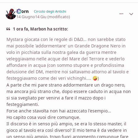
Zaorn
comment_
Stati
Circolo degli Antichi
14 Giugno
14 Giu
(modificato)
1 ora fa, Marbon ha scritto:
Mystara giocata con le regole di D&D... non sarebbe stato
mai possibile 'addormentare' un Grande Dragone Nero in
volo in picchiata sulla nostra galea da guerra mentre
veleggiavamo nelle acque del Mare del Terrore e vederlo
affondare in acqua (con sommo stupore e profondissima
delusione del DM, mentre noi saltavamo attorno al tavolo e
festeggiavamo come dei veri vichinghi....
)
🤪
A parte che mi pare strano addormentare un drago nero,
ma ancora più strano che, dopo essere caduto in acqua non
si sia svegliato per venirvi a fare il mazzo dopo i
festeggiamenti.
Forse anche stavolta non hai azzeccato l'esempio...
Ho capito cosa vuoi dire comunque.
Il discorso è in senso più ampio, se era lo stesso master, il
gioco al tavolo era così diverso? Il mio tema è da vedere in
un senso più ampio, trovo fuori argomento comunque fare