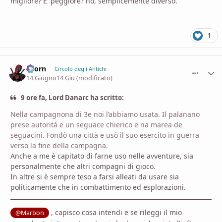
migliore? E' peggiore? no, semplicemente diverso.
1
Zaorn
comment_
Stati
Circolo degli Antichi
14 Giugno
14 Giu
(modificato)
9 ore fa, Lord Danarc ha scritto:
Nella campagnona di 3e noi l’abbiamo usata. Il palanano
prese autoritá e un seguace chierico e na marea de
seguacini. Fondò una città e usò il suo esercito in guerra
verso la fine della campagna.
Anche a me è capitato di farne uso nelle avventure, sia
personalmente che altri compagni di gioco.
In altre si è sempre teso a farsi alleati da usare sia
politicamente che in combattimento ed esplorazioni.
, capisco cosa intendi e se rileggi il mio
@Marbon