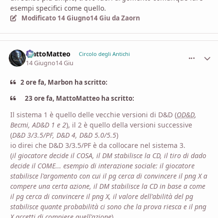
esempi specifici come quello.
Modificato
14 Giugno
14 Giu
da Zaorn
MattoMatteo
comment_
Stati
Circolo degli Antichi
14 Giugno
14 Giu
2 ore fa, Marbon ha scritto:
23 ore fa, MattoMatteo ha scritto:
Il sistema 1 è quello delle vecchie versioni di D&D (
OD&D
,
Becmi, AD&D 1 e 2
), il 2 è quello della versioni successive
(
D&D 3/3.5/PF, D&D 4, D&D 5.0/5.5
)
io direi che D&D 3/3.5/PF è da collocare nel sistema 3.
(
il giocatore decide il COSA, il DM stabilisce la CD, il tiro di dado
decide il COME... esempio di interazione sociale: il giocatore
stabilisce l'argomento con cui il pg cerca di convincere il png X a
compere una certa azione, il DM stabilisce la CD in base a come
il pg cerca di convincere il png X, il valore dell'abilità del pg
stabilisce quante probabilità ci sono che la prova riesca e il png
X accetti di compiere quell'azione
)