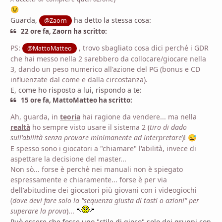
😉
Guarda,
ha detto la stessa cosa:
@Zaorn
22 ore fa, Zaorn ha scritto:
PS:
, trovo sbagliato cosa dici perché i GDR
@MattoMatteo
che hai messo nella 2 sarebbero da collocare/giocare nella
3, dando un peso numerico all'azione del PG (bonus e CD
influenzate dal come e dalla circostanza).
E, come ho risposto a lui, rispondo a te:
15 ore fa, MattoMatteo ha scritto:
Ah, guarda, in
teoria
hai ragione da vendere... ma nella
realtà
ho sempre visto usare il sistema 2 (
tiro di dado
sull'abilità senza provare minimanente ad interpretare
)!
😅
E spesso sono i giocatori a "chiamare" l'abilità, invece di
aspettare la decisione del master...
Non sò... forse è perchè nei manuali non è spiegato
espressamente e chiaramente... forse è per via
dell'abitudine dei giocatori più giovani con i videogiochi
(
dove devi fare solo la "sequenza giusta di tasti o azioni" per
superare la prova
)...
Può essere che fosse uno "stile di gioco" solo dei gruppi con