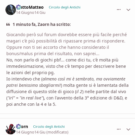
MattoMatteo
comment_
Stati
Circolo degli Antichi
14 Giugno
14 Giu
1 minuto fa, Zaorn ha scritto:
Giocando però sul forum dovrebbe essere più facile perché
magari c'è più possibilità di ripassare prima di rispondere.
Oppure non ti sei accorto che hanno considerato il
bonus/malus prima del risultato, non saprei...
No, non parlo di giochi pbf... come dici tu, c'è molta più
immedesimazione, visto che c'è tempo per descrivere bene
le azioni del proprio pg.
Io intendevo che (
almeno così mi è sembrato, ma ovviamente
potrei benissimo sbagliarmi!
) molta gente si è lamentata della
diffusione di questo stile di gioco (
il 2
) nelle partite dal vivo
(
"irl" = "in real live"
), con l'avvento della 3° edizione di D&D, e
poi anche con la 4 e la 5.
Zaorn
comment_
Stati
Circolo degli Antichi
14 Giugno
14 Giu
(modificato)