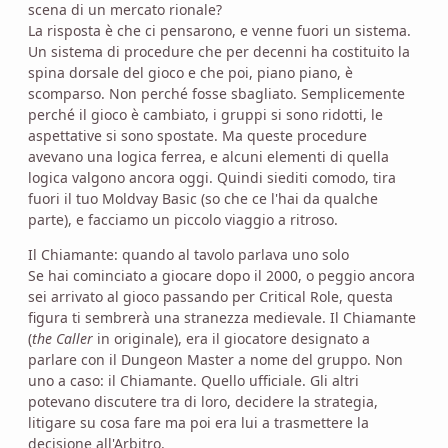
scena di un mercato rionale?
La risposta è che ci pensarono, e venne fuori un sistema.
Un sistema di procedure che per decenni ha costituito la
spina dorsale del gioco e che poi, piano piano, è
scomparso. Non perché fosse sbagliato. Semplicemente
perché il gioco è cambiato, i gruppi si sono ridotti, le
aspettative si sono spostate. Ma queste procedure
avevano una logica ferrea, e alcuni elementi di quella
logica valgono ancora oggi. Quindi siediti comodo, tira
fuori il tuo Moldvay Basic (so che ce l'hai da qualche
parte), e facciamo un piccolo viaggio a ritroso.
Il Chiamante: quando al tavolo parlava uno solo
Se hai cominciato a giocare dopo il 2000, o peggio ancora
sei arrivato al gioco passando per Critical Role, questa
figura ti sembrerà una stranezza medievale. Il Chiamante
(
the Caller
in originale), era il giocatore designato a
parlare con il Dungeon Master a nome del gruppo. Non
uno a caso: il Chiamante. Quello ufficiale. Gli altri
potevano discutere tra di loro, decidere la strategia,
litigare su cosa fare ma poi era lui a trasmettere la
decisione all'Arbitro.