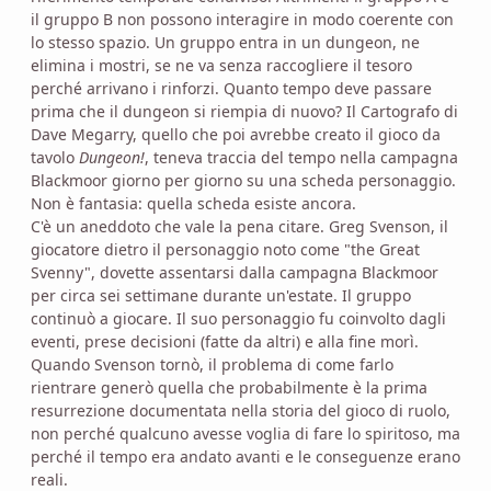
il gruppo B non possono interagire in modo coerente con
lo stesso spazio. Un gruppo entra in un dungeon, ne
elimina i mostri, se ne va senza raccogliere il tesoro
perché arrivano i rinforzi. Quanto tempo deve passare
prima che il dungeon si riempia di nuovo? Il Cartografo di
Dave Megarry, quello che poi avrebbe creato il gioco da
tavolo
Dungeon!
, teneva traccia del tempo nella campagna
Blackmoor giorno per giorno su una scheda personaggio.
Non è fantasia: quella scheda esiste ancora.
C'è un aneddoto che vale la pena citare. Greg Svenson, il
giocatore dietro il personaggio noto come "the Great
Svenny", dovette assentarsi dalla campagna Blackmoor
per circa sei settimane durante un'estate. Il gruppo
continuò a giocare. Il suo personaggio fu coinvolto dagli
eventi, prese decisioni (fatte da altri) e alla fine morì.
Quando Svenson tornò, il problema di come farlo
rientrare generò quella che probabilmente è la prima
resurrezione documentata nella storia del gioco di ruolo,
non perché qualcuno avesse voglia di fare lo spiritoso, ma
perché il tempo era andato avanti e le conseguenze erano
reali.