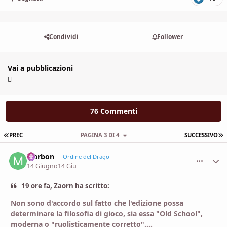
Condividi
Follower
Vai a pubblicazioni
76 Commenti
PRIMA PAGINA
U
PREC
PAGINA 3 DI 4
SUCCESSIVO
Marbon
comment_
Stati
Ordine del Drago
14 Giugno
14 Giu
19 ore fa, Zaorn ha scritto:
Non sono d'accordo sul fatto che l'edizione possa
determinare la filosofia di gioco, sia essa "Old School",
moderna o "ruolisticamente corretto"....