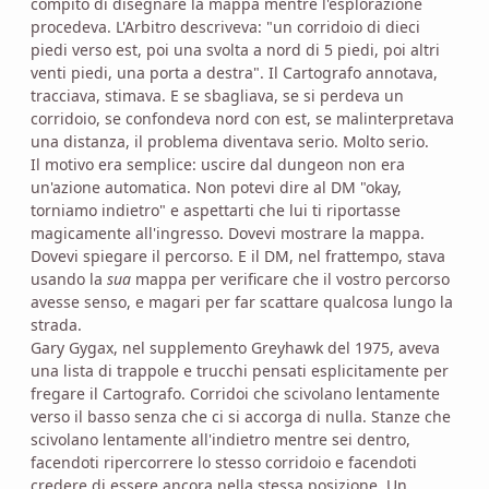
compito di disegnare la mappa mentre l'esplorazione
procedeva. L'Arbitro descriveva: "un corridoio di dieci
piedi verso est, poi una svolta a nord di 5 piedi, poi altri
venti piedi, una porta a destra". Il Cartografo annotava,
tracciava, stimava. E se sbagliava, se si perdeva un
corridoio, se confondeva nord con est, se malinterpretava
una distanza, il problema diventava serio. Molto serio.
Il motivo era semplice: uscire dal dungeon non era
un'azione automatica. Non potevi dire al DM "okay,
torniamo indietro" e aspettarti che lui ti riportasse
magicamente all'ingresso. Dovevi mostrare la mappa.
Dovevi spiegare il percorso. E il DM, nel frattempo, stava
usando la
sua
mappa per verificare che il vostro percorso
avesse senso, e magari per far scattare qualcosa lungo la
strada.
Gary Gygax, nel supplemento Greyhawk del 1975, aveva
una lista di trappole e trucchi pensati esplicitamente per
fregare il Cartografo. Corridoi che scivolano lentamente
verso il basso senza che ci si accorga di nulla. Stanze che
scivolano lentamente all'indietro mentre sei dentro,
facendoti ripercorrere lo stesso corridoio e facendoti
credere di essere ancora nella stessa posizione. Un