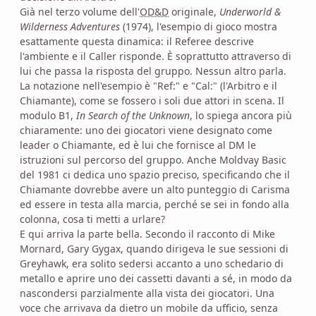
Già nel terzo volume dell'
OD&D
originale,
Underworld &
Wilderness Adventures
(1974), l'esempio di gioco mostra
esattamente questa dinamica: il Referee descrive
l'ambiente e il Caller risponde. È soprattutto attraverso di
lui che passa la risposta del gruppo. Nessun altro parla.
La notazione nell'esempio è "Ref:" e "Cal:" (l'Arbitro e il
Chiamante), come se fossero i soli due attori in scena. Il
modulo B1,
In Search of the Unknown
, lo spiega ancora più
chiaramente: uno dei giocatori viene designato come
leader o Chiamante, ed è lui che fornisce al DM le
istruzioni sul percorso del gruppo. Anche Moldvay Basic
del 1981 ci dedica uno spazio preciso, specificando che il
Chiamante dovrebbe avere un alto punteggio di Carisma
ed essere in testa alla marcia, perché se sei in fondo alla
colonna, cosa ti metti a urlare?
E qui arriva la parte bella. Secondo il racconto di Mike
Mornard, Gary Gygax, quando dirigeva le sue sessioni di
Greyhawk, era solito sedersi accanto a uno schedario di
metallo e aprire uno dei cassetti davanti a sé, in modo da
nascondersi parzialmente alla vista dei giocatori. Una
voce che arrivava da dietro un mobile da ufficio, senza