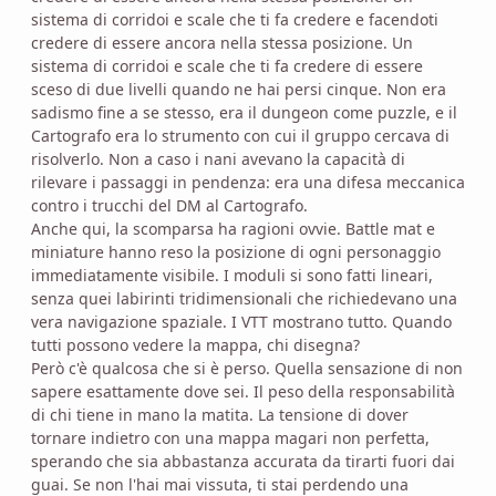
sistema di corridoi e scale che ti fa credere e facendoti
credere di essere ancora nella stessa posizione. Un
sistema di corridoi e scale che ti fa credere di essere
sceso di due livelli quando ne hai persi cinque. Non era
sadismo fine a se stesso, era il dungeon come puzzle, e il
Cartografo era lo strumento con cui il gruppo cercava di
risolverlo. Non a caso i nani avevano la capacità di
rilevare i passaggi in pendenza: era una difesa meccanica
contro i trucchi del DM al Cartografo.
Anche qui, la scomparsa ha ragioni ovvie. Battle mat e
miniature hanno reso la posizione di ogni personaggio
immediatamente visibile. I moduli si sono fatti lineari,
senza quei labirinti tridimensionali che richiedevano una
vera navigazione spaziale. I VTT mostrano tutto. Quando
tutti possono vedere la mappa, chi disegna?
Però c'è qualcosa che si è perso. Quella sensazione di non
sapere esattamente dove sei. Il peso della responsabilità
di chi tiene in mano la matita. La tensione di dover
tornare indietro con una mappa magari non perfetta,
sperando che sia abbastanza accurata da tirarti fuori dai
guai. Se non l'hai mai vissuta, ti stai perdendo una