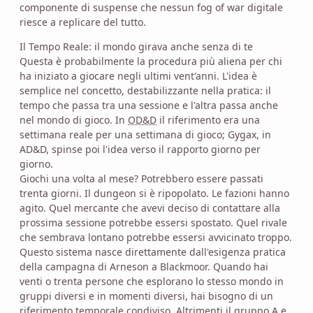
componente di suspense che nessun fog of war digitale
riesce a replicare del tutto.
Il Tempo Reale: il mondo girava anche senza di te
Questa è probabilmente la procedura più aliena per chi
ha iniziato a giocare negli ultimi vent'anni. L'idea è
semplice nel concetto, destabilizzante nella pratica: il
tempo che passa tra una sessione e l'altra passa anche
nel mondo di gioco. In
OD&D
il riferimento era una
settimana reale per una settimana di gioco; Gygax, in
AD&D, spinse poi l'idea verso il rapporto giorno per
giorno.
Giochi una volta al mese? Potrebbero essere passati
trenta giorni. Il dungeon si è ripopolato. Le fazioni hanno
agito. Quel mercante che avevi deciso di contattare alla
prossima sessione potrebbe essersi spostato. Quel rivale
che sembrava lontano potrebbe essersi avvicinato troppo.
Questo sistema nasce direttamente dall'esigenza pratica
della campagna di Arneson a Blackmoor. Quando hai
venti o trenta persone che esplorano lo stesso mondo in
gruppi diversi e in momenti diversi, hai bisogno di un
riferimento temporale condiviso. Altrimenti il gruppo A e