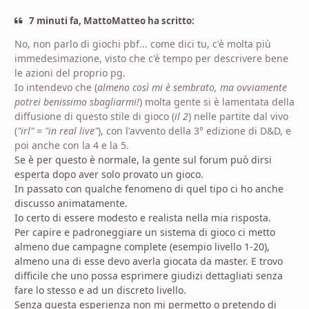
7 minuti fa, MattoMatteo ha scritto:
No, non parlo di giochi pbf... come dici tu, c'è molta più
immedesimazione, visto che c'è tempo per descrivere bene
le azioni del proprio pg.
Io intendevo che (
almeno così mi è sembrato, ma ovviamente
potrei benissimo sbagliarmi!
) molta gente si è lamentata della
diffusione di questo stile di gioco (
il 2
) nelle partite dal vivo
(
"irl" = "in real live"
), con l'avvento della 3° edizione di D&D, e
poi anche con la 4 e la 5.
Se è per questo è normale, la gente sul forum può dirsi
esperta dopo aver solo provato un gioco.
In passato con qualche fenomeno di quel tipo ci ho anche
discusso animatamente.
Io certo di essere modesto e realista nella mia risposta.
Per capire e padroneggiare un sistema di gioco ci metto
almeno due campagne complete (esempio livello 1-20),
almeno una di esse devo averla giocata da master. E trovo
difficile che uno possa esprimere giudizi dettagliati senza
fare lo stesso e ad un discreto livello.
Senza questa esperienza non mi permetto o pretendo di