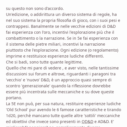
su questo non sono d'accordo.
Un'edizione, o addirittura un diverso sistema di regole, ha
nel suo sistema la propria filosofia di gioco, con i suoi pesi e
contrappesi. Banalmente se nelle vecchie edizioni di D&D
fai esperienza con l'oro, incentivi l'esplorazione più che il
combattimento o la narrazione. Se in 5e fai esperienza con
il sistema delle pietre miliari, incentivi la narrazione
piuttosto che l'esplorazione. Ogni edizione (o regolamento)
imprime e restituisce esperienze ludiche differenti.
Che si badi, sono tutte quante legittime.
Quello che mi pare di vedere , e aver visto, nelle tantissime
discussioni sui forum e altrove, riguardanti i paragoni tra
'vecchio' e 'nuovo' D&D, è un approccio quasi sempre di
scontro 'generazionale' quando la riflessione dovrebbe
essere più incentrata sulle meccaniche e su dove queste
portano.
La 5E non può, per sua natura, restituire esperienze ludiche
'Old School' pur avendo le 6 famose caratteristiche e tirando
1d20, perchè mancano tutte quelle altre 'sottili' meccaniche
ed obiettivi che invece sono presenti in
OD&D
e AD&D. E'