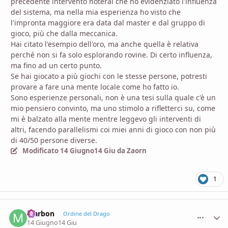
precedente intervento noterai che ho evidenziato l'influenza
del sistema, ma nella mia esperienza ho visto che
l'impronta maggiore era data dal master e dal gruppo di
gioco, più che dalla meccanica.
Hai citato l'esempio dell'oro, ma anche quella è relativa
perché non si fa solo esplorando rovine. Di certo influenza,
ma fino ad un certo punto.
Se hai giocato a più giochi con le stesse persone, potresti
provare a fare una mente locale come ho fatto io.
Sono esperienze personali, non è una tesi sulla quale c'è un
mio pensiero convinto, ma uno stimolo a rifletterci su, come
mi è balzato alla mente mentre leggevo gli interventi di
altri, facendo parallelismi coi miei anni di gioco con non più
di 40/50 persone diverse.
Modificato
14 Giugno
14 Giu
da Zaorn
1
Marbon
comment_
Stati
Ordine del Drago
14 Giugno
14 Giu