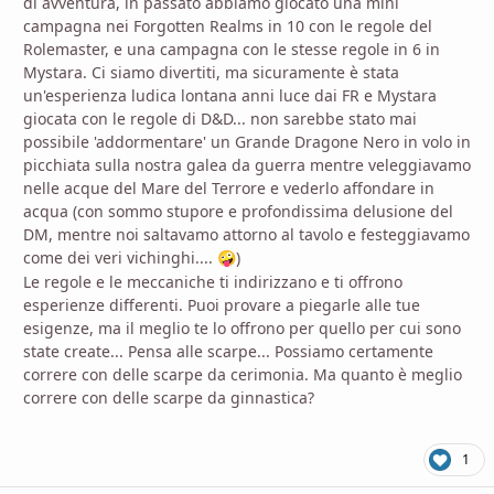
di avventura, in passato abbiamo giocato una mini
campagna nei Forgotten Realms in 10 con le regole del
Rolemaster, e una campagna con le stesse regole in 6 in
Mystara. Ci siamo divertiti, ma sicuramente è stata
un'esperienza ludica lontana anni luce dai FR e Mystara
giocata con le regole di D&D... non sarebbe stato mai
possibile 'addormentare' un Grande Dragone Nero in volo in
picchiata sulla nostra galea da guerra mentre veleggiavamo
nelle acque del Mare del Terrore e vederlo affondare in
acqua (con sommo stupore e profondissima delusione del
DM, mentre noi saltavamo attorno al tavolo e festeggiavamo
come dei veri vichinghi....
)
🤪
Le regole e le meccaniche ti indirizzano e ti offrono
esperienze differenti. Puoi provare a piegarle alle tue
esigenze, ma il meglio te lo offrono per quello per cui sono
state create... Pensa alle scarpe... Possiamo certamente
correre con delle scarpe da cerimonia. Ma quanto è meglio
correre con delle scarpe da ginnastica?
1