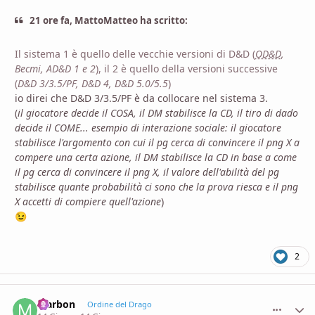
21 ore fa, MattoMatteo ha scritto:
Il sistema 1 è quello delle vecchie versioni di D&D (
OD&D
,
Becmi, AD&D 1 e 2
), il 2 è quello della versioni successive
(
D&D 3/3.5/PF, D&D 4, D&D 5.0/5.5
)
io direi che D&D 3/3.5/PF è da collocare nel sistema 3.
(
il giocatore decide il COSA, il DM stabilisce la CD, il tiro di dado
decide il COME... esempio di interazione sociale: il giocatore
stabilisce l'argomento con cui il pg cerca di convincere il png X a
compere una certa azione, il DM stabilisce la CD in base a come
il pg cerca di convincere il png X, il valore dell'abilità del pg
stabilisce quante probabilità ci sono che la prova riesca e il png
X accetti di compiere quell'azione
)
😉
2
Marbon
comment_
Stati
Ordine del Drago