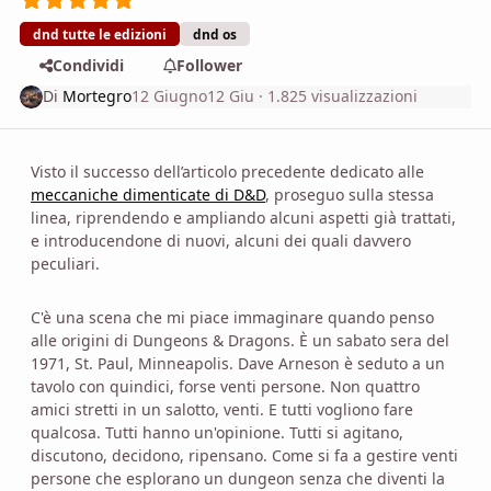
dnd tutte le edizioni
dnd os
Condividi
Follower
Di
Mortegro
12 Giugno
12 Giu
· 1.825 visualizzazioni
Visto il successo dell’articolo precedente dedicato alle
meccaniche dimenticate di D&D
, proseguo sulla stessa
linea, riprendendo e ampliando alcuni aspetti già trattati,
e introducendone di nuovi, alcuni dei quali davvero
peculiari.
C'è una scena che mi piace immaginare quando penso
alle origini di Dungeons & Dragons. È un sabato sera del
1971, St. Paul, Minneapolis. Dave Arneson è seduto a un
tavolo con quindici, forse venti persone. Non quattro
amici stretti in un salotto, venti. E tutti vogliono fare
qualcosa. Tutti hanno un'opinione. Tutti si agitano,
discutono, decidono, ripensano. Come si fa a gestire venti
persone che esplorano un dungeon senza che diventi la