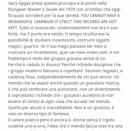
Gary Gygax prese questo principio e lo portò nella
Dungeon Master's Guide del 1979 con un'enfasi che oggi
fa quasi sorridere per la sua serietà:
YOU CANNOT HAVE A
MEANINGFUL CAMPAIGN IF STRICT TIME RECORDS ARE NOT
KEPT.
Tutto in maiuscolo. Understatement non era il suo
forte, ma il punto era valido. Il tempo strutturava la
possibilità di studiare incantesimi, costruire oggetti
magici, guarire. Se il tuo mago passava sei mesi a
ricercare un incantesimo, quei sei mesi
erano reali
, e nel
frattempo il resto del gruppo giocava senza di lui.
Perché è caduto in disuso? Perché richiede discipline che
i gruppi moderni faticano a rispettare. Sessioni regolari, a
cadenza fissa, indipendentemente da chi può venire. Un
mondo che va avanti anche quando un giocatore manca,
il che può sembrare una punizione, non un divertimento.
E soprattutto: richiede che i giocatori accettino di non
essere al centro di ogni cosa che accade nel mondo.
Quello per alcuni è inaccettabile. Non è un giudizio, è
solo un diverso tipo di fantasia.
Il valore pratico però è ancora lì. Anche senza il rigido
sistema uno-a-uno, l'idea che il mondo faccia cose tra una