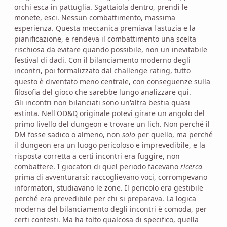
orchi esca in pattuglia. Sgattaiola dentro, prendi le
monete, esci. Nessun combattimento, massima
esperienza. Questa meccanica premiava l'astuzia e la
pianificazione, e rendeva il combattimento una scelta
rischiosa da evitare quando possibile, non un inevitabile
festival di dadi. Con il bilanciamento moderno degli
incontri, poi formalizzato dal challenge rating, tutto
questo è diventato meno centrale, con conseguenze sulla
filosofia del gioco che sarebbe lungo analizzare qui.
Gli incontri non bilanciati sono un'altra bestia quasi
estinta. Nell'
OD&D
originale potevi girare un angolo del
primo livello del dungeon e trovare un lich. Non perché il
DM fosse sadico o almeno, non
solo
per quello, ma perché
il dungeon era un luogo pericoloso e imprevedibile, e la
risposta corretta a certi incontri era fuggire, non
combattere. I giocatori di quel periodo facevano
ricerca
prima di avventurarsi: raccoglievano voci, corrompevano
informatori, studiavano le zone. Il pericolo era gestibile
perché era prevedibile per chi si preparava. La logica
moderna del bilanciamento degli incontri è comoda, per
certi contesti. Ma ha tolto qualcosa di specifico, quella