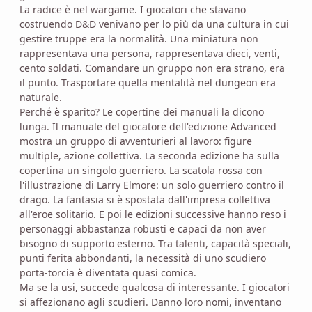
La radice è nel wargame. I giocatori che stavano
costruendo D&D venivano per lo più da una cultura in cui
gestire truppe era la normalità. Una miniatura non
rappresentava una persona, rappresentava dieci, venti,
cento soldati. Comandare un gruppo non era strano, era
il punto. Trasportare quella mentalità nel dungeon era
naturale.
Perché è sparito? Le copertine dei manuali la dicono
lunga. Il manuale del giocatore dell'edizione Advanced
mostra un gruppo di avventurieri al lavoro: figure
multiple, azione collettiva. La seconda edizione ha sulla
copertina un singolo guerriero. La scatola rossa con
l'illustrazione di Larry Elmore: un solo guerriero contro il
drago. La fantasia si è spostata dall'impresa collettiva
all'eroe solitario. E poi le edizioni successive hanno reso i
personaggi abbastanza robusti e capaci da non aver
bisogno di supporto esterno. Tra talenti, capacità speciali,
punti ferita abbondanti, la necessità di uno scudiero
porta-torcia è diventata quasi comica.
Ma se la usi, succede qualcosa di interessante. I giocatori
si affezionano agli scudieri. Danno loro nomi, inventano