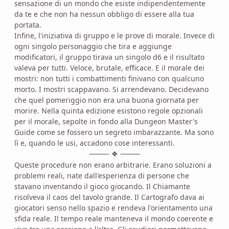
sensazione di un mondo che esiste indipendentemente
da te e che non ha nessun obbligo di essere alla tua
portata.
Infine, l'iniziativa di gruppo e le prove di morale. Invece di
ogni singolo personaggio che tira e aggiunge
modificatori, il gruppo tirava un singolo d6 e il risultato
valeva per tutti. Veloce, brutale, efficace. E il morale dei
mostri: non tutti i combattimenti finivano con qualcuno
morto. I mostri scappavano. Si arrendevano. Decidevano
che quel pomeriggio non era una buona giornata per
morire. Nella quinta edizione esistono regole opzionali
per il morale, sepolte in fondo alla Dungeon Master's
Guide come se fossero un segreto imbarazzante. Ma sono
lì e, quando le usi, accadono cose interessanti.
⸻
⸻
❖
Queste procedure non erano arbitrarie. Erano soluzioni a
problemi reali, nate dall'esperienza di persone che
stavano inventando il gioco giocando. Il Chiamante
risolveva il caos del tavolo grande. Il Cartografo dava ai
giocatori senso nello spazio e rendeva l'orientamento una
sfida reale. Il tempo reale manteneva il mondo coerente e