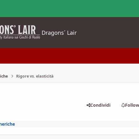
Dragons´ Lair
iche
Rigore vs. elasticità
Condividi
Follo
neriche