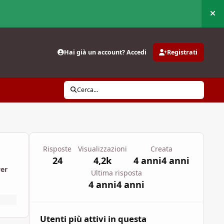
Nas
Hai già un account? Accedi
Registrati
Cerca...
Risposte
Visualizzazioni
Creata
24
4,2k
4 anni
4 anni
wer
Ultima risposta
4 anni
4 anni
Utenti più attivi in questa