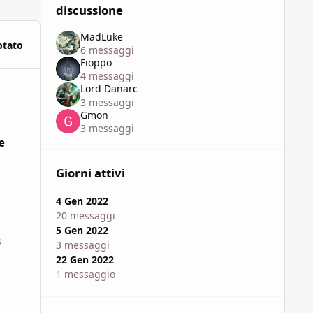
discussione
MadLuke
otato
6 messaggi
Fioppo
4 messaggi
Lord Danarc
3 messaggi
Gmon
3 messaggi
e
Giorni attivi
4 Gen 2022
20 messaggi
5 Gen 2022
3
3 messaggi
22 Gen 2022
1 messaggio