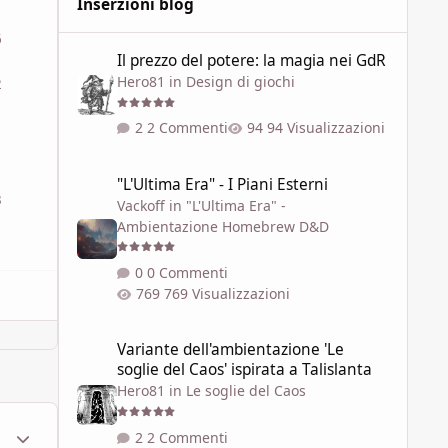
Inserzioni blog
6
Il prezzo del potere: la magia nei GdR
Il prezzo del potere: la magia nei GdR
Hero81
in
Design di giochi
2
2 Commenti
94 Visualizzazioni
1
"L'Ultima Era" - I Piani Esterni
"L'Ultima Era" - I Piani Esterni
3
Vackoff
in
"L'Ultima Era" -
Ambientazione Homebrew D&D
0 Commenti
769 Visualizzazioni
Variante dell'ambientazione 'Le soglie del Caos' ispirata a 
Variante dell'ambientazione 'Le
soglie del Caos' ispirata a Talislanta
Hero81
in
Le soglie del Caos
ment_1786637
Statistiche Autore
2 Commenti