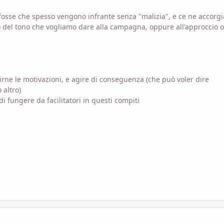
 fosse che spesso vengono infrante senza "malizia", e ce ne accorg
o del tono che vogliamo dare alla campagna, oppure all'approccio o
irne le motivazioni, e agire di conseguenza (che può voler dire
 altro)
 fungere da facilitatori in questi compiti
com