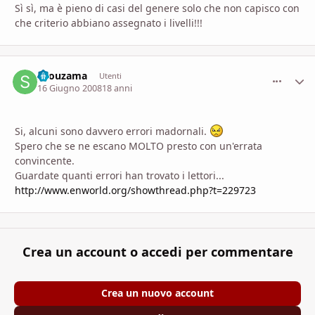
Sì sì, ma è pieno di casi del genere solo che non capisco con
che criterio abbiano assegnato i livelli!!!
shouzama
comment_
Stati
Utenti
16 Giugno 2008
18 anni
Si, alcuni sono davvero errori madornali.
Spero che se ne escano MOLTO presto con un'errata
convincente.
Guardate quanti errori han trovato i lettori...
http://www.enworld.org/showthread.php?t=229723
Crea un account o accedi per commentare
Crea un nuovo account