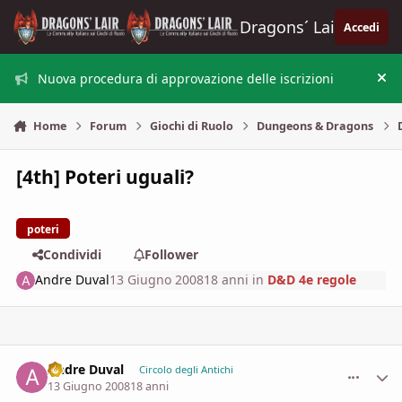
Vai al contenuto
Dragons´ Lair
Accedi
Nuova procedura di approvazione delle iscrizioni
Nas
Home
Forum
Giochi di Ruolo
Dungeons & Dragons
[4th] Poteri uguali?
poteri
Condividi
Follower
Andre Duval
13 Giugno 2008
18 anni
in
D&D 4e regole
Andre Duval
comment_
Stati
Circolo degli Antichi
13 Giugno 2008
18 anni