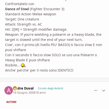
Confrontatelo con
Dance of Steel
(Fighter Encounter 3)
Standard Action Melee weapon
Target: One creature
Attack: Strength vs. AC
Hit: 2[W] + Strength modifier damage.
Weapon: If you’re wielding a polearm or a heavy blade, the
target is slowed until the end of your next turn.
Cioe', con il primo (di livello PIU' BASSO) ti faccio slow E non
puoi shiftare
Con il secondo ti faccio slow SOLO se uso una Polearm o
Heavy Blade E puoi shiftare
Risibile...
Anche' perche' per il resto sono IDENTICI!
Andre Duval
comment_
Stati
Circolo degli Antichi
16 Giugno 2008
18 anni
AUTORE