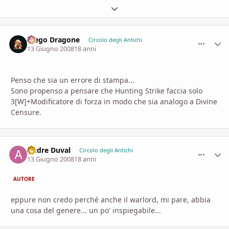
Espandi panoramica del topic
Diego Dragone
comment_
Stati
Circolo degli Antichi
13 Giugno 2008
18 anni
Penso che sia un errore di stampa...
Sono propenso a pensare che Hunting Strike faccia solo
3[W]+Modificatore di forza in modo che sia analogo a Divine
Censure.
Andre Duval
comment_
Stati
Circolo degli Antichi
13 Giugno 2008
18 anni
AUTORE
eppure non credo perché anche il warlord, mi pare, abbia
una cosa del genere... un po' inspiegabile...