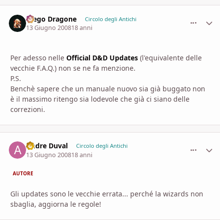
Diego Dragone
comment_
Stati
Circolo degli Antichi
13 Giugno 2008
18 anni
Per adesso nelle
Official D&D Updates
(l'equivalente delle
vecchie F.A.Q.) non se ne fa menzione.
P.S.
Benchè sapere che un manuale nuovo sia già buggato non
è il massimo ritengo sia lodevole che già ci siano delle
correzioni.
Andre Duval
comment_
Stati
Circolo degli Antichi
13 Giugno 2008
18 anni
AUTORE
Gli updates sono le vecchie errata... perché la wizards non
sbaglia, aggiorna le regole!