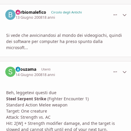
barbiomalefico
comment_
Stati
Circolo degli Antichi
13 Giugno 2008
18 anni
Si vede che avvicinandosi al mondo dei videogiochi, quindi
dei software per computer ha preso spunto dalla
microsoft...
shouzama
comment_
Stati
Utenti
14 Giugno 2008
18 anni
Beh, leggetevi questi due
Steel Serpent Strike
(Fighter Encounter 1)
Standard Action Melee weapon
Target: One creature
Attack: Strength vs. AC
Hit: 2[W] + Strength modifier damage, and the target is
slowed and cannot shift until end of your next turn.