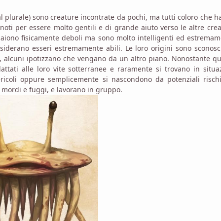
al plurale) sono creature incontrate da pochi, ma tutti coloro che 
oti per essere molto gentili e di grande aiuto verso le altre cre
paiono fisicamente deboli ma sono molto intelligenti ed estrema
considerano esseri estremamente abili. Le loro origini sono sconosc
h, alcuni ipotizzano che vengano da un altro piano. Nonostante q
tati alle loro vite sotterranee e raramente si trovano in situa
ericoli oppure semplicemente si nascondono da potenziali rischi
mordi e fuggi, e lavorano in gruppo.