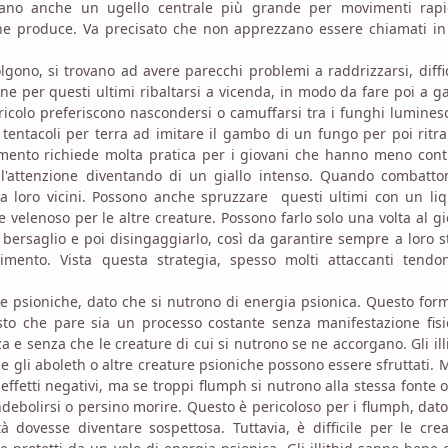
tano anche un ugello centrale più grande per movimenti rapi
he produce. Va precisato che non apprezzano essere chiamati in
volgono, si trovano ad avere parecchi problemi a raddrizzarsi, diffi
ne per questi ultimi ribaltarsi a vicenda, in modo da fare poi a g
ricolo preferiscono nascondersi o camuffarsi tra i funghi lumines
tentacoli per terra ad imitare il gambo di un fungo per poi ritra
imento richiede molta pratica per i giovani che hanno meno cont
 l'attenzione diventando di un giallo intenso. Quando combatton
 a loro vicini. Possono anche spruzzare questi ultimi con un li
 velenoso per le altre creature. Possono farlo solo una volta al g
bersaglio e poi disingaggiarlo, così da garantire sempre a loro s
timento. Vista questa strategia, spesso molti attaccanti tendo
re psioniche, dato che si nutrono di energia psionica. Questo for
to che pare sia un processo costante senza manifestazione fisi
e senza che le creature di cui si nutrono se ne accorgano. Gli ill
e gli aboleth o altre creature psioniche possono essere sfruttati. 
effetti negativi, ma se troppi flumph si nutrono alla stessa fonte 
ndebolirsi o persino morire. Questo è pericoloso per i flumph, dat
dovesse diventare sospettosa. Tuttavia, è difficile per le cre