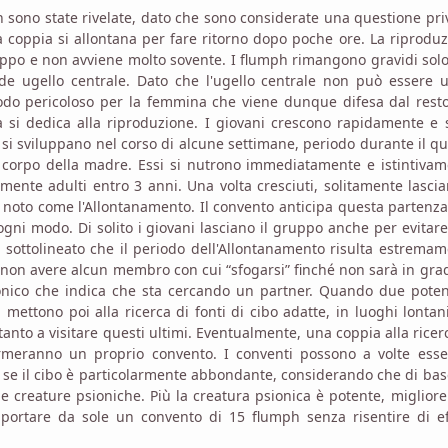
 sono state rivelate, dato che sono considerate una questione pri
coppia si allontana per fare ritorno dopo poche ore. La riprodu
uppo e non avviene molto sovente. I flumph rimangono gravidi sol
de ugello centrale. Dato che l'ugello centrale non può essere 
iodo pericoloso per la femmina che viene dunque difesa dal rest
a si dedica alla riproduzione. I giovani crescono rapidamente e
si sviluppano nel corso di alcune settimane, periodo durante il qu
 corpo della madre. Essi si nutrono immediatamente e istintiva
amente adulti entro 3 anni. Una volta cresciuti, solitamente lascia
 noto come l'Allontanamento. Il convento anticipa questa partenz
ogni modo. Di solito i giovani lasciano il gruppo anche per evitar
e sottolineato che il periodo dell'Allontanamento risulta estrema
a non avere alcun membro con cui “sfogarsi” finché non sarà in gra
nico che indica che sta cercando un partner. Quando due potenz
ettono poi alla ricerca di fonti di cibo adatte, in luoghi lontan
tanto a visitare questi ultimi. Eventualmente, una coppia alla ricer
formeranno un proprio convento. I conventi possono a volte esse
i, se il cibo è particolarmente abbondante, considerando che di ba
creature psioniche. Più la creatura psionica è potente, migliore
portare da sole un convento di 15 flumph senza risentire di eff