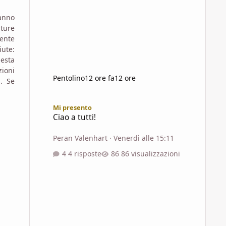
hanno
ature
mente
iute:
uesta
zioni
Pentolino
12 ore fa
12 ore
. Se
Ciao a tutti!
Mi presento
Ciao a tutti!
Peran Valenhart
·
Venerdì alle 15:11
4 risposte
86 visualizzazioni