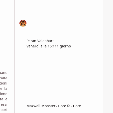
Peran Valenhart
Venerdì alle 15:11
1 giorno
tuano
usata
zioni
e la
cione
sa è
 essi
Maxwell Monster
21 ore fa
21 ore
ropri