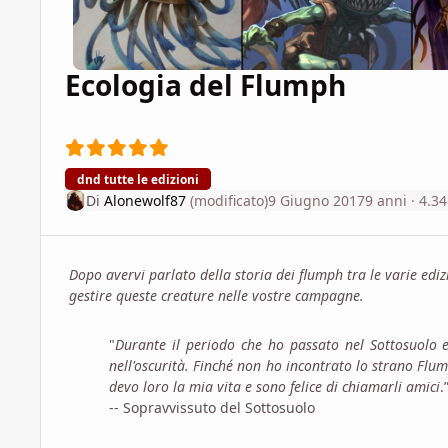
Ecologia del Flumph
dnd tutte le edizioni
Di
Alonewolf87
(modificato)
9 Giugno 2017
9 anni
· 4.34
Dopo avervi parlato della storia dei flumph tra le varie edizi
gestire queste creature nelle vostre campagne.
"
Durante il periodo che ho passato nel Sottosuolo e
nell'oscurità. Finché non ho incontrato lo strano Flu
devo loro la mia vita e sono felice di chiamarli amici
.
-- Sopravvissuto del Sottosuolo