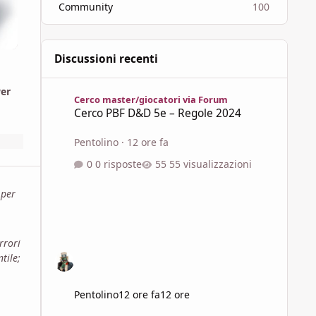
Community
100
Discussioni recenti
Cerco PBF D&D 5e – Regole 2024
wer
Cerco master/giocatori via Forum
Cerco PBF D&D 5e – Regole 2024
Pentolino
·
12 ore fa
0 risposte
55 visualizzazioni
 per
rrori
tile;
Pentolino
12 ore fa
12 ore