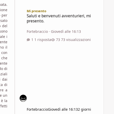
vata.
Saluti e benvenuti avventurieri, mi presento.
zione
Mi presento
o per
Saluti e benvenuti avventurieri, mi
usato
presento.
o del
 sono
Fortebraccio
·
Giovedì alle 16:13
ale i
1 risposta
73 visualizzazioni
mente
no il
a con
e che
mente
do di
iali
i dai
ca di
re a
se un
 è la
etti
Fortebraccio
Giovedì alle 16:13
2 giorni