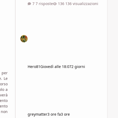
7 risposte
136 visualizzazioni
Hero81
Giovedì alle 18:07
2 giorni
e per
e. Le
corso
olo a
iverà
vento
vento
e non
greymatter
3 ore fa
3 ore