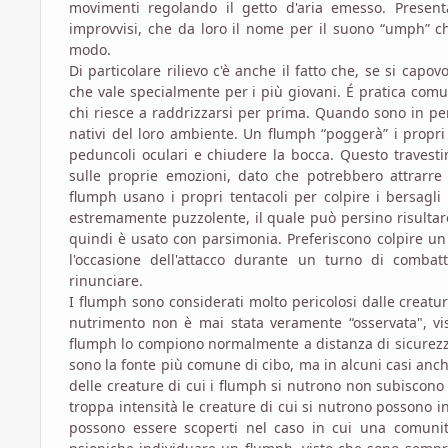
movimenti regolando il getto d'aria emesso. Presen
improvvisi, che da loro il nome per il suono “umph” c
modo.
Di particolare rilievo c'è anche il fatto che, se si capo
che vale specialmente per i più giovani. É pratica comu
chi riesce a raddrizzarsi per prima. Quando sono in pe
nativi del loro ambiente. Un flumph “poggerà” i propri 
peduncoli oculari e chiudere la bocca. Questo travest
sulle proprie emozioni, dato che potrebbero attrarre
flumph usano i propri tentacoli per colpire i bersagli
estremamente puzzolente, il quale può persino risultare
quindi è usato con parsimonia. Preferiscono colpire un 
l'occasione dell'attacco durante un turno di combat
rinunciare.
I flumph sono considerati molto pericolosi dalle creatu
nutrimento non è mai stata veramente “osservata", vis
flumph lo compiono normalmente a distanza di sicurezza 
sono la fonte più comune di cibo, ma in alcuni casi anch
delle creature di cui i flumph si nutrono non subiscono 
troppa intensità le creature di cui si nutrono possono i
possono essere scoperti nel caso in cui una comunità 