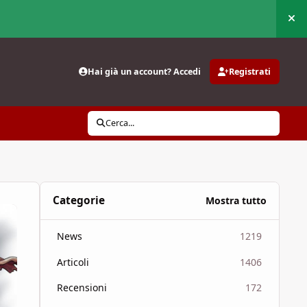
Nas
Hai già un account? Accedi
Registrati
Cerca...
Categorie
Mostra tutto
News
1219
Articoli
1406
Recensioni
172