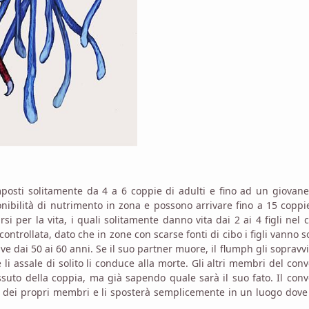
posti solitamente da 4 a 6 coppie di adulti e fino ad un giovan
ibilità di nutrimento in zona e possono arrivare fino a 15 coppi
 per la vita, i quali solitamente danno vita dai 2 ai 4 figli nel 
ntrollata, dato che in zone con scarse fonti di cibo i figli vanno s
e dai 50 ai 60 anni. Se il suo partner muore, il flumph gli sopravv
i assale di solito li conduce alla morte. Gli altri membri del con
suto della coppia, ma già sapendo quale sarà il suo fato. Il con
i dei propri membri e li sposterà semplicemente in un luogo dov