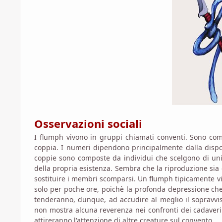
Osservazioni sociali
I flumph vivono in gruppi chiamati conventi. Sono com
coppia. I numeri dipendono principalmente dalla dispon
coppie sono composte da individui che scelgono di unirsi
della propria esistenza. Sembra che la riproduzione sia co
sostituire i membri scomparsi. Un flumph tipicamente viv
solo per poche ore, poichè la profonda depressione che l
tenderanno, dunque, ad accudire al meglio il sopravvis
non mostra alcuna reverenza nei confronti dei cadaver
attireranno l'attenzione di altre creature sul convento.