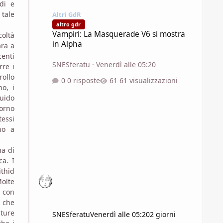
di e
Vampiri: La Masquerade V6 si mostra in Alpha
 tale
Altri GdR
altro gdr
Vampiri: La Masquerade V6 si mostra
coltà
in Alpha
ara a
centi
SNESferatu
·
Venerdì alle 05:20
rre i
rollo
0 risposte
61 visualizzazioni
o, i
quido
iorno
tessi
no a
ma di
ca. I
ithid
Molte
o con
o che
ature
SNESferatu
Venerdì alle 05:20
2 giorni