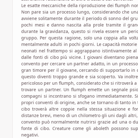
Le esatte meccaniche della riproduzione dei flumph non
Non pare sia un processo lungo, considerando che una 
avviene solitamente durante il periodo di sonno del gr
pochi mesi e danno nascita alla prole tramite il gran
durante la gravidanza, questo si rivela essere un per
gruppo. Per questa ragione, solo una coppia alla volt
mentalmente adulti in pochi giorni. Le capacità motorie 
neonati nel frattempo si aggrappano istintivamente al
dalle fonti di cibo più vicine. I giovani diventano pien
convento per cercare un partner adatto, in un processo
gran timore per il giovane, cercando di supportarlo in 
questo diventi troppo grande e sia scoperto. Va inoltr
pericoloso per un flumph, considerato che si ritroverà 
trovare un partner. Un flumph emette un segnale psio
compagni si incontrano si sfogano immediatamente. Si m
propri conventi di origine, anche se tornano di tanto in 
cibo troverà altre coppie nella stessa situazione e 
distanze brevi, meno di un chilometro gli uni dagli altr
convento può normalmente nutrirsi grazie ad una o due 
fonte di cibo. Creature come gli aboleth possono sup
negativi.