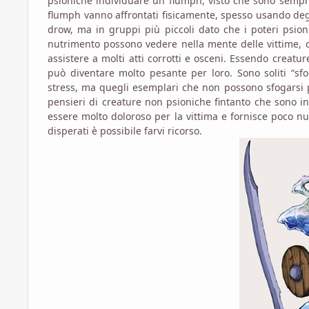
psioniche individuare un flumph, visto che sono sempre 
flumph vanno affrontati fisicamente, spesso usando degli
drow, ma in gruppi più piccoli dato che i poteri psion
nutrimento possono vedere nella mente delle vittime, c
assistere a molti atti corrotti e osceni. Essendo creatu
può diventare molto pesante per loro. Sono soliti “sfo
stress, ma quegli esemplari che non possono sfogarsi 
pensieri di creature non psioniche fintanto che sono in
essere molto doloroso per la vittima e fornisce poco n
disperati è possibile farvi ricorso.