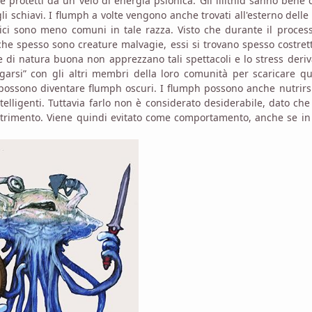
protetti da un velo di energia psionica. Gli illithid sanno bene 
 schiavi. I flumph a volte vengono anche trovati all'esterno delle 
ici sono meno comuni in tale razza. Visto che durante il proces
he spesso sono creature malvagie, essi si trovano spesso costret
re di natura buona non apprezzano tali spettacoli e lo stress deri
garsi” con gli altri membri della loro comunità per scaricare q
possono diventare flumph oscuri. I flumph possono anche nutrirs
telligenti. Tuttavia farlo non è considerato desiderabile, dato ch
utrimento. Viene quindi evitato come comportamento, anche se in