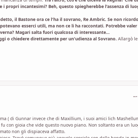
re i propri incantesimi? Beh, questo spiegherebbe l'assenza di luo
 detto, il Bastone ora ce l'ha il sovrano, Re Ambric. Se non ricord
potevano esserci utili, ma non ce li ha raccontati. Potrebbe valer 
erna? Magari salta fuori qualcosa di interessante...
saggi o chiedere direttamente per un'udienza al Sovrano.
Allargò le
com
nima ( di Gunnar invece che di Maxillium, i suoi amici lich Mashellu
 fu con gioia che vide questo nuovo piano. Non soltanto era un lu
mato non gli dispiaceva affatto.
gioioso. Trovò comunque più agevole coprirlo con delle bende in m