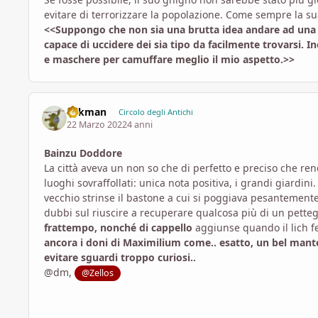
evitare di terrorizzare la popolazione. Come sempre la su
<<Suppongo che non sia una brutta idea andare ad una 
capace di uccidere dei sia tipo da facilmente trovarsi. In
e maschere per camuffare meglio il mio aspetto.>>
aykman
Circolo degli Antichi
22 Marzo 2022
4 anni
Bainzu Doddore
La città aveva un non so che di perfetto e preciso che ren
luoghi sovraffollati: unica nota positiva, i grandi giardini.
vecchio strinse il bastone a cui si poggiava pesantemen
dubbi sul riuscire a recuperare qualcosa più di un pette
frattempo, nonché di cappello
aggiunse quando il lich f
ancora i doni di Maximilium come.. esatto, un bel mantel
evitare sguardi troppo curiosi..
@dm,
@Zellos