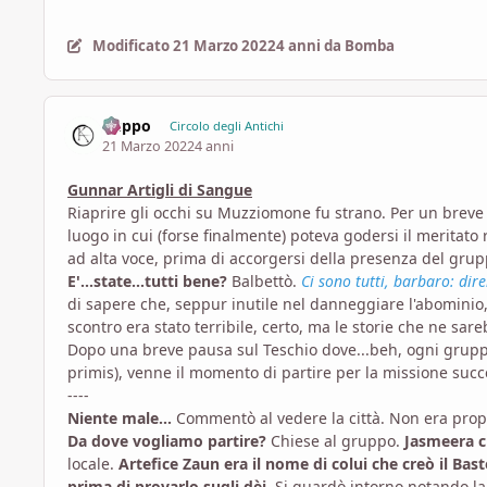
Modificato
21 Marzo 2022
4 anni
da Bomba
Cuppo
Circolo degli Antichi
21 Marzo 2022
4 anni
Gunnar Artigli di Sangue
Riaprire gli occhi su Muzziomone fu strano. Per un breve
luogo in cui (forse finalmente) poteva godersi il meritato 
ad alta voce, prima di accorgersi della presenza del gru
E'...state...tutti bene?
Balbettò.
Ci sono tutti, barbaro: dir
di sapere che, seppur inutile nel danneggiare l'abominio, i
scontro era stato terribile, certo, ma le storie che ne sare
Dopo una breve pausa sul Teschio dove...beh, ogni grup
primis), venne il momento di partire per la missione succ
----
Niente male...
Commentò al vedere la città. Non era propr
Da dove vogliamo partire?
Chiese al gruppo.
Jasmeera c
locale.
Artefice Zaun era il nome di colui che creò il Bas
prima di provarlo sugli dèi.
Si guardò intorno notando l