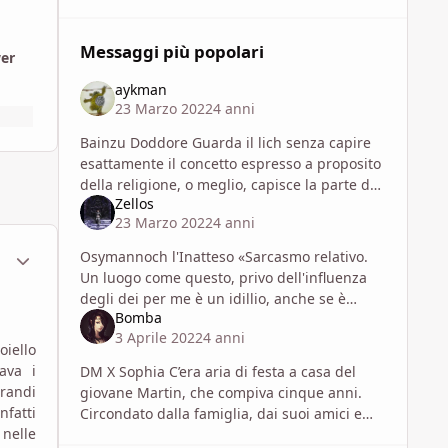
Messaggi più popolari
wer
aykman
23 Marzo 2022
4 anni
Bainzu Doddore Guarda il lich senza capire
esattamente il concetto espresso a proposito
della religione, o meglio, capisce la parte del
Zellos
razzismo divino, quello sull'illuminato un pò
23 Marzo 2022
4 anni
meno: del res
ment_1798298
Statistiche Autore
Osymannoch l'Inatteso «Sarcasmo relativo.
Un luogo come questo, privo dell'influenza
degli dei per me è un idillio, anche se è
Bomba
chiaramente dominato anche dal razzismo
3 Aprile 2022
4 anni
(che so essere ahimé un trat
oiello
ava i
DM X Sophia C’era aria di festa a casa del
grandi
giovane Martin, che compiva cinque anni.
nfatti
Circondato dalla famiglia, dai suoi amici e
 nelle
dal resto delle persone che amava, egli era al