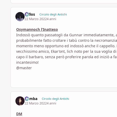
Zellos
Circolo degli Antichi
22 Marzo 2022
4 anni
Osymannoch l’Inatteso
Indossò quanto passatogli da Gunnar immediatamente, anc
probabilmente fatto crollare i tabù contro la necromanzia
momento meno opportuno ed indossò anche il cappello. Fra q
vecchissimo amico, Ekar’ont, lich noto per la sua voglia d
capo il barbaro, senza però proferire parola ed iniziò a fa
incantesimo!
@master
Bomba
Circolo degli Antichi
22 Marzo 2022
4 anni
DM