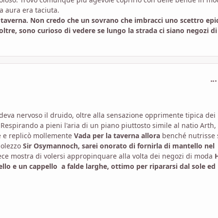
a aura era taciuta.
taverna. Non credo che un sovrano che imbracci uno scettro epi
oltre, sono curioso di vedere se lungo la strada ci siano negozi di
com
deva nervoso il druido, oltre alla sensazione opprimente tipica dei
 Respirando a pieni l'aria di un piano piuttosto simile al natio Arth, 
te e replicò mollemente
Vada per la taverna allora
benché nutrisse 
golezzo
Sir Osymannoch, sarei onorato di fornirla di mantello nel
ece mostra di volersi appropinquare alla volta dei negozi di moda
lo e un cappello a falde larghe, ottimo per ripararsi dal sole ed