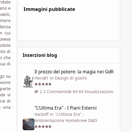
ondate
centro dell’a
vano e
Immagini pubblicate
obili,
rtiere
edenza
in cui
doveva
sibile
nto di
Inserzioni blog
ei che
tua di
Il prezzo del potere: la magia nei GdR
Il prezzo del potere: la magia nei GdR
ogo su
Hero81
in
Design di giochi
rovine
 parte
2 Commenti
64 Visualizzazioni
ode vi
cie di
"L'Ultima Era" - I Piani Esterni
a una
"L'Ultima Era" - I Piani Esterni
Vackoff
in
"L'Ultima Era" -
Ambientazione Homebrew D&D