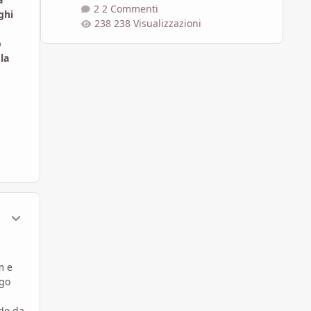
2 Commenti
ghi
238 Visualizzazioni
o
la
ment_1798429
Statistiche Autore
m e
ogo
odo da