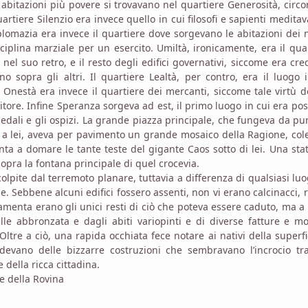
 abitazioni più povere si trovavano nel quartiere Generosità, circ
artiere Silenzio era invece quello in cui filosofi e sapienti medita
plomazia era invece il quartiere dove sorgevano le abitazioni dei n
sciplina marziale per un esercito. Umiltà, ironicamente, era il qua
nel suo retro, e il resto degli edifici governativi, siccome era cr
 sopra gli altri. Il quartiere Lealtà, per contro, era il luogo 
. Onestà era invece il quartiere dei mercanti, siccome tale virtù 
tore. Infine Speranza sorgeva ad est, il primo luogo in cui era pos
spedali e gli ospizi. La grande piazza principale, che fungeva da pu
o a lei, aveva per pavimento un grande mosaico della Ragione, col
ta a domare le tante teste del gigante Caos sotto di lei. Una sta
opra la fontana principale di quel crocevia.
colpite dal terremoto planare, tuttavia a differenza di qualsiasi lu
. Sebbene alcuni edifici fossero assenti, non vi erano calcinacci, 
damenta erano gli unici resti di ciò che poteva essere caduto, ma a
elle abbronzata e dagli abiti variopinti e di diverse fatture e m
tre a ciò, una rapida occhiata fece notare ai nativi della superfi
udevano delle bizzarre costruzioni che sembravano l’incrocio tr
della ricca cittadina.
e della Rovina