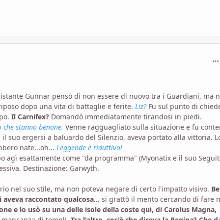
com
 istante Gunnar pensò di non essere di nuovo tra i Guardiani, ma n
riposo dopo una vita di battaglie e ferite.
Liz?
Fu sul punto di chied
ppo.
Il Carnifex?
Domandò immediatamente tirandosi in piedi.
ei che stanno benone.
Venne ragguagliato sulla situazione e fu conte
l suo ergersi a baluardo del Silenzio, aveva portato alla vittoria. L
bbero nate...oh...
Leggende è riduttivo!
po agì esattamente come "da programma" (Myonatix e il suo Seguit
essiva. Destinazione: Garwyth.
io nel suo stile, ma non poteva negare di certo l'impatto visivo.
Be
i aveva raccontato qualcosa...
si grattò il mento cercando di fare
tone e lo usò su una delle isole
della coste qui, di Carolus Magna,
a mancanza di templi.
Tra l'altro, cos'è che diceva la Regina? Che d