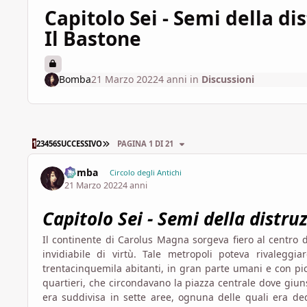
Capitolo Sei - Semi della dis
Il Bastone
Bomba
21 Marzo 2022
4 anni
in
Discussioni
ULTIMA PAGINA
1
2
3
4
5
6
SUCCESSIVO
PAGINA 1 DI 21
Bomba
Circolo degli Antichi
21 Marzo 2022
4 anni
Capitolo Sei - Semi della distruz
Il continente di Carolus Magna sorgeva fiero al centro 
invidiabile di virtù. Tale metropoli poteva rivaleg
trentacinquemila abitanti, in gran parte umani e con picc
quartieri, che circondavano la piazza centrale dove giuns
era suddivisa in sette aree, ognuna delle quali era ded