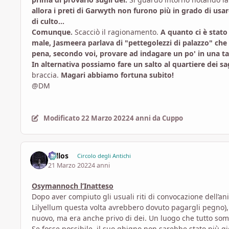
allora i preti di Garwyth non furono più in grado di usa
di culto...
Comunque.
Scacciò il ragionamento.
A quanto ci è stato
male, Jasmeera parlava di "pettegolezzi di palazzo" che 
pena, secondo voi, provare ad indagare un po' in una tav
In alternativa possiamo fare un salto al quartiere dei 
braccia.
Magari abbiamo fortuna subito!
@DM
Modificato
22 Marzo 2022
4 anni
da Cuppo
Zellos
Circolo degli Antichi
21 Marzo 2022
4 anni
Osymannoch l’Inatteso
Dopo aver compiuto gli usuali riti di convocazione dell’a
Lilyellum questa volta avrebbero dovuto pagargli pegno),
nuovo, ma era anche privo di dei. Un luogo che tutto som
Se fosse possibile, il suo ghigno non sarebbe stato più 