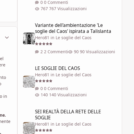
0 Commenti
767 Visualizzazioni
Variante dell'ambientazione 'Le soglie del Caos' ispirata a 
Variante dell'ambientazione 'Le
soglie del Caos' ispirata a Talislanta
ment_1798420
Statistiche Autore
Hero81
in
Le soglie del Caos
2 Commenti
90 Visualizzazioni
el
LE SOGLIE DEL CAOS
ere
LE SOGLIE DEL CAOS
Hero81
in
Le soglie del Caos
nto
o
0 Commenti
140 Visualizzazioni
o in
SEI REALTÀ DELLA RETE DELLE SOGLIE
SEI REALTÀ DELLA RETE DELLE
ne.
SOGLIE
 mente
Hero81
in
Le soglie del Caos
a