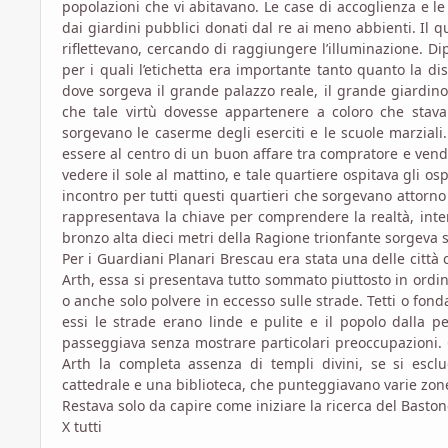
popolazioni che vi abitavano. Le case di accoglienza e le
dai giardini pubblici donati dal re ai meno abbienti. Il qu
riflettevano, cercando di raggiungere l’illuminazione. Di
per i quali l’etichetta era importante tanto quanto la di
dove sorgeva il grande palazzo reale, il grande giardino 
che tale virtù dovesse appartenere a coloro che stavano
sorgevano le caserme degli eserciti e le scuole marziali
essere al centro di un buon affare tra compratore e vendi
vedere il sole al mattino, e tale quartiere ospitava gli o
incontro per tutti questi quartieri che sorgevano attorn
rappresentava la chiave per comprendere la realtà, inten
bronzo alta dieci metri della Ragione trionfante sorgeva s
Per i Guardiani Planari Brescau era stata una delle città 
Arth, essa si presentava tutto sommato piuttosto in ordine
o anche solo polvere in eccesso sulle strade. Tetti o fon
essi le strade erano linde e pulite e il popolo dalla p
passeggiava senza mostrare particolari preoccupazioni. Ol
Arth la completa assenza di templi divini, se si escl
cattedrale e una biblioteca, che punteggiavano varie zone 
Restava solo da capire come iniziare la ricerca del Baston
X tutti