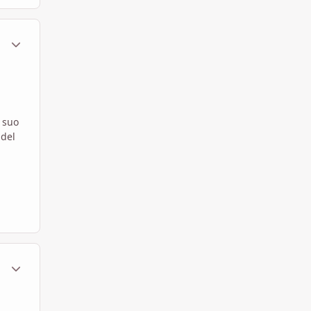
ment_1798608
Statistiche Autore
n suo
 del
ment_1798628
Statistiche Autore