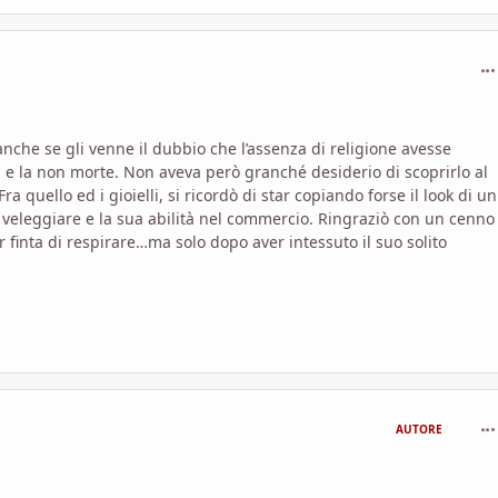
com
he se gli venne il dubbio che l’assenza di religione avesse
 e la non morte. Non aveva però granché desiderio di scoprirlo al
uello ed i gioielli, si ricordò di star copiando forse il look di u
i veleggiare e la sua abilità nel commercio. Ringraziò con un cenno
r finta di respirare…ma solo dopo aver intessuto il suo solito
com
AUTORE