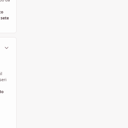
co
 sete
ment_1798602
Statistiche Autore
il
seri
Ho