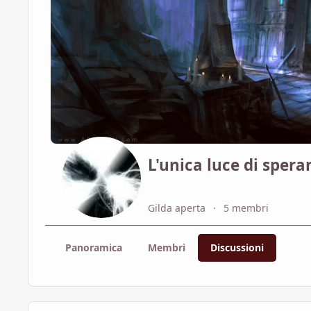
L'unica luce di spera
Gilda aperta
5 membri
Panoramica
Membri
Discussioni