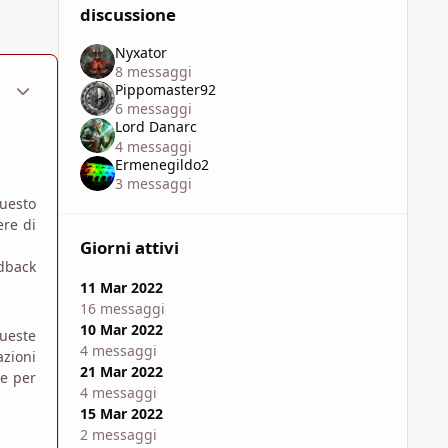
discussione
Nyxator
8 messaggi
ment_1796752
Statistiche Autore
Pippomaster92
6 messaggi
Lord Danarc
4 messaggi
Ermenegildo2
3 messaggi
uesto
ere di
Giorni attivi
edback
11 Mar 2022
16 messaggi
10 Mar 2022
Queste
4 messaggi
azioni
21 Mar 2022
le per
4 messaggi
15 Mar 2022
2 messaggi