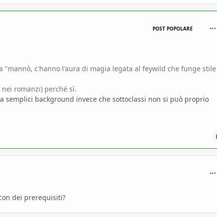
com
POST POPOLARE
sa "mannò, c'hanno l'aura di magia legata al feywild che funge stile
 nei romanzi) perché sì.
i a semplici background invece che sottoclassi non si può proprio
com
con dei prerequisiti?