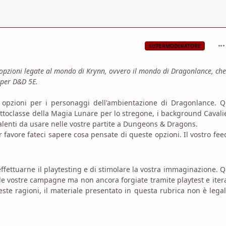
com
SUPERMODERATORE
opzioni legate al mondo di Krynn, ovvero il mondo di Dragonlance, che
 per D&D 5E.
opzioni per i personaggi dell'ambientazione di Dragonlance. Q
ottoclasse della Magia Lunare per lo stregone, i background Cavali
talenti da usare nelle vostre partite a Dungeons & Dragons.
favore fateci sapere cosa pensate di queste opzioni. Il vostro fe
 effettuarne il playtesting e di stimolare la vostra immaginazione. 
le vostre campagne ma non ancora forgiate tramite playtest e iter
este ragioni, il materiale presentato in questa rubrica non è lega