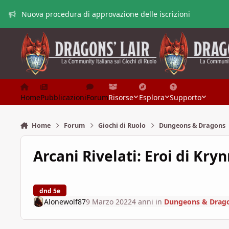
Vai al contenuto
Nuova procedura di approvazione delle iscrizioni
Home
Pubblicazioni
Forum
Risorse
Esplora
Supporto
Home
Forum
Giochi di Ruolo
Dungeons & Dragons
Arcani Rivelati: Eroi di Kry
dnd 5e
Alonewolf87
9 Marzo 2022
4 anni
in
Dungeons & Drag