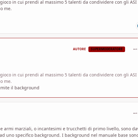
n gioco in cui prendi al massimo 5 talenti da condividere con gli ASI
do me.
com
AUTORE
SUPERMODERATORE
n gioco in cui prendi al massimo 5 talenti da condividere con gli ASI
do me.
ramite il background
com
armi marziali, o incantesimi e trucchetti di primo livello, sono d
ati ad uno specifico background. I background nel manuale base son