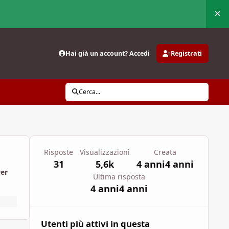
Nas
Hai già un account? Accedi
Registrati
Cerca...
Risposte
Visualizzazioni
Creata
31
5,6k
4 anni
4 anni
wer
Ultima risposta
4 anni
4 anni
Utenti più attivi in questa