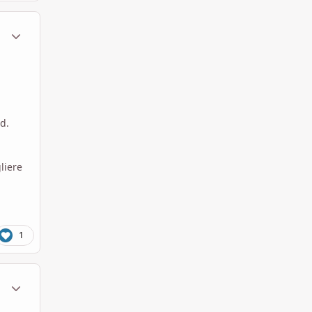
ment_1797030
Statistiche Autore
d.
liere
1
ment_1797055
Statistiche Autore