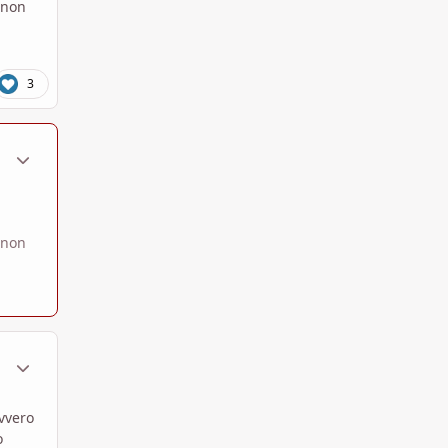
 non
3
ment_1797063
Statistiche Autore
 non
ment_1797070
Statistiche Autore
avvero
o