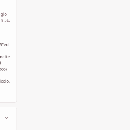
ggio
in 5E.
 5°ed
rmette
i
oco)
icolo.
ment_1797057
Statistiche Autore