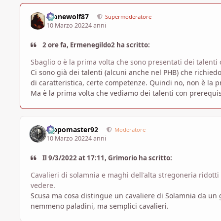
Alonewolf87
Supermoderatore
10 Marzo 2022
4 anni
2 ore fa, Ermenegildo2 ha scritto:
Sbaglio o è la prima volta che sono presentati dei talenti 
Ci sono già dei talenti (alcuni anche nel PHB) che richied
di caratteristica, certe competenze. Quindi no, non è la p
Ma è la prima volta che vediamo dei talenti con prerequisiti
Pippomaster92
Moderatore
10 Marzo 2022
4 anni
Il 9/3/2022 at 17:11, Grimorio ha scritto:
Cavalieri di solamnia e maghi dell'alta stregoneria ridott
vedere.
Scusa ma cosa distingue un cavaliere di Solamnia da un gu
nemmeno paladini, ma semplici cavalieri.