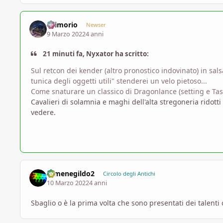
Grimorio
Newser
9 Marzo 2022
4 anni
21 minuti fa, Nyxator ha scritto:
Sul retcon dei kender (altro pronostico indovinato) in sal
tunica degli oggetti utili" stenderei un velo pietoso...
Come snaturare un classico di Dragonlance (setting e Tas
Cavalieri di solamnia e maghi dell'alta stregoneria ridott
vedere.
Ermenegildo2
Circolo degli Antichi
10 Marzo 2022
4 anni
Sbaglio o è la prima volta che sono presentati dei talenti 