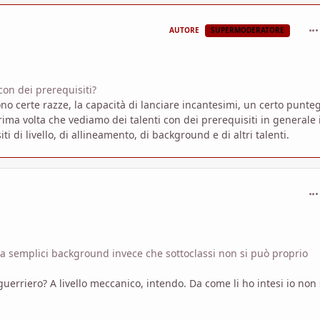
com
AUTORE
SUPERMODERATORE
con dei prerequisiti?
ono certe razze, la capacità di lanciare incantesimi, un certo punte
rima volta che vediamo dei talenti con dei prerequisiti in generale 
 di livello, di allineamento, di background e di altri talenti.
com
i a semplici background invece che sottoclassi non si può proprio
erriero? A livello meccanico, intendo. Da come li ho intesi io non