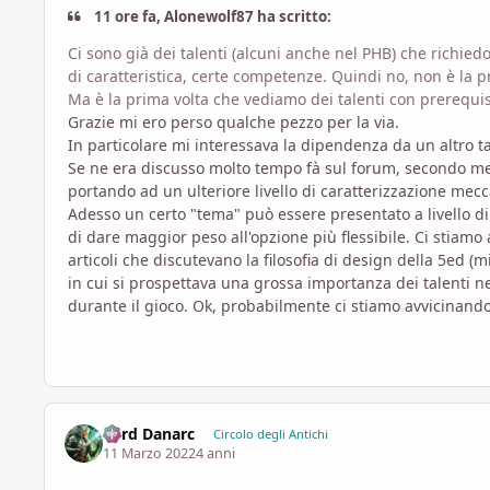
11 ore fa, Alonewolf87 ha scritto:
Ci sono già dei talenti (alcuni anche nel PHB) che richied
di caratteristica, certe competenze. Quindi no, non è la p
Ma è la prima volta che vediamo dei talenti con prerequisiti
Grazie mi ero perso qualche pezzo per la via.
In particolare mi interessava la dipendenza da un altro tal
Se ne era discusso molto tempo fà sul forum, secondo me 
portando ad un ulteriore livello di caratterizzazione mec
Adesso un certo "tema" può essere presentato a livello di 
di dare maggior peso all'opzione più flessibile. Ci stiamo
articoli che discutevano la filosofia di design della 5ed (
in cui si prospettava una grossa importanza dei talenti 
durante il gioco. Ok, probabilmente ci stiamo avvicinando a
Lord Danarc
Circolo degli Antichi
11 Marzo 2022
4 anni