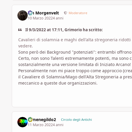
Ian Morgenvelt
Moderatore
10 Marzo 2022
4 anni
Il 9/3/2022 at 17:11, Grimorio ha scritto:
Cavalieri di solamnia e maghi dell'alta stregoneria ridott
vedere.
Sono però dei Background "potenziati": entrambi offrono 
Certo, non sono Talenti estremamente potenti, ma sono co
sostanzialmente una versione limitata di Iniziato Arcano!
Personalmente non mi piace troppo come approccio (crea d
il Cavaliere di Solamnia/Mago dell'Alta Stregoneria a pr
meccanico a queste due organizzazioni.
Ermenegildo2
Circolo degli Antichi
11 Marzo 2022
4 anni