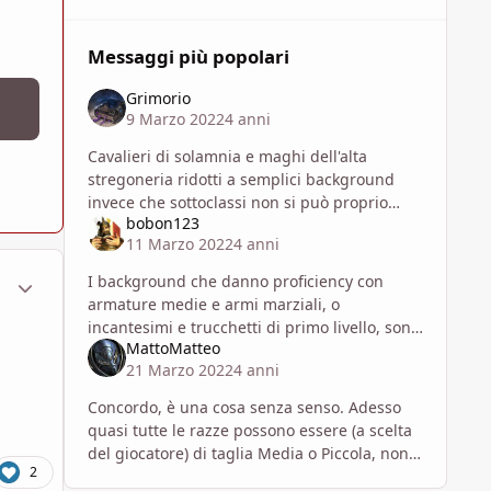
Messaggi più popolari
Grimorio
9 Marzo 2022
4 anni
Cavalieri di solamnia e maghi dell'alta
stregoneria ridotti a semplici background
invece che sottoclassi non si può proprio
bobon123
vedere.
11 Marzo 2022
4 anni
ment_1796792
Statistiche Autore
I background che danno proficiency con
armature medie e armi marziali, o
incantesimi e trucchetti di primo livello, sono
MattoMatteo
davvero una scelta assurda e da evitare, così
21 Marzo 2022
4 anni
come i talenti legati ad uno spec
Concordo, è una cosa senza senso. Adesso
quasi tutte le razze possono essere (a scelta
del giocatore) di taglia Media o Piccola, non
2
esiston o più razze o solo Medie o solo