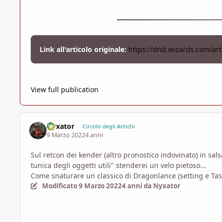
Link all'articolo originale:
https://dnd.wizards.com/ar
View full publication
Nyxator
Circolo degli Antichi
9 Marzo 2022
4 anni
Sul retcon dei kender (altro pronostico indovinato) in sal
tunica degli oggetti utili" stenderei un velo pietoso...
Come snaturare un classico di Dragonlance (setting e Tas
Modificato
9 Marzo 2022
4 anni
da Nyxator