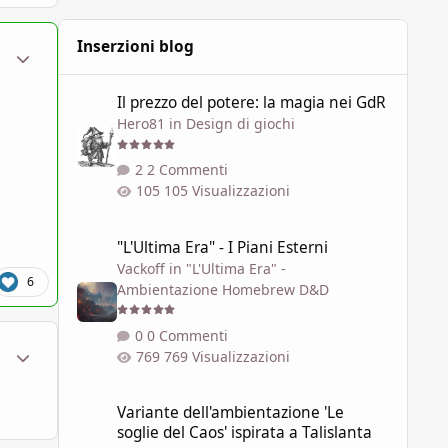
Piccole... una vera str..
Inserzioni blog
ment_1796797
Statistiche Autore
Il prezzo del potere: la magia nei GdR
Il prezzo del potere: la magia nei GdR
Hero81
in
Design di giochi
2 Commenti
105 Visualizzazioni
"L'Ultima Era" - I Piani Esterni
"L'Ultima Era" - I Piani Esterni
Vackoff
in
"L'Ultima Era" -
6
Ambientazione Homebrew D&D
0 Commenti
ment_1797000
Statistiche Autore
769 Visualizzazioni
Variante dell'ambientazione 'Le soglie del Caos' ispirata a 
Variante dell'ambientazione 'Le
soglie del Caos' ispirata a Talislanta