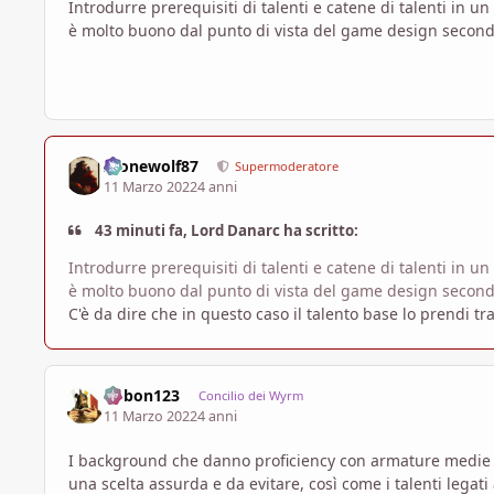
Introdurre prerequisiti di talenti e catene di talenti in u
è molto buono dal punto di vista del game design secon
Alonewolf87
Supermoderatore
11 Marzo 2022
4 anni
43 minuti fa, Lord Danarc ha scritto:
Introdurre prerequisiti di talenti e catene di talenti in u
è molto buono dal punto di vista del game design secon
C'è da dire che in questo caso il talento base lo prendi t
bobon123
Concilio dei Wyrm
11 Marzo 2022
4 anni
I background che danno proficiency con armature medie e 
una scelta assurda e da evitare, così come i talenti leg