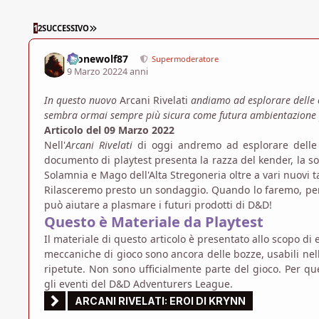
ULTIMA PAGINA
1
2
SUCCESSIVO
Alonewolf87
Supermoderatore
9 Marzo 2022
4 anni
In questo nuovo
Arcani Rivelati
andiamo ad esplorare delle 
sembra ormai sempre più sicura come futura ambientazione
Articolo del 09 Marzo 2022
Nell'
Arcani Rivelati
di oggi andremo ad esplorare delle 
documento di playtest presenta la razza del kender, la s
Solamnia e Mago dell'Alta Stregoneria oltre a vari nuovi 
Rilasceremo presto un sondaggio. Quando lo faremo, per 
può aiutare a plasmare i futuri prodotti di D&D!
Questo è Materiale da Playtest
Il materiale di questo articolo è presentato allo scopo di
meccaniche di gioco sono ancora delle bozze, usabili nel
ripetute. Non sono ufficialmente parte del gioco. Per qu
gli eventi del D&D Adventurers League.
ARCANI RIVELATI: EROI DI KRYNN