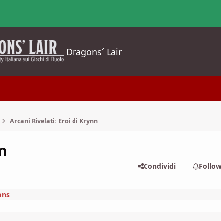
Dragons´ Lair
Arcani Rivelati: Eroi di Krynn
nn
Condividi
Follo
ons