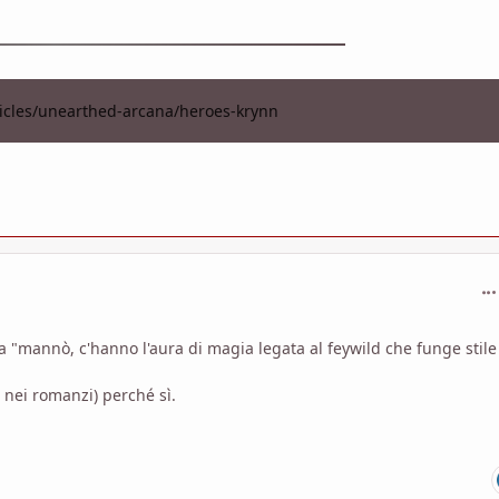
ticles/unearthed-arcana/heroes-krynn
com
sa "mannò, c'hanno l'aura di magia legata al feywild che funge stile
 nei romanzi) perché sì.