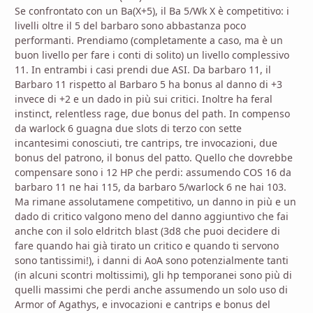
Se confrontato con un Ba(X+5), il Ba 5/Wk X è competitivo: i
livelli oltre il 5 del barbaro sono abbastanza poco
performanti. Prendiamo (completamente a caso, ma è un
buon livello per fare i conti di solito) un livello complessivo
11. In entrambi i casi prendi due ASI. Da barbaro 11, il
Barbaro 11 rispetto al Barbaro 5 ha bonus al danno di +3
invece di +2 e un dado in più sui critici. Inoltre ha feral
instinct, relentless rage, due bonus del path. In compenso
da warlock 6 guagna due slots di terzo con sette
incantesimi conosciuti, tre cantrips, tre invocazioni, due
bonus del patrono, il bonus del patto. Quello che dovrebbe
compensare sono i 12 HP che perdi: assumendo COS 16 da
barbaro 11 ne hai 115, da barbaro 5/warlock 6 ne hai 103.
Ma rimane assolutamene competitivo, un danno in più e un
dado di critico valgono meno del danno aggiuntivo che fai
anche con il solo eldritch blast (3d8 che puoi decidere di
fare quando hai già tirato un critico e quando ti servono
sono tantissimi!), i danni di AoA sono potenzialmente tanti
(in alcuni scontri moltissimi), gli hp temporanei sono più di
quelli massimi che perdi anche assumendo un solo uso di
Armor of Agathys, e invocazioni e cantrips e bonus del