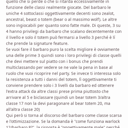
quello che si perde o che si ritarda eccessivamente in
funzione delle classi realmente giocate. Del barbaro le
uniche 4 sottoclassi oggettivamente decenti sono zealot,
ancestral, beast o totem (bear o al massimo wolf). Le altre
sono ingiocabili per quanto sono fatte male. Di queste, 3 su
4 hanno privilegi da barbaro che scalano decentemente con
il livello e solo il totem può fermarsi a livello 3 perché è lí
che prende la signature feature.
Se vuoi fare il barbaro puro la scelta migliore è ovviamente
una delle prime 3 quindi sono i loro privilegi di classe quelli
che devi mettere sul piatto con i bonus che prendi
multiclassando per vedere se ne vale la pena in base al
ruolo che vuoi ricoprire nel party. Se invece ti interessa solo
la resistenza a tutti i danni del totem, lì oggettivamente ti
conviene prendere solo i 3 livelli da barbaro ed ottenere
l'extra attack da altre classi prese prima piuttosto che
arrivare al 5 e biclassare (quindi un bear totem 3/altra
classe 17 non la devi paragonare al bear totem 20, ma
all'altra classe 20)
Qui però si torna al discorso del barbaro come classe scarsa
e l'ottimizzazione. Se la domanda è "come funziona warlock
12/barbaro 8?", la risposta è "oggettivamente male" perché