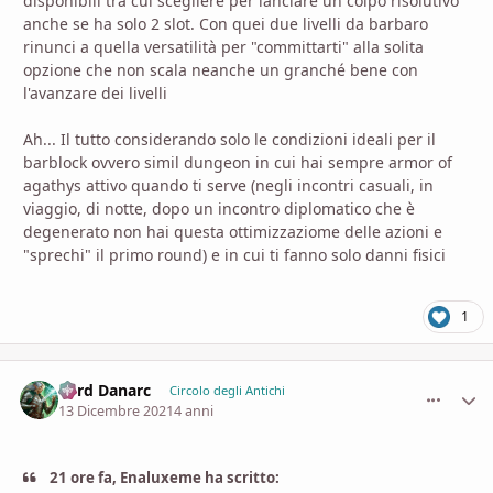
disponibili tra cui scegliere per lanciare un colpo risolutivo
anche se ha solo 2 slot. Con quei due livelli da barbaro
rinunci a quella versatilità per "committarti" alla solita
opzione che non scala neanche un granché bene con
l'avanzare dei livelli
Ah... Il tutto considerando solo le condizioni ideali per il
barblock ovvero simil dungeon in cui hai sempre armor of
agathys attivo quando ti serve (negli incontri casuali, in
viaggio, di notte, dopo un incontro diplomatico che è
degenerato non hai questa ottimizzaziome delle azioni e
"sprechi" il primo round) e in cui ti fanno solo danni fisici
1
Lord Danarc
comment_
Stati
Circolo degli Antichi
13 Dicembre 2021
4 anni
21 ore fa, Enaluxeme ha scritto: