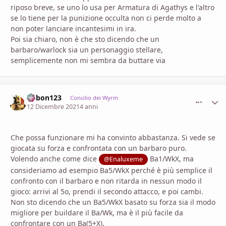
riposo breve, se uno lo usa per Armatura di Agathys e l'altro
se lo tiene per la punizione occulta non ci perde molto a
non poter lanciare incantesimi in ira.
Poi sia chiaro, non è che sto dicendo che un
barbaro/warlock sia un personaggio stellare,
semplicemente non mi sembra da buttare via
bobon123
comment_
Stati
Concilio dei Wyrm
12 Dicembre 2021
4 anni
Che possa funzionare mi ha convinto abbastanza. Si vede se
giocata su forza e confrontata con un barbaro puro.
Volendo anche come dice
Ba1/WkX, ma
@Enaluxeme
consideriamo ad esempio Ba5/WkX perché è più semplice il
confronto con il barbaro e non ritarda in nessun modo il
gioco: arrivi al 5o, prendi il secondo attacco, e poi cambi.
Non sto dicendo che un Ba5/WkX basato su forza sia il modo
migliore per buildare il Ba/Wk, ma è il più facile da
confrontare con un Ba(5+X).