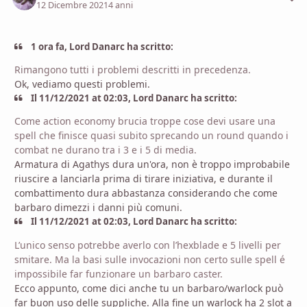
12 Dicembre 2021
4 anni
1 ora fa, Lord Danarc ha scritto:
Rimangono tutti i problemi descritti in precedenza.
Ok, vediamo questi problemi.
Il 11/12/2021 at 02:03, Lord Danarc ha scritto:
Come action economy brucia troppe cose devi usare una
spell che finisce quasi subito sprecando un round quando i
combat ne durano tra i 3 e i 5 di media.
Armatura di Agathys dura un'ora, non è troppo improbabile
riuscire a lanciarla prima di tirare iniziativa, e durante il
combattimento dura abbastanza considerando che come
barbaro dimezzi i danni più comuni.
Il 11/12/2021 at 02:03, Lord Danarc ha scritto:
L’unico senso potrebbe averlo con l’hexblade e 5 livelli per
smitare. Ma la basi sulle invocazioni non certo sulle spell é
impossibile far funzionare un barbaro caster.
Ecco appunto, come dici anche tu un barbaro/warlock può
far buon uso delle suppliche. Alla fine un warlock ha 2 slot a