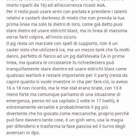
morto riparti da 1b) ed all'occorrenza ricasti AoA.
Per il resto puoi usare armi con portata e prendere i talenti
relativi e castarti darkness di modo che non prenda la tua
prima linea ma solo te dietro di loro, come già detto puoi
stare dietro ed usare eldricht blast, ma in linea di massima
vorrai farti colpire, all'inizio sicuro.
Il pg resta un marziale con spell di supporto, non è un
caster visto che utilizzerà ira, ma un mezzo tank che fa molti
danni, perfetto di fianco ad un pg dall'elevata CA in prima
linea, ma qualora le circostanze lo richiedessero può
tranquillamente stare dientro ed usare eldricht blast come
qualsiasi warlock e restare importante per il party (resta da
capire quanto si vuole investire in cha per fare ciò, io avevo
16 o 18 non ricordo, ma le mie stat erano tirate, con 13 è
meno forte ma comunque parliamo di una situazione di
emergenza, penso mi sia capitato 2 volte in 17 livelli), è
estremamente versatile e probabilmente il pg più
divertente che ho giocato come meccaniche, proprio perchè
può fare davvero tante cose, è un gish vero, usa la magia
per difendersi e trasforma la fase passiva ed il turno degli
avversari in dps.