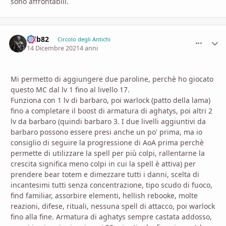
sono affrontabili.
Adb82
comment_
Stati
Circolo degli Antichi
14 Dicembre 2021
4 anni
Mi permetto di aggiungere due paroline, perchè ho giocato
questo MC dal lv 1 fino al livello 17.
Funziona con 1 lv di barbaro, poi warlock (patto della lama)
fino a completare il boost di armatura di aghatys, poi altri 2
lv da barbaro (quindi barbaro 3. I due livelli aggiuntivi da
barbaro possono essere presi anche un po' prima, ma io
consiglio di seguire la progressione di AoA prima perchè
permette di utilizzare la spell per più colpi, rallentarne la
crescita significa meno colpi in cui la spell è attiva) per
prendere bear totem e dimezzare tutti i danni, scelta di
incantesimi tutti senza concentrazione, tipo scudo di fuoco,
find familiar, assorbire elementi, hellish rebooke, molte
reazioni, difese, rituali, nessuna spell di attacco, poi warlock
fino alla fine. Armatura di aghatys sempre castata addosso,