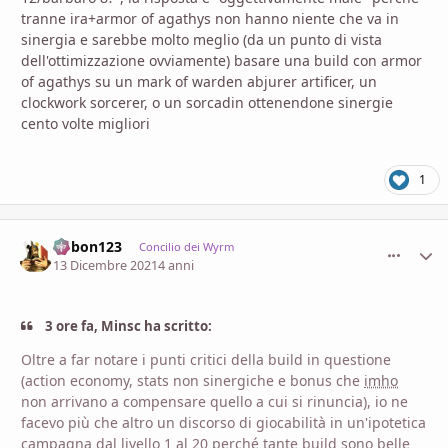
tranne ira+armor of agathys non hanno niente che va in
sinergia e sarebbe molto meglio (da un punto di vista
dell'ottimizzazione ovviamente) basare una build con armor
of agathys su un mark of warden abjurer artificer, un
clockwork sorcerer, o un sorcadin ottenendone sinergie
cento volte migliori
1
bobon123
comment_
Stati
Concilio dei Wyrm
13 Dicembre 2021
4 anni
3 ore fa, Minsc ha scritto:
Oltre a far notare i punti critici della build in questione
(action economy, stats non sinergiche e bonus che
imho
non arrivano a compensare quello a cui si rinuncia), io ne
facevo più che altro un discorso di giocabilità in un'ipotetica
campagna dal livello 1 al 20 perché tante build sono belle