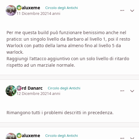
Enaluxeme
comment_
Stati
Circolo degli Antichi
11 Dicembre 2021
4 anni
Per me questa build può funzionare benissimo anche nel
pratico: un singolo livello da Barbaro al livello 1, poi il resto
Warlock con patto della lama almeno fino al livello 5 da
warlock.
Raggiungi l'attacco aggiuntivo con un solo livello di ritardo
rispetto ad un marziale normale.
Lord Danarc
comment_
Stati
Circolo degli Antichi
12 Dicembre 2021
4 anni
Rimangono tutti i problemi descritti in precedenza.
Enaluxeme
comment_
Stati
Circolo degli Antichi