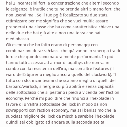
hai 2 incantesini forti a concentrazione che alterni secondo
le esigenze, è inutile che tu ne prenda altri 5 meno forti che
non userai mai. Se il tuo pg è focalizzato su due stats,
ottimizzare per me significa che se vuoi multiclassare
prenderai una classe che ha come caratteristica chiave una
delle due che hai già alte e non una terza che hai
mediobassa.
Gli esempi che ho fatto erano di personaggi con
combinazioni di razza/classi che già vanno in sinergia tra di
loro e che quindi sono naturalmente performanti. In più
hanno tutti accesso ad armor di agathys che non va in
combo con la resistenza dell'ira, ma con altre features (il
ward dell'abjurer o meglio ancora quello del clockwork). Il
tutto con slot incantesimi che scalano meglio di quelli del
barbaro/warlock, sinergie su più abilità e senza capacità
delle sottoclassi che si pestano i piedi a vicenda per l'action
economy. Perché mi puoi dire che rinunci all'hexblade in
favore di un'altra sottoclasse del lock in modo da non
sovrapporti con l'action economy, ma sai benissimo che la
subclass migliore del lock da mischia sarebbe l'hexblade
quindi sei obbligato ad andare sulla seconda scelta