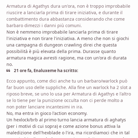
Armatura di Agathys dura un'ora, non è troppo improbabile
riuscire a lanciarla prima di tirare iniziativa, e durante il
combattimento dura abbastanza considerando che come
barbaro dimezzi i danni più comuni.
Non è nemmeno improbabile lanciarla prima di tirare
l'iniziativa e non tirare l'iniziativa. A meno che non si giochi
una campagna di dungeon crawling direi che questa
possibilità è più elevata della prima. Durasse quanto
armatura magica avresti ragione, ma con un'ora di durata
no.
21 ore fa, Enaluxeme ha scritto:
Ecco appunto, come dici anche tu un barbaro/warlock può
far buon uso delle suppliche. Alla fine un warlock ha 2 slot a
riposo breve, se uno lo usa per Armatura di Agathys e l'altro
se lo tiene per la punizione occulta non ci perde molto a
non poter lanciare incantesimi in ira.
No, ma entra in gioco l'action economy.
Un hexlock/brb al primo turno lancia armatura di aghatys
(per i motivi di cui sopra) e come azione bonus attiva la
maledizione dell'hexblade o l'ira, ma ricordiamoci che in tal