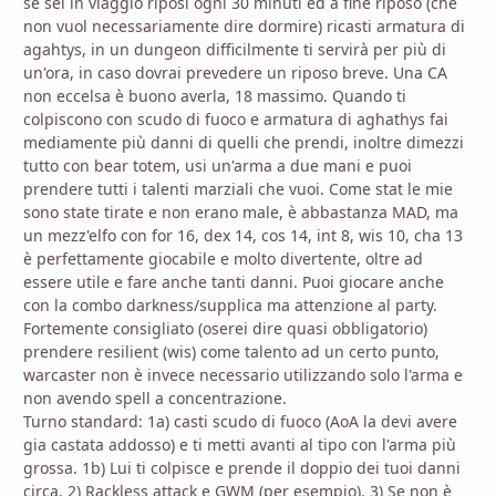
se sei in viaggio riposi ogni 30 minuti ed a fine riposo (che
non vuol necessariamente dire dormire) ricasti armatura di
agahtys, in un dungeon difficilmente ti servirà per più di
un'ora, in caso dovrai prevedere un riposo breve. Una CA
non eccelsa è buono averla, 18 massimo. Quando ti
colpiscono con scudo di fuoco e armatura di aghathys fai
mediamente più danni di quelli che prendi, inoltre dimezzi
tutto con bear totem, usi un'arma a due mani e puoi
prendere tutti i talenti marziali che vuoi. Come stat le mie
sono state tirate e non erano male, è abbastanza MAD, ma
un mezz'elfo con for 16, dex 14, cos 14, int 8, wis 10, cha 13
è perfettamente giocabile e molto divertente, oltre ad
essere utile e fare anche tanti danni. Puoi giocare anche
con la combo darkness/supplica ma attenzione al party.
Fortemente consigliato (oserei dire quasi obbligatorio)
prendere resilient (wis) come talento ad un certo punto,
warcaster non è invece necessario utilizzando solo l'arma e
non avendo spell a concentrazione.
Turno standard: 1a) casti scudo di fuoco (AoA la devi avere
gia castata addosso) e ti metti avanti al tipo con l'arma più
grossa. 1b) Lui ti colpisce e prende il doppio dei tuoi danni
circa. 2) Rackless attack e GWM (per esempio). 3) Se non è