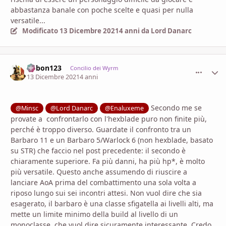
abbastanza banale con poche scelte e quasi per nulla
versatile...
Modificato
13 Dicembre 2021
4 anni
da Lord Danarc
bobon123
comment_
Stati
Concilio dei Wyrm
13 Dicembre 2021
4 anni
Secondo me se
@Minsc
@Lord Danarc
@Enaluxeme
provate a confrontarlo con l'hexblade puro non finite più,
perché è troppo diverso. Guardate il confronto tra un
Barbaro 11 e un Barbaro 5/Warlock 6 (non hexblade, basato
su STR) che faccio nel post precedente: il secondo è
chiaramente superiore. Fa più danni, ha più hp*, è molto
più versatile. Questo anche assumendo di riuscire a
lanciare AoA prima del combattimento una sola volta a
riposo lungo sui sei incontri attesi. Non vuol dire che sia
esagerato, il barbaro è una classe sfigatella ai livelli alti, ma
mette un limite minimo della build al livello di un
monoclasse, che vuol dire sicuramente interessante. Credo