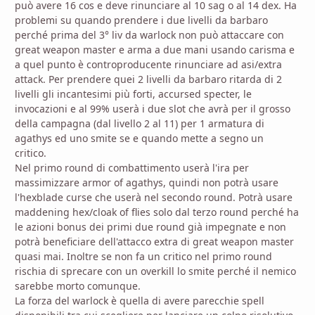
può avere 16 cos e deve rinunciare al 10 sag o al 14 dex. Ha
problemi su quando prendere i due livelli da barbaro
perché prima del 3° liv da warlock non può attaccare con
great weapon master e arma a due mani usando carisma e
a quel punto è controproducente rinunciare ad asi/extra
attack. Per prendere quei 2 livelli da barbaro ritarda di 2
livelli gli incantesimi più forti, accursed specter, le
invocazioni e al 99% userà i due slot che avrà per il grosso
della campagna (dal livello 2 al 11) per 1 armatura di
agathys ed uno smite se e quando mette a segno un
critico.
Nel primo round di combattimento userà l'ira per
massimizzare armor of agathys, quindi non potrà usare
l'hexblade curse che userà nel secondo round. Potrà usare
maddening hex/cloak of flies solo dal terzo round perché ha
le azioni bonus dei primi due round già impegnate e non
potrà beneficiare dell'attacco extra di great weapon master
quasi mai. Inoltre se non fa un critico nel primo round
rischia di sprecare con un overkill lo smite perché il nemico
sarebbe morto comunque.
La forza del warlock è quella di avere parecchie spell