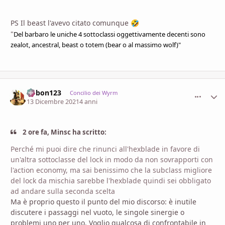
PS Il beast l'avevo citato comunque
🤣
"
Del
barbaro le uniche 4 sottoclassi oggettivamente decenti sono
zealot, ancestral, beast o totem (bear o al massimo wolf)"
bobon123
comment_
Stati
Concilio dei Wyrm
13 Dicembre 2021
4 anni
2 ore fa, Minsc ha scritto:
Perché mi puoi dire che rinunci all'hexblade in favore di
un'altra sottoclasse del lock in modo da non sovrapporti con
l'action economy, ma sai benissimo che la subclass migliore
del lock da mischia sarebbe l'hexblade quindi sei obbligato
ad andare sulla seconda scelta
Ma è proprio questo il punto del mio discorso: è inutile
discutere i passaggi nel vuoto, le singole sinergie o
problemi uno per uno. Voglio qualcosa di confrontabile in