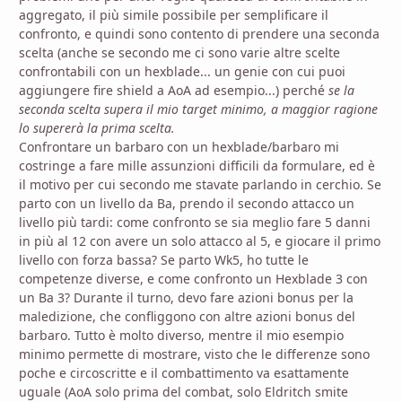
aggregato, il più simile possibile per semplificare il
confronto, e quindi sono contento di prendere una seconda
scelta (anche se secondo me ci sono varie altre scelte
confrontabili con un hexblade... un genie con cui puoi
aggiungere fire shield a AoA ad esempio...) perché
se la
seconda scelta supera il mio target minimo, a maggior ragione
lo supererà la prima scelta.
Confrontare un barbaro con un hexblade/barbaro mi
costringe a fare mille assunzioni difficili da formulare, ed è
il motivo per cui secondo me stavate parlando in cerchio. Se
parto con un livello da Ba, prendo il secondo attacco un
livello più tardi: come confronto se sia meglio fare 5 danni
in più al 12 con avere un solo attacco al 5, e giocare il primo
livello con forza bassa? Se parto Wk5, ho tutte le
competenze diverse, e come confronto un Hexblade 3 con
un Ba 3? Durante il turno, devo fare azioni bonus per la
maledizione, che confliggono con altre azioni bonus del
barbaro. Tutto è molto diverso, mentre il mio esempio
minimo permette di mostrare, visto che le differenze sono
poche e circoscritte e il combattimento va esattamente
uguale (AoA solo prima del combat, solo Eldritch smite