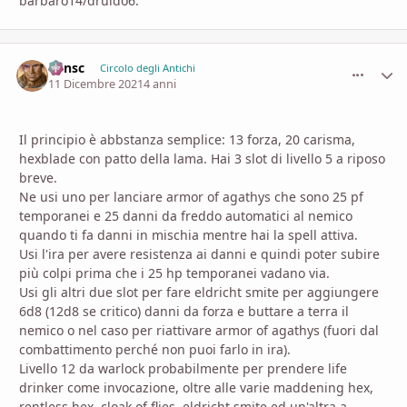
barbaro14/druido6.
Minsc
comment_
Stati
Circolo degli Antichi
11 Dicembre 2021
4 anni
Il principio è abbstanza semplice: 13 forza, 20 carisma,
hexblade con patto della lama. Hai 3 slot di livello 5 a riposo
breve.
Ne usi uno per lanciare armor of agathys che sono 25 pf
temporanei e 25 danni da freddo automatici al nemico
quando ti fa danni in mischia mentre hai la spell attiva.
Usi l'ira per avere resistenza ai danni e quindi poter subire
più colpi prima che i 25 hp temporanei vadano via.
Usi gli altri due slot per fare eldricht smite per aggiungere
6d8 (12d8 se critico) danni da forza e buttare a terra il
nemico o nel caso per riattivare armor of agathys (fuori dal
combattimento perché non puoi farlo in ira).
Livello 12 da warlock probabilmente per prendere life
drinker come invocazione, oltre alle varie maddening hex,
rentless hex, cloak of flies, eldricht smite ed un'altra a