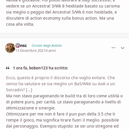
vedere se un Ancestral 3/Wk 8 hexblade basato su carisma
sia meglio o peggio del Ancestral 5/Wk 6 non hexblade, e
discutere di action economy sulla bonus action. Ma una
cosa alla volta.
Minsc
comment_
Stati
Circolo degli Antichi
13 Dicembre 2021
4 anni
1 ora fa, bobon123 ha scritto:
Ecco, questo è proprio il discorso che voglio evitare. Che
senso ha valutare se sia meglio un Ba5/Wk6 su AoA o un
Sorcadin? [...]
Ma non stavo paragonando le build tra di loro come utilità o
di potere puro, per carità. Le stavo paragonando a livello di
ottimizzazione e sinergie.
Ottimizzare per me non è fare il pun pun della 3.5 che ti
rompe il gioco, ma significa tirare fuori il meglio possibile
dal personaggio. Esempio stupido: se sei uno stregone ed