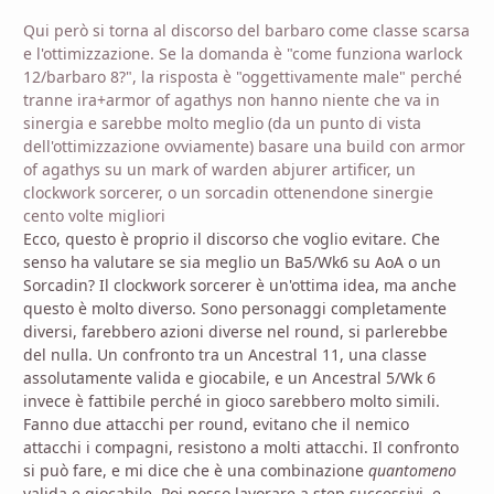
Qui però si torna al discorso del barbaro come classe scarsa
e l'ottimizzazione. Se la domanda è "come funziona warlock
12/barbaro 8?", la risposta è "oggettivamente male" perché
tranne ira+armor of agathys non hanno niente che va in
sinergia e sarebbe molto meglio (da un punto di vista
dell'ottimizzazione ovviamente) basare una build con armor
of agathys su un mark of warden abjurer artificer, un
clockwork sorcerer, o un sorcadin ottenendone sinergie
cento volte migliori
Ecco, questo è proprio il discorso che voglio evitare. Che
senso ha valutare se sia meglio un Ba5/Wk6 su AoA o un
Sorcadin? Il clockwork sorcerer è un'ottima idea, ma anche
questo è molto diverso. Sono personaggi completamente
diversi, farebbero azioni diverse nel round, si parlerebbe
del nulla. Un confronto tra un Ancestral 11, una classe
assolutamente valida e giocabile, e un Ancestral 5/Wk 6
invece è fattibile perché in gioco sarebbero molto simili.
Fanno due attacchi per round, evitano che il nemico
attacchi i compagni, resistono a molti attacchi. Il confronto
si può fare, e mi dice che è una combinazione
quantomeno
valida e giocabile. Poi posso lavorare a step successivi, e