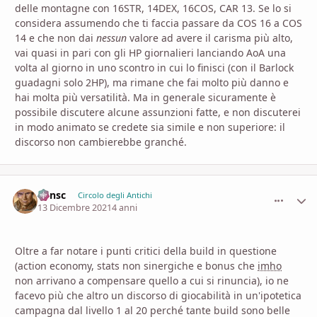
delle montagne con 16STR, 14DEX, 16COS, CAR 13. Se lo si
considera assumendo che ti faccia passare da COS 16 a COS
14 e che non dai
nessun
valore ad avere il carisma più alto,
vai quasi in pari con gli HP giornalieri lanciando AoA una
volta al giorno in uno scontro in cui lo finisci (con il Barlock
guadagni solo 2HP), ma rimane che fai molto più danno e
hai molta più versatilità. Ma in generale sicuramente è
possibile discutere alcune assunzioni fatte, e non discuterei
in modo animato se credete sia simile e non superiore: il
discorso non cambierebbe granché.
Minsc
comment_
Stati
Circolo degli Antichi
13 Dicembre 2021
4 anni
Oltre a far notare i punti critici della build in questione
(action economy, stats non sinergiche e bonus che
imho
non arrivano a compensare quello a cui si rinuncia), io ne
facevo più che altro un discorso di giocabilità in un'ipotetica
campagna dal livello 1 al 20 perché tante build sono belle