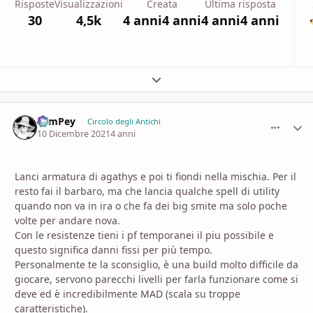
Risposte
Visualizzazioni
Creata
Ultima risposta
30
4,5k
4 anni
4 anni
4 anni
4 anni
Espandi panoramica del topic
SamPey
comment_
Stati
Circolo degli Antichi
10 Dicembre 2021
4 anni
Lanci armatura di agathys e poi ti fiondi nella mischia. Per il
resto fai il barbaro, ma che lancia qualche spell di utility
quando non va in ira o che fa dei big smite ma solo poche
volte per andare nova.
Con le resistenze tieni i pf temporanei il piu possibile e
questo significa danni fissi per più tempo.
Personalmente te la sconsiglio, è una build molto difficile da
giocare, servono parecchi livelli per farla funzionare come si
deve ed è incredibilmente MAD (scala su troppe
caratteristiche).