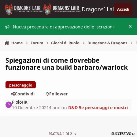
Vai al contenuto
Dragons´ Lair
Accedi
Nuova procedura di approvazione delle iscrizioni
Nas
Home
Forum
Giochi di Ruolo
Dungeons & Dragons
Spiegazioni di come dovrebbe
funzionare una build barbaro/warlock
personaggio
Condividi
Follower
PioloHK
10 Dicembre 2021
4 anni
in
D&D 5e personaggi e mostri
U
PAGINA 1 DI 2
SUCCESSIVO