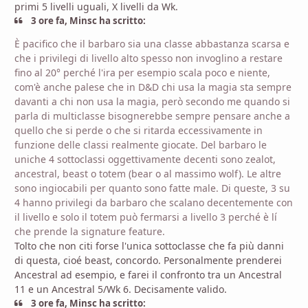
primi 5 livelli uguali, X livelli da Wk.
3 ore fa, Minsc ha scritto:
È pacifico che il barbaro sia una classe abbastanza scarsa e
che i privilegi di livello alto spesso non invoglino a restare
fino al 20° perché l'ira per esempio scala poco e niente,
com'è anche palese che in D&D chi usa la magia sta sempre
davanti a chi non usa la magia, però secondo me quando si
parla di multiclasse bisognerebbe sempre pensare anche a
quello che si perde o che si ritarda eccessivamente in
funzione delle classi realmente giocate. Del barbaro le
uniche 4 sottoclassi oggettivamente decenti sono zealot,
ancestral, beast o totem (bear o al massimo wolf). Le altre
sono ingiocabili per quanto sono fatte male. Di queste, 3 su
4 hanno privilegi da barbaro che scalano decentemente con
il livello e solo il totem può fermarsi a livello 3 perché è lí
che prende la signature feature.
Tolto che non citi forse l'unica sottoclasse che fa più danni
di questa, cioé beast, concordo. Personalmente prenderei
Ancestral ad esempio, e farei il confronto tra un Ancestral
11 e un Ancestral 5/Wk 6. Decisamente valido.
3 ore fa, Minsc ha scritto: