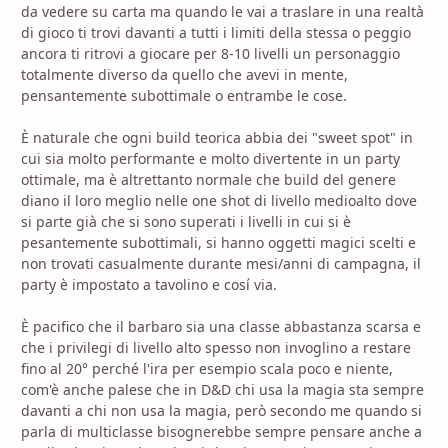
da vedere su carta ma quando le vai a traslare in una realtà
di gioco ti trovi davanti a tutti i limiti della stessa o peggio
ancora ti ritrovi a giocare per 8-10 livelli un personaggio
totalmente diverso da quello che avevi in mente,
pensantemente subottimale o entrambe le cose.
È naturale che ogni build teorica abbia dei "sweet spot" in
cui sia molto performante e molto divertente in un party
ottimale, ma è altrettanto normale che build del genere
diano il loro meglio nelle one shot di livello medioalto dove
si parte già che si sono superati i livelli in cui si è
pesantemente subottimali, si hanno oggetti magici scelti e
non trovati casualmente durante mesi/anni di campagna, il
party è impostato a tavolino e cosí via.
È pacifico che il barbaro sia una classe abbastanza scarsa e
che i privilegi di livello alto spesso non invoglino a restare
fino al 20° perché l'ira per esempio scala poco e niente,
com'è anche palese che in D&D chi usa la magia sta sempre
davanti a chi non usa la magia, però secondo me quando si
parla di multiclasse bisognerebbe sempre pensare anche a