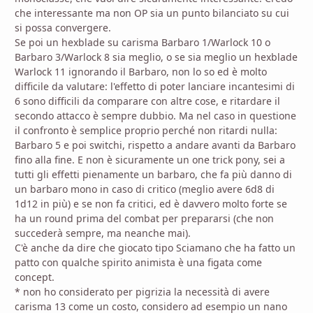
che interessante ma non OP sia un punto bilanciato su cui
si possa convergere.
Se poi un hexblade su carisma Barbaro 1/Warlock 10 o
Barbaro 3/Warlock 8 sia meglio, o se sia meglio un hexblade
Warlock 11 ignorando il Barbaro, non lo so ed è molto
difficile da valutare: l'effetto di poter lanciare incantesimi di
6 sono difficili da comparare con altre cose, e ritardare il
secondo attacco è sempre dubbio. Ma nel caso in questione
il confronto è semplice proprio perché non ritardi nulla:
Barbaro 5 e poi switchi, rispetto a andare avanti da Barbaro
fino alla fine. E non è sicuramente un one trick pony, sei a
tutti gli effetti pienamente un barbaro, che fa più danno di
un barbaro mono in caso di critico (meglio avere 6d8 di
1d12 in più) e se non fa critici, ed è davvero molto forte se
ha un round prima del combat per prepararsi (che non
succederà sempre, ma neanche mai).
C'è anche da dire che giocato tipo Sciamano che ha fatto un
patto con qualche spirito animista è una figata come
concept.
* non ho considerato per pigrizia la necessità di avere
carisma 13 come un costo, considero ad esempio un nano