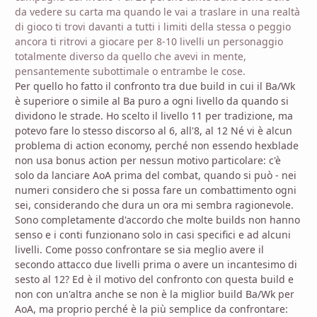
da vedere su carta ma quando le vai a traslare in una realtà
di gioco ti trovi davanti a tutti i limiti della stessa o peggio
ancora ti ritrovi a giocare per 8-10 livelli un personaggio
totalmente diverso da quello che avevi in mente,
pensantemente subottimale o entrambe le cose.
Per quello ho fatto il confronto tra due build in cui il Ba/Wk
è superiore o simile al Ba puro a ogni livello da quando si
dividono le strade. Ho scelto il livello 11 per tradizione, ma
potevo fare lo stesso discorso al 6, all'8, al 12 Né vi è alcun
problema di action economy, perché non essendo hexblade
non usa bonus action per nessun motivo particolare: c'è
solo da lanciare AoA prima del combat, quando si può - nei
numeri considero che si possa fare un combattimento ogni
sei, considerando che dura un ora mi sembra ragionevole.
Sono completamente d'accordo che molte builds non hanno
senso e i conti funzionano solo in casi specifici e ad alcuni
livelli. Come posso confrontare se sia meglio avere il
secondo attacco due livelli prima o avere un incantesimo di
sesto al 12? Ed è il motivo del confronto con questa build e
non con un'altra anche se non è la miglior build Ba/Wk per
AoA, ma proprio perché è la più semplice da confrontare: