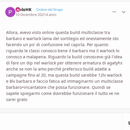
PioloHK
comment_
Stati
Ordine del Drago
10 Dicembre 2021
4 anni
Allora, avevo visto online questa build multiclasse tra
barbaro e warlock lama del sortilegio ed onestamente sto
facendo un po' di confusione nel capirla. Per quanto
riguarda le classi conosco bene il barbaro ma il warlock lo
conosco a malapena. Riguardo la build conoscevo già l'idea
di fare un dip nel warlock per ottenere armatura di agatyhs
anche se non la amo perchè preferisco build adatte a
campagne fino al 20, ma questa build sarebbe 12lv warlock
e 8lv barbaro e faccio fatica ad immaginarmi un multiclasse
barbaro+incantatore che possa funzionare. Quindi se
sapete spiegarmi come dovrebbe funzionare il tutto ve ne
sarei grato