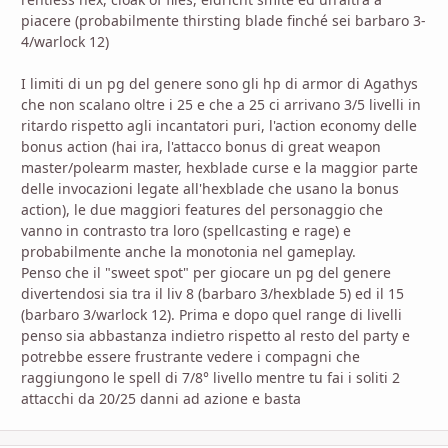
piacere (probabilmente thirsting blade finché sei barbaro 3-
4/warlock 12)
I limiti di un pg del genere sono gli hp di armor di Agathys
che non scalano oltre i 25 e che a 25 ci arrivano 3/5 livelli in
ritardo rispetto agli incantatori puri, l'action economy delle
bonus action (hai ira, l'attacco bonus di great weapon
master/polearm master, hexblade curse e la maggior parte
delle invocazioni legate all'hexblade che usano la bonus
action), le due maggiori features del personaggio che
vanno in contrasto tra loro (spellcasting e rage) e
probabilmente anche la monotonia nel gameplay.
Penso che il "sweet spot" per giocare un pg del genere
divertendosi sia tra il liv 8 (barbaro 3/hexblade 5) ed il 15
(barbaro 3/warlock 12). Prima e dopo quel range di livelli
penso sia abbastanza indietro rispetto al resto del party e
potrebbe essere frustrante vedere i compagni che
raggiungono le spell di 7/8° livello mentre tu fai i soliti 2
attacchi da 20/25 danni ad azione e basta