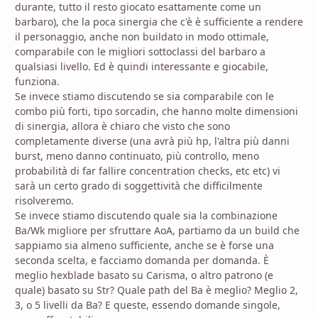
durante, tutto il resto giocato esattamente come un
barbaro), che la poca sinergia che c'è è sufficiente a rendere
il personaggio, anche non buildato in modo ottimale,
comparabile con le migliori sottoclassi del barbaro a
qualsiasi livello. Ed è quindi interessante e giocabile,
funziona.
Se invece stiamo discutendo se sia comparabile con le
combo più forti, tipo sorcadin, che hanno molte dimensioni
di sinergia, allora è chiaro che visto che sono
completamente diverse (una avrà più hp, l'altra più danni
burst, meno danno continuato, più controllo, meno
probabilità di far fallire concentration checks, etc etc) vi
sarà un certo grado di soggettività che difficilmente
risolveremo.
Se invece stiamo discutendo quale sia la combinazione
Ba/Wk migliore per sfruttare AoA, partiamo da un build che
sappiamo sia almeno sufficiente, anche se è forse una
seconda scelta, e facciamo domanda per domanda. È
meglio hexblade basato su Carisma, o altro patrono (e
quale) basato su Str? Quale path del Ba è meglio? Meglio 2,
3, o 5 livelli da Ba? E queste, essendo domande singole,