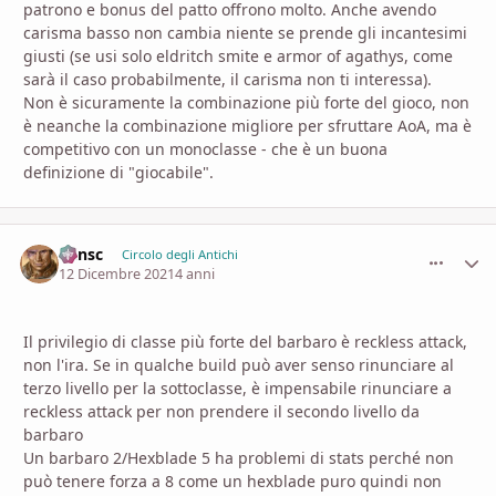
patrono e bonus del patto offrono molto. Anche avendo
carisma basso non cambia niente se prende gli incantesimi
giusti (se usi solo eldritch smite e armor of agathys, come
sarà il caso probabilmente, il carisma non ti interessa).
Non è sicuramente la combinazione più forte del gioco, non
è neanche la combinazione migliore per sfruttare AoA, ma è
competitivo con un monoclasse - che è un buona
definizione di "giocabile".
Minsc
comment_
Stati
Circolo degli Antichi
12 Dicembre 2021
4 anni
Il privilegio di classe più forte del barbaro è reckless attack,
non l'ira. Se in qualche build può aver senso rinunciare al
terzo livello per la sottoclasse, è impensabile rinunciare a
reckless attack per non prendere il secondo livello da
barbaro
Un barbaro 2/Hexblade 5 ha problemi di stats perché non
può tenere forza a 8 come un hexblade puro quindi non