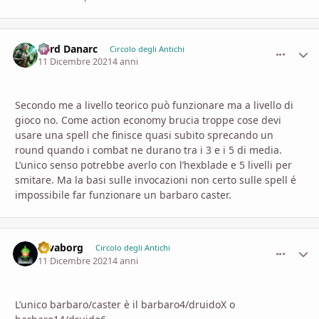
Lord Danarc
comment_
Stati
Circolo degli Antichi
11 Dicembre 2021
4 anni
Secondo me a livello teorico può funzionare ma a livello di
gioco no. Come action economy brucia troppe cose devi
usare una spell che finisce quasi subito sprecando un
round quando i combat ne durano tra i 3 e i 5 di media.
L’unico senso potrebbe averlo con l’hexblade e 5 livelli per
smitare. Ma la basi sulle invocazioni non certo sulle spell é
impossibile far funzionare un barbaro caster.
savaborg
comment_
Stati
Circolo degli Antichi
11 Dicembre 2021
4 anni
L’unico barbaro/caster è il barbaro4/druidoX o