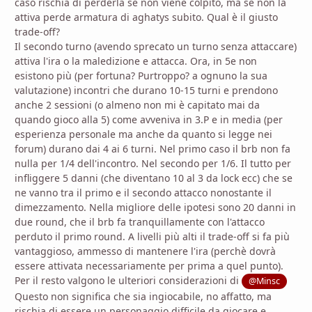
caso rischia di perderla se non viene colpito, ma se non la
attiva perde armatura di aghatys subito. Qual è il giusto
trade-off?
Il secondo turno (avendo sprecato un turno senza attaccare)
attiva l'ira o la maledizione e attacca. Ora, in 5e non
esistono più (per fortuna? Purtroppo? a ognuno la sua
valutazione) incontri che durano 10-15 turni e prendono
anche 2 sessioni (o almeno non mi è capitato mai da
quando gioco alla 5) come avveniva in 3.P e in media (per
esperienza personale ma anche da quanto si legge nei
forum) durano dai 4 ai 6 turni. Nel primo caso il brb non fa
nulla per 1/4 dell'incontro. Nel secondo per 1/6. Il tutto per
infliggere 5 danni (che diventano 10 al 3 da lock ecc) che se
ne vanno tra il primo e il secondo attacco nonostante il
dimezzamento. Nella migliore delle ipotesi sono 20 danni in
due round, che il brb fa tranquillamente con l'attacco
perduto il primo round. A livelli più alti il trade-off si fa più
vantaggioso, ammesso di mantenere l'ira (perchè dovrà
essere attivata necessariamente per prima a quel punto).
Per il resto valgono le ulteriori considerazioni di
@Minsc
Questo non significa che sia ingiocabile, no affatto, ma
rischia di essere un personaggio difficile da giocare e