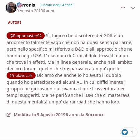
Burronix
comment_
Stati
Circolo degli Antichi
9 Agosto 2019
6 anni
AUTORE
Sì, logico che discutere dei GDR è un
@Pippomaster92
argomento talmente vago che non ha quasi senso parlarne,
però nello specifico mi riferivo a D&D e all' approccio che ne
hanno negli USA. L' esempio di Critical Role trova il tempo
che trova in effetti. Ma in linea generale, anche nell' ambito
dei loro forum, quello che traspariva era un po' quello.
Diciamo che anche io ho avuto il dubbio
@nolavocals
quando ho partecipato ad alcuni AL, in cui difficilmente i
gruppi che giocavano riuscivano a finire l' avventura nei
tempi suggeriti. Me ne parlò anche il DM che ci masterava
di questa mentalità un po' da railroad che hanno loro.
Modificato
9 Agosto 2019
6 anni
da Burronix
1