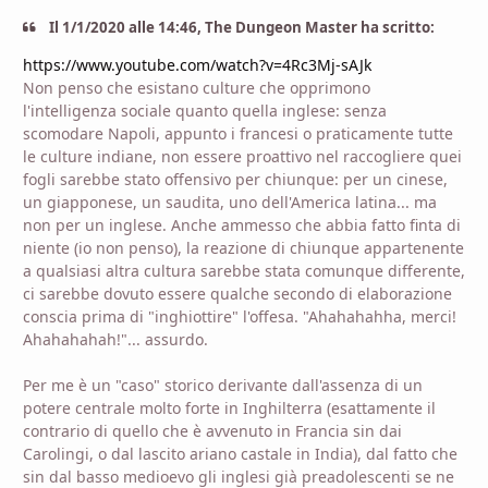
Il 1/1/2020 alle 14:46, The Dungeon Master ha scritto:
https://www.youtube.com/watch?v=4Rc3Mj-sAJk
Non penso che esistano culture che opprimono
l'intelligenza sociale quanto quella inglese: senza
scomodare Napoli, appunto i francesi o praticamente tutte
le culture indiane, non essere proattivo nel raccogliere quei
fogli sarebbe stato offensivo per chiunque: per un cinese,
un giapponese, un saudita, uno dell'America latina... ma
non per un inglese. Anche ammesso che abbia fatto finta di
niente (io non penso), la reazione di chiunque appartenente
a qualsiasi altra cultura sarebbe stata comunque differente,
ci sarebbe dovuto essere qualche secondo di elaborazione
conscia prima di "inghiottire" l'offesa. "Ahahahahha, merci!
Ahahahahah!"... assurdo.
Per me è un "caso" storico derivante dall'assenza di un
potere centrale molto forte in Inghilterra (esattamente il
contrario di quello che è avvenuto in Francia sin dai
Carolingi, o dal lascito ariano castale in India), dal fatto che
sin dal basso medioevo gli inglesi già preadolescenti se ne