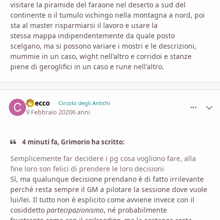
visitare la piramide del faraone nel deserto a sud del
continente o il tumulo vichingo nella montagna a nord, poi
sta al master risparmiarsi il lavoro e usare la
stessa mappa indipendentemente da quale posto
scelgano, ma si possono variare i mostri e le descrizioni,
mummie in un caso, wight nell'altro e corridoi e stanze
piene di geroglifici in un caso e rune nell'altro.
Checco
comment_
Stati
Circolo degli Antichi
9 Febbraio 2020
6 anni
4 minuti fa, Grimorio ha scritto:
Semplicemente far decidere i pg cosa vogliono fare, alla
fine loro son felici di prendere le loro decisioni
Sì, ma qualunque decisione prendano è di fatto irrilevante
perché resta sempre il GM a pilotare la sessione dove vuole
lui/lei. Il tutto non è esplicito come avviene invece con il
cosiddetto
partecipazionismo
, né probabilmente