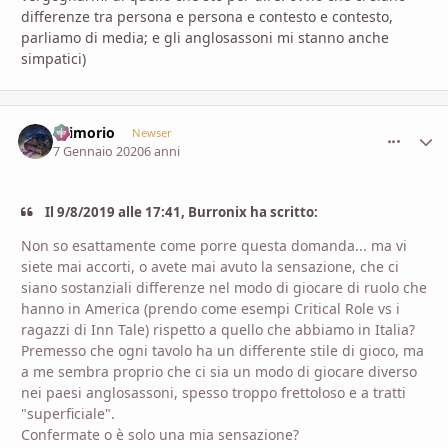
differenze tra persona e persona e contesto e contesto,
parliamo di media; e gli anglosassoni mi stanno anche
simpatici)
Grimorio
comment_
Stati
Newser
7 Gennaio 2020
6 anni
Il 9/8/2019 alle 17:41, Burronix ha scritto:
Non so esattamente come porre questa domanda... ma vi
siete mai accorti, o avete mai avuto la sensazione, che ci
siano sostanziali differenze nel modo di giocare di ruolo che
hanno in America (prendo come esempi Critical Role vs i
ragazzi di Inn Tale) rispetto a quello che abbiamo in Italia?
Premesso che ogni tavolo ha un differente stile di gioco, ma
a me sembra proprio che ci sia un modo di giocare diverso
nei paesi anglosassoni, spesso troppo frettoloso e a tratti
"superficiale".
Confermate o è solo una mia sensazione?