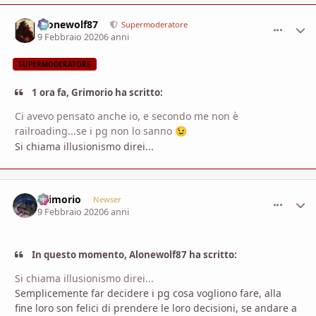
Alonewolf87
comment_
Stati
Supermoderatore
9 Febbraio 2020
6 anni
SUPERMODERATORE
1 ora fa, Grimorio ha scritto:
Ci avevo pensato anche io, e secondo me non è
railroading...se i pg non lo sanno
😉
Si chiama illusionismo direi...
Grimorio
comment_
Stati
Newser
9 Febbraio 2020
6 anni
In questo momento, Alonewolf87 ha scritto:
Si chiama illusionismo direi...
Semplicemente far decidere i pg cosa vogliono fare, alla
fine loro son felici di prendere le loro decisioni, se andare a