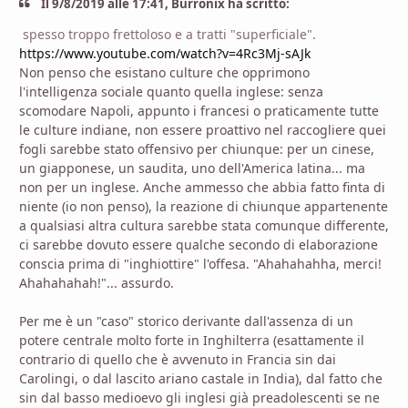
Il 9/8/2019 alle 17:41, Burronix ha scritto:
spesso troppo frettoloso e a tratti "superficiale".
https://www.youtube.com/watch?v=4Rc3Mj-sAJk
Non penso che esistano culture che opprimono
l'intelligenza sociale quanto quella inglese: senza
scomodare Napoli, appunto i francesi o praticamente tutte
le culture indiane, non essere proattivo nel raccogliere quei
fogli sarebbe stato offensivo per chiunque: per un cinese,
un giapponese, un saudita, uno dell'America latina... ma
non per un inglese. Anche ammesso che abbia fatto finta di
niente (io non penso), la reazione di chiunque appartenente
a qualsiasi altra cultura sarebbe stata comunque differente,
ci sarebbe dovuto essere qualche secondo di elaborazione
conscia prima di "inghiottire" l'offesa. "Ahahahahha, merci!
Ahahahahah!"... assurdo.
Per me è un "caso" storico derivante dall'assenza di un
potere centrale molto forte in Inghilterra (esattamente il
contrario di quello che è avvenuto in Francia sin dai
Carolingi, o dal lascito ariano castale in India), dal fatto che
sin dal basso medioevo gli inglesi già preadolescenti se ne