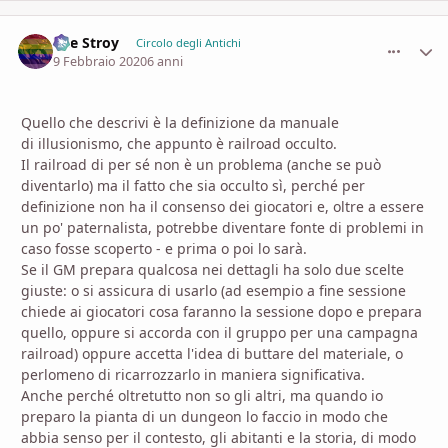
The Stroy
comment_
Stati
Circolo degli Antichi
9 Febbraio 2020
6 anni
Quello che descrivi è la definizione da manuale
di illusionismo, che appunto è railroad occulto.
Il railroad di per sé non è un problema (anche se può
diventarlo) ma il fatto che sia occulto sì, perché per
definizione non ha il consenso dei giocatori e, oltre a essere
un po' paternalista, potrebbe diventare fonte di problemi in
caso fosse scoperto - e prima o poi lo sarà.
Se il GM prepara qualcosa nei dettagli ha solo due scelte
giuste: o si assicura di usarlo (ad esempio a fine sessione
chiede ai giocatori cosa faranno la sessione dopo e prepara
quello, oppure si accorda con il gruppo per una campagna
railroad) oppure accetta l'idea di buttare del materiale, o
perlomeno di ricarrozzarlo in maniera significativa.
Anche perché oltretutto non so gli altri, ma quando io
preparo la pianta di un dungeon lo faccio in modo che
abbia senso per il contesto, gli abitanti e la storia, di modo