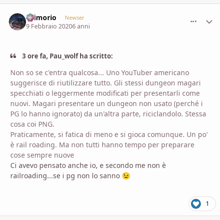
Grimorio
comment_
Stati
Newser
9 Febbraio 2020
6 anni
3 ore fa, Pau_wolf ha scritto:
Non so se c'entra qualcosa... Uno YouTuber americano
suggerisce di riutilizzare tutto. Gli stessi dungeon magari
specchiati o leggermente modificati per presentarli come
nuovi. Magari presentare un dungeon non usato (perché i
PG lo hanno ignorato) da un'altra parte, riciclandolo. Stessa
cosa coi PNG.
Praticamente, si fatica di meno e si gioca comunque. Un po'
è rail roading. Ma non tutti hanno tempo per preparare
cose sempre nuove
Ci avevo pensato anche io, e secondo me non è
railroading...se i pg non lo sanno
😉
1