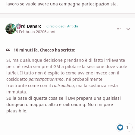
lavoro se vuole avere una campagna partecipazionista.
Lord Danarc
comment_
Stati
Circolo degli Antichi
9 Febbraio 2020
6 anni
10 minuti fa, Checco ha scritto:
Sì, ma qualunque decisione prendano è di fatto irrilevante
perché resta sempre il GM a pilotare la sessione dove vuole
lui/lei. Il tutto non è esplicito come avviene invece con il
cosiddetto
partecipazionismo
, né probabilmente
frustrante come con il
railroading
, ma la sostanza resta
immutata.
Sulla base di questa cosa se il DM prepara una qualsiasi
dungeon o mappa o altro è railroading. Non mi pare
plausibile.
1