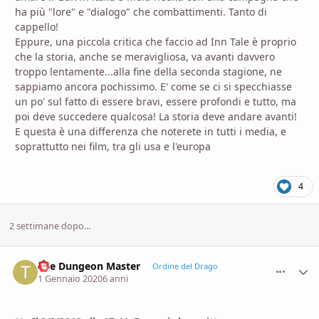
ha più "lore" e "dialogo" che combattimenti. Tanto di
cappello!
Eppure, una piccola critica che faccio ad Inn Tale è proprio
che la storia, anche se meravigliosa, va avanti davvero
troppo lentamente...alla fine della seconda stagione, ne
sappiamo ancora pochissimo. E' come se ci si specchiasse
un po' sul fatto di essere bravi, essere profondi e tutto, ma
poi deve succedere qualcosa! La storia deve andare avanti!
E questa è una differenza che noterete in tutti i media, e
soprattutto nei film, tra gli usa e l'europa
4
2 settimane dopo...
The Dungeon Master
comment_
Stati
Ordine del Drago
1 Gennaio 2020
6 anni