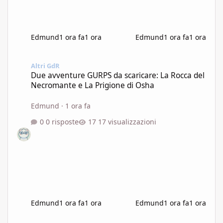
Edmund
1 ora fa
1 ora
Edmund
1 ora fa
1 ora
Due avventure GURPS da scaricare: La Rocca del Necromante e L
Altri GdR
Due avventure GURPS da scaricare: La Rocca del
Necromante e La Prigione di Osha
Edmund
·
1 ora fa
0 risposte
17 visualizzazioni
Edmund
1 ora fa
1 ora
Edmund
1 ora fa
1 ora
AETERNIS - Cena Buffet + One Shot D&D 04/09 - (Montalto / Regg