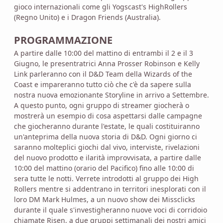
gioco internazionali come gli Yogscast's HighRollers
(Regno Unito) e i Dragon Friends (Australia).
PROGRAMMAZIONE
A partire dalle 10:00 del mattino di entrambi il 2 e il 3
Giugno, le presentratrici Anna Prosser Robinson e Kelly
Link parleranno con il D&D Team della Wizards of the
Coast e impareranno tutto ciò che c'è da sapere sulla
nostra nuova emozionante Storyline in arrivo a Settembre.
A questo punto, ogni gruppo di streamer giocherà o
mostrerà un esempio di cosa aspettarsi dalle campagne
che giocheranno durante l'estate, le quali costituiranno
un'anteprima della nuova storia di D&D. Ogni giorno ci
saranno molteplici giochi dal vivo, interviste, rivelazioni
del nuovo prodotto e ilarità improvvisata, a partire dalle
10:00 del mattino (orario del Pacifico) fino alle 10:00 di
sera tutte le notti. Verrete introdotti al gruppo dei High
Rollers mentre si addentrano in territori inesplorati con il
loro DM Mark Hulmes, a un nuovo show dei Missclicks
durante il quale s'investigheranno nuove voci di corridoio
chiamate Risen, a due gruppi settimanali dei nostri amici