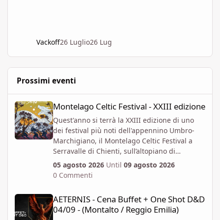
Vackoff
26 Luglio
26 Lug
Prossimi eventi
Montelago Celtic Festival - XXIII edizione
Montelago Celtic Festival - XXIII edizione
Quest'anno si terrà la XXIII edizione di uno
dei festival più noti dell'appennino Umbro-
Marchigiano, il Montelago Celtic Festival a
Serravalle di Chienti, sull’altopiano di
Colfiorito in provincia di Macerata.
05 agosto 2026
Until
09 agosto 2026
https://www.montelagocelticfestival.it/
0 Commenti
Il festiva è pensato per far vivere un
AETERNIS - Cena Buffet + One Shot D&D 04/09 - (Montalto / Regg
esperienza immersiva a chi vi partecipa,
AETERNIS - Cena Buffet + One Shot D&D
tantochè I biglietti attualmente disponibili
04/09 - (Montalto / Reggio Emilia)
permettono l'accesso per almeno due giorni