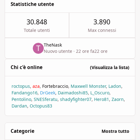
Statistiche utente
30.848
3.890
Totale utenti
Max connessi
TheNask
Nuovo utente
·
22 ore fa
22 ore
Chi c'è online
(Visualizza la lista)
roctopus
aza
Fortebraccio
Maxwell Monster
Ladon
Fandango16
DrGeek
Daimadoshi85
L_Oscuro
Pentolino
SNESferatu
shadyfighter07
Hero81
Zaorn
Dardan
Octopus83
Categorie
Mostra tutto