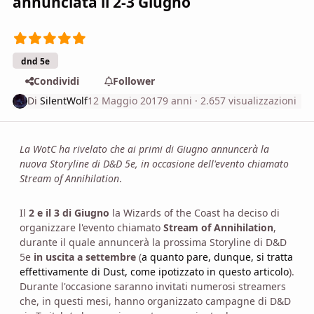
annunciata il 2-3 Giugno
dnd 5e
Condividi
Follower
Di
SilentWolf
12 Maggio 2017
9 anni
· 2.657 visualizzazioni
La WotC ha rivelato che ai primi di Giugno annuncerà la
nuova Storyline di D&D 5e, in occasione dell'evento chiamato
Stream of Annihilation
.
Il
2 e il 3 di Giugno
la Wizards of the Coast ha deciso di
organizzare l'evento chiamato
Stream of Annihilation
,
durante il quale annuncerà la prossima Storyline di D&D
5e
in uscita a settembre
(
a quanto pare, dunque, si tratta
effettivamente di Dust, come ipotizzato in questo articolo
).
Durante l'occasione saranno invitati numerosi streamers
che, in questi mesi, hanno organizzato campagne di D&D