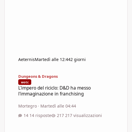
Aeternis
Martedì alle 12:44
2 giorni
L'impero del riciclo: D&D ha messo l'immaginazione in franchisi
Dungeons & Dragons
wotc
L'impero del riciclo: D&D ha messo
l'immaginazione in franchising
Mortegro
·
Martedì alle 04:44
14 risposte
217 visualizzazioni