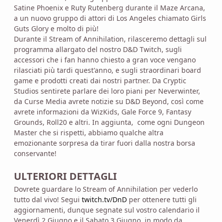
Satine Phoenix e Ruty Rutenberg durante il Maze Arcana,
a un nuovo gruppo di attori di Los Angeles chiamato Girls
Guts Glory e molto di più!
Durante il Stream of Annihilation, rilasceremo dettagli sul
programma allargato del nostro D&D Twitch, sugli
accessori che i fan hanno chiesto a gran voce vengano
rilasciati più tardi quest'anno, e sugli straordinari board
game e prodotti creati dai nostri partner. Da Cryptic
Studios sentirete parlare dei loro piani per Neverwinter,
da Curse Media avrete notizie su D&D Beyond, così come
avrete informazioni da WizKids, Gale Force 9, Fantasy
Grounds, Roll20 e altri. In aggiunta, come ogni Dungeon
Master che si rispetti, abbiamo qualche altra
emozionante sorpresa da tirar fuori dalla nostra borsa
conservante!
ULTERIORI DETTAGLI
Dovrete guardare lo Stream of Annihilation per vederlo
tutto dal vivo! Segui
twitch.tv/DnD
per ottenere tutti gli
aggiornamenti, dunque segnate sul vostro calendario il
Venerdì 2 Giugno e il Sabato 3 Giugno, in modo da