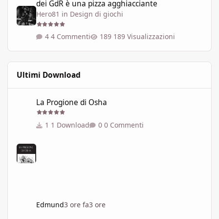
dei GdR è una pizza agghiacciante
Hero81
in
Design di giochi
4 Commenti
189 Visualizzazioni
Ultimi Download
La Progione di Osha
La Progione di Osha
1 Download
0 Commenti
Edmund
3 ore fa
3 ore