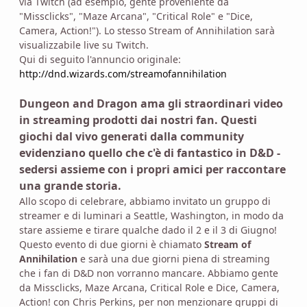
via Twitch (ad esempio, gente proveniente da
"Missclicks", "Maze Arcana", "Critical Role" e "Dice,
Camera, Action!"). Lo stesso Stream of Annihilation sarà
visualizzabile live su Twitch.
Qui di seguito l'annuncio originale:
http://dnd.wizards.com/streamofannihilation
Dungeon and Dragon ama gli straordinari video
in streaming prodotti dai nostri fan. Questi
giochi dal vivo generati dalla community
evidenziano quello che c'è di fantastico in D&D -
sedersi assieme con i propri amici per raccontare
una grande storia.
Allo scopo di celebrare, abbiamo invitato un gruppo di
streamer e di luminari a Seattle, Washington, in modo da
stare assieme e tirare qualche dado il 2 e il 3 di Giugno!
Questo evento di due giorni è chiamato
Stream of
Annihilation
e sarà una due giorni piena di streaming
che i fan di D&D non vorranno mancare. Abbiamo gente
da Missclicks, Maze Arcana, Critical Role e Dice, Camera,
Action! con Chris Perkins, per non menzionare gruppi di