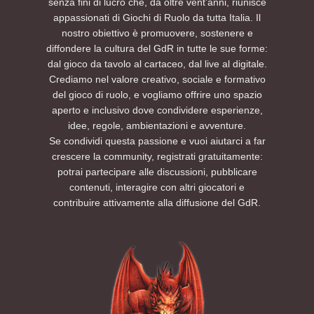
senza fini di lucro che, da oltre vent’anni, riunisce
intrecciare letteratura, mito, ecologia,
tavoli e a farvi entrare subito nell’atmosfera.
appassionati di Giochi di Ruolo da tutta Italia. Il
fumetto, poesia, filosofia e performance in un
La sessione sarà singola e autoconclusiva,
nostro obiettivo è promuovere, sostenere e
unico spazio culturale. Saranno infatti
quindi non è necessario aver partecipato ad
diffondere la cultura del GdR in tutte le sue forme:
presenti molti laboratori e attività didattiche
altri eventi AETERNIS per godersi la storia
dal gioco da tavolo al cartaceo, dal live al digitale.
molto interessanti.
dall’inizio alla fine.
Crediamo nel valore creativo, sociale e formativo
Degno di nota per i membri di D'L che
Per ulteriori informazioni consultate la
del gioco di ruolo, e vogliamo offrire uno spazio
vorranno parteciparvi è il padiglione
sezione FAQ di questo evento. Per esigenze
aperto e inclusivo dove condividere esperienze,
nominato Tenda dei Giochi (The Riddle Pit).
particolari è possibile contattarci tramite i
idee, regole, ambientazioni e avventure.
Quest'area è dedicata alle attività di gioco,
nostri canali social.
Se condividi questa passione e vuoi aiutarci a far
dove esperti e neofiti potranno cimentarsi in
Non vediamo l’ora di vedervi lì.
sessioni multi-tavolo, partecipare a workshop
Preparatevi a tirare l’iniziativa: tra tortelli,
crescere la community, registrati gratuitamente:
tematici, provare nuovi giochi in apposite
colline e oscurità… la missione sta per
potrai partecipare alle discussioni, pubblicare
sessioni dimostrative, chiacchierare e
cominciare.
contenuti, interagire con altri giocatori e
divertirsi.
PRENOTA UN POSTO AL TAVOLO SUL NOSTRO
contribuire attivamente alla diffusione del GdR.
EVENTBRITE
Per restare aggiornati sulle prossime sessioni
ed eventi futuri, seguite AETERNIS sui social e
su Eventbrite per ricevere le notifiche di
apertura delle nuove iscrizioni.
Sito Web