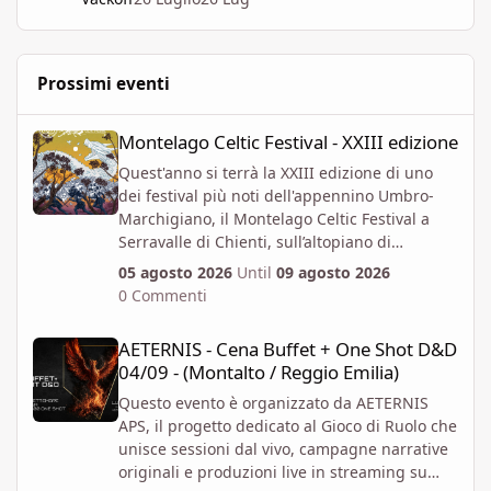
Prossimi eventi
Montelago Celtic Festival - XXIII edizione
Montelago Celtic Festival - XXIII edizione
Quest'anno si terrà la XXIII edizione di uno
dei festival più noti dell'appennino Umbro-
Marchigiano, il Montelago Celtic Festival a
Serravalle di Chienti, sull’altopiano di
Colfiorito in provincia di Macerata.
05 agosto 2026
Until
09 agosto 2026
https://www.montelagocelticfestival.it/
0 Commenti
Il festiva è pensato per far vivere un
AETERNIS - Cena Buffet + One Shot D&D 04/09 - (Montalto / Regg
esperienza immersiva a chi vi partecipa,
AETERNIS - Cena Buffet + One Shot D&D
tantochè I biglietti attualmente disponibili
04/09 - (Montalto / Reggio Emilia)
permettono l'accesso per almeno due giorni
consecutivi. E' attiva la prevendita Spring
Questo evento è organizzato da AETERNIS
Offer, che mette a disposizione dal 6 Aprile al
APS, il progetto dedicato al Gioco di Ruolo che
12 Giugno un numero massimo biglietti 4000.
unisce sessioni dal vivo, campagne narrative
Al momento i prezzi per la prevendita sono i
originali e produzioni live in streaming su