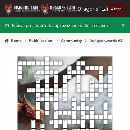
Vai al contenuto
Dragons´ Lair
Accedi
Nuova procedura di approvazione delle iscrizioni
Nas
Home
Pubblicazioni
Community
Dungeonwords #3