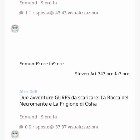
Edmund
·
9 ore fa
1 risposta
43 visualizzazioni
Edmund
9 ore fa
9 ore
Steven Art 74
7 ore fa
7 ore
Due avventure GURPS da scaricare: La Rocca del Necromante e L
Altri GdR
Due avventure GURPS da scaricare: La Rocca del
Necromante e La Prigione di Osha
Edmund
·
9 ore fa
0 risposte
37 visualizzazioni