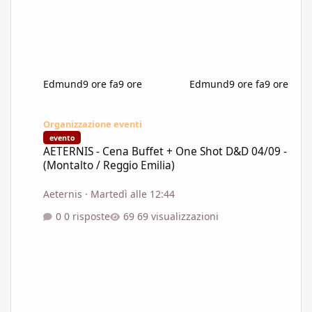
Edmund
9 ore fa
9 ore
Edmund
9 ore fa
9 ore
AETERNIS - Cena Buffet + One Shot D&D 04/09 - (Montalto / Regg
Organizzazione eventi
evento
AETERNIS - Cena Buffet + One Shot D&D 04/09 -
(Montalto / Reggio Emilia)
Aeternis
·
Martedì alle 12:44
0 risposte
69 visualizzazioni