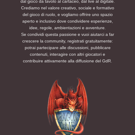
dal gioco da tavolo al cartaceo, dal live al digitale.
molto interessanti.
dall’inizio alla fine.
Crediamo nel valore creativo, sociale e formativo
Degno di nota per i membri di D'L che
Per ulteriori informazioni consultate la
del gioco di ruolo, e vogliamo offrire uno spazio
vorranno parteciparvi è il padiglione
sezione FAQ di questo evento. Per esigenze
aperto e inclusivo dove condividere esperienze,
nominato Tenda dei Giochi (The Riddle Pit).
particolari è possibile contattarci tramite i
idee, regole, ambientazioni e avventure.
Quest'area è dedicata alle attività di gioco,
nostri canali social.
dove esperti e neofiti potranno cimentarsi in
Non vediamo l’ora di vedervi lì.
Se condividi questa passione e vuoi aiutarci a far
sessioni multi-tavolo, partecipare a workshop
Preparatevi a tirare l’iniziativa: tra tortelli,
crescere la community, registrati gratuitamente:
tematici, provare nuovi giochi in apposite
colline e oscurità… la missione sta per
potrai partecipare alle discussioni, pubblicare
sessioni dimostrative, chiacchierare e
cominciare.
contenuti, interagire con altri giocatori e
divertirsi.
PRENOTA UN POSTO AL TAVOLO SUL NOSTRO
contribuire attivamente alla diffusione del GdR.
EVENTBRITE
Per restare aggiornati sulle prossime sessioni
ed eventi futuri, seguite AETERNIS sui social e
su Eventbrite per ricevere le notifiche di
apertura delle nuove iscrizioni.
Sito Web
Instagram
TikTok
YouTube
Twitch