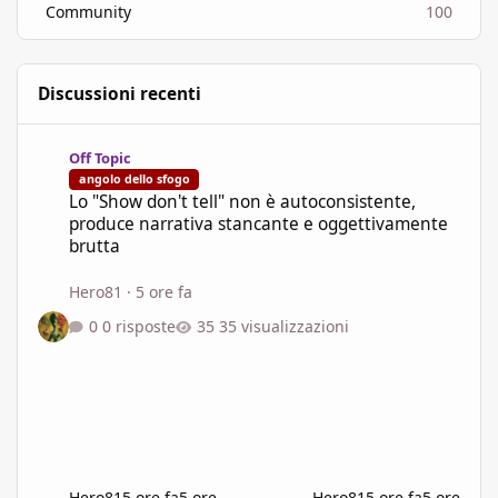
Community
100
Discussioni recenti
Lo "Show don't tell" non è autoconsistente, produce narrativa s
Off Topic
angolo dello sfogo
Lo "Show don't tell" non è autoconsistente,
produce narrativa stancante e oggettivamente
brutta
Hero81
·
5 ore fa
0 risposte
35 visualizzazioni
Hero81
5 ore fa
5 ore
Hero81
5 ore fa
5 ore