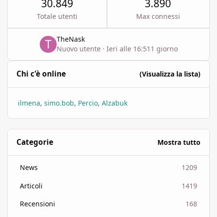
30.849
3.890
Totale utenti
Max connessi
TheNask
Nuovo utente
·
Ieri alle 16:51
1 giorno
Chi c'è online
(Visualizza la lista)
ilmena
simo.bob
Percio
Alzabuk
Categorie
Mostra tutto
News
1209
Articoli
1419
Recensioni
168